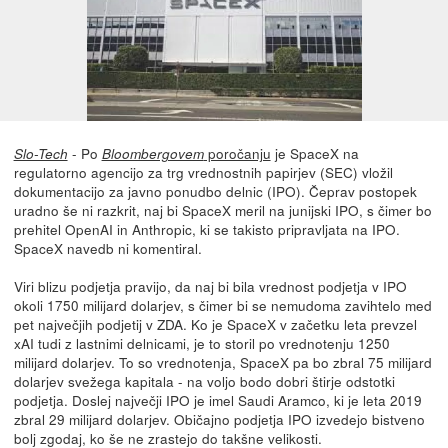
- Po
poročanju
je SpaceX na
Slo-Tech
Bloombergovem
regulatorno agencijo za trg vrednostnih papirjev (SEC) vložil
dokumentacijo za javno ponudbo delnic (IPO). Čeprav postopek
uradno še ni razkrit, naj bi SpaceX meril na junijski IPO, s čimer bo
prehitel OpenAI in Anthropic, ki se takisto pripravljata na IPO.
SpaceX navedb ni komentiral.
Viri blizu podjetja pravijo, da naj bi bila vrednost podjetja v IPO
okoli 1750 milijard dolarjev, s čimer bi se nemudoma zavihtelo med
pet največjih podjetij v ZDA. Ko je SpaceX v začetku leta prevzel
xAI tudi z lastnimi delnicami, je to storil po vrednotenju 1250
milijard dolarjev. To so vrednotenja, SpaceX pa bo zbral 75 milijard
dolarjev svežega kapitala - na voljo bodo dobri štirje odstotki
podjetja. Doslej največji IPO je imel Saudi Aramco, ki je leta 2019
zbral 29 milijard dolarjev. Običajno podjetja IPO izvedejo bistveno
bolj zgodaj, ko še ne zrastejo do takšne velikosti.