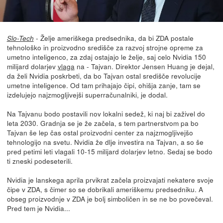
- Želje ameriškega predsednika, da bi ZDA postale
Slo-Tech
tehnološko in proizvodno središče za razvoj strojne opreme za
umetno inteligenco, za zdaj ostajajo le želje, saj celo Nvidia 150
milijard dolarjev
vlaga
na - Tajvan. Direktor Jensen Huang je dejal,
da želi Nvidia poskrbeti, da bo Tajvan ostal središče revolucije
umetne inteligence. Od tam prihajajo čipi, ohišja zanje, tam se
izdelujejo najzmogljivejši superračunalniki, je dodal.
Na Tajvanu bodo postavili nov lokalni sedež, ki naj bi zaživel do
leta 2030. Gradnja se je že začela, s tem partnerstvom pa bo
Tajvan še lep čas ostal proizvodni center za najzmogljivejšo
tehnologijo na svetu. Nvidia že dlje investira na Tajvan, a so še
pred petimi leti vlagali 10-15 milijard dolarjev letno. Sedaj se bodo
ti zneski podeseterili.
Nvidia je lanskega aprila prvikrat začela proizvajati nekatere svoje
čipe v ZDA, s čimer so se dobrikali ameriškemu predsedniku. A
obseg proizvodnje v ZDA je bolj simboličen in se ne bo povečeval.
Pred tem je Nvidia...