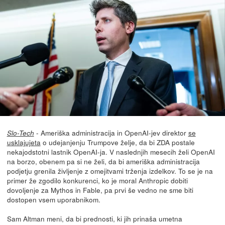
- Ameriška administracija in OpenAI-jev direktor
se
Slo-Tech
usklajujeta
o udejanjenju Trumpove želje, da bi ZDA postale
nekajodstotni lastnik OpenAI-ja. V naslednjih mesecih želi OpenAI
na borzo, obenem pa si ne želi, da bi ameriška administracija
podjetju grenila življenje z omejitvami trženja izdelkov. To se je na
primer že zgodilo konkurenci, ko je moral Anthropic dobiti
dovoljenje za Mythos in Fable, pa prvi še vedno ne sme biti
dostopen vsem uporabnikom.
Sam Altman meni, da bi prednosti, ki jih prinaša umetna