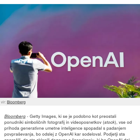
vir:
Bloomberg
- Getty Images, ki se je podobno kot preostali
Bloomberg
ponudniki simboličnih fotografij in videoposnetkov (
), vse od
stock
prihoda generativne umetne inteligence spopadal s padanjem
povpraševanja, bo odslej z OpenAI kar sodeloval. Podjetji sta
sporočili, da sta
sklenili dogovor o licenciranju
, ki bo OpenAI dal