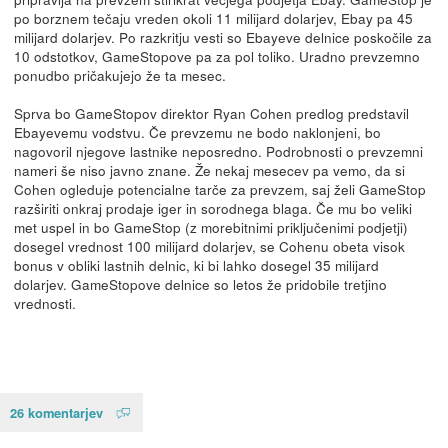
po borznem tečaju vreden okoli 11 milijard dolarjev, Ebay pa 45
milijard dolarjev. Po razkritju vesti so Ebayeve delnice poskočile za
10 odstotkov, GameStopove pa za pol toliko. Uradno prevzemno
ponudbo pričakujejo že ta mesec.
Sprva bo GameStopov direktor Ryan Cohen predlog predstavil
Ebayevemu vodstvu. Če prevzemu ne bodo naklonjeni, bo
nagovoril njegove lastnike neposredno. Podrobnosti o prevzemni
nameri še niso javno znane. Že nekaj mesecev pa vemo, da si
Cohen ogleduje potencialne tarče za prevzem, saj želi GameStop
razširiti onkraj prodaje iger in sorodnega blaga. Če mu bo veliki
met uspel in bo GameStop (z morebitnimi priključenimi podjetji)
dosegel vrednost 100 milijard dolarjev, se Cohenu obeta visok
bonus v obliki lastnih delnic, ki bi lahko dosegel 35 milijard
dolarjev. GameStopove delnice so letos že pridobile tretjino
vrednosti.
26 komentarjev