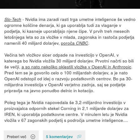
- Nvidia ima zaradi rasti trga umetne inteligence še vedno
Slo-Tech
ogromne količine denarja, ki ga uporablja tudi za vlaganje v
podjetja, ki kasneje uporabljajo njene čipe. V prvih treh mesecih
letošnjega leta so za vložke v mlada, zagonska in rastoča podjetja
namenili 40 milijard dolarjev,
poroča
.
CNBC
Večina teh vložkov sicer odpade na investicijo v OpenAI, v
katerega bo Nvidia vložila 30 milijard dolarjev. Prvotni načrti so bili
še večji,
a so nato nekoliko oklestili vložke v OpenAI in Anthropic
.
Pred tem se je govorilo celo o 100 milijardah dolarjev, a je nato
OpenAI odstopil od idej o razvoju podatkovnih centrov. Bo pa 30-
milijardna investicija v OpenAI verjetno zadnja, saj se podjetje
pripravlja na javno ponudbo delnic in kotacijo.
Poleg tega je Nvidia napovedala še 3,2-milijardno investicijo v
proizvajalca odpornih stekel Corning in 2,1 milijarde dolarjev za
IREN, ki uporablja podatkovne centre. V minulem letu je Nvidia
vložila v 67 zagonskih podjetij s področja umetne inteligence....
5 komentarjev
Preberi več