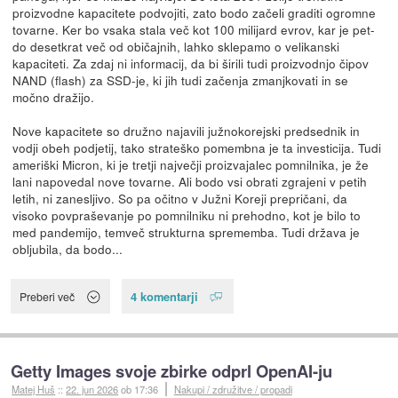
proizvodne kapacitete podvojiti, zato bodo začeli graditi ogromne
tovarne. Ker bo vsaka stala več kot 100 milijard evrov, kar je pet-
do desetkrat več od običajnih, lahko sklepamo o velikanski
kapaciteti. Za zdaj ni informacij, da bi širili tudi proizvodnjo čipov
NAND (flash) za SSD-je, ki jih tudi začenja zmanjkovati in se
močno dražijo.
Nove kapacitete so družno najavili južnokorejski predsednik in
vodji obeh podjetij, tako strateško pomembna je ta investicija. Tudi
ameriški Micron, ki je tretji največji proizvajalec pomnilnika, je že
lani napovedal nove tovarne. Ali bodo vsi obrati zgrajeni v petih
letih, ni zanesljivo. So pa očitno v Južni Koreji prepričani, da
visoko povpraševanje po pomnilniku ni prehodno, kot je bilo to
med pandemijo, temveč strukturna sprememba. Tudi država je
obljubila, da bodo...
4 komentarji
Preberi več
Getty Images svoje zbirke odprl OpenAI-ju
Matej Huš
::
22. jun 2026
ob 17:36
Nakupi / združitve / propadi