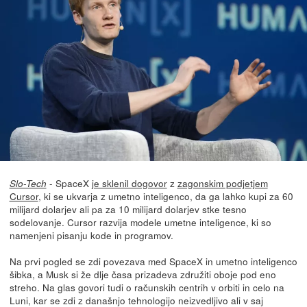
- SpaceX
je sklenil dogovor
z
zagonskim podjetjem
Slo-Tech
Cursor
, ki se ukvarja z umetno inteligenco, da ga lahko kupi za 60
milijard dolarjev ali pa za 10 milijard dolarjev stke tesno
sodelovanje. Cursor razvija modele umetne inteligence, ki so
namenjeni pisanju kode in programov.
Na prvi pogled se zdi povezava med SpaceX in umetno inteligenco
šibka, a Musk si že dlje časa prizadeva združiti oboje pod eno
streho. Na glas govori tudi o računskih centrih v orbiti in celo na
Luni, kar se zdi z današnjo tehnologijo neizvedljivo ali v saj