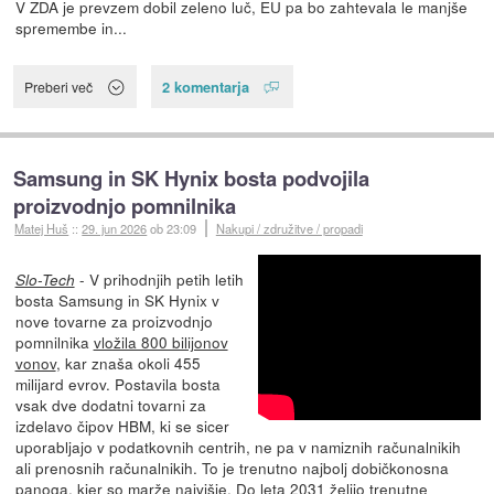
V ZDA je prevzem dobil zeleno luč, EU pa bo zahtevala le manjše
spremembe in...
2 komentarja
Preberi več
Samsung in SK Hynix bosta podvojila
proizvodnjo pomnilnika
Matej Huš
::
29. jun 2026
ob 23:09
Nakupi / združitve / propadi
- V prihodnjih petih letih
Slo-Tech
bosta Samsung in SK Hynix v
nove tovarne za proizvodnjo
pomnilnika
vložila 800 bilijonov
vonov
, kar znaša okoli 455
milijard evrov. Postavila bosta
vsak dve dodatni tovarni za
izdelavo čipov HBM, ki se sicer
uporabljajo v podatkovnih centrih, ne pa v namiznih računalnikih
ali prenosnih računalnikih. To je trenutno najbolj dobičkonosna
panoga, kjer so marže najvišje. Do leta 2031 želijo trenutne