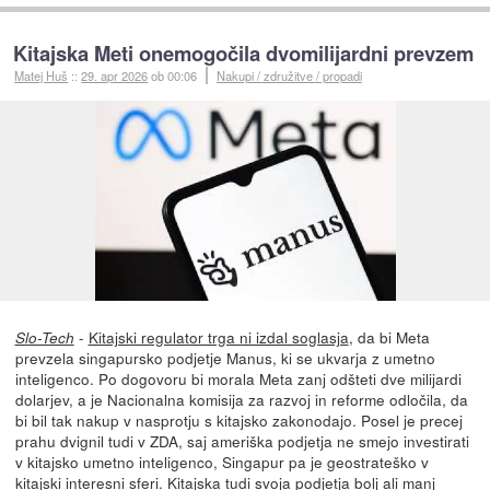
Kitajska Meti onemogočila dvomilijardni prevzem
Matej Huš
::
29. apr 2026
ob 00:06
Nakupi / združitve / propadi
-
Kitajski regulator trga ni izdal soglasja
, da bi Meta
Slo-Tech
prevzela singapursko podjetje Manus, ki se ukvarja z umetno
inteligenco. Po dogovoru bi morala Meta zanj odšteti dve milijardi
dolarjev, a je Nacionalna komisija za razvoj in reforme odločila, da
bi bil tak nakup v nasprotju s kitajsko zakonodajo. Posel je precej
prahu dvignil tudi v ZDA, saj ameriška podjetja ne smejo investirati
v kitajsko umetno inteligenco, Singapur pa je geostrateško v
kitajski interesni sferi. Kitajska tudi svoja podjetja bolj ali manj