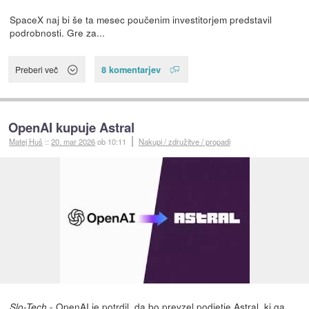
SpaceX naj bi še ta mesec poučenim investitorjem predstavil
podrobnosti. Gre za...
8 komentarjev
Preberi več
OpenAI kupuje Astral
Matej Huš
::
20. mar 2026
ob 10:11
Nakupi / združitve / propadi
- OpenAI je
potrdil
, da bo prevzel podjetje Astral, ki ga
Slo-Tech