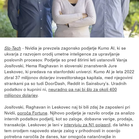
- Nvidia je prevzela zagonsko podjetje Kumo AI, ki se
Slo-Tech
ukvarja z razvojem orodij umetne inteligence za upravljanje
poslovnih procesov. Podjetje so pred štirimi leti ustanovili Vanja
Josifovski, Hema Raghavan in slovenski znanstvenik Jure
Leskovec, ki predava na stanfordski univerzi. Kumo AI je leta 2022
zbral 37 milijonov dolarjev investitorskega kapitala, med njegovimi
strankami pa so tudi DoorDash, Reddit in Sainsbury's. Uradnih
podatkov o kupnini ni,
neuradno pa naj bi šlo za okoli 400
milijonov dolarjev
.
Josifovski, Raghavan in Leskovec naj bi bili zdaj že zaposleni pri
Nvidii,
poroča Fortune
. Njihovo podjetje je razvilo orodje za analizo
internih podatkov podjetij, kot so zaloge, dobavne verige, prodaja,
transakcije. Leskovec je lani v
intervjuju za N1 pojasnil
, da lahko s
tem orodjem napovedo stanje zalog v prihodnosti in ocenijo
potrebna naročila že danes, kar omogoča natančnejše in