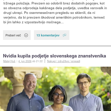
tržnega položaja. Prevzem so odobrili brez dodatnih pogojev, kot
so obvezna odprodaja kakšnega dela podjetja, uvedba varovalk in
drugi ukrepi. Po osemmesečnem pregledu so sklenili, da ni
verjetno, da bi prevzem škodoval ameriškim potrošnikom, temveč
bi jim lahko z vzpostavitvijo močnega...
13 komentarjev
Preberi več
Nvidia kupila podjetje slovenskega znanstvenika
Matej Huš
::
4. jun 2026
ob 21:22
Nakupi / združitve / propadi