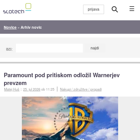
☰
Novice
»
Arhiv novic
Išči:
Paramount pod pritiskom odložil Warnerjev
prevzem
Matej Huš
::
25. jul 2026
ob 11:25
Nakupi / združitve / propadi