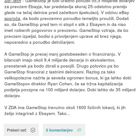
- GameStop je tudi uradno ponudil 55,5 milijarde dolarjev
Slo-Tech
za prevzem Ebayja, kar predstavlja skoraj 25-odstotno premijo
glede na tečaj delnice pred začetkom špekulacij. V odzivu eBay
sporoča
, da bodo prevzemno ponudbo temeljito proučili. Dodali
so, da GameStop pred tem ni stopil v stik z Ebayem in da niso
imeli nobenih pogovorov o prevzemu. GameStop vztraja, da bo
prevzem izpeljal, bodisi s privoljenjem uprave ali brez njega,
neposredno s ponudbo delničarjem.
A GameStop je precej manj gostobeseden o financiranju. V
bilancah imajo okoli 9,4 milijarde denarja in ekvivalentov,
preostanek pa bodo zbrali s posojili. Drugo polovico pa bo
GameStop financiral z lastnimi delnicami. Razlog za tako
velikopotezne načrte je seveda ogromen bonus, ki ga lahko dobi
GameStopov direktor Ryan Cohen, če se tržna kapitalizacija
podjetja povzpne na 100 milijard dolarjev. Dobi lahko do 35 milijard
dolarjev.
V ZDA ima GameStop trenutno okoli 1600 fizičnih lokacij, ki jih
želijo integrirati z Ebayem. Tako...
5 komentarjev
Preberi več