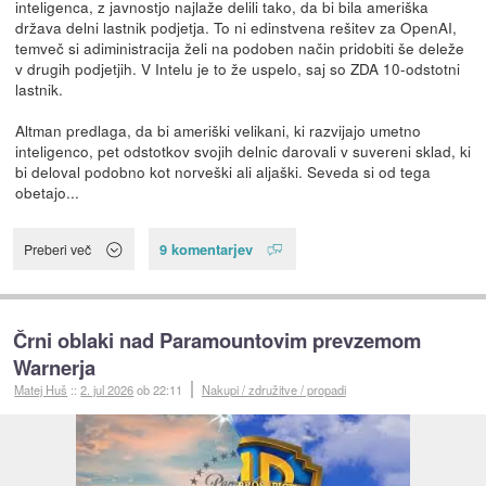
inteligenca, z javnostjo najlaže delili tako, da bi bila ameriška
država delni lastnik podjetja. To ni edinstvena rešitev za OpenAI,
temveč si adiministracija želi na podoben način pridobiti še deleže
v drugih podjetjih. V Intelu je to že uspelo, saj so ZDA 10-odstotni
lastnik.
Altman predlaga, da bi ameriški velikani, ki razvijajo umetno
inteligenco, pet odstotkov svojih delnic darovali v suvereni sklad, ki
bi deloval podobno kot norveški ali aljaški. Seveda si od tega
obetajo...
9 komentarjev
Preberi več
Črni oblaki nad Paramountovim prevzemom
Warnerja
Matej Huš
::
2. jul 2026
ob 22:11
Nakupi / združitve / propadi