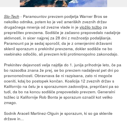
- Paramountov prevzem podjetja Warner Bros se
Slo-Tech
nekoliko odmika, potem ko je več ameriških zveznih držav
drugačnega mnenja od zvezne vlade in je
vložilo tožbo
za
preprečitev prevzema. Sodišče je začasno prepovedalo nadaljnje
aktivnosti, in sicer najprej za 28 dni z možnostjo podaljšanja.
Paramount pa je sedaj sporočil, da je z omenjenimi državami
sklenil sporazum o prekinitvi prevzema, dokler sodišče ne bo
vsebinsko odločilo, ali prevzem krši protimonopolno zakonodajo.
Prekinitev dejavnosti velja najdlje do 1. junija prihodnje leto, če pa
bo razsodba znana že prej, se bo prevzem nadaljeval pet dni po
pravnomočnosti. Obravnava še ni razpisana, zato ni mogoče
oceniti, kdaj bo postopek končan. Koalicija 12 zveznih držav s
Kalifornijo na čelu je s sporazumom zadovoljna, prepričani pa so
tudi, da bo na koncu sodišče prepovedalo prevzem. Generalni
tožilec iz Kalifornije Rob Bonta je sporazum označil kot veliko
zmago.
Sodnik Araceli Martinez-Olguin je sporazum, ki so ga sklenile
države in...