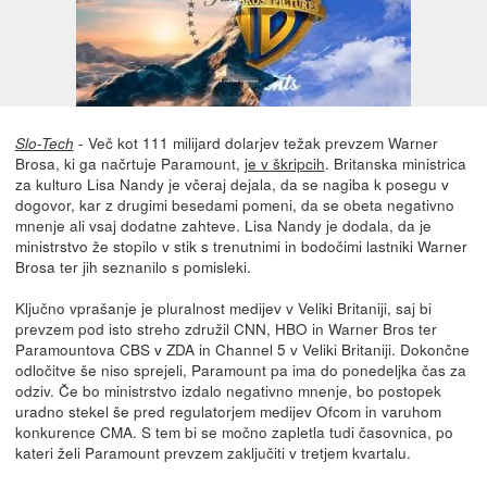
- Več kot 111 milijard dolarjev težak prevzem Warner
Slo-Tech
Brosa, ki ga načrtuje Paramount,
je v škripcih
. Britanska ministrica
za kulturo Lisa Nandy je včeraj dejala, da se nagiba k posegu v
dogovor, kar z drugimi besedami pomeni, da se obeta negativno
mnenje ali vsaj dodatne zahteve. Lisa Nandy je dodala, da je
ministrstvo že stopilo v stik s trenutnimi in bodočimi lastniki Warner
Brosa ter jih seznanilo s pomisleki.
Ključno vprašanje je pluralnost medijev v Veliki Britaniji, saj bi
prevzem pod isto streho združil CNN, HBO in Warner Bros ter
Paramountova CBS v ZDA in Channel 5 v Veliki Britaniji. Dokončne
odločitve še niso sprejeli, Paramount pa ima do ponedeljka čas za
odziv. Če bo ministrstvo izdalo negativno mnenje, bo postopek
uradno stekel še pred regulatorjem medijev Ofcom in varuhom
konkurence CMA. S tem bi se močno zapletla tudi časovnica, po
kateri želi Paramount prevzem zaključiti v tretjem kvartalu.