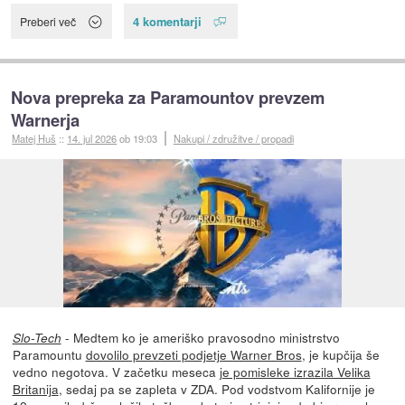
4 komentarji
Preberi več
Nova prepreka za Paramountov prevzem
Warnerja
Matej Huš
::
14. jul 2026
ob 19:03
Nakupi / združitve / propadi
- Medtem ko je ameriško pravosodno ministrstvo
Slo-Tech
Paramountu
dovolilo prevzeti podjetje Warner Bros
, je kupčija še
vedno negotova. V začetku meseca
je pomisleke izrazila Velika
Britanija
, sedaj pa se zapleta v ZDA. Pod vodstvom Kalifornije je