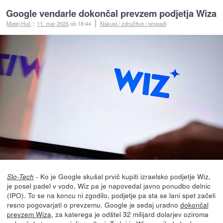
Google vendarle dokončal prevzem podjetja Wiza
Matej Huš
::
11. mar 2026
ob 18:44
Nakupi / združitve / propadi
- Ko je Google skušal prvič kupiti izraelsko podjetje Wiz,
Slo-Tech
je posel padel v vodo, Wiz pa je napovedal javno ponudbo delnic
(IPO). To se na koncu ni zgodilo, podjetje pa sta se lani spet začeli
resno pogovarjati o prevzemu. Google je sedaj uradno
dokončal
prevzem Wiza
, za katerega je odštel 32 milijard dolarjev oziroma