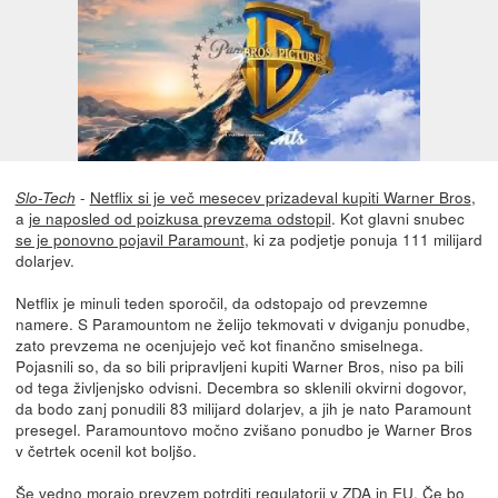
-
Netflix si je več mesecev prizadeval kupiti Warner Bros
,
Slo-Tech
a
je naposled od poizkusa prevzema odstopil
. Kot glavni snubec
se je ponovno pojavil Paramount
, ki za podjetje ponuja 111 milijard
dolarjev.
Netflix je minuli teden sporočil, da odstopajo od prevzemne
namere. S Paramountom ne želijo tekmovati v dviganju ponudbe,
zato prevzema ne ocenjujejo več kot finančno smiselnega.
Pojasnili so, da so bili pripravljeni kupiti Warner Bros, niso pa bili
od tega življenjsko odvisni. Decembra so sklenili okvirni dogovor,
da bodo zanj ponudili 83 milijard dolarjev, a jih je nato Paramount
presegel. Paramountovo močno zvišano ponudbo je Warner Bros
v četrtek ocenil kot boljšo.
Še vedno morajo prevzem potrditi regulatorji v ZDA in EU. Če bo