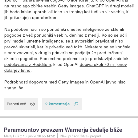
na razpolago zbirke vsebin Getty Images. ChatGPT in drugi modeli
jih bodo lahko uporabljali tako za trening kot tudi za vir vsebin, ki
jih prikazujejo uporabnikom.
Na podoben način so ponudniki umetne inteligence že sklenili
pogodbe z več ponudniki vsebin, denimo z mediji. Ko so se učili
prvi modeli umetne inteligence, se z avtorskimi pravicami
niso
preveč ukvarjali
, kar je privedlo več
tožb
. Nekatere so se končale
s poravnavami, v drugih primerih so podjetja že pred tožbami
sklenile pogodbe. Pomembno prelomnico je predstavljal začetek
sodelovanja z Redditom
, ki od OpenAI
dobiva okoli 70 milijonov
dolarjev letno
.
Podrobnosti dogovora med Getty Images in OpenAI javno niso
znane, še...
2 komentarja
Preberi več
Paramountov prevzem Warnerja čedalje bliže
Matej Huš
::
13. jun 2026
ob 14:52
Nakupi / združitve / propadi