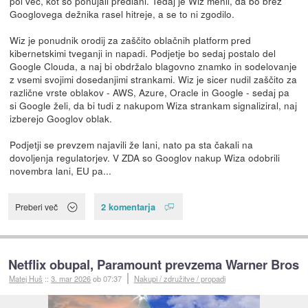
pol več, kot so ponujali predlani. Tedaj je Wiz menil, da bo brez
Googlovega dežnika rasel hitreje, a se to ni zgodilo.
Wiz je ponudnik orodij za zaščito oblačnih platform pred
kibernetskimi tveganji in napadi. Podjetje bo sedaj postalo del
Google Clouda, a naj bi obdržalo blagovno znamko in sodelovanje
z vsemi svojimi dosedanjimi strankami. Wiz je sicer nudil zaščito za
različne vrste oblakov - AWS, Azure, Oracle in Google - sedaj pa
si Google želi, da bi tudi z nakupom Wiza strankam signaliziral, naj
izberejo Googlov oblak.
Podjetji se prevzem najavili že lani, nato pa sta čakali na
dovoljenja regulatorjev. V ZDA so Googlov nakup Wiza odobrili
novembra lani, EU pa...
2 komentarja
Preberi več
Netflix obupal, Paramount prevzema Warner Bros
Matej Huš
::
3. mar 2026
ob 07:37
Nakupi / združitve / propadi