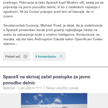
predrago. Februarja je tako SpaceX kupil Muskov xAI, sedaj pa se
pripravlja na javno ponudbo delnic, ki bo z naskokom največja v
zgodovini. Ali bo Cursor pripojen pred tem ali kasneje, še ni
znano.
Soustanovitelj Cursorja, Michael Truell, je dejal, da je sodelovanje
s SpaceX pomemben korak proti gradnji najboljšega mesta na
svetu za ustvarjanje kode z umetno inteligenco. Konkurence ne
manjka, saj sta tako Anthropicov Claude kakor OpenAI-jev Codex
izjemno...
9 komentarjev
Preberi več
SpaceX na skrivaj začel postopke za javno
ponudbo delnic
Matej Huš
::
1. apr 2026
ob 19:14
Nakupi / združitve / propadi