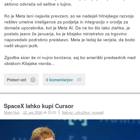
aktivno odvrača od selitve v tujino.
Ko je Meta lani najavila prevzem, so se nadejali hitrejšega razvoja
rešitev umetne inteligence za podjetja in integracijo v orodja za
domače uporabnike, kot je Meta AI. Da ne bo šlo tako zlahka, je
postalo jasno že januarja, ko je kitajsko ministrstvo za trgovino
napovedalo podrobno preiskavo. Meta je tedaj še verjela, da bodo
našli skupni jezik.
Zgodba sicer še ni nujno končana, saj bo ameriški predsednik med
obiskom Kitajske morda...
0 komentarjev
Preberi več
SpaceX lahko kupi Cursor
Matej Huš
::
22. apr 2026
ob 23:20
Nakupi / združitve / propadi