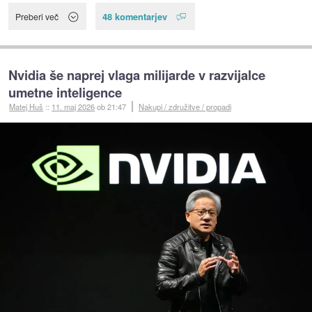
48 komentarjev
Preberi več
Nvidia še naprej vlaga milijarde v razvijalce
umetne inteligence
Matej Huš
::
11. maj 2026
ob 21:47
Nakupi / združitve / propadi