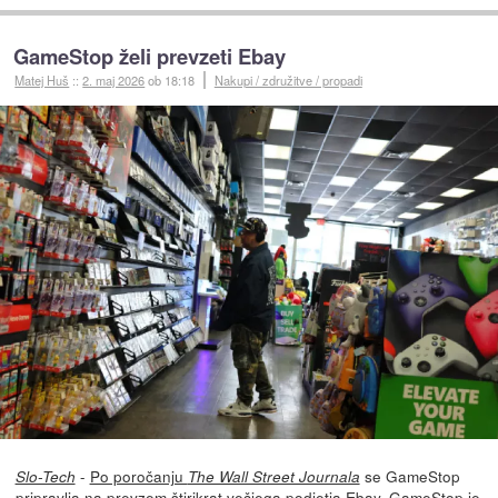
GameStop želi prevzeti Ebay
Matej Huš
::
2. maj 2026
ob 18:18
Nakupi / združitve / propadi
-
Po poročanju
se GameStop
Slo-Tech
The Wall Street Journala
pripravlja na prevzem štirikrat večjega podjetja Ebay. GameStop je