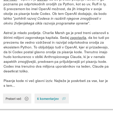
poznamo po odprtokodnih orodjih za Python, kot so uv, Ruff in ty.
S prevzemom bo imel OpenAI možnost, da jih integrira v svoje
okolje za pisanje kode Codex. Ob tem OpenAI dodajajo, da bodo
lahko "
pohitrili razvoj Codexa in razširili njegove zmogljivosti v
".
okviru življenjskega cikla razvoja programske opreme
Astral je mlado podjetje. Charlie Marsh ga je pred tremi ustanovil s
štirimi milijoni zagonskega kapitala. Sedaj
zagotavlja
, da bo tudi po
prevzemu še vedno vzdrževal in razvijal odprtokodna orodja za
ekosistem Python. To obljubljajo tudi v OpenAI, kjer si prizadevajo,
da bi Codex postal glavno orodje za pisanje kode. Trenutno imajo
hudo konkurenco v obliki Anthropicovega Clauda, ki je v nemalo
aspektih zmogljivejši, predvsem pa priljubljenejši pri pisanju kode.
Codex ima trenutno dva milijona uporabnikov na teden, Claude pa
desetkrat toliko.
Pisanje kode ni več glavni izziv. Najteže je poskrbeti za vse, kar je
s tem...
6 komentarjev
Preberi več