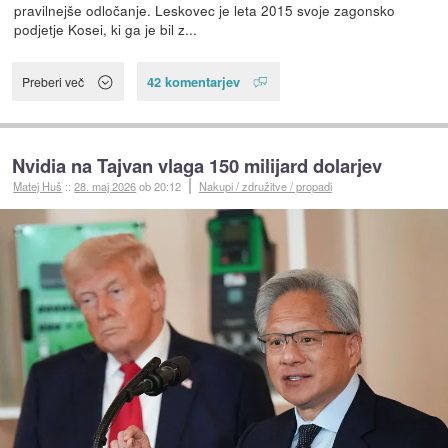
pravilnejše odločanje. Leskovec je leta 2015 svoje zagonsko
podjetje Kosei, ki ga je bil z...
42 komentarjev
Preberi več
Nvidia na Tajvan vlaga 150 milijard dolarjev
Matej Huš
::
28. maj 2026
ob 20:12
Nakupi / združitve / propadi