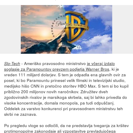
- Ameriško pravosodno ministrstvo
je včeraj izdalo
Slo-Tech
soglasje za Paramountov prevzem podjetja Warner Bros
, ki je
vreden 111 milijard dolarjev. S tem je odpadla ena glavnih ovir za
posel, ki bo Paramountu prinesel velik filmski in televizijski studio,
medijsko hišo CNN in pretočno storitev HBO Max. S tem si bo kupil
približno 200 milijonov novih naročnikov. Združitev dveh
zgodovinskih rivalov je marsikoga skrbela, saj bi lahko privedla do
visoke koncentracije, domala monopola, pa tudi odpuščanj.
Oddelek za varstvo konkurenci pri pravosodnem ministrstvu teh
skrbi ne zaznava.
Po pregledu vloge so odločili, da ne predstavlja tveganja za kršitev
protimonopolne zakonodaje ali vzpostavitve prevladujočega