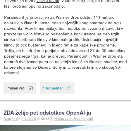
12 zveznih držav
vložilo tožbo
, v kateri zatrjujejo, da bi prevzel
kršil protimonopolno zakonodajo.
Paramount je pripravljen za Warner Bros odšteti 111 milijard
dolarjev, s čimer bi nastal eden največjih konglomeratov na trgu
razvedrila. Prav to mu očitajo tudi nepokorne zvezne države, ki v
prevzemu vidijo bistveno poslabšanje konkurence na treh trgih:
široka distribucija filmov v kinematografih, distribucija največjih
filmov (block busterjev) in licenciranje za kabelske programe.
Trdijo, da bi združeno podjetje obvladovalo od 27 do 30 odstotkov
posameznega trga, kar je preveč. Paramount in Warner Bros sta
namreč dva izmed peterice največjih klasičnih filmskih studiev, med
katere štejemo še Disney, Sony in Universal, ki imajo skupaj 90-
odstotni...
1 komentar
Preberi več
ZDA želijo pet odstotkov OpenAI-ja
Matej Huš
::
5. jul 2026
ob 08:13
Nakupi / združitve / propadi