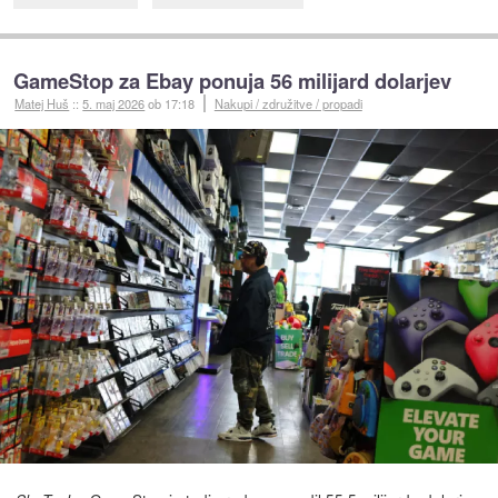
GameStop za Ebay ponuja 56 milijard dolarjev
Matej Huš
::
5. maj 2026
ob 17:18
Nakupi / združitve / propadi