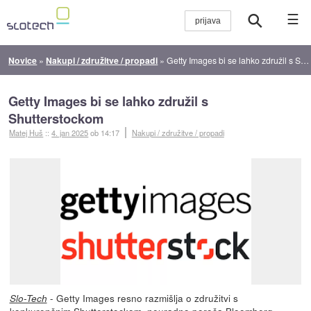
☰
Novice
»
Nakupi / združitve / propadi
»
Getty Images bi se lahko združil s Shutterstockom
Getty Images bi se lahko združil s
Shutterstockom
Matej Huš
::
4. jan 2025
ob 14:17
Nakupi / združitve / propadi
- Getty Images resno razmišlja o združitvi s
Slo-Tech