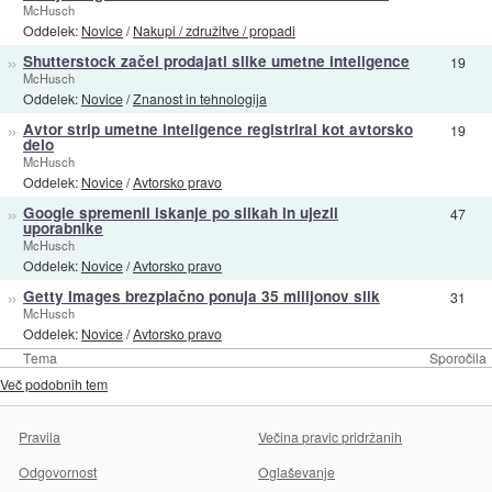
McHusch
Oddelek:
Novice
/
Nakupi / združitve / propadi
»
Shutterstock začel prodajati slike umetne inteligence
19
McHusch
Oddelek:
Novice
/
Znanost in tehnologija
»
Avtor strip umetne inteligence registriral kot avtorsko
19
delo
McHusch
Oddelek:
Novice
/
Avtorsko pravo
»
Google spremenil iskanje po slikah in ujezil
47
uporabnike
McHusch
Oddelek:
Novice
/
Avtorsko pravo
»
Getty Images brezplačno ponuja 35 milijonov slik
31
McHusch
Oddelek:
Novice
/
Avtorsko pravo
Tema
Sporočila
Več podobnih tem
Pravila
Večina pravic pridržanih
Odgovornost
Oglaševanje