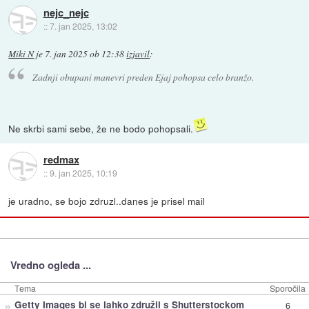
nejc_nejc
::
7. jan 2025, 13:02
Miki N
je
7. jan 2025 ob 12:38
izjavil
:
Zadnji obupani manevri preden Ejaj pohopsa celo branžo.
Ne skrbi sami sebe, že ne bodo pohopsali.
redmax
::
9. jan 2025, 10:19
je uradno, se bojo zdruzl..danes je prisel mail
Vredno ogleda ...
Tema
Sporočila
»
Getty Images bi se lahko združil s Shutterstockom
6