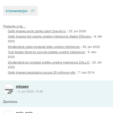
6 komentarjev
Preberite si še…
Getty Images svoje zbirke odprl OpenAI-ju
::
22. jun 2026
Getty Images toži avtorje umetne inteligence Stable Diffusion
::
8. feb
2023
Shutterstock začel prodajati slike umetne inteligence
::
26. jan 2023
Tudi Adobe Stock bo ponujal izdelke umetne inteligence
::
6. dec
2022
Shutterstock bo prodajal grafiko umetne inteligence DALL-E
::
25. okt
2022
Getty Images brezplačno ponuja 35 milijonov slik
::
7. mar 2014
mtosev
::
4. jan 2025, 14:48
Zanimivo.
nejc_nejc