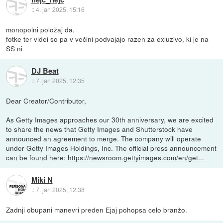
::
4. jan 2025, 15:16
monopolni položaj da,
fotke ter videi so pa v večini podvajajo razen za exluzivo, ki je na
SS ni
DJ Beat
::
7. jan 2025, 12:35
Dear Creator/Contributor,
As Getty Images approaches our 30th anniversary, we are excited
to share the news that Getty Images and Shutterstock have
announced an agreement to merge. The company will operate
under Getty Images Holdings, Inc. The official press announcement
can be found here:
https://newsroom.gettyimages.com/en/get...
Miki N
::
7. jan 2025, 12:38
Zadnji obupani manevri preden Ejaj pohopsa celo branžo.