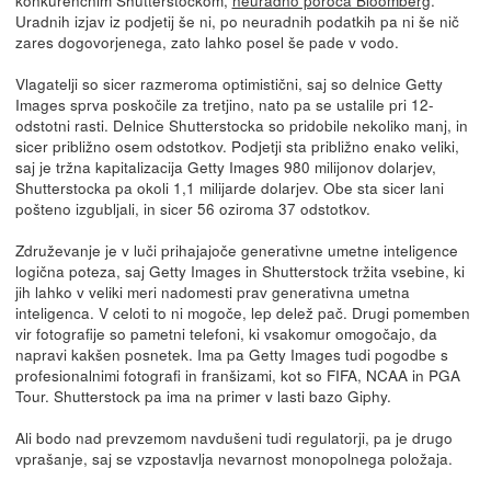
konkurenčnim Shutterstockom,
neuradno poroča Bloomberg
.
Uradnih izjav iz podjetij še ni, po neuradnih podatkih pa ni še nič
zares dogovorjenega, zato lahko posel še pade v vodo.
Vlagatelji so sicer razmeroma optimistični, saj so delnice Getty
Images sprva poskočile za tretjino, nato pa se ustalile pri 12-
odstotni rasti. Delnice Shutterstocka so pridobile nekoliko manj, in
sicer približno osem odstotkov. Podjetji sta približno enako veliki,
saj je tržna kapitalizacija Getty Images 980 milijonov dolarjev,
Shutterstocka pa okoli 1,1 milijarde dolarjev. Obe sta sicer lani
pošteno izgubljali, in sicer 56 oziroma 37 odstotkov.
Združevanje je v luči prihajajoče generativne umetne inteligence
logična poteza, saj Getty Images in Shutterstock tržita vsebine, ki
jih lahko v veliki meri nadomesti prav generativna umetna
inteligenca. V celoti to ni mogoče, lep delež pač. Drugi pomemben
vir fotografije so pametni telefoni, ki vsakomur omogočajo, da
napravi kakšen posnetek. Ima pa Getty Images tudi pogodbe s
profesionalnimi fotografi in franšizami, kot so FIFA, NCAA in PGA
Tour. Shutterstock pa ima na primer v lasti bazo Giphy.
Ali bodo nad prevzemom navdušeni tudi regulatorji, pa je drugo
vprašanje, saj se vzpostavlja nevarnost monopolnega položaja.