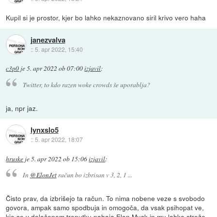
Kupil si je prostor, kjer bo lahko nekaznovano siril krivo vero haha
janezvalva
::
5. apr 2022, 15:40
c3p0
je
5. apr 2022 ob 07:00
izjavil
:
Twitter, to kdo razen woke crowds še uporablja?
ja, npr jaz.
lynxslo5
::
5. apr 2022, 18:07
hruske
je
5. apr 2022 ob 15:06
izjavil
:
In
@ElonJet
račun bo izbrisan v 3, 2, 1 ...
Čisto prav, da izbrišejo ta račun. To nima nobene veze s svobodo
govora, ampak samo spodbuja in omogoča, da vsak psihopat ve,
kje se v določenem trenutku nahaja Elon Musk in mu lahko streže