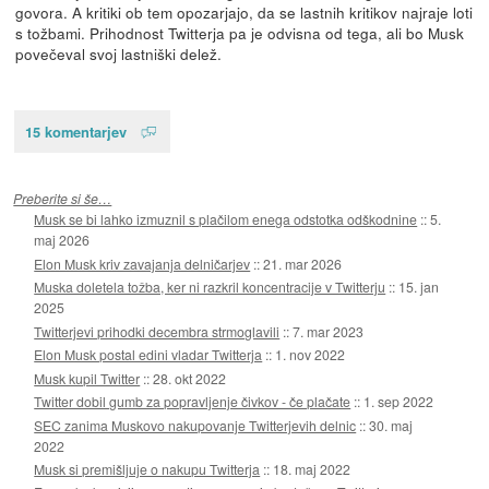
govora. A kritiki ob tem opozarjajo, da se lastnih kritikov najraje loti
s tožbami. Prihodnost Twitterja pa je odvisna od tega, ali bo Musk
povečeval svoj lastniški delež.
15 komentarjev
Preberite si še…
Musk se bi lahko izmuznil s plačilom enega odstotka odškodnine
::
5.
maj 2026
Elon Musk kriv zavajanja delničarjev
::
21. mar 2026
Muska doletela tožba, ker ni razkril koncentracije v Twitterju
::
15. jan
2025
Twitterjevi prihodki decembra strmoglavili
::
7. mar 2023
Elon Musk postal edini vladar Twitterja
::
1. nov 2022
Musk kupil Twitter
::
28. okt 2022
Twitter dobil gumb za popravljenje čivkov - če plačate
::
1. sep 2022
SEC zanima Muskovo nakupovanje Twitterjevih delnic
::
30. maj
2022
Musk si premišljuje o nakupu Twitterja
::
18. maj 2022