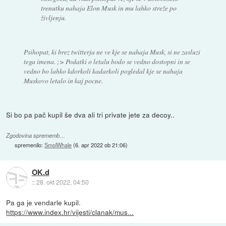
trenutku nahaja Elon Musk in mu lahko streže po
življenju.
Psihopat, ki brez twitterja ne ve kje se nahaja Musk, si ne zasluzi
tega imena. ;> Podatki o letalu bodo se vedno dostopni in se
vedno bo lahko kdorkoli kadarkoli pogledal kje se nahaja
Muskovo letalo in kaj pocne.
Si bo pa pač kupil še dva ali tri private jete za decoy..
Zgodovina sprememb…
spremenilo:
SmolWhale
(
6. apr 2022 ob 21:06
)
OK.d
::
28. okt 2022, 04:50
Pa ga je vendarle kupil.
https://www.index.hr/vijesti/clanak/mus...