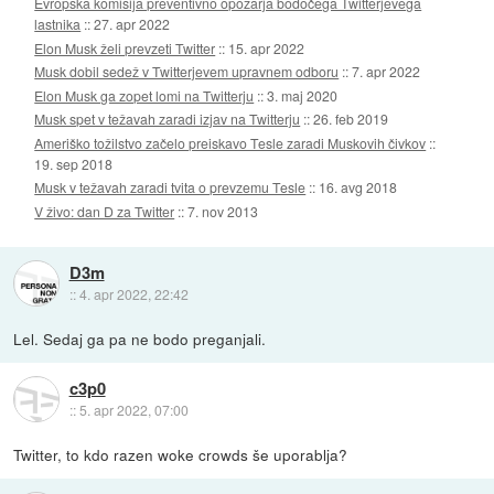
Evropska komisija preventivno opozarja bodočega Twitterjevega
lastnika
::
27. apr 2022
Elon Musk želi prevzeti Twitter
::
15. apr 2022
Musk dobil sedež v Twitterjevem upravnem odboru
::
7. apr 2022
Elon Musk ga zopet lomi na Twitterju
::
3. maj 2020
Musk spet v težavah zaradi izjav na Twitterju
::
26. feb 2019
Ameriško tožilstvo začelo preiskavo Tesle zaradi Muskovih čivkov
::
19. sep 2018
Musk v težavah zaradi tvita o prevzemu Tesle
::
16. avg 2018
V živo: dan D za Twitter
::
7. nov 2013
D3m
::
4. apr 2022, 22:42
Lel. Sedaj ga pa ne bodo preganjali.
c3p0
::
5. apr 2022, 07:00
Twitter, to kdo razen woke crowds še uporablja?