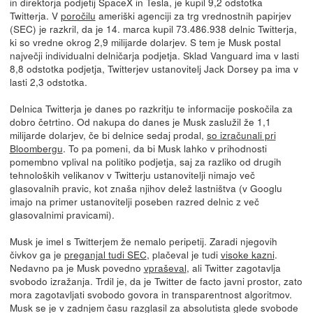
in direktorja podjetij SpaceX in Tesla, je kupil 9,2 odstotka
Twitterja. V
poročilu
ameriški agenciji za trg vrednostnih papirjev
(SEC) je razkril, da je 14. marca kupil 73.486.938 delnic Twitterja,
ki so vredne okrog 2,9 milijarde dolarjev. S tem je Musk postal
največji individualni delničarja podjetja. Sklad Vanguard ima v lasti
8,8 odstotka podjetja, Twitterjev ustanovitelj Jack Dorsey pa ima v
lasti 2,3 odstotka.
Delnica Twitterja je danes po razkritju te informacije poskočila za
dobro četrtino. Od nakupa do danes je Musk zaslužil že 1,1
milijarde dolarjev, če bi delnice sedaj prodal,
so izračunali pri
Bloombergu
. To pa pomeni, da bi Musk lahko v prihodnosti
pomembno vplival na politiko podjetja, saj za razliko od drugih
tehnoloških velikanov v Twitterju ustanovitelji nimajo več
glasovalnih pravic, kot znaša njihov delež lastništva (v Googlu
imajo na primer ustanovitelji poseben razred delnic z več
glasovalnimi pravicami).
Musk je imel s Twitterjem že nemalo peripetij. Zaradi njegovih
čivkov ga je
preganjal tudi SEC
, plačeval je tudi
visoke kazni
.
Nedavno pa je Musk povedno
vpraševal
, ali Twitter zagotavlja
svobodo izražanja. Trdil je, da je Twitter de facto javni prostor, zato
mora zagotavljati svobodo govora in transparentnost algoritmov.
Musk se je v zadnjem času razglasil za absolutista glede svobode