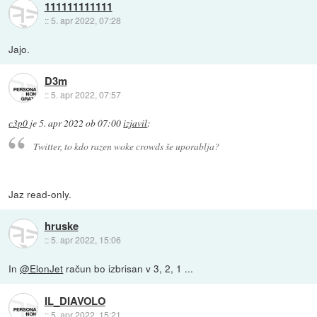
111111111111
::
5. apr 2022, 07:28
Jajo.
D3m
::
5. apr 2022, 07:57
c3p0
je
5. apr 2022 ob 07:00
izjavil
:
Twitter, to kdo razen woke crowds še uporablja?
Jaz read-only.
hruske
::
5. apr 2022, 15:06
In
@ElonJet
račun bo izbrisan v 3, 2, 1 ...
IL_DIAVOLO
::
5. apr 2022, 15:21