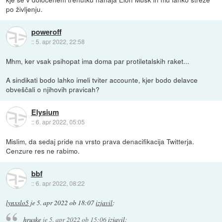
po življenju.
poweroff
::
5. apr 2022, 22:58
Mhm, ker vsak psihopat ima doma par protiletalskih raket...
A sindikati bodo lahko imeli tviter accounte, kjer bodo delavce
obveščali o njihovih pravicah?
Elysium
::
6. apr 2022, 05:05
Mislim, da sedaj pride na vrsto prava denacifikacija Twitterja.
Cenzure res ne rabimo.
bbf
::
6. apr 2022, 08:22
lynxslo5
je
5. apr 2022 ob 18:07
izjavil
:
hruske
je
5. apr 2022 ob 15:06
izjavil
: