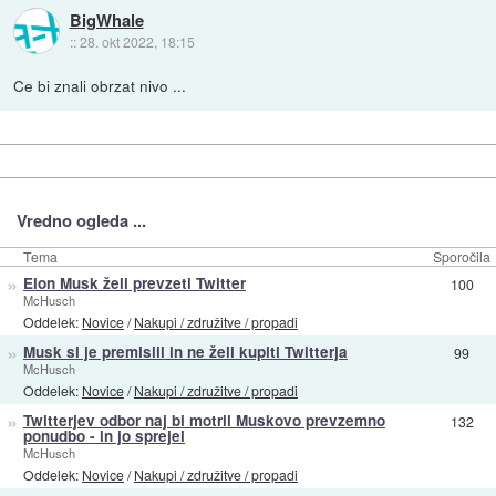
BigWhale
::
28. okt 2022, 18:15
Ce bi znali obrzat nivo ...
Vredno ogleda ...
Tema
Sporočila
»
Elon Musk želi prevzeti Twitter
100
McHusch
Oddelek:
Novice
/
Nakupi / združitve / propadi
»
Musk si je premislil in ne želi kupiti Twitterja
99
McHusch
Oddelek:
Novice
/
Nakupi / združitve / propadi
»
Twitterjev odbor naj bi motril Muskovo prevzemno
132
ponudbo - in jo sprejel
McHusch
Oddelek:
Novice
/
Nakupi / združitve / propadi