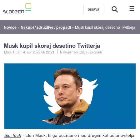
☰
Novice
»
Nakupi / združitve / propadi
»
Musk kupil skoraj desetino Twitterja
Musk kupil skoraj desetino Twitterja
Matej Huš
::
4. apr 2022
ob 22:21
Nakupi / združitve / propadi
- Elon Musk, ki ga poznamo med drugim kot ustanovitelja
Slo-Tech