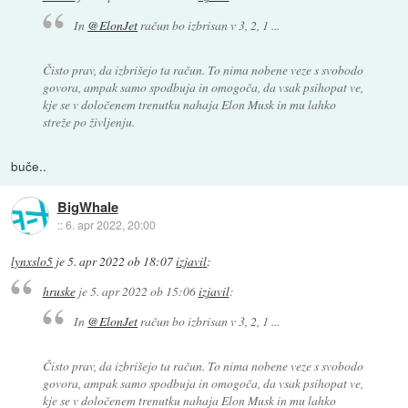
In
@ElonJet
račun bo izbrisan v 3, 2, 1 ...
Čisto prav, da izbrišejo ta račun. To nima nobene veze s svobodo
govora, ampak samo spodbuja in omogoča, da vsak psihopat ve,
kje se v določenem trenutku nahaja Elon Musk in mu lahko
streže po življenju.
buče..
BigWhale
::
6. apr 2022, 20:00
lynxslo5
je
5. apr 2022 ob 18:07
izjavil
:
hruske
je
5. apr 2022 ob 15:06
izjavil
:
In
@ElonJet
račun bo izbrisan v 3, 2, 1 ...
Čisto prav, da izbrišejo ta račun. To nima nobene veze s svobodo
govora, ampak samo spodbuja in omogoča, da vsak psihopat ve,
kje se v določenem trenutku nahaja Elon Musk in mu lahko