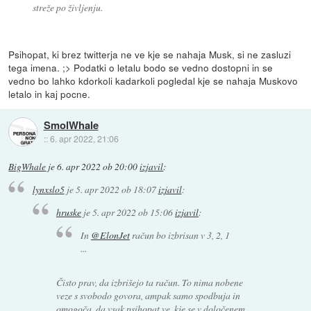
streže po življenju.
Psihopat, ki brez twitterja ne ve kje se nahaja Musk, si ne zasluzi
tega imena. ;> Podatki o letalu bodo se vedno dostopni in se
vedno bo lahko kdorkoli kadarkoli pogledal kje se nahaja Muskovo
letalo in kaj pocne.
SmolWhale
::
6. apr 2022, 21:06
BigWhale
je
6. apr 2022 ob 20:00
izjavil
:
lynxslo5
je
5. apr 2022 ob 18:07
izjavil
:
hruske
je
5. apr 2022 ob 15:06
izjavil
:
In
@ElonJet
račun bo izbrisan v 3, 2, 1
...
Čisto prav, da izbrišejo ta račun. To nima nobene
veze s svobodo govora, ampak samo spodbuja in
omogoča, da vsak psihopat ve, kje se v določenem