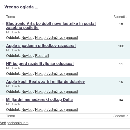
Vredno ogleda ...
Tema
Sporočila
»
Electronic Arts bo dobil nove lastnike in postal
18
zasebno podjetje
McHusch
Oddelek:
Novice
/
Nakupi / združitve / propadi
»
Apple s padcem prihodkov razočaral
166
McHusch
Oddelek:
Novice
/
Rezultati
»
HP bo pred razdelitvijo še odpuščal
11
McHusch
Oddelek:
Novice
/
Nakupi / združitve / propadi
»
Apple kupil Beats za tri milijarde dolarjev
16
McHusch
Oddelek:
Novice
/
Nakupi / združitve / propadi
»
Milijardni menedžerski odkup Della
34
McHusch
Oddelek:
Novice
/
Nakupi / združitve / propadi
Tema
Sporočila
Več podobnih tem