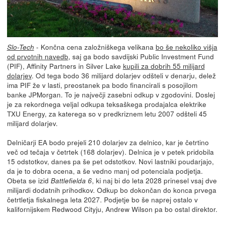
- Končna cena založniškega velikana
bo še nekoliko višja
Slo-Tech
od prvotnih navedb
, saj ga bodo savdijski Public Investment Fund
(PIF), Affinity Partners in Silver Lake
kupili za dobrih 55 milijard
dolarjev
. Od tega bodo 36 milijard dolarjev odšteli v denarju, delež
ima PIF že v lasti, preostanek pa bodo financirali s posojilom
banke JPMorgan. To je največji zasebni odkup v zgodovini. Doslej
je za rekordnega veljal odkupa teksaškega prodajalca elektrike
TXU Energy, za katerega so v predkriznem letu 2007 odšteli 45
milijard dolarjev.
Delničarji EA bodo prejeli 210 dolarjev za delnico, kar je četrtino
več od tečaja v četrtek (168 dolarjev). Delnica je v petek pridobila
15 odstotkov, danes pa še pet odstotkov. Novi lastniki poudarjajo,
da je to dobra ocena, a še vedno manj od potenciala podjetja.
Obeta se izid
, ki naj bi do leta 2028 prinesel vsaj dve
Battlefielda 6
milijardi dodatnih prihodkov. Odkup bo dokončan do konca prvega
četrtletja fiskalnega leta 2027. Podjetje bo še naprej ostalo v
kalifornijskem Redwood Cityju, Andrew Wilson pa bo ostal direktor.