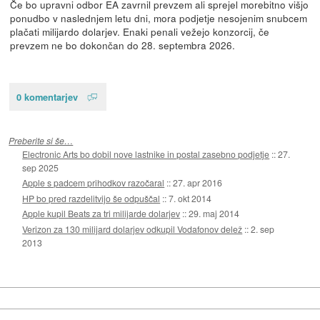
Če bo upravni odbor EA zavrnil prevzem ali sprejel morebitno višjo
ponudbo v naslednjem letu dni, mora podjetje nesojenim snubcem
plačati milijardo dolarjev. Enaki penali vežejo konzorcij, če
prevzem ne bo dokončan do 28. septembra 2026.
0 komentarjev
Preberite si še…
Electronic Arts bo dobil nove lastnike in postal zasebno podjetje
::
27.
sep 2025
Apple s padcem prihodkov razočaral
::
27. apr 2016
HP bo pred razdelitvijo še odpuščal
::
7. okt 2014
Apple kupil Beats za tri milijarde dolarjev
::
29. maj 2014
Verizon za 130 milijard dolarjev odkupil Vodafonov delež
::
2. sep
2013