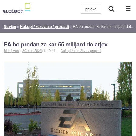
☰
Novice
»
Nakupi / združitve / propadi
»
EA bo prodan za kar 55 milijard dolarjev
EA bo prodan za kar 55 milijard dolarjev
Matej Huš
::
30. sep 2025
ob 10:14
Nakupi / združitve / propadi