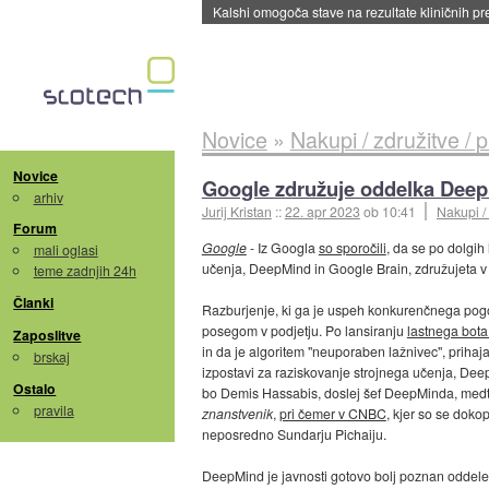
Kalshi omogoča stave na rezultate kliničnih pr
Novice
»
Nakupi / združitve / 
Novice
Google združuje oddelka Deep
arhiv
Jurij Kristan
::
22. apr 2023
ob 10:41
Nakupi / 
Forum
Google
- Iz Googla
so sporočili
, da se po dolgih
mali oglasi
učenja, DeepMind in Google Brain, združujeta v 
teme zadnjih 24h
Članki
Razburjenje, ki ga je uspeh konkurenčnega po
posegom v podjetju. Po lansiranju
lastnega bot
Zaposlitve
in da je algoritem "neuporaben lažnivec", prihaja
brskaj
izpostavi za raziskovanje strojnega učenja, Dee
Ostalo
bo Demis Hassabis, doslej šef DeepMinda, medt
pravila
znanstvenik
,
pri čemer v CNBC
, kjer so se doko
neposredno Sundarju Pichaiju.
DeepMind je javnosti gotovo bolj poznan oddelek