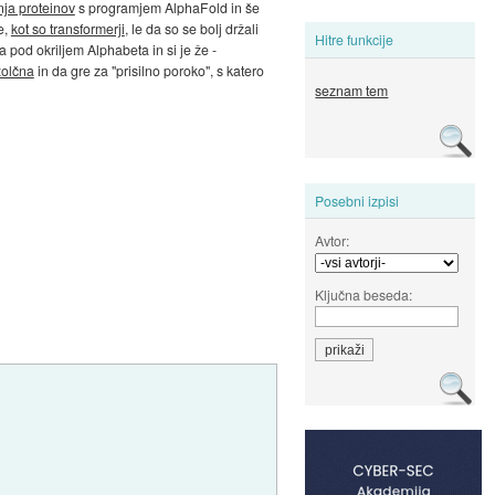
nja proteinov
s programjem AlphaFold in še
e,
kot so transformerji
, le da so se bolj držali
Hitre funkcije
 pod okriljem Alphabeta in si je že -
žolčna
in da gre za "prisilno poroko", s katero
seznam tem
Posebni izpisi
Avtor:
Ključna beseda: