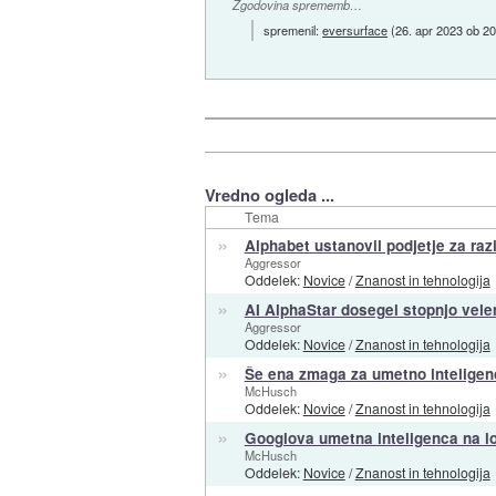
Zgodovina sprememb…
spremenil:
eversurface
(
26. apr 2023 ob 20
Vredno ogleda ...
Tema
»
Alphabet ustanovil podjetje za raz
Aggressor
Oddelek:
Novice
/
Znanost in tehnologija
»
AI AlphaStar dosegel stopnjo vele
Aggressor
Oddelek:
Novice
/
Znanost in tehnologija
»
Še ena zmaga za umetno inteligenc
McHusch
Oddelek:
Novice
/
Znanost in tehnologija
»
Googlova umetna inteligenca na lo
McHusch
Oddelek:
Novice
/
Znanost in tehnologija