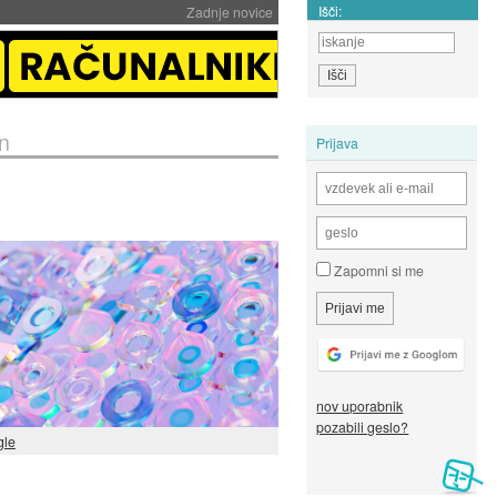
Išči:
Zadnje novice
n
Prijava
Zapomni si me
nov uporabnik
pozabili geslo?
gle