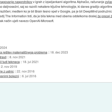
magovanje nasprotnikov
v igrah z izpeljankami algoritma AlphaGo, računanje
zvija
o daljnosežni, saj so razvili nekatere ključne tehnologije, ki danes gradijo algoritm
 različen; medtem ko je bil Brain tesno vpet v Google, pa je bil DeepMind podružnica
edij The Information trdi, da je bila tekma med obema oddelkoma doslej
že precej 
vsak način ujeti navezo OpenAI-Microsoft.
t 2024
 za rešitev matematičnega problema
::
18. dec 2023
ravil
::
8. nov 2021
il tudi tekmeca
::
18. jul 2021
:
2. nov 2019
e z ustnic
::
22. nov 2016
esnimi bolezni
::
6. jul 2016