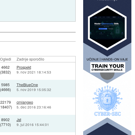
Ogledi
Zadnje sporočilo
4662
Prospekt
(3832)
9. nov 2021 18:14:53
5985
TheBlueOne
(4666)
5. nov 2019 15:05:32
22179
crniangeo
(18407)
5. dec 2016 23:16:46
8902
Jst
(7710)
9. jul 2016 15:44:01