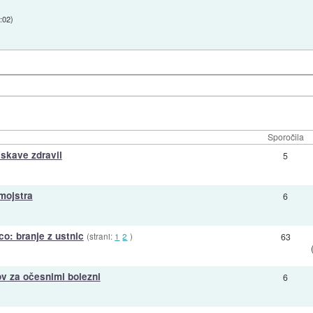
:02
)
Sporočila
iskave zdravil
5
mojstra
6
o: branje z ustnic
(strani:
1
2
)
63
v za očesnimi bolezni
6