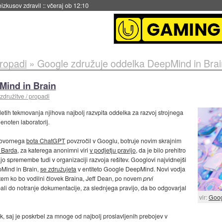
eizkusov zdravil
::
včeraj ob 12:10
propadi
»
Google združuje oddelka DeepMind in Brai
Mind in Brain
združitve / propadi
 letih tekmovanja njihova najbolj razvpita oddelka za razvoj strojnega
enoten laboratorij.
govornega
bota ChatGPT
povzročil v Googlu, botruje novim skrajnim
a Barda
, za katerega anonimni viri
v podjetju pravijo
, da je bilo prehitro
jo spremembe tudi v organizaciji razvoja rešitev. Googlovi najvidnejši
pMind in Brain,
se združujeta
v entiteto Google DeepMind. Novi vodja
em ko bo vodilni človek Braina, Jeff Dean, po novem
prvi
pali do notranje dokumentacije, za slednjega pravijo, da bo odgovarjal
vir:
Goo
, saj je poskrbel za mnoge od najbolj proslavljenih prebojev v