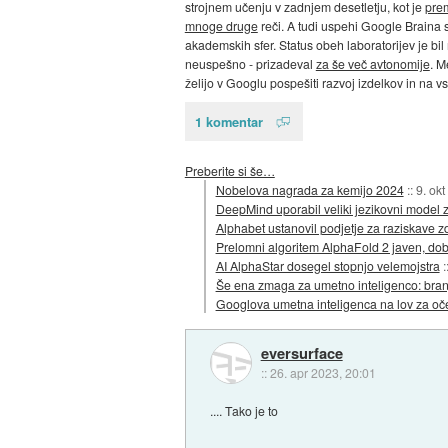
strojnem učenju v zadnjem desetletju, kot je
pre
mnoge druge
reči. A tudi uspehi Google Braina s
akademskih sfer. Status obeh laboratorijev je bil
neuspešno - prizadeval
za še več avtonomije
. M
želijo v Googlu pospešiti razvoj izdelkov in na 
1 komentar
Preberite si še…
Nobelova nagrada za kemijo 2024
::
9. ok
DeepMind uporabil veliki jezikovni model
Alphabet ustanovil podjetje za raziskave zd
Prelomni algoritem AlphaFold 2 javen, dob
AI AlphaStar dosegel stopnjo velemojstra
:
Še ena zmaga za umetno inteligenco: branj
Googlova umetna inteligenca na lov za oč
eversurface
::
26. apr 2023, 20:01
.... Tako je to