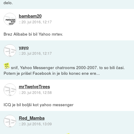
delo.
bambam20
::
20. jul 2016, 12:17
Brez Alibabe bi bil Yahoo mrtev.
yayo
::
20. jul 2016, 12:17
snif, Yahoo Messenger chatrooms 2000-2007. to so bili časi.
Potem je prišel Facebook in je bilo konec ene ere...
mrTwelveTrees
::
20. jul 2016, 12:58
ICQ je bil boljši kot yahoo messenger
Red_Mamba
::
20. jul 2016, 13:09