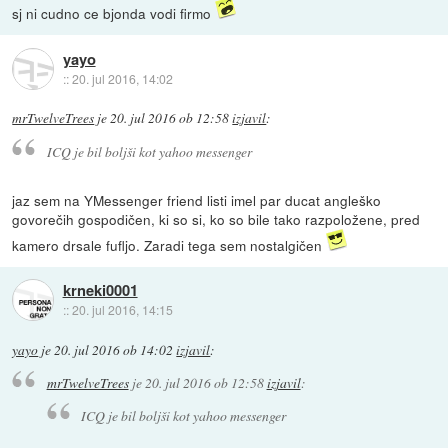
sj ni cudno ce bjonda vodi firmo
yayo
::
20. jul 2016, 14:02
mrTwelveTrees
je
20. jul 2016 ob 12:58
izjavil
:
ICQ je bil boljši kot yahoo messenger
jaz sem na YMessenger friend listi imel par ducat angleško
govorečih gospodičen, ki so si, ko so bile tako razpoložene, pred
kamero drsale fufljo. Zaradi tega sem nostalgičen
krneki0001
::
20. jul 2016, 14:15
yayo
je
20. jul 2016 ob 14:02
izjavil
:
mrTwelveTrees
je
20. jul 2016 ob 12:58
izjavil
:
ICQ je bil boljši kot yahoo messenger