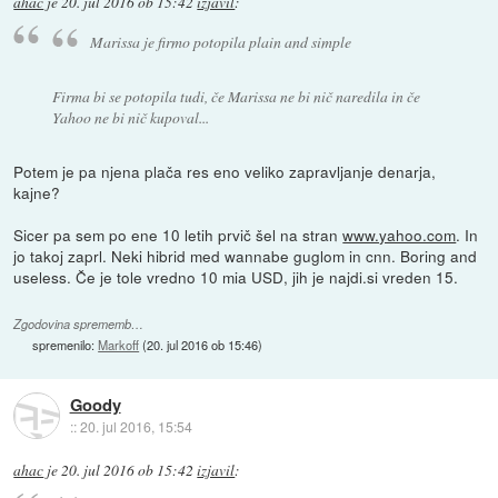
ahac
je
20. jul 2016 ob 15:42
izjavil
:
Marissa je firmo potopila plain and simple
Firma bi se potopila tudi, če Marissa ne bi nič naredila in če
Yahoo ne bi nič kupoval...
Potem je pa njena plača res eno veliko zapravljanje denarja,
kajne?
Sicer pa sem po ene 10 letih prvič šel na stran
www.yahoo.com
. In
jo takoj zaprl. Neki hibrid med wannabe guglom in cnn. Boring and
useless. Če je tole vredno 10 mia USD, jih je najdi.si vreden 15.
Zgodovina sprememb…
spremenilo:
Markoff
(
20. jul 2016 ob 15:46
)
Goody
::
20. jul 2016, 15:54
ahac
je
20. jul 2016 ob 15:42
izjavil
: