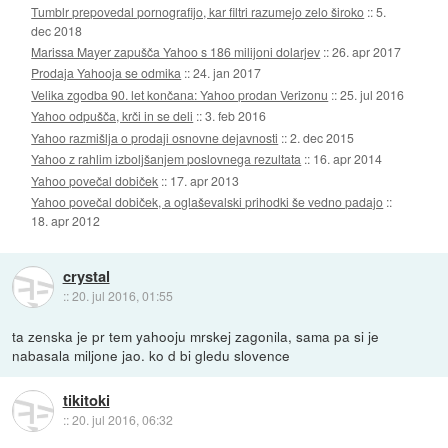
Tumblr prepovedal pornografijo, kar filtri razumejo zelo široko
::
5.
dec 2018
Marissa Mayer zapušča Yahoo s 186 milijoni dolarjev
::
26. apr 2017
Prodaja Yahooja se odmika
::
24. jan 2017
Velika zgodba 90. let končana: Yahoo prodan Verizonu
::
25. jul 2016
Yahoo odpušča, krči in se deli
::
3. feb 2016
Yahoo razmišlja o prodaji osnovne dejavnosti
::
2. dec 2015
Yahoo z rahlim izboljšanjem poslovnega rezultata
::
16. apr 2014
Yahoo povečal dobiček
::
17. apr 2013
Yahoo povečal dobiček, a oglaševalski prihodki še vedno padajo
::
18. apr 2012
crystal
::
20. jul 2016, 01:55
ta zenska je pr tem yahooju mrskej zagonila, sama pa si je
nabasala miljone jao. ko d bi gledu slovence
tikitoki
::
20. jul 2016, 06:32