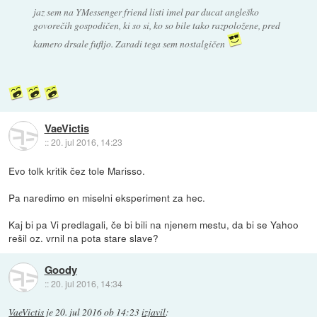
jaz sem na YMessenger friend listi imel par ducat angleško
govorečih gospodičen, ki so si, ko so bile tako razpoložene, pred
kamero drsale fufljo. Zaradi tega sem nostalgičen
VaeVictis
::
20. jul 2016, 14:23
Evo tolk kritik čez tole Marisso.
Pa naredimo en miselni eksperiment za hec.
Kaj bi pa Vi predlagali, če bi bili na njenem mestu, da bi se Yahoo
rešil oz. vrnil na pota stare slave?
Goody
::
20. jul 2016, 14:34
VaeVictis
je
20. jul 2016 ob 14:23
izjavil
: