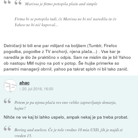
Marissa je firmo potopila plain and simple
Firma bi se potopila tudi, če Marissa ne bi nič naredila in če
Yahoo ne bi nič kupoval...
Delničarji bi bili ene par milijard na boljšem (Tumblr, Firefox
pogodba, pogodbe z TV anchorji, njena plača...) . Vse kar je
naredila je šlo že praktično v odpis. Sam ne mislim da je bil Yahoo
ob nastopu MM nujno na poti v potop. Še hujše primerke so
pametni managerji obrnil, yahoo pa takrat sploh ni bil tako zanič.
ahac
::
20. jul 2016, 16:00
Potem je pa njena plača res eno veliko zapravljanje denarja,
kajne?
Nihče ne ve kaj bi lahko uspelo, ampak nekaj je pa treba probat.
Boring and useless. Če je tole vredno 10 mia USD, jih je najdi.si
vreden 15.