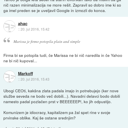
nič razen minimalizacija ne more rešit. Zapravil so dobro ime ki so
ga imel preden se je uveljavil Google in izmozli do konca.
ahac
::
20. jul 2016, 15:42
Marissa je firmo potopila plain and simple
Firma bi se potopila tudi, če Marissa ne bi nič naredila in če Yahoo
ne bi nič kupoval...
Markoff
::
20. jul 2016, 15:43
Ubogi CEOti, kakšna zlata padala imajo in potrebujejo (ker nove
službe seveda ne bodo več dobili...). Navadni delavci bodo dobili
namesto padal pozlačen prst v BEEEEEEP!, ko jih odpustijo.
Komunizem je idiocracy, kapitalizem pa žal spet rine v svoje
prvinske oblike. Kaj še ostane srednjim?