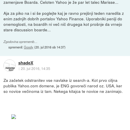
zamenjave Boarda. Celoten Yahoo je že par let talec Marisse...
Aja za piko na i si še poglejte kaj je ravno prejšnji teden naredila z
enim zadnjih dobrih portalov Yahoo Finance. Uporabniki peniji do
onemoglosti, na boardih ni več nič drugega kot prošnje da vrnejo
stare discussion boarde...
Zgodovina sprememb…
spremenil:
Goody
(
20. jul 2016 ob 14:37
)
shadeX
::
20. jul 2016, 14:35
Za začetek odstranitev vse navlake iz search-a. Kot prvo ciljna
publika Yahoo.com domene, je ENG govoreči narod oz. USA, ker
so novice večinoma iz tam. Nekega kitajca te novice ne zanimajo.