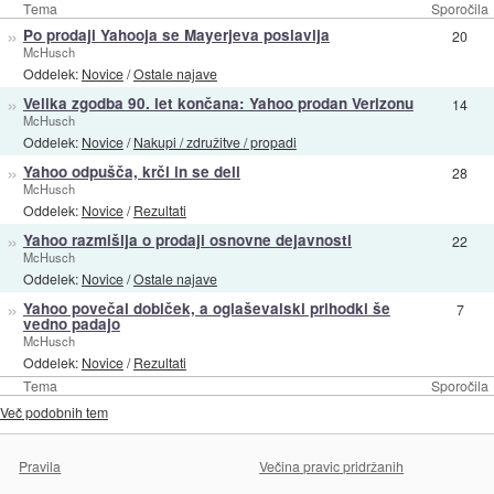
Tema
Sporočila
»
Po prodaji Yahooja se Mayerjeva poslavlja
20
McHusch
Oddelek:
Novice
/
Ostale najave
»
Velika zgodba 90. let končana: Yahoo prodan Verizonu
14
McHusch
Oddelek:
Novice
/
Nakupi / združitve / propadi
»
Yahoo odpušča, krči in se deli
28
McHusch
Oddelek:
Novice
/
Rezultati
»
Yahoo razmišlja o prodaji osnovne dejavnosti
22
McHusch
Oddelek:
Novice
/
Ostale najave
»
Yahoo povečal dobiček, a oglaševalski prihodki še
7
vedno padajo
McHusch
Oddelek:
Novice
/
Rezultati
Tema
Sporočila
Več podobnih tem
Pravila
Večina pravic pridržanih