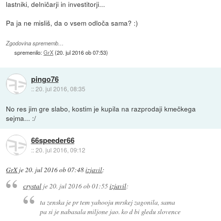
lastniki, delničarji in investitorji...
Pa ja ne misliš, da o vsem odloča sama? :)
Zgodovina sprememb…
spremenilo:
GrX
(
20. jul 2016 ob 07:53
)
pingo76
::
20. jul 2016, 08:35
No res jim gre slabo, kostim je kupila na razprodaji kmečkega
sejma... :/
66speeder66
::
20. jul 2016, 09:12
GrX
je
20. jul 2016 ob 07:48
izjavil
:
crystal
je
20. jul 2016 ob 01:55
izjavil
:
ta zenska je pr tem yahooju mrskej zagonila, sama
pa si je nabasala miljone jao. ko d bi gledu slovence