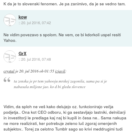
K da je to slovenski fenomen. Je pa zanimivo, da je se vedno tam.
kow
::
20. jul 2016, 07:42
Ne vidim povezavo s spolom. Ne vem, ce bi kdorkoli uspel resiti
Yahoo.
GrX
::
20. jul 2016, 07:48
crystal
je
20. jul 2016 ob 01:55
izjavil
:
ta zenska je pr tem yahooju mrskej zagonila, sama pa si je
nabasala miljone jao. ko d bi gledu slovence
Vidim, da sploh ne veš kako delujejo oz. funkcionirajo večja
podjetja.. Ona kot CEO odboru, ki ga sestavljajo lastniki, delničarji
in investitorji le predlaga kaj naj bi kupili in česa ne.. Sama nakupa
ne more realizirati, ker potrebuje zeleno luč zgoraj omenjenih
subjektov.. Torej za celotno Tumblr sago so krivi meddrugimi tudi