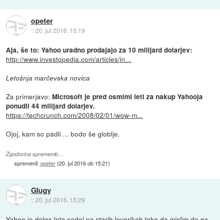
opeter
::
20. jul 2016, 15:19
Aja, še to: Yahoo uradno prodajajo za 10 milijard dolarjev:
http://www.investopedia.com/articles/in...
Letošnja marčevska novica
Za primerjavo:
Microsoft je pred osmimi leti za nakup Yahooja
ponudil 44 milijard dolarjev.
https://techcrunch.com/2008/02/01/wow-m...
Ojoj, kam so padli ... bodo še globlje.
Zgodovina sprememb…
spremenil:
opeter
(
20. jul 2016 ob 15:21
)
Glugy
::
20. jul 2016, 15:29
Yahoo je dolga leta sedel na starih lovorikah tako da mislim da ga