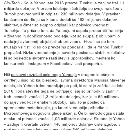
- Ko je Yahoo leta 2013 prevzel Tumblr, je zanj odštel 1,1
Slo-Tech
milijarde dolarjev. V prvem letošnjem četrtletju so svojo naložbo v
Tumblr prevrednotili in odpisali 230 milijonov dolarjev. V pravkar
končanem četrtletju so k temu dodali še 482 milijonov dolarjev
slabitev, s čimer so skupno odpisali kar polovico vrednosti
Tumblrja. To priča o tem, da Yahooju ni uspelo preobrniti Tumblrja
v živahno in dobičkonosno podjetje, kot so skupaj z obljubami o
nadaljnji avtonomiji obljubljali ob prevzemu. Hkrati se ob tem
muzajo vsi tisti, ki so ob prevzemu poudarjali, da je Yahoo Tumblr
preplačal. Nizko vrednotenje je seveda posledica slabih rezultatov,
ki so posledica skromne rasti števila uporabnikov, medtem ko
konkurenčni Instagram v Facebookovi lasti prosperira.
Niti
poslovni rezultati celotnega Yahooja
v drugem letošnjem
četrtletju niso nič kaj bleščeči. Izvršna direktorica Marissa Mayer je
dejala, da Yahoo trdno nadaljuje po poti, ki so si jo začrtali za leto
2016. Toda številke tega ne potrjujejo, saj so prihodki v zadnjih
treh mesecih znašali 1,3 milijarde dolarjev, kar je le 65 milijonov
dolarjev več kot v enakem obdobju lani. To je posledica
spremembe metodologije, po kateri vrednotijo prihodke iz
Microsoftovega dogovora glede iskanja. Če bi metodologija ostala
enaka, bi prihodki znašali 1,05 milijarde dolarjev. Skupno je Yahoo
v zadnjem kvartalu ustvaril 440 milijonov dolarjev čiste izgube, v
prvi polovici tega leta pa kumulativno 540 milijonov dolarjev.