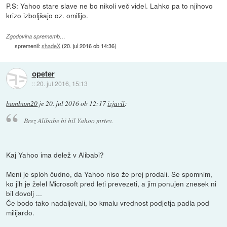
P.S: Yahoo stare slave ne bo nikoli več videl. Lahko pa to njihovo
krizo izboljšajo oz. omilijo.
Zgodovina sprememb…
spremenil:
shadeX
(
20. jul 2016 ob 14:36
)
opeter
::
20. jul 2016, 15:13
bambam20
je
20. jul 2016 ob 12:17
izjavil
:
Brez Alibabe bi bil Yahoo mrtev.
Kaj Yahoo ima delež v Alibabi?
Meni je sploh čudno, da Yahoo niso že prej prodali. Se spomnim,
ko jih je želel Microsoft pred leti prevezeti, a jim ponujen znesek ni
bil dovolj ...
Če bodo tako nadaljevali, bo kmalu vrednost podjetja padla pod
milijardo.