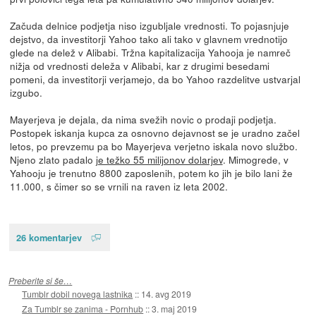
Začuda delnice podjetja niso izgubljale vrednosti. To pojasnjuje
dejstvo, da investitorji Yahoo tako ali tako v glavnem vrednotijo
glede na delež v Alibabi. Tržna kapitalizacija Yahooja je namreč
nižja od vrednosti deleža v Alibabi, kar z drugimi besedami
pomeni, da investitorji verjamejo, da bo Yahoo razdelitve ustvarjal
izgubo.
Mayerjeva je dejala, da nima svežih novic o prodaji podjetja.
Postopek iskanja kupca za osnovno dejavnost se je uradno začel
letos, po prevzemu pa bo Mayerjeva verjetno iskala novo službo.
Njeno zlato padalo
je težko 55 milijonov dolarjev
. Mimogrede, v
Yahooju je trenutno 8800 zaposlenih, potem ko jih je bilo lani že
11.000, s čimer so se vrnili na raven iz leta 2002.
26 komentarjev
Preberite si še…
Tumblr dobil novega lastnika
::
14. avg 2019
Za Tumblr se zanima - Pornhub
::
3. maj 2019