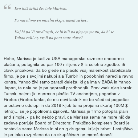
Evo tolk kritik čez tole Marisso.
Pa naredimo en miselni eksperiment za hec.
Kaj bi pa Vi predlagali, če bi bili na njenem mestu, da bi se
Yahoo rešil oz. vrnil na pota stare slave?
Hehe, Marissa je tudi za USA managerske razmere enooormo
plačana, potegnila bo par 100 milijonov $ iz celotne zgodbe. Bi
človk pričakoval da bo glede na plačilo vsaj malenkost stabilizirala
firmo, je pa s svojimi nakupi ala Tumblr in podobnimi naredila ravno
kontra. Yahoo živi samo zaradi deleža, ki ga ima v BABA in Yahoo
Japan, ta nakupa je pa napravil predhodnik. Prav vsak njen korak:
Tumblr, najem (in enormno plačilo TV anchorjem, pogodba z
Firefox (Firefox lahko, če mu novi lastnik ne bo všeč od pogodbe
enostavno odstopi in do 2019 kljub temu prejema skoraj 400M $
letno)... se je popolnoma izjalovil...Marissa je firmo potopila plain
and simple. - pa ko nekdo pravi, da Marissa sama ne more nič da
zadeve potrjuje Board of Directors: Praktično kompleten Board je
postavila sama Marissa in si drug drugemu krijejo hrbet. Lastništvo
je pa tako razpršeno da na skupščinah ne moreš doseči