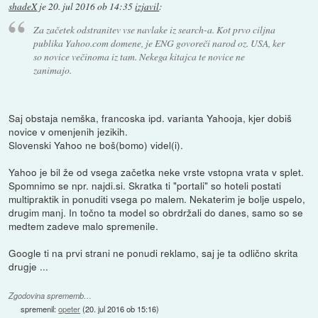
shadeX
je
20. jul 2016 ob 14:35
izjavil
:
Za začetek odstranitev vse navlake iz search-a. Kot prvo ciljna
publika Yahoo.com domene, je ENG govoreči narod oz. USA, ker
so novice večinoma iz tam. Nekega kitajca te novice ne
zanimajo.
Saj obstaja nemška, francoska ipd. varianta Yahooja, kjer dobiš
novice v omenjenih jezikih.
Slovenski Yahoo ne boš(bomo) videl(i).
Yahoo je bil že od vsega začetka neke vrste vstopna vrata v splet.
Spomnimo se npr. najdi.si. Skratka ti "portali" so hoteli postati
multipraktik in ponuditi vsega po malem. Nekaterim je bolje uspelo,
drugim manj. In točno ta model so obrdržali do danes, samo so se
medtem zadeve malo spremenile.
Google ti na prvi strani ne ponudi reklamo, saj je ta odlično skrita
drugje ...
Zgodovina sprememb…
spremenil:
opeter
(
20. jul 2016 ob 15:16
)