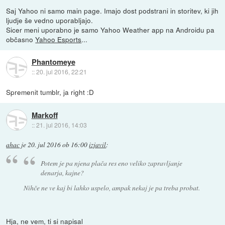
Saj Yahoo ni samo main page. Imajo dost podstrani in storitev, ki jih
ljudje še vedno uporabljajo.
Sicer meni uporabno je samo Yahoo Weather app na Androidu pa
občasno
Yahoo Esports
...
Phantomeye
::
20. jul 2016, 22:21
Spremenit tumblr, ja right :D
Markoff
::
21. jul 2016, 14:03
ahac
je
20. jul 2016 ob 16:00
izjavil
:
Potem je pa njena plača res eno veliko zapravljanje
denarja, kajne?
Nihče ne ve kaj bi lahko uspelo, ampak nekaj je pa treba probat.
Hja, ne vem, ti si napisal