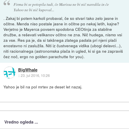
Firma bi se potopila tudi, če Marissa ne bi nič naredila in če
Yahoo ne bi nič kupoval...
. Zakaj bi potem karkoli probaval, če so stvari tako zelo jasne in
očitne. Menda niso postale jasne in očitne po nekaj letih, kajne?
Verjetno je Mayerca povsem spodobna CEOtinja za stabilne
družbe, a reševati velikanov očitno ne zna. Nič hudega, nismo vsi
za vse. Res pa je, da si takšnega zlatega padala pri njeni plači
enostavno ni zaslužila. Niti iz čustvenega vidika (ubogi delavci...),
niti racionalnega (astronomska plača in ugled, ki si ga ne zapraviš
čez noč, ergo no golden parachutte for you).
BigWhale
::
23. jul 2016, 10:26
Yahoo je bil na pol mrtev ze deset let nazaj.
Vredno ogleda ...