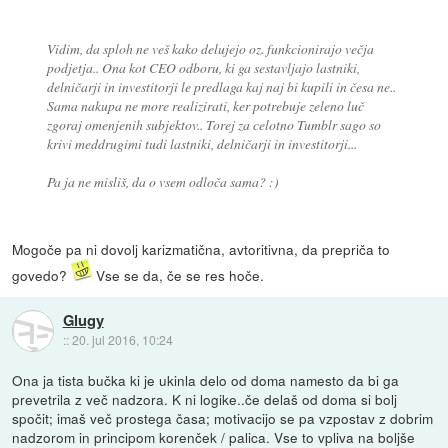
Vidim, da sploh ne veš kako delujejo oz. funkcionirajo večja
podjetja.. Ona kot CEO odboru, ki ga sestavljajo lastniki,
delničarji in investitorji le predlaga kaj naj bi kupili in česa ne..
Sama nakupa ne more realizirati, ker potrebuje zeleno luč
zgoraj omenjenih subjektov.. Torej za celotno Tumblr sago so
krivi meddrugimi tudi lastniki, delničarji in investitorji...
Pa ja ne misliš, da o vsem odloča sama? :)
Mogoče pa ni dovolj karizmatična, avtoritivna, da prepriča to
govedo?
Vse se da, če se res hoče.
Glugy
::
20. jul 2016, 10:24
Ona ja tista bučka ki je ukinla delo od doma namesto da bi ga
prevetrila z več nadzora. K ni logike..če delaš od doma si bolj
spočit; imaš več prostega časa; motivacijo se pa vzpostav z dobrim
nadzorom in principom korenček / palica. Vse to vpliva na boljše