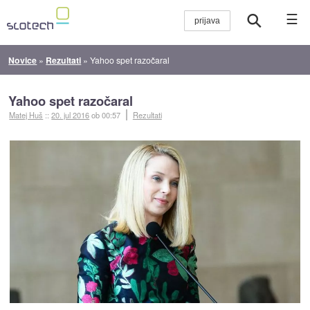
☰
Novice
»
Rezultati
»
Yahoo spet razočaral
Yahoo spet razočaral
Matej Huš
::
20. jul 2016
ob 00:57
Rezultati