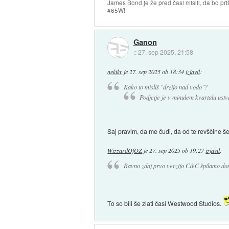
James Bond je že pred časi mislil, da bo priš
#65W!
Ganon
::
27. sep 2025, 21:58
nekikr
je
27. sep 2025 ob 18:34
izjavil
:
Kako to misliš "držijo nad vodo"?
Podjetje je v minulem kvartalu ustv
Saj pravim, da me čudi, da od te revščine še
WizzardOfOZ
je
27. sep 2025 ob 19:27
izjavil
:
Ravno zdaj prvo verzijo C&C špilamo do
To so bili še zlati časi Westwood Studios.