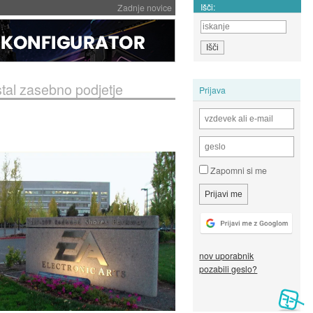
Išči:
Zadnje novice
stal zasebno podjetje
Prijava
Zapomni si me
nov uporabnik
pozabili geslo?