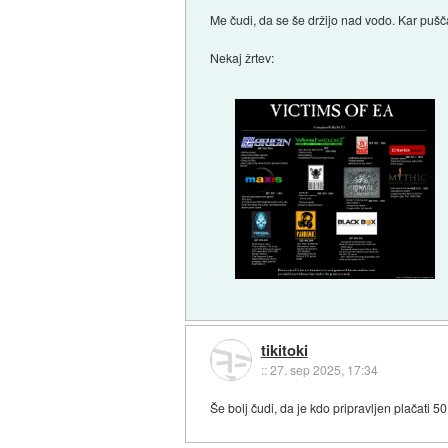
Me čudi, da se še držijo nad vodo. Kar pušča
Nekaj žrtev:
tikitoki
::
27. sep 2025, 17:34
Še bolj čudi, da je kdo pripravljen plačati 50