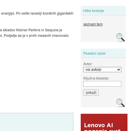
Hitre funkcije
nergijo. Po veliki recesiji tovrstnih gigantskih
seznam tem
oma skladov Kleiner Perkins in Sequoia je
ki. Podjetje se je v prvih mesecih imenovalo
Posebni izpisi
Avtor:
Ključna beseda: