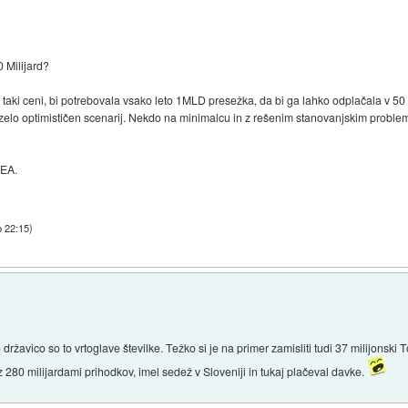
0 Milijard?
po taki ceni, bi potrebovala vsako leto 1MLD presežka, da bi ga lahko odplačala v 5
o zelo optimističen scenarij. Nekdo na minimalcu in z rešenim stanovanjskim problem
 EA.
b 22:15
)
 državico so to vrtoglave številke. Težko si je na primer zamisliti tudi 37 milijonski
il z 280 milijardami prihodkov, imel sedež v Sloveniji in tukaj plačeval davke.