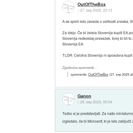
OutOfTheBox
::
27. sep 2025, 22:13
A se sploh kdo zaveda o velikosti zneska. 5
Za idejo. Če bi želela Slovenija kupiti EA 
Slovenija redkokdaj presežek, torej bi bil t
Slovenija EA.
TLDR: Celotna Slovenija ni sposobna kupit
Zgodovina sprememb…
spremenilo:
OutOfTheBox
(
27. sep 2025 o
Ganon
::
28. sep 2025, 00:04
Težko si je predstavljati. Za našo miniaturno
izgledalo, če bi Microsoft, ki je leto zaključ