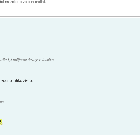
el na zeleno vejo in chillal.
arilo 1,3 milijarde dolarjev dobička
 vedno lahko živijo.
ma.