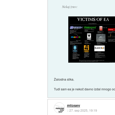
Nekaj žrtev:
Žalostna slika.
Tudi sam ea je nekoč davno izdal mnogo odl
mtosev
::
27. sep 2025, 19:19