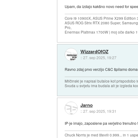
Upam, da izdajo kakšno novo need for speed
Core i9 10900X, ASUS Prime X299 Edition 
ASUS ROG Strix RTX 2080 Super, Samsung
Pro,
Enermax Platimax 1700W | moj oče darko 
WizzardOfOZ
::
27. sep 2025, 19:27
Ravno zdaj prvo verzijo C&C špilamo doma
Milčinski je napisal butalce kot prispodobo in
Svuda u svijetu ima budala ali je izgleda kod
Jarno
::
27. sep 2025, 19:31
IP-je imajo, zaposlene pa verjetno trenutno 
Chuck Norris je med števili 0.999... in 1 usp