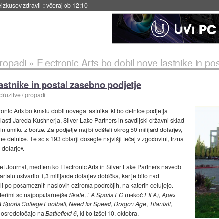
naslednji dve leti
::
včeraj ob 11:37
propadi
»
Electronic Arts bo dobil nove lastnike in po
lastnike in postal zasebno podjetje
družitve / propadi
ronic Arts bo kmalu dobil novega lastnika, ki bo delnice podjetja
v lasti Jareda Kushnerja, Silver Lake Partners in savdijski državni sklad
n umiku z borze. Za podjetje naj bi odšteli okrog 50 milijard dolarjev,
delnice. Te so s 193 dolarji dosegle najvišji tečaj v zgodovini, tržna
 dolarjev.
eet Journal
, medtem ko Electronic Arts in Silver Lake Partners navedb
artalu ustvarilo 1,3 milijarde dolarjev dobička, kar je bilo nad
ili po posameznih naslovih oziroma področjih, na katerih delujejo.
aterimi so najpopularnejše
Skate
,
EA Sports FC
(nekoč
FIFA)
,
Apex
 Sports College Football
,
Need for Speed
,
Dragon Age
,
Titanfall
,
e osredotočajo na
Battlefield 6
, ki bo izšel 10. oktobra.