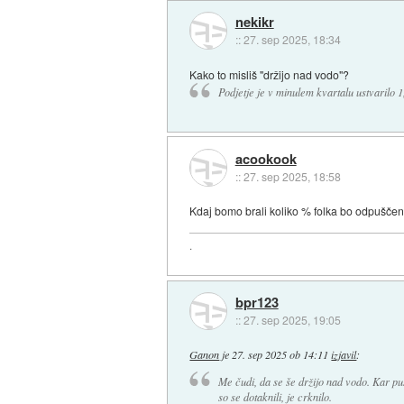
nekikr
::
27. sep 2025, 18:34
Kako to misliš "držijo nad vodo"?
Podjetje je v minulem kvartalu ustvarilo 1
acookook
::
27. sep 2025, 18:58
Kdaj bomo brali koliko % folka bo odpušče
.
bpr123
::
27. sep 2025, 19:05
Ganon
je
27. sep 2025 ob 14:11
izjavil
:
Me čudi, da se še držijo nad vodo. Kar pu
so se dotaknili, je crknilo.