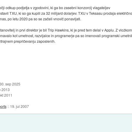
čji odkup podjetja v zgodovini, ki ga bo zasebni konzorcij vlagateljev
avil TXU, ki so ga kupili za 32 milijard dolarjev. TXU v Teksasu prodaja električno e
 nas, po letu 2020 pa so se začeli vnovič ponavljati.
tanovitelj in prvi direktor je bil Trip Hawkins, ki je pred tem delal v Applu. Z vložk
bravnavalo kot umetnost, razvijalce in programerje pa so imenovali programski umetni
ztrajnem prepričevanju zaposlenih.
30. sep 2025
b 2013
okt 2011
orts
::
19. jul 2007