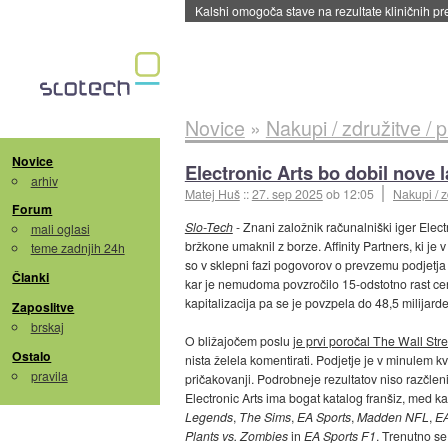
Sandisk že prodal več kot polovico SSD-jev za 
Novice
»
Nakupi / združitve / 
Novice
Electronic Arts bo dobil nove 
arhiv
Matej Huš
::
27. sep 2025
ob 12:05
Nakupi / z
Forum
Slo-Tech
- Znani založnik računalniški iger Elect
mali oglasi
bržkone umaknil z borze. Affinity Partners, ki je 
teme zadnjih 24h
so v sklepni fazi pogovorov o prevzemu podjetja i
Članki
kar je nemudoma povzročilo 15-odstotno rast cene 
kapitalizacija pa se je povzpela do 48,5 milijarde
Zaposlitve
brskaj
O bližajočem poslu
je prvi poročal The Wall Str
Ostalo
nista želela komentirati. Podjetje je v minulem kv
pravila
pričakovanji. Podrobneje rezultatov niso razčlen
Electronic Arts ima bogat katalog franšiz, med k
Legends
,
The Sims
,
EA Sports
,
Madden NFL
,
EA
Plants vs. Zombies
in
EA Sports F1
. Trenutno s