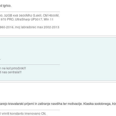
 igrico.
30, 32GB 4x8 3600Mhz G.skill, CM H500M,
 970 PRO, UltraSharp UP3017, Win 11
1960-2016, moj labradorec max 2002-2013
.
 ne kot priročnik!!!
 nas centrala!!!
tarejo kravatarski prijemi in zatiranje navdiha ter motivacije. Klasika sodobnega, t
el vriniti konstanto imenovano CN.