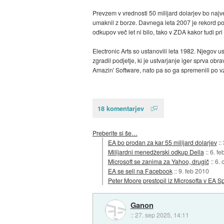
Prevzem v vrednosti 50 milijard dolarjev bo najve
umaknil z borze. Davnega leta 2007 je rekord post
odkupov več let ni bilo, tako v ZDA kakor tudi pri
Electronic Arts so ustanovili leta 1982. Njegov us
zgradil podjetje, ki je ustvarjanje iger sprva o
Amazin' Software, nato pa so ga spremenili po v
18 komentarjev
Preberite si še…
EA bo prodan za kar 55 milijard dolarjev
::
Milijardni menedžerski odkup Della
::
6. fe
Microsoft se zanima za Yahoo, drugič
::
6. 
EA se seli na Facebook
::
9. feb 2010
Peter Moore prestopil iz Microsofta v EA Sp
Ganon
::
27. sep 2025, 14:11