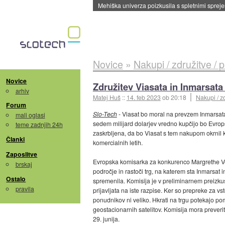
Mehiška univerza poizkusila s spletnimi sprejem
Novice
»
Nakupi / združitve / 
Novice
Združitev Viasata in Inmarsat
arhiv
Matej Huš
::
14. feb 2023
ob 20:18
Nakupi / z
Forum
Slo-Tech
- Viasat bo moral na prevzem Inmarsata
mali oglasi
sedem milijard dolarjev vredno kupčijo bo Evrop
teme zadnjih 24h
zaskrbljena, da bo Viasat s tem nakupom okrnil
Članki
komercialnih letih.
Zaposlitve
Evropska komisarka za konkurenco Margrethe Vest
brskaj
področje in rastoči trg, na katerem sta Inmarsat i
Ostalo
spremenila. Komisija je v preliminarnem preizkus
pravila
prijavljata na iste razpise. Ker so prepreke za v
ponudnikov ni veliko. Hkrati na trgu potekajo p
geostacionarnih satelitov. Komisija mora preverit
29. junija.