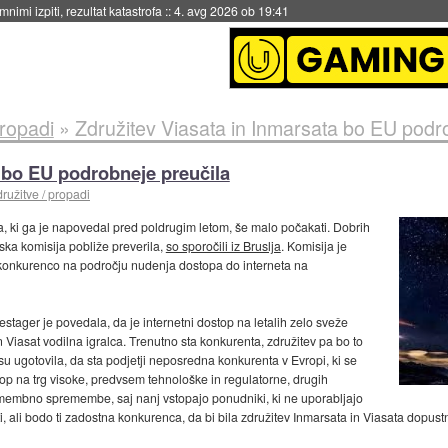
nimi izpiti, rezultat katastrofa
::
4. avg 2026 ob 19:41
propadi
»
Združitev Viasata in Inmarsata bo EU podr
a bo EU podrobneje preučila
družitve / propadi
, ki ga je napovedal pred poldrugim letom, še malo počakati. Dobrih
ska komisija pobliže preverila,
so sporočili iz Bruslja
. Komisija je
 konkurenco na področju nudenja dostopa do interneta na
ager je povedala, da je internetni dostop na letalih zelo sveže
n Viasat vodilna igralca. Trenutno sta konkurenta, združitev pa bo to
u ugotovila, da sta podjetji neposredna konkurenta v Evropi, ki se
stop na trg visoke, predvsem tehnološke in regulatorne, drugih
omembno spremembe, saj nanj vstopajo ponudniki, ki ne uporabljajo
i, ali bodo ti zadostna konkurenca, da bi bila združitev Inmarsata in Viasata dopus