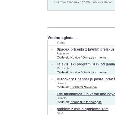
Enermax Platimax 1700W | moj oče darko 
Vredno ogleda ...
Tema
»
SpaceX pričenja z javnim preizkus
Aggressor
Oddelek:
Novice
/
Omrežja / internet
»
Televizijski programi RTV od januar
McHusch
Oddelek:
Novice
/
Omrežja / internet
»
Discovery Channel je postal prav 
BorutO
Oddelek:
Problemi človeštva
»
The mechanical universe and beyo
Brane22
Oddelek:
Znanost in tehnologija
»
problem z dvb-c sprejemnikom
neki4