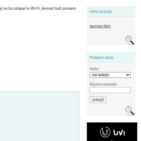
aj ne bo prispel le Wi-Fi, temveč tudi povsem
Hitre funkcije
seznam tem
Posebni izpisi
Avtor:
Ključna beseda: