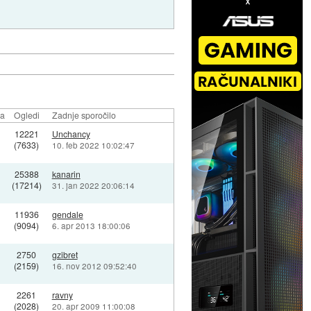
la
Ogledi
Zadnje sporočilo
12221
Unchancy
(7633)
10. feb 2022 10:02:47
25388
kanarin
(17214)
31. jan 2022 20:06:14
11936
gendale
(9094)
6. apr 2013 18:00:06
2750
gzibret
(2159)
16. nov 2012 09:52:40
2261
ravny
(2028)
20. apr 2009 11:00:08