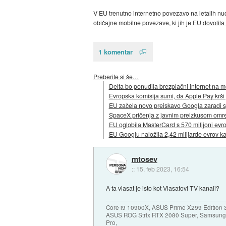
V EU trenutno internetno povezavo na letalih nud
običajne mobilne povezave, ki jih je EU
dovolila
1 komentar
Preberite si še…
Delta bo ponudila brezplačni internet na m
Evropska komisija sumi, da Apple Pay krš
EU začela novo preiskavo Googla zaradi 
SpaceX pričenja z javnim preizkusom omre
EU oglobila MasterCard s 570 milijoni evr
EU Googlu naložila 2,42 milijarde evrov ka
mtosev
::
15. feb 2023, 16:54
A ta viasat je isto kot Viasatovi TV kanali?
Core i9 10900X, ASUS Prime X299 Edition 
ASUS ROG Strix RTX 2080 Super, Samsung
Pro,