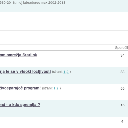
1960-2016, moj labradorec max 2002-2013
Sporoči
om omrežja Starlink
34
ja le še v visoki ločljivosti
(strani:
1
2
)
83
živceparajoč program!
(strani:
1
2
)
55
nd - a kdo spremlja ?
15
6