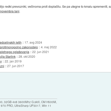
ijo redki prevozniki, večinoma proti doplačilu. Se pa utegne to kmalu spremeniti, s
 novembra lani
.
edcelinskih letih
::
17. avg 2024
i protimonopolno zakonodajo
::
4. maj 2022
spletnega oglaševanja
::
22. jun 2021
žja Starlink
::
28. okt 2020
ov
::
22. jan 2019
zni
::
27. jun 2017
30, 32GB 4x8 3600Mhz G.skill, CM H500M,
 970 PRO, UltraSharp UP3017, Win 11