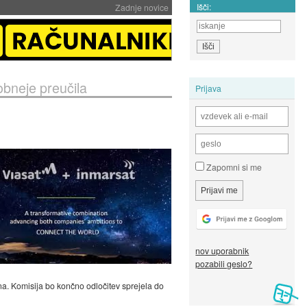
Išči:
Zadnje novice
obneje preučila
Prijava
Zapomni si me
nov uporabnik
pozabili geslo?
tna. Komisija bo končno odločitev sprejela do