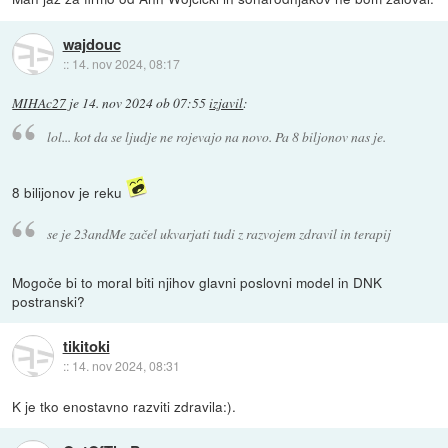
wajdouc
::
14. nov 2024, 08:17
MIHAc27
je
14. nov 2024 ob 07:55
izjavil
:
lol... kot da se ljudje ne rojevajo na novo. Pa 8 biljonov nas je.
8 bilijonov je reku
se je 23andMe začel ukvarjati tudi z razvojem zdravil in terapij
Mogoče bi to moral biti njihov glavni poslovni model in DNK
postranski?
tikitoki
::
14. nov 2024, 08:31
K je tko enostavno razviti zdravila:).