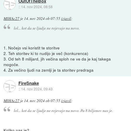
OutOfTheBox
::
14. nov 2024, 08:58
MIHAc27
je
14. nov 2024 ob 07:55
izjavil
:
lol... kot da se ljudje ne rojevajo na novo.
1. Nočejo vsi koristit te storitve
2. Teh storitev ki to nudijo je več (konkurenca)
3. Od teh 8 milijard, jih večina sploh ne ve da je kaj takega
mogoče.
4. Za večino ljudi na zemlji je ta storitev predraga
FireSnake
::
14. nov 2024, 09:43
MIHAc27
je
14. nov 2024 ob 07:55
izjavil
:
lol... kot da se ljudje ne rojevajo na novo. Pa 8 biljonov nas je.
Koliko nas je?