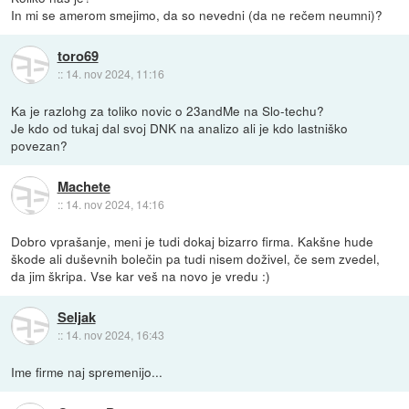
In mi se amerom smejimo, da so nevedni (da ne rečem neumni)?
toro69
::
14. nov 2024, 11:16
Ka je razlohg za toliko novic o 23andMe na Slo-techu?
Je kdo od tukaj dal svoj DNK na analizo ali je kdo lastniško
povezan?
Machete
::
14. nov 2024, 14:16
Dobro vprašanje, meni je tudi dokaj bizarro firma. Kakšne hude
škode ali duševnih bolečin pa tudi nisem doživel, če sem zvedel,
da jim škripa. Vse kar veš na novo je vredu :)
Seljak
::
14. nov 2024, 16:43
Ime firme naj spremenijo...