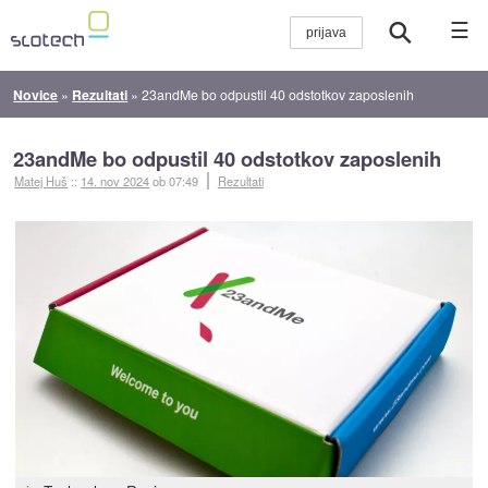
☰
Novice
»
Rezultati
»
23andMe bo odpustil 40 odstotkov zaposlenih
23andMe bo odpustil 40 odstotkov zaposlenih
Matej Huš
::
14. nov 2024
ob 07:49
Rezultati