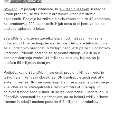
vir:
Technology Review
- V podjetju 23andMe, ki
je v resnih težavah
in utegne
Slo-Tech
kmalu propasti, se želi rešiti z drastičnim krčenjem števila
zaposlenih. Podjetje bo znižalo število zaposlenih za 40 odstotkov,
kar predstavlja 200 zaposlenih. Kljub temu to ni jamstvo, da bo
podjetje izplavalo iz krize.
23andMe je bilo že na začetku leta v hudih težavah, kar se je
odražalo tudi na padanju tečaja delnice
. Delnica je letos izgubila
že 70 odstotkov vrednosti, v zadnjih petih letih pa že 97 odstotkov
vrednosti. Prihodki podjetja se še vedno zmanjšujejo in so v
zadnjem četrtletju znašali 44 milijonov dolarjev, izguba pa je
znašala 59 milijonov dolarjev.
Podjetja, kot je 23andMe, imajo enak problem. Njihov model je
težko trajen, ker vsak človek test DNK potrebuje zgolj enkrat v
življenju, ker se DNK ne spreminja. Da bi se izognil tej pasti, se je
23andMe začel ukvarjati tudi z razvojem zdravil in terapij. To
dejavnost bodo sedaj ustavili in skušali odprodati. Oktobra lani je
23andMe presenetil še s priznanjem, da so hekerji vdrli v njihove
sisteme in odtujili osebne podatke 6,9 milijona uporabnikov.