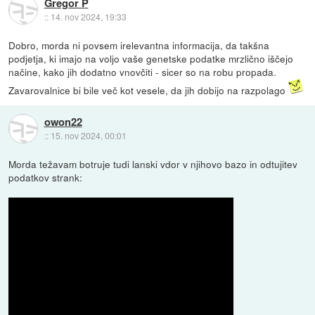
Gregor P
::
14. nov 2024, 19:33
Dobro, morda ni povsem irelevantna informacija, da takšna
podjetja, ki imajo na voljo vaše genetske podatke mrzlično iščejo
načine, kako jih dodatno vnovčiti - sicer so na robu propada.
Zavarovalnice bi bile več kot vesele, da jih dobijo na razpolago
owon22
::
15. nov 2024, 00:01
Morda težavam botruje tudi lanski vdor v njihovo bazo in odtujitev
podatkov strank: