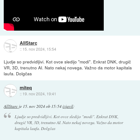
AllStarc
::
15. nov 2024, 15:54
Ljudje so predvidljivi. Kot ovce sledijo "modi". Enkrat DNK, drugič
VR, 3D, trenutno AI. Nato nekaj novega. Važno da motor kapitala
laufa. Dolgčas
miteq
::
19. nov 2024, 19:41
AllStarc
je
15. nov 2024 ob 15:54
izjavil
:
Ljudje so predvidljivi. Kot ovce sledijo "modi". Enkrat DNK,
drugič VR, 3D, trenutno AI. Nato nekaj novega. Važno da motor
kapitala laufa. Dolgčas