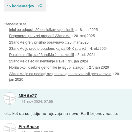
15 komentarjev
Preberite si še…
Intel bo odpustil 20 odstotkov zaposlenih
::
18. jun 2025
Regeneron prevzel propadli 23andMe
::
20. maj 2025
23andMe gre v prisilno poravnavo
::
25. mar 2025
23andMe je pred propadom, kaj pa DNK strank?
::
4. okt 2024
Da bi se rešilo, se 23andMe želi razdeliti
::
8. feb 2024
23andMe daleč od nekdanje slave
::
31. jan 2024
Norija okoli osebne genomike je izgubila zagon
::
27. jan 2020
23andMe je na podlagi svoje baze genomov razvil prvo zdravilo
::
20.
jan 2020
MIHAc27
::
14. nov 2024, 07:55
lol... kot da se ljudje ne rojevajo na novo. Pa 8 biljonov nas je.
FireSnake