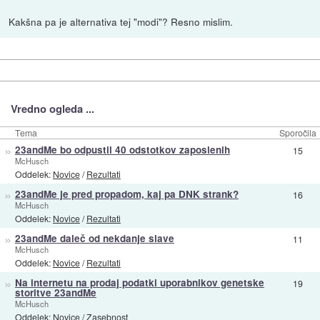
Kakšna pa je alternativa tej "modi"? Resno mislim.
Vredno ogleda ...
Tema
Sporočila
»
23andMe bo odpustil 40 odstotkov zaposlenih
15
McHusch
Oddelek:
Novice
/
Rezultati
»
23andMe je pred propadom, kaj pa DNK strank?
16
McHusch
Oddelek:
Novice
/
Rezultati
»
23andMe daleč od nekdanje slave
11
McHusch
Oddelek:
Novice
/
Rezultati
»
Na internetu na prodaj podatki uporabnikov genetske
19
storitve 23andMe
McHusch
Oddelek:
Novice
/
Zasebnost