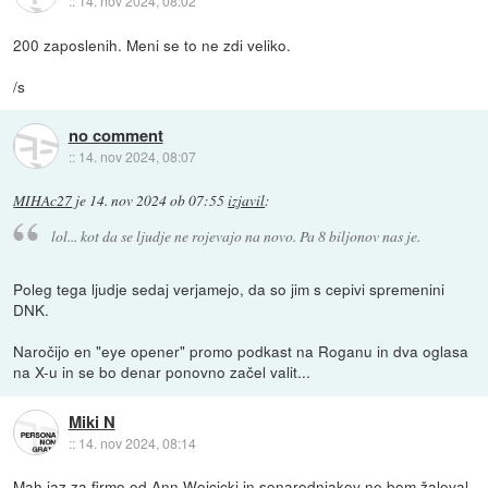
::
14. nov 2024, 08:02
200 zaposlenih. Meni se to ne zdi veliko.
/s
no comment
::
14. nov 2024, 08:07
MIHAc27
je
14. nov 2024 ob 07:55
izjavil
:
lol... kot da se ljudje ne rojevajo na novo. Pa 8 biljonov nas je.
Poleg tega ljudje sedaj verjamejo, da so jim s cepivi spremenini
DNK.
Naročijo en "eye opener" promo podkast na Roganu in dva oglasa
na X-u in se bo denar ponovno začel valit...
Miki N
::
14. nov 2024, 08:14
Mah jaz za firmo od Ann Wojcicki in sonarodnjakov ne bom žaloval.