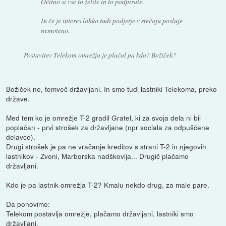
Očitno si vse to želite in to podpirate.
In če je interes lahko tudi podjetje v stečaju posluje
nemoteno.
Postavitev Telekom omrežja je plačal pa kdo? Božiček?
Božiček ne, temveč državljani. In smo tudi lastniki Telekoma, preko
države.
Med tem ko je omrežje T-2 gradil Gratel, ki za svoja dela ni bil
poplačan - prvi strošek za državljane (npr sociala za odpuščene
delavce).
Drugi strošek je pa ne vračanje kreditov s strani T-2 in njegovih
lastnikov - Zvoni, Marborska nadškovija... Drugič plačamo
državljani.
Kdo je pa lastnik omrežja T-2? Kmalu nekdo drug, za male pare.
Da ponovimo:
Telekom postavlja omrežje, plačamo državljani, lastniki smo
državljani.