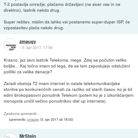
T-2 postavlja omrežje, plačamo državljani (ne sicer vse in ne
direktno), lastnik nekdo drug.
Super rešitev, mislim da lahko vsi postanemo super-duper ISP, če
vzpostavitev plača nekdo drug.
zmaugy
::
5. apr 2017, 17:56
Krasno, jaz sem lastnik Telekoma, mega. Zdaj se počutim veliko
boljše... Kaj točno imam od tega, da se tam zaposlujejo odsluženi
politiki za velike denarje?
Zaradi obstoja T2 imam internet in ostale telekomunikacijske
storitve po konkurenčnih cenah za razliko od starih časov, ko je bil
edini širokopasovni ponudnik Telekom (potem ko je z izkoriščanjem
monopola uničil večino ponudnikov dial up interneta).
Zgodovina sprememb…
spremenilo:
zmaugy
(
5. apr 2017 ob 18:00
)
MrStein