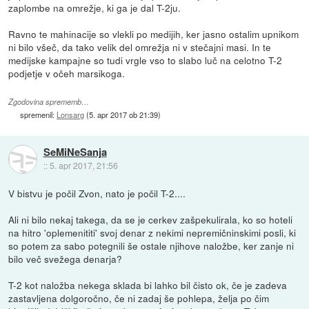
zaplombe na omrežje, ki ga je dal T-2ju.
Ravno te mahinacije so vlekli po medijih, ker jasno ostalim upnikom
ni bilo všeč, da tako velik del omrežja ni v stečajni masi. In te
medijske kampajne so tudi vrgle vso to slabo luč na celotno T-2
podjetje v očeh marsikoga.
Zgodovina sprememb…
spremenil:
Lonsarg
(
5. apr 2017 ob 21:39
)
SeMiNeSanja
::
5. apr 2017, 21:56
V bistvu je počil Zvon, nato je počil T-2....
Ali ni bilo nekaj takega, da se je cerkev zašpekulirala, ko so hoteli
na hitro 'oplemenititi' svoj denar z nekimi nepremičninskimi posli, ki
so potem za sabo potegnili še ostale njihove naložbe, ker zanje ni
bilo več svežega denarja?
T-2 kot naložba nekega sklada bi lahko bil čisto ok, če je zadeva
zastavljena dolgoročno, če ni zadaj še pohlepa, želja po čim