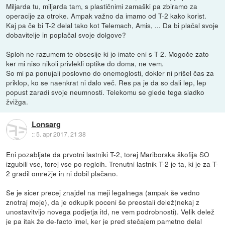
Miljarda tu, miljarda tam, s plastičnimi zamaški pa zbiramo za
operacije za otroke. Ampak važno da imamo od T-2 kako korist.
Kaj pa če bi T-2 delal tako kot Telemach, Amis, ... Da bi plačal svoje
dobavitelje in poplačal svoje dolgove?
Sploh ne razumem te obsesije ki jo imate eni s T-2. Mogoče zato
ker mi niso nikoli privlekli optike do doma, ne vem.
So mi pa ponujali poslovno do onemoglosti, dokler ni prišel čas za
priklop, ko se naenkrat ni dalo več. Res pa je da so dali lep, lep
popust zaradi svoje neumnosti. Telekomu se glede tega sladko
žvižga.
Lonsarg
::
5. apr 2017, 21:38
Eni pozabljate da prvotni lastniki T-2, torej Mariborska škofija SO
izgubili vse, torej vse po reglcih. Trenutni lastnik T-2 je ta, ki je za T-
2 gradil omrežje in ni dobil plačano.
Se je sicer precej znajdel na meji legalnega (ampak še vedno
znotraj meje), da je odkupik poceni še preostali delež(nekaj z
unostavitvijo novega podjetja itd, ne vem podrobnosti). Velik delež
je pa itak že de-facto imel, ker je pred stečajem pametno delal