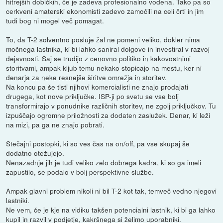
hitrejših dobičkih, če je zadeva profesionalno vodena. Tako pa so
cerkveni amaterski ekonomisti zadevo zamočili na celi črti in jim
tudi bog ni mogel več pomagat.
To, da T-2 solventno posluje žal ne pomeni veliko, dokler nima
močnega lastnika, ki bi lahko saniral dolgove in investiral v razvoj
dejavnosti. Saj se trudijo z cenovno politiko in kakovostnimi
storitvami, ampak kljub temu nekako stopicajo na mestu, ker ni
denarja za neke resnejše širitve omrežja in storitev.
Na koncu pa še tisti njihovi komercialisti ne znajo prodajati
drugega, kot nove priključke. ISP-ji po svetu se vse bolj
transformirajo v ponudnike različnih storitev, ne zgolj priključkov. Tu
izpuščajo ogromne priložnosti za dodaten zaslužek. Denar, ki leži
na mizi, pa ga ne znajo pobrati.
Stečajni postopki, ki so ves čas na on/off, pa vse skupaj še
dodatno otežujejo.
Nenazadnje jih je tudi veliko zelo dobrega kadra, ki so ga imeli
zapustilo, se podalo v bolj perspektivne službe.
Ampak glavni problem nikoli ni bil T-2 kot tak, temveč vedno njegovi
lastniki.
Ne vem, če je kje na vidiku takšen potencialni lastnik, ki bi ga lahko
kupil in razvil v podjetje, kakršnega si želimo uporabniki.