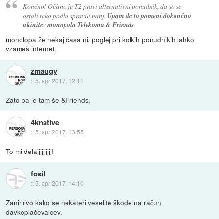
Končno! Očitno je T2 pravi alternativni ponudnik, da so se
ostali tako podlo spravili nanj.
Upam da to pomeni dokončno
ukinitev monopola Telekoma & Friends
.
monolopa že nekaj časa ni. poglej pri kolkih ponudnikih lahko
vzameš internet.
zmaugy
::
5. apr 2017, 12:11
Zato pa je tam še &Friends.
4knative
::
5. apr 2017, 13:55
To mi delajjjjjjjjjj!
fosil
::
5. apr 2017, 14:10
Zanimivo kako se nekateri veselite škode na račun
davkoplačevalcev.