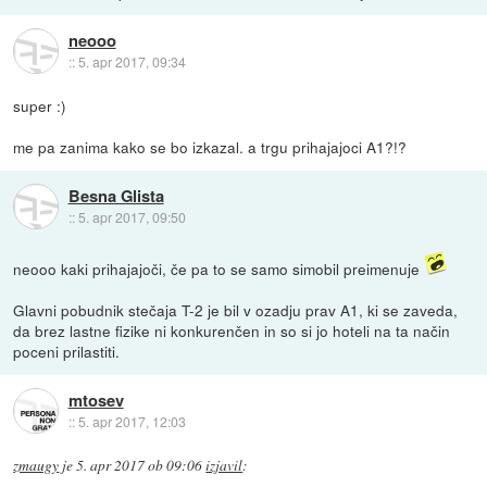
neooo
::
5. apr 2017, 09:34
super :)
me pa zanima kako se bo izkazal. a trgu prihajajoci A1?!?
Besna Glista
::
5. apr 2017, 09:50
neooo kaki prihajajoči, če pa to se samo simobil preimenuje
Glavni pobudnik stečaja T-2 je bil v ozadju prav A1, ki se zaveda,
da brez lastne fizike ni konkurenčen in so si jo hoteli na ta način
poceni prilastiti.
mtosev
::
5. apr 2017, 12:03
zmaugy
je
5. apr 2017 ob 09:06
izjavil
: