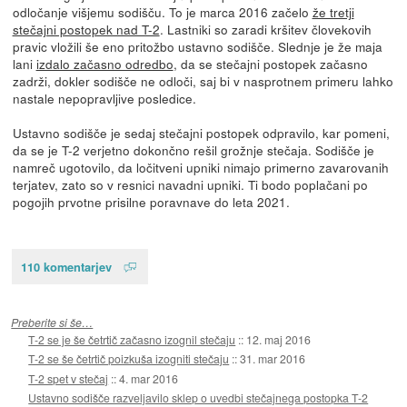
odločanje višjemu sodišču. To je marca 2016 začelo
že tretji
stečajni postopek nad T-2
. Lastniki so zaradi kršitev človekovih
pravic vložili še eno pritožbo ustavno sodišče. Slednje je že maja
lani
izdalo začasno odredbo
, da se stečajni postopek začasno
zadrži, dokler sodišče ne odloči, saj bi v nasprotnem primeru lahko
nastale nepopravljive posledice.
Ustavno sodišče je sedaj stečajni postopek odpravilo, kar pomeni,
da se je T-2 verjetno dokončno rešil grožnje stečaja. Sodišče je
namreč ugotovilo, da ločitveni upniki nimajo primerno zavarovanih
terjatev, zato so v resnici navadni upniki. Ti bodo poplačani po
pogojih prvotne prisilne poravnave do leta 2021.
110 komentarjev
Preberite si še…
T-2 se je še četrtič začasno izognil stečaju
::
12. maj 2016
T-2 se še četrtič poizkuša izogniti stečaju
::
31. mar 2016
T-2 spet v stečaj
::
4. mar 2016
Ustavno sodišče razveljavilo sklep o uvedbi stečajnega postopka T-2