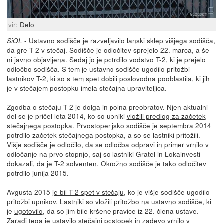
vir:
Delo
- Ustavno sodišče
je razveljavilo
lanski sklep višjega sodišča
,
SiOL
da gre T-2 v stečaj. Sodišče je odločitev sprejelo 22. marca, a še
ni javno objavljena. Sedaj jo je potrdilo vodstvo T-2, ki je prejelo
odločbo sodišča. S tem je ustavno sodišče ugodilo pritožbi
lastnikov T-2, ki so s tem spet dobili poslovodna pooblastila, ki jih
je v stečajem postopku imela stečajna upraviteljica.
Zgodba o stečaju T-2 je dolga in polna preobratov. Njen aktualni
del se je pričel leta 2014, ko so upniki
vložili predlog za začetek
stečajnega postopka
. Prvostopenjsko sodišče je septembra 2014
potrdilo začetek stečajnega postopka, a so se lastniki pritožili.
Višje sodišče
je odločilo
, da se odločba odpravi in primer vrnilo v
odločanje na prvo stopnjo, saj so lastniki Gratel in Lokainvesti
dokazali, da je T-2 solventen. Okrožno sodišče je tako odločitev
potrdilo junija 2015.
Avgusta 2015
je bil T-2 spet v stečaju
, ko je višje sodišče ugodilo
pritožbi upnikov. Lastniki so vložili pritožbo na ustavno sodišče, ki
je
ugotovilo
, da so jim bile kršene pravice iz 22. člena ustave.
Zaradi tega je ustavilo stečajni postopek in zadevo vrnilo v