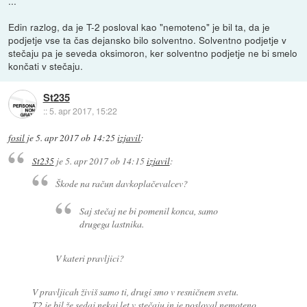
...
Edin razlog, da je T-2 posloval kao "nemoteno" je bil ta, da je
podjetje vse ta čas dejansko bilo solventno. Solventno podjetje v
stečaju pa je seveda oksimoron, ker solventno podjetje ne bi smelo
končati v stečaju.
St235
::
5. apr 2017, 15:22
fosil
je
5. apr 2017 ob 14:25
izjavil
:
St235
je
5. apr 2017 ob 14:15
izjavil
:
Škode na račun davkoplačevalcev?
Saj stečaj ne bi pomenil konca, samo
drugega lastnika.
V kateri pravljici?
V pravljicah živiš samo ti, drugi smo v resničnem svetu.
T2 je bil že sedaj nekaj let v stečaju in je posloval nemoteno.