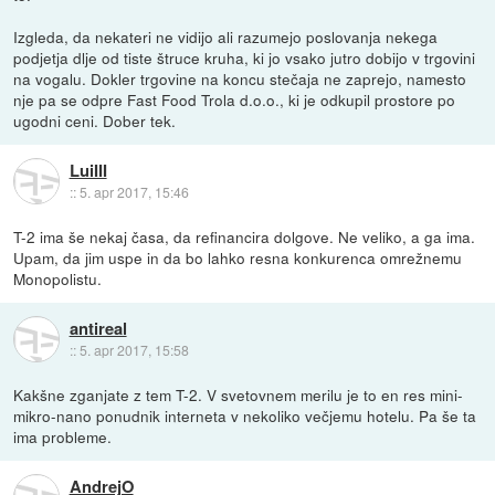
Izgleda, da nekateri ne vidijo ali razumejo poslovanja nekega
podjetja dlje od tiste štruce kruha, ki jo vsako jutro dobijo v trgovini
na vogalu. Dokler trgovine na koncu stečaja ne zaprejo, namesto
nje pa se odpre Fast Food Trola d.o.o., ki je odkupil prostore po
ugodni ceni. Dober tek.
LuiIII
::
5. apr 2017, 15:46
T-2 ima še nekaj časa, da refinancira dolgove. Ne veliko, a ga ima.
Upam, da jim uspe in da bo lahko resna konkurenca omrežnemu
Monopolistu.
antireal
::
5. apr 2017, 15:58
Kakšne zganjate z tem T-2. V svetovnem merilu je to en res mini-
mikro-nano ponudnik interneta v nekoliko večjemu hotelu. Pa še ta
ima probleme.
AndrejO