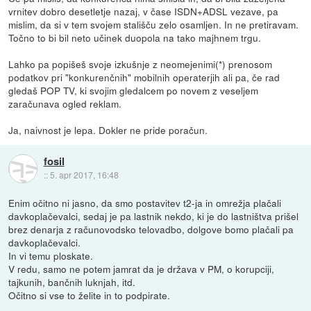
vrnitev dobro desetletje nazaj, v čase ISDN+ADSL vezave, pa
mislim, da si v tem svojem stališču zelo osamljen. In ne pretiravam.
Točno to bi bil neto učinek duopola na tako majhnem trgu.
Lahko pa popišeš svoje izkušnje z neomejenimi(*) prenosom
podatkov pri "konkurenčnih" mobilnih operaterjih ali pa, če rad
gledaš POP TV, ki svojim gledalcem po novem z veseljem
zaračunava ogled reklam.
Ja, naivnost je lepa. Dokler ne pride poračun.
fosil
::
5. apr 2017, 16:48
Enim očitno ni jasno, da smo postavitev t2-ja in omrežja plačali
davkoplačevalci, sedaj je pa lastnik nekdo, ki je do lastništva prišel
brez denarja z računovodsko telovadbo, dolgove bomo plačali pa
davkoplačevalci.
In vi temu ploskate.
V redu, samo ne potem jamrat da je država v PM, o korupciji,
tajkunih, bančnih luknjah, itd.
Očitno si vse to želite in to podpirate.