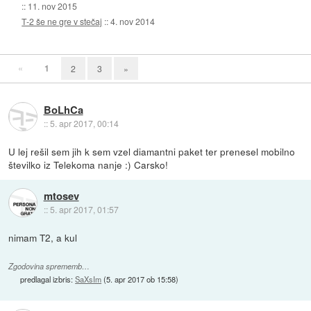
::
11. nov 2015
T-2 še ne gre v stečaj
::
4. nov 2014
«
1
2
3
»
BoLhCa
::
5. apr 2017, 00:14
U lej rešil sem jih k sem vzel diamantni paket ter prenesel mobilno
številko iz Telekoma nanje :) Carsko!
mtosev
::
5. apr 2017, 01:57
nimam T2, a kul
Zgodovina sprememb…
predlagal izbris:
SaXsIm
(
5. apr 2017 ob 15:58
)