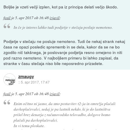
Boljše je vzeti večji izplen, kot pa iz principa delati večjo škodo.
fosil
je
5. apr 2017 ob 16:48
izjavil
:
In če je interes lahko tudi podjetje v stečaju posluje nemoteno.
Podjetje v stečaju ne posluje nemoteno. Tudi če nekaj strank nekaj
časa ne opazi posledic sprememb in se dela, kakor da se ne bo
zgodilo nič takšnega, je poslovanje podjetja resno omejeno in niti
pod razno nemoteno. V najboljšem primeru bi lahko zapisal, da
stranke v času stečaja niso bile neposredno prizadete.
zmaugy
::
5. apr 2017, 17:47
fosil
je
5. apr 2017 ob 16:48
izjavil
:
Enim očitno ni jasno, da smo postavitev t2-ja in omrežja plačali
davkoplačevalci, sedaj je pa lastnik nekdo, ki je do lastništva
prišel brez denarja z računovodsko telovadbo, dolgove bomo
plačali pa davkoplačevalci.
In vi temu ploskate.