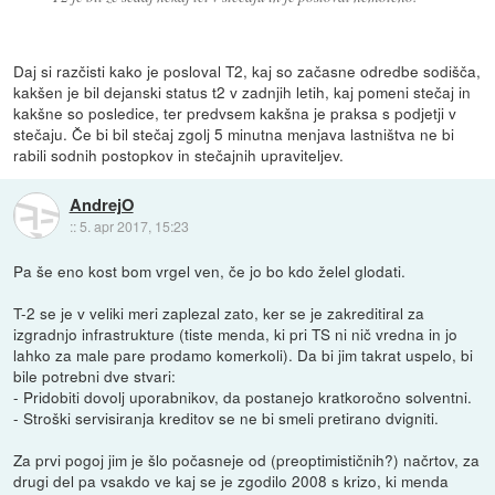
Daj si razčisti kako je posloval T2, kaj so začasne odredbe sodišča,
kakšen je bil dejanski status t2 v zadnjih letih, kaj pomeni stečaj in
kakšne so posledice, ter predvsem kakšna je praksa s podjetji v
stečaju. Če bi bil stečaj zgolj 5 minutna menjava lastništva ne bi
rabili sodnih postopkov in stečajnih upraviteljev.
AndrejO
::
5. apr 2017, 15:23
Pa še eno kost bom vrgel ven, če jo bo kdo želel glodati.
T-2 se je v veliki meri zaplezal zato, ker se je zakreditiral za
izgradnjo infrastrukture (tiste menda, ki pri TS ni nič vredna in jo
lahko za male pare prodamo komerkoli). Da bi jim takrat uspelo, bi
bile potrebni dve stvari:
- Pridobiti dovolj uporabnikov, da postanejo kratkoročno solventni.
- Stroški servisiranja kreditov se ne bi smeli pretirano dvigniti.
Za prvi pogoj jim je šlo počasneje od (preoptimističnih?) načrtov, za
drugi del pa vsakdo ve kaj se je zgodilo 2008 s krizo, ki menda