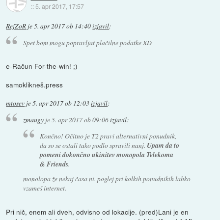
::
5. apr 2017, 17:57
RejZoR
je
5. apr 2017 ob 14:40
izjavil
:
Spet bom mogu popravljat plačilne podatke XD
e-Račun For-the-win! ;)
samoklikneš.press
mtosev
je
5. apr 2017 ob 12:03
izjavil
:
zmaugy
je
5. apr 2017 ob 09:06
izjavil
:
Končno! Očitno je T2 pravi alternativni ponudnik,
da so se ostali tako podlo spravili nanj.
Upam da to
pomeni dokončno ukinitev monopola Telekoma
& Friends
.
monolopa že nekaj časa ni. poglej pri kolkih ponudnikih lahko
vzameš internet.
Pri nič, enem ali dveh, odvisno od lokacije. (pred)Lani je en