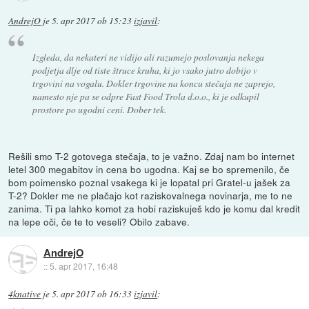
AndrejO
je
5. apr 2017 ob 15:23
izjavil
:
Izgleda, da nekateri ne vidijo ali razumejo poslovanja nekega
podjetja dlje od tiste štruce kruha, ki jo vsako jutro dobijo v
trgovini na vogalu. Dokler trgovine na koncu stečaja ne zaprejo,
namesto nje pa se odpre Fast Food Trola d.o.o., ki je odkupil
prostore po ugodni ceni. Dober tek.
Rešili smo T-2 gotovega stečaja, to je važno. Zdaj nam bo internet
letel 300 megabitov in cena bo ugodna. Kaj se bo spremenilo, če
bom poimensko poznal vsakega ki je lopatal pri Gratel-u jašek za
T-2? Dokler me ne plačajo kot raziskovalnega novinarja, me to ne
zanima. Ti pa lahko komot za hobi raziskuješ kdo je komu dal kredit
na lepe oči, če te to veseli? Obilo zabave.
AndrejO
::
5. apr 2017, 16:48
4knative
je
5. apr 2017 ob 16:33
izjavil
: