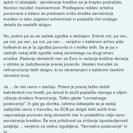
sploh ni obstajala - servisiranje kreditov se je krepko podražalo.
Končen rezultat: insolventnost. Predlagana rešitev: prisilna
poravnava s katero se predvsem zniža stroške servisiranja
kreditov in tako zagotovi solventnost in poplačilo čim večjega
deleža že nastalih dolgov.
No, potem pa so se začele zgodbe s stečajem. Enkrat not, pa ven,
pa not, pa ven, pa not, pa ven ... verjetno v kakšnem arhivu piše
kolikokrat se je ta zgodba ponovila in v koliko letih. Se je pa v
zadnjih nekaj letih zgodilo nekaj zanimivega na drugi strani
enačbe. Padanje obrestnih mer za Evro in večanje količine denarja
v obtoku je zadolževanje precej pocenilo. Idealen trenutek za
refinanciranje tistih dolgov, ki so obremenjeni s kakšnimi visokimi
obrestmi torej.
Ja ... če nisi ravno v stečaju. Potem je precej težko dobiti
kakršenkoli nov kredit, pa četudi bi služil poplačilu starega s ciljem
nižanja stroškov financiranja. Toliko glede "normalnega
poslovanja". In glej ga zlomka, celotna odisejada se je sedaj
zaključila ravno v trenutku, ko ECB po dolgih letih suhih krav
napoveduje ponoven dvig obrestnih mer in posledično višjo ceno
servisiranja kreditov. Še ena priložnost za znižanje izpostavljenosti
podjetja ... verjetno za vedno izgubljena. "Normalno poslovanje" in
to.