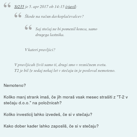
St235
je
5. apr 2017 ob 14:15
izjavil
:
Škode na račun davkoplačevalcev?
Saj stečaj ne bi pomenil konca, samo
drugega lastnika.
V kateri pravljici?
V pravljicah živiš samo ti, drugi smo v resničnem svetu.
T2 je bil že sedaj nekaj let v stečaju in je posloval nemoteno.
Nemoteno?
Koliko manj strank imaš, če jih moraš vsak mesec strašiti z "T-2 v
stečaju d.o.o." na položnicah?
Koliko investicij lahko izvedeš, če si v stečaju?
Kako dober kader lahko zaposliš, če si v stečaju?