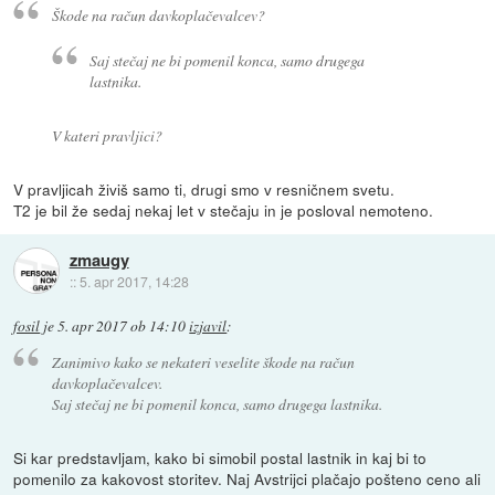
Škode na račun davkoplačevalcev?
Saj stečaj ne bi pomenil konca, samo drugega
lastnika.
V kateri pravljici?
V pravljicah živiš samo ti, drugi smo v resničnem svetu.
T2 je bil že sedaj nekaj let v stečaju in je posloval nemoteno.
zmaugy
::
5. apr 2017, 14:28
fosil
je
5. apr 2017 ob 14:10
izjavil
:
Zanimivo kako se nekateri veselite škode na račun
davkoplačevalcev.
Saj stečaj ne bi pomenil konca, samo drugega lastnika.
Si kar predstavljam, kako bi simobil postal lastnik in kaj bi to
pomenilo za kakovost storitev. Naj Avstrijci plačajo pošteno ceno ali