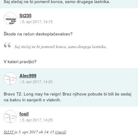
Saj stečaj ne bi pomenil konca, samo drugega lastnika.
St235
::
5. apr 2017, 14:15
Škode na račun davkoplačevalcev?
Saj stečaj ne bi pomenil konca, samo drugega lastnika.
V kateri pravljici?
Alec999
::
5. apr 2017, 14:20
Bravo T2. Long may he reign! Brez njihove pobude bi bili še sedaj
na bakru in sanjarili o vlaknih.
fosil
::
5. apr 2017, 14:25
St235
je
5. apr 2017 ob 14:15
izjavil
: