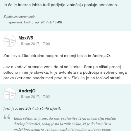
In če je interes lahko tudi podjetje v stečaju posluje nemoteno.
Zgodovina sprememb…
spremenil:
fosil
(
5. apr 2017 ob 16:49
)
MxxW5
::
5. apr 2017, 17:00
Zanimivo. Diametralno nasprotni mnenji fosila in AndrejaO.
Jaz o zadevi premalo vem, da bi se izrekel. Sem pa slišal precej
odločno mnenje človeka, ki je avtoriteta na področju insolvenčnega
prava (verjetno spada med prve tri v Slo). In je na fosilovi strani.
AndrejO
::
5. apr 2017, 17:02
fosil
je
5. apr 2017 ob 16:48
izjavil
:
Enim očitno ni jasno, da smo postavitev t2-ja in omrežja plačali
davkoplačevalci, sedaj je pa lastnik nekdo, ki je do lastništva
prišel brez denarja z računovodsko telovadbo, dolgove bomo