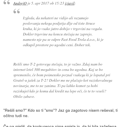
AndrejO
je
5. apr 2017 ob 15:23
izjavil
:
Izgleda, da nekateri ne vidijo ali razumejo
poslovanja nekega podjetja dlje od tiste štruce
kruha, ki jo vsako jutro dobijo v trgovini na vogalu.
Dokler trgovine na koncu stečaja ne zaprejo,
namesto nje pa se odpre Fast Food Trola d.o.o., ki je
odkupil prostore po ugodni ceni. Dober tek.
Rešili smo T-2 gotovega stečaja, to je važno. Zdaj nam bo
internet letel 300 megabitov in cena bo ugodna. Kaj se bo
spremenilo, če bom poimensko poznal vsakega ki je lopatal pri
Gratel-u jašek za T-2? Dokler me ne plačajo kot raziskovalnega
novinarja, me to ne zanima. Ti pa lahko komot za hobi
raziskuješ kdo je komu dal kredit na lepe oči, če te to veseli?
Obilo zabave.
"Rešili smo?" Kdo so ti "smo"? Jaz ga zagotovo nisem reševal, ti
očitno tudi ne.
Če pa misliš, da konkurenca nima smisla in, da bi bila zaželjena