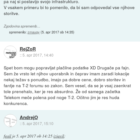
pa naj si postavijo svojo infrastrukturo.
V vsakem primeru bi to pomenilo, da bi sam odpovedal vse njihove
storitve.
Zgodovina sprememb…
spremenilo:
zmaugy
(
5. apr 2017 ob 14:35
)
RejZoR
::
5. apr 2017, 14:40
Spet bom mogu popravljat plačilne podatke XD Drugače pa fajn.
Sem že vrsto let njihov uporabnik in čeprav imam zaradi lokacije
nekaj težav s ponudbo, imajo pa dobre cene, dobro storitev in
fantje na T-2 forumu so zakon. Sem vesel, da se je vsaj zaenkrat
tole prenehalo, ker je res absurdno. Že od samega začetka
Telekom meče polena pod noge T-2. Očitno jim je res huda
konkurenca.
AndrejO
::
5. apr 2017, 15:10
fosil
je
5. apr 2017 ob 14:25
izjavil
: