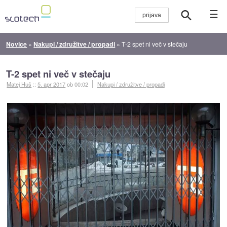
☰
Novice
»
Nakupi / združitve / propadi
»
T-2 spet ni več v stečaju
T-2 spet ni več v stečaju
Matej Huš
::
5. apr 2017
ob 00:02
Nakupi / združitve / propadi