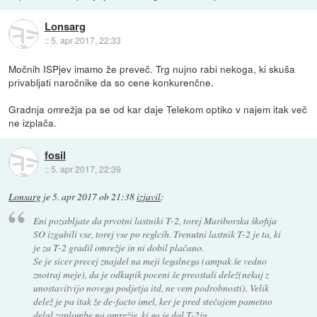
Lonsarg
::
5. apr 2017, 22:33
Močnih ISPjev imamo že preveč. Trg nujno rabi nekoga, ki skuša
privabljati naročnike da so cene konkurenčne.
Gradnja omrežja pa se od kar daje Telekom optiko v najem itak več
ne izplača.
fosil
::
5. apr 2017, 22:39
Lonsarg
je
5. apr 2017 ob 21:38
izjavil
:
Eni pozabljate da prvotni lastniki T-2, torej Mariborska škofija
SO izgubili vse, torej vse po reglcih. Trenutni lastnik T-2 je ta, ki
je za T-2 gradil omrežje in ni dobil plačano.
Se je sicer precej znajdel na meji legalnega (ampak še vedno
znotraj meje), da je odkupik poceni še preostali delež(nekaj z
unostavitvijo novega podjetja itd, ne vem podrobnosti). Velik
delež je pa itak že de-facto imel, ker je pred stečajem pametno
delal zaplombe na omrežje, ki ga je dal T-2ju.