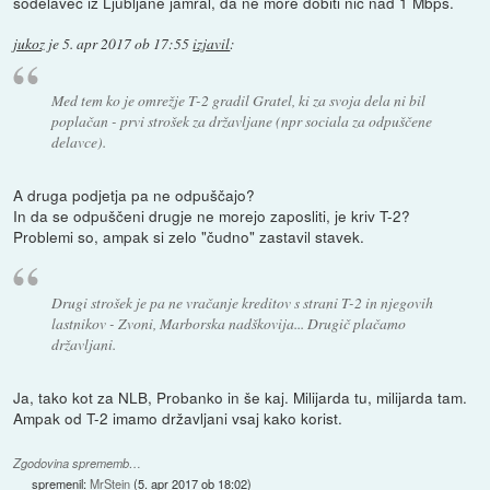
sodelavec iz Ljubljane jamral, da ne more dobiti nič nad 1 Mbps.
jukoz
je
5. apr 2017 ob 17:55
izjavil
:
Med tem ko je omrežje T-2 gradil Gratel, ki za svoja dela ni bil
poplačan - prvi strošek za državljane (npr sociala za odpuščene
delavce).
A druga podjetja pa ne odpuščajo?
In da se odpuščeni drugje ne morejo zaposliti, je kriv T-2?
Problemi so, ampak si zelo "čudno" zastavil stavek.
Drugi strošek je pa ne vračanje kreditov s strani T-2 in njegovih
lastnikov - Zvoni, Marborska nadškovija... Drugič plačamo
državljani.
Ja, tako kot za NLB, Probanko in še kaj. Milijarda tu, milijarda tam.
Ampak od T-2 imamo državljani vsaj kako korist.
Zgodovina sprememb…
spremenil:
MrStein
(
5. apr 2017 ob 18:02
)