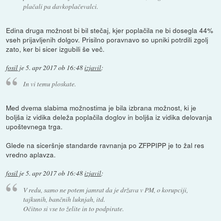
plačali pa davkoplačevalci.
Edina druga možnost bi bil stečaj, kjer poplačila ne bi dosegla 44%
vseh prijavljenih dolgov. Prisilno poravnavo so upniki potrdili zgolj
zato, ker bi sicer izgubili še več.
fosil
je
5. apr 2017 ob 16:48
izjavil
:
In vi temu ploskate.
Med dvema slabima možnostima je bila izbrana možnost, ki je
boljša iz vidika deleža poplačila doglov in boljša iz vidika delovanja
upoštevnega trga.
Glede na siceršnje standarde ravnanja po ZFPPIPP je to žal res
vredno aplavza.
fosil
je
5. apr 2017 ob 16:48
izjavil
:
V redu, samo ne potem jamrat da je država v PM, o korupciji,
tajkunih, bančnih luknjah, itd.
Očitno si vse to želite in to podpirate.