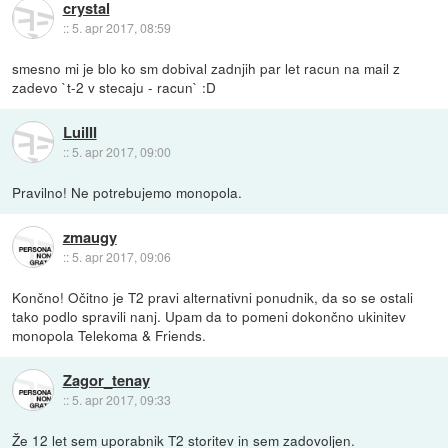
crystal
::
5. apr 2017, 08:59
smesno mi je blo ko sm dobival zadnjih par let racun na mail z
zadevo `t-2 v stecaju - racun` :D
LuiIII
::
5. apr 2017, 09:00
Pravilno! Ne potrebujemo monopola.
zmaugy
::
5. apr 2017, 09:06
Končno! Očitno je T2 pravi alternativni ponudnik, da so se ostali
tako podlo spravili nanj. Upam da to pomeni dokončno ukinitev
monopola Telekoma & Friends.
Zagor_tenay
::
5. apr 2017, 09:33
Že 12 let sem uporabnik T2 storitev in sem zadovoljen.