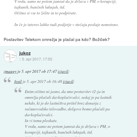
V redu, samo ne potem jamrat da je država v PM, o korupciji,
tajkunih, bančnih luknjah, itd.
Očitno si vse to želite in to podpirate.
In če je interes lahko tudi podjetje v stečaju posluje nemoteno.
Postavitev Telekom omrežja je plačal pa kdo? Božiček?
jukoz
::
5. apr 2017, 17:55
zmaugy
je
5. apr 2017 ob 17:47
izjavil
:
fosil
je
5. apr 2017 ob 16:48
izjavil
:
Enim očitno ni jasno, da smo postavitev t2-ja in
omrežja plačali davkoplačevalci, sedaj je pa lastnik
nekdo, ki je do lastništva prišel brez denarja z
računovodsko telovadbo, dolgove bomo plačali pa
davkoplačevalci.
In vi temu ploskate.
V redu, samo ne potem jamrat da je država v PM, o
korupciji, tajkunih, bančnih luknjah, itd.