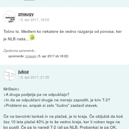
zmaugy
::
5. apr 2017, 18:02
Točno to. Medtem ko nekatere še vedno razganja od ponosa, ker
je NLB naša...
Zgodovina sprememb…
spremenilo:
zmaugy
(
5. apr 2017 ob 18:02
)
jukoz
::
5. apr 2017, 21:35
MrStein>
>A druga podjetja pa ne odpuščajo?
>In da se odpuščeni drugje ne morejo zaposliti, je kriv T-2?
>Problemi so, ampak si zelo "čudno" zastavil stavek.
Če na bencinki tankaš in ne plačaš, je to kraja. Če obljubiš da boš
čez 10 leta plačal 40% je to še vedno kraja, ker ti noben tega ne
bo pustil. Če pa to naredi T-2 (ali pa NLB, Probanka) je pa OK.