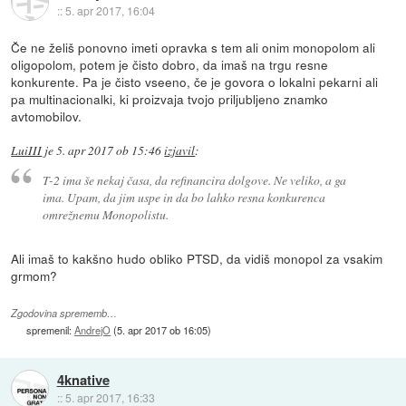
::
5. apr 2017, 16:04
Če ne želiš ponovno imeti opravka s tem ali onim monopolom ali
oligopolom, potem je čisto dobro, da imaš na trgu resne
konkurente. Pa je čisto vseeno, če je govora o lokalni pekarni ali
pa multinacionalki, ki proizvaja tvojo priljubljeno znamko
avtomobilov.
LuiIII
je
5. apr 2017 ob 15:46
izjavil
:
T-2 ima še nekaj časa, da refinancira dolgove. Ne veliko, a ga
ima. Upam, da jim uspe in da bo lahko resna konkurenca
omrežnemu Monopolistu.
Ali imaš to kakšno hudo obliko PTSD, da vidiš monopol za vsakim
grmom?
Zgodovina sprememb…
spremenil:
AndrejO
(
5. apr 2017 ob 16:05
)
4knative
::
5. apr 2017, 16:33