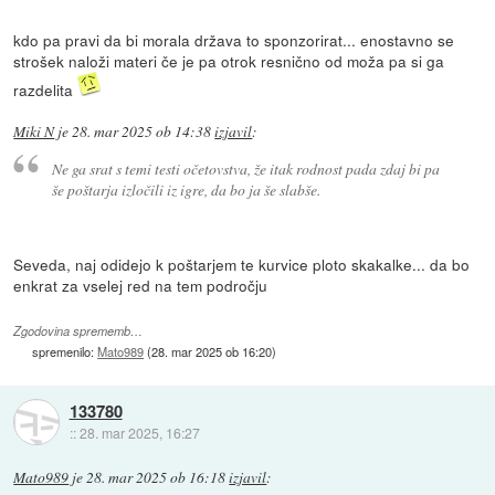
kdo pa pravi da bi morala država to sponzorirat... enostavno se
strošek naloži materi če je pa otrok resnično od moža pa si ga
razdelita
Miki N
je
28. mar 2025 ob 14:38
izjavil
:
Ne ga srat s temi testi očetovstva, že itak rodnost pada zdaj bi pa
še poštarja izločili iz igre, da bo ja še slabše.
Seveda, naj odidejo k poštarjem te kurvice ploto skakalke... da bo
enkrat za vselej red na tem področju
Zgodovina sprememb…
spremenilo:
Mato989
(
28. mar 2025 ob 16:20
)
133780
::
28. mar 2025, 16:27
Mato989
je
28. mar 2025 ob 16:18
izjavil
: