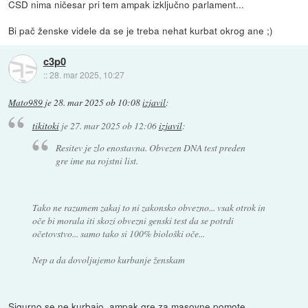
CSD nima ničesar pri tem ampak izključno parlament...
Bi pač ženske videle da se je treba nehat kurbat okrog ane ;)
c3p0
::
28. mar 2025, 10:27
Mato989
je
28. mar 2025 ob 10:08
izjavil
:
tikitoki
je
27. mar 2025 ob 12:06
izjavil
:
Resitev je zlo enostavna. Obvezen DNA test preden
gre ime na rojstni list.
Tako ne razumem zakaj to ni zakonsko obvezno... vsak otrok in
oče bi morala iti skozi obvezni genski test da se potrdi
očetovstvo... samo tako si 100% biološki oče...
Nep a da dovoljujemo kurbanje ženskam
Sigurno se ne kurbajo, ampak gre za masovne pomote,