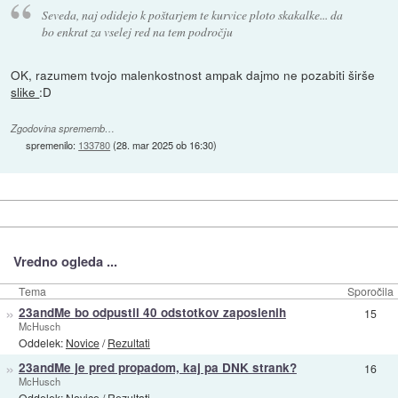
Seveda, naj odidejo k poštarjem te kurvice ploto skakalke... da
bo enkrat za vselej red na tem področju
OK, razumem tvojo malenkostnost ampak dajmo ne pozabiti širše
slike
:D
Zgodovina sprememb…
spremenilo:
133780
(
28. mar 2025 ob 16:30
)
Vredno ogleda ...
Tema
Sporočila
»
23andMe bo odpustil 40 odstotkov zaposlenih
15
McHusch
Oddelek:
Novice
/
Rezultati
»
23andMe je pred propadom, kaj pa DNK strank?
16
McHusch
Oddelek:
Novice
/
Rezultati