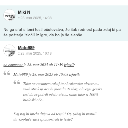
Miki N
::
28. mar 2025, 14:38
Ne ga srat s temi testi očetovstva, že itak rodnost pada zdaj bi pa
še poštarja izločili iz igre, da bo ja še slabše.
Mato989
::
28. mar 2025, 16:18
no comment
je
28. mar 2025 ob 11:59
izjavil
:
Mato989
je
28. mar 2025 ob 10:08
izjavil
:
Tako ne razumem zakaj to ni zakonsko obvezno...
vsak otrok in oče bi morala iti skozi obvezni genski
test da se potrdi očetovstvo... samo tako si 100%
biološki oče...
Kaj naj bi imela država od tega?! Oz. zakaj bi morali
davkoplačevalci sponzorirati te teste?