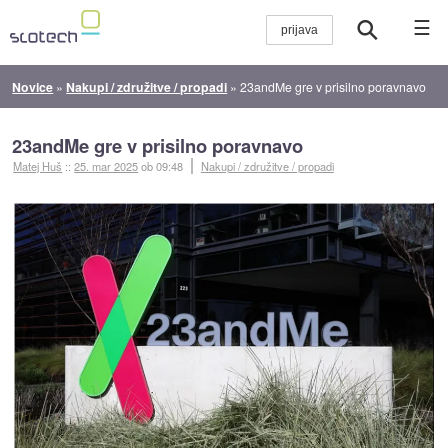
☰
Novice
»
Nakupi / združitve / propadi
»
23andMe gre v prisilno poravnavo
23andMe gre v prisilno poravnavo
Matej Huš
::
25. mar 2025
ob 09:48
Nakupi / združitve / propadi