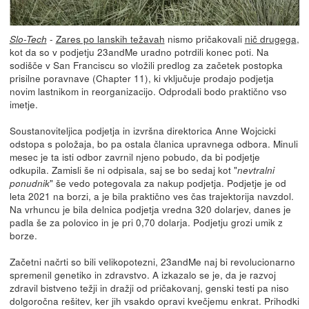
-
Zares po lanskih težavah
nismo pričakovali
nič drugega
,
Slo-Tech
kot da so v podjetju 23andMe uradno potrdili konec poti. Na
sodišče v San Franciscu so vložili predlog za začetek postopka
prisilne poravnave (Chapter 11), ki vključuje prodajo podjetja
novim lastnikom in reorganizacijo. Odprodali bodo praktično vso
imetje.
Soustanoviteljica podjetja in izvršna direktorica Anne Wojcicki
odstopa s položaja, bo pa ostala članica upravnega odbora. Minuli
mesec je ta isti odbor zavrnil njeno pobudo, da bi podjetje
odkupila. Zamisli še ni odpisala, saj se bo sedaj kot "
nevtralni
" še vedo potegovala za nakup podjetja. Podjetje je od
ponudnik
leta 2021 na borzi, a je bila praktično ves čas trajektorija navzdol.
Na vrhuncu je bila delnica podjetja vredna 320 dolarjev, danes je
padla še za polovico in je pri 0,70 dolarja. Podjetju grozi umik z
borze.
Začetni načrti so bili velikopotezni, 23andMe naj bi revolucionarno
spremenil genetiko in zdravstvo. A izkazalo se je, da je razvoj
zdravil bistveno težji in dražji od pričakovanj, genski testi pa niso
dolgoročna rešitev, ker jih vsakdo opravi kvečjemu enkrat. Prihodki