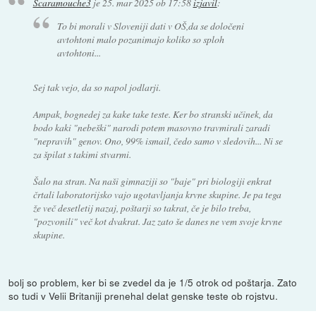
Scaramouche3
je
25. mar 2025 ob 17:58
izjavil
:
To bi morali v Sloveniji dati v OŠ,da se določeni
avtohtoni malo pozanimajo koliko so sploh
avtohtoni...
Sej tak vejo, da so napol jodlarji.
Ampak, bognedej za kake take teste. Ker bo stranski učinek, da
bodo kaki "nebeški" narodi potem masovno travmirali zaradi
"nepravih" genov. Ono, 99% ismail, čedo samo v sledovih... Ni se
za špilat s takimi stvarmi.
Šalo na stran. Na naši gimnaziji so "baje" pri biologiji enkrat
črtali laboratorijsko vajo ugotavljanja krvne skupine. Je pa tega
že več desetletij nazaj, poštarji so takrat, če je bilo treba,
"pozvonili" več kot dvakrat. Jaz zato še danes ne vem svoje krvne
skupine.
bolj so problem, ker bi se zvedel da je 1/5 otrok od poštarja. Zato
so tudi v Velii Britaniji prenehal delat genske teste ob rojstvu.