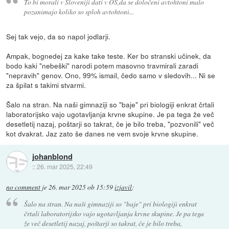
To bi morali v Sloveniji dati v OŠ,da se določeni avtohtoni malo
pozanimajo koliko so sploh avtohtoni...
Sej tak vejo, da so napol jodlarji.
Ampak, bognedej za kake take teste. Ker bo stranski učinek, da
bodo kaki "nebeški" narodi potem masovno travmirali zaradi
"nepravih" genov. Ono, 99% ismail, čedo samo v sledovih... Ni se
za špilat s takimi stvarmi.
Šalo na stran. Na naši gimnaziji so "baje" pri biologiji enkrat črtali
laboratorijsko vajo ugotavljanja krvne skupine. Je pa tega že več
desetletij nazaj, poštarji so takrat, če je bilo treba, "pozvonili" več
kot dvakrat. Jaz zato še danes ne vem svoje krvne skupine.
johanblond
::
26. mar 2025, 22:49
no comment
je
26. mar 2025 ob 15:59
izjavil
:
Šalo na stran. Na naši gimnaziji so "baje" pri biologiji enkrat
črtali laboratorijsko vajo ugotavljanja krvne skupine. Je pa tega
že več desetletij nazaj, poštarji so takrat, če je bilo treba,