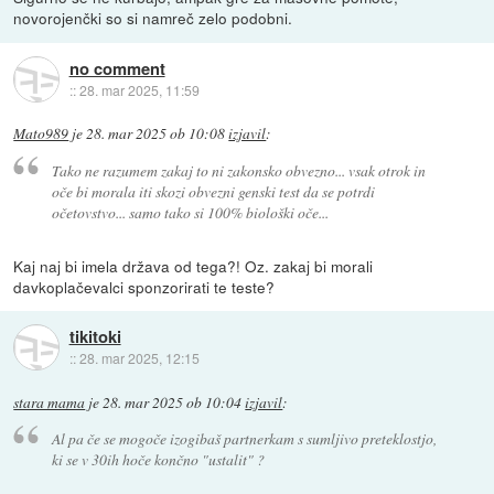
novorojenčki so si namreč zelo podobni.
no comment
::
28. mar 2025, 11:59
Mato989
je
28. mar 2025 ob 10:08
izjavil
:
Tako ne razumem zakaj to ni zakonsko obvezno... vsak otrok in
oče bi morala iti skozi obvezni genski test da se potrdi
očetovstvo... samo tako si 100% biološki oče...
Kaj naj bi imela država od tega?! Oz. zakaj bi morali
davkoplačevalci sponzorirati te teste?
tikitoki
::
28. mar 2025, 12:15
stara mama
je
28. mar 2025 ob 10:04
izjavil
:
Al pa če se mogoče izogibaš partnerkam s sumljivo preteklostjo,
ki se v 30ih hoče končno "ustalit" ?