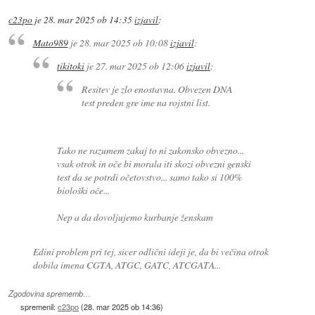
c23po
je
28. mar 2025 ob 14:35
izjavil
:
Mato989
je
28. mar 2025 ob 10:08
izjavil
:
tikitoki
je
27. mar 2025 ob 12:06
izjavil
:
Resitev je zlo enostavna. Obvezen DNA
test preden gre ime na rojstni list.
Tako ne razumem zakaj to ni zakonsko obvezno...
vsak otrok in oče bi morala iti skozi obvezni genski
test da se potrdi očetovstvo... samo tako si 100%
biološki oče...
Nep a da dovoljujemo kurbanje ženskam
Edini problem pri tej, sicer odlični ideji je, da bi večina otrok
dobila imena CGTA, ATGC, GATC, ATCGATA...
Zgodovina sprememb…
spremenil:
c23po
(
28. mar 2025 ob 14:36
)