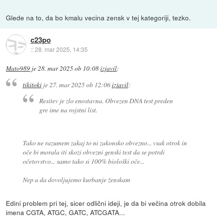
Glede na to, da bo kmalu vecina zensk v tej kategoriji, tezko.
c23po
::
28. mar 2025, 14:35
Mato989
je
28. mar 2025 ob 10:08
izjavil
:
tikitoki
je
27. mar 2025 ob 12:06
izjavil
:
Resitev je zlo enostavna. Obvezen DNA test preden
gre ime na rojstni list.
Tako ne razumem zakaj to ni zakonsko obvezno... vsak otrok in
oče bi morala iti skozi obvezni genski test da se potrdi
očetovstvo... samo tako si 100% biološki oče...
Nep a da dovoljujemo kurbanje ženskam
Edini problem pri tej, sicer odlični ideji, je da bi večina otrok dobila
imena CGTA, ATGC, GATC, ATCGATA...