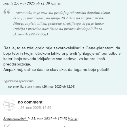
srus
je
25. mar 2025 ob 12:39
izjavil
:
- ravno tako se je ustavila prodaja prehranskih dopolnil tistim,
ki so jim naračunali, da imajo 28.2 % višjo možnost srčno-
žilnega zapleta ali kaj podobno strašljivega, ki pa jo lahko
izničijo z mesečno naročnino na prehranska dopolnila za
skromnih 199.99 USD
Res je, to se zdaj grejo raje zavarovalničarji z Gene-planetom, da
bojo tebi in tvojim otrokom lahko pripravili "prilagojeno" ponudbo v
kateri bojo seveda izključene vse zadeve, za katere imaš
preddispozicije.
Ampak hej, dali so častno skavtsko, da tega ne bojo počeli!
Zgodovina sprememb…
spremenilo:
stara mama
(
26. mar 2025 ob 12:01
)
no comment
::
26. mar 2025, 15:59
Scaramouche3
je
25. mar 2025 ob 17:58
izjavil
: