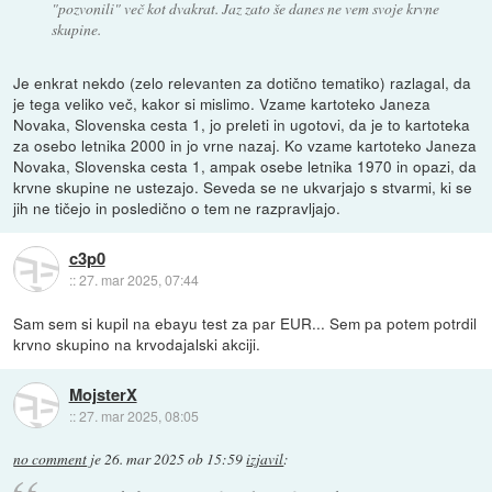
"pozvonili" več kot dvakrat. Jaz zato še danes ne vem svoje krvne
skupine.
Je enkrat nekdo (zelo relevanten za dotično tematiko) razlagal, da
je tega veliko več, kakor si mislimo. Vzame kartoteko Janeza
Novaka, Slovenska cesta 1, jo preleti in ugotovi, da je to kartoteka
za osebo letnika 2000 in jo vrne nazaj. Ko vzame kartoteko Janeza
Novaka, Slovenska cesta 1, ampak osebe letnika 1970 in opazi, da
krvne skupine ne ustezajo. Seveda se ne ukvarjajo s stvarmi, ki se
jih ne tičejo in posledično o tem ne razpravljajo.
c3p0
::
27. mar 2025, 07:44
Sam sem si kupil na ebayu test za par EUR... Sem pa potem potrdil
krvno skupino na krvodajalski akciji.
MojsterX
::
27. mar 2025, 08:05
no comment
je
26. mar 2025 ob 15:59
izjavil
: