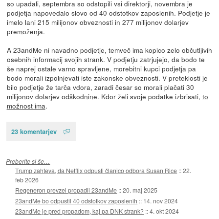
so upadali, septembra so odstopili vsi direktorji, novembra je
podjetja napovedalo slovo od 40 odstotkov zaposlenih. Podjetje je
imelo lani 215 milijonov obveznosti in 277 milijonov dolarjev
premoženja.
A 23andMe ni navadno podjetje, temveč ima kopico zelo občutljivih
osebnih informacij svojih strank. V podjetju zatrjujejo, da bodo te
še naprej ostale varno spravljene, morebitni kupci podjetja pa
bodo morali izpolnjevati iste zakonske obveznosti. V preteklosti je
bilo podjetje že tarča vdora, zaradi česar so morali plačati 30
milijonov dolarjev odškodnine. Kdor želi svoje podatke izbrisati,
to
možnost ima
.
23 komentarjev
Preberite si še…
Trump zahteva, da Netflix odpusti članico odbora Susan Rice
::
22.
feb 2026
Regeneron prevzel propadli 23andMe
::
20. maj 2025
23andMe bo odpustil 40 odstotkov zaposlenih
::
14. nov 2024
23andMe je pred propadom, kaj pa DNK strank?
::
4. okt 2024