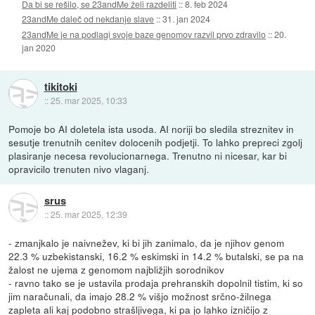
Da bi se rešilo, se 23andMe želi razdeliti
::
8. feb 2024
23andMe daleč od nekdanje slave
::
31. jan 2024
23andMe je na podlagi svoje baze genomov razvil prvo zdravilo
::
20.
jan 2020
tikitoki
::
25. mar 2025, 10:33
Pomoje bo AI doletela ista usoda. AI noriji bo sledila streznitev in
sesutje trenutnih cenitev dolocenih podjetji. To lahko prepreci zgolj
plasiranje necesa revolucionarnega. Trenutno ni nicesar, kar bi
opravicilo trenuten nivo vlaganj.
srus
::
25. mar 2025, 12:39
- zmanjkalo je naivnežev, ki bi jih zanimalo, da je njihov genom
22.3 % uzbekistanski, 16.2 % eskimski in 14.2 % butalski, se pa na
žalost ne ujema z genomom najbližjih sorodnikov
- ravno tako se je ustavila prodaja prehranskih dopolnil tistim, ki so
jim naračunali, da imajo 28.2 % višjo možnost srčno-žilnega
zapleta ali kaj podobno strašljivega, ki pa jo lahko izničijo z