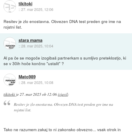
tikitoki
::
27. mar 2025, 12:06
Resitev je zlo enostavna. Obvezen DNA test preden gre ime na
rojstni list.
stara mama
::
28. mar 2025, 10:04
Al pa če se mogoče izogibaš partnerkam s sumljivo preteklostjo, ki
se v 30ih hoče končno "ustalit" ?
Mato989
::
28. mar 2025, 10:08
tikitoki
je
27. mar 2025 ob 12:06
izjavil
:
Resitev je zlo enostavna. Obvezen DNA test preden gre ime na
rojstni list.
Tako ne razumem zakaj to ni zakonsko obvezno... vsak otrok in