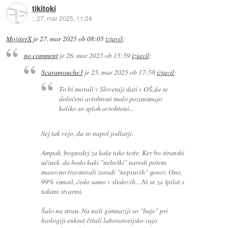
tikitoki
::
27. mar 2025, 11:24
MojsterX
je
27. mar 2025 ob 08:05
izjavil
:
no comment
je
26. mar 2025 ob 15:59
izjavil
:
Scaramouche3
je
25. mar 2025 ob 17:58
izjavil
:
To bi morali v Sloveniji dati v OŠ,da se
določeni avtohtoni malo pozanimajo
koliko so sploh avtohtoni...
Sej tak vejo, da so napol jodlarji.
Ampak, bognedej za kake take teste. Ker bo stranski
učinek, da bodo kaki "nebeški" narodi potem
masovno travmirali zaradi "nepravih" genov. Ono,
99% ismail, čedo samo v sledovih... Ni se za špilat s
takimi stvarmi.
Šalo na stran. Na naši gimnaziji so "baje" pri
biologiji enkrat črtali laboratorijsko vajo