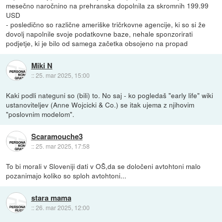
mesečno naročnino na prehranska dopolnila za skromnih 199.99
USD
- posledično so različne ameriške tričrkovne agencije, ki so si že
dovolj napolnile svoje podatkovne baze, nehale sponzorirati
podjetje, ki je bilo od samega začetka obsojeno na propad
Miki N
::
25. mar 2025, 15:00
Kaki podli nateguni so (bili) to. No saj - ko pogledaš "early life" wiki
ustanoviteljev (Anne Wojcicki & Co.) se itak ujema z njihovim
"poslovnim modelom".
Scaramouche3
::
25. mar 2025, 17:58
To bi morali v Sloveniji dati v OŠ,da se določeni avtohtoni malo
pozanimajo koliko so sploh avtohtoni...
stara mama
::
26. mar 2025, 12:00