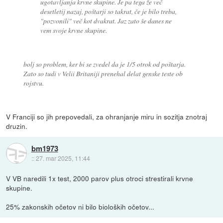
ugotavljanja krvne skupine. Je pa tega že več
desetletij nazaj, poštarji so takrat, če je bilo treba,
"pozvonili" več kot dvakrat. Jaz zato še danes ne
vem svoje krvne skupine.
bolj so problem, ker bi se zvedel da je 1/5 otrok od poštarja.
Zato so tudi v Velii Britaniji prenehal delat genske teste ob
rojstvu.
V Franciji so jih prepovedali, za ohranjanje miru in sozitja znotraj
druzin.
bm1973
::
27. mar 2025, 11:44
V VB naredili 1x test, 2000 parov plus otroci strestirali krvne
skupine.
25% zakonskih očetov ni bilo bioloških očetov...