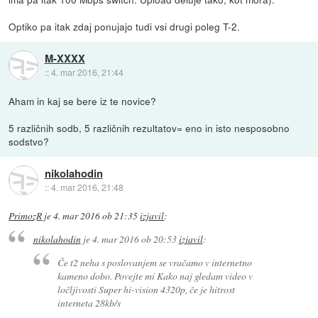
Optiko pa itak zdaj ponujajo tudi vsi drugi poleg T-2.
M-XXXX
::
4. mar 2016, 21:44
Aham in kaj se bere iz te novice?
5 različnih sodb, 5 različnih rezultatov= eno in isto nesposobno
sodstvo?
nikolahodin
::
4. mar 2016, 21:48
PrimozR
je
4. mar 2016 ob 21:35
izjavil
:
nikolahodin
je
4. mar 2016 ob 20:53
izjavil
:
Če t2 neha s poslovanjem se vračamo v internetno
kameno dobo. Povejte mi Kako naj gledam video v
ločljivosti Super hi-vision 4320p, če je hitrost
interneta 28kb/s