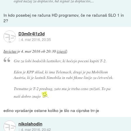
ogled nazaj za doplacilo, hd signal za doplacilo,...
In kdo posebej ne računa HD programov, če ne računaš SLO 1 in
2?
D3m0r4l1z3d
::
4. mar 2016, 20:35
Invictus
je
4. mar 2016 ob 20:30
izjavil
:
Gre za lobi bodočih lastnikov, ki hočejo poceni kupiti T-2.
Eden je KPP sklad, ki ima Telemach, drugi je pa Mobilkom
Austria, ki je lastnik Simobila in rabi fiksne linije za četverček.
Trenutno je T-2 predrag, zato mu je treba ceno znižati. To pa
naši dobro znajo
.
edino vprašanje ostane koliko je šlo na ciprske trr-je
nikolahodin
::
4. mar 2016, 20:42