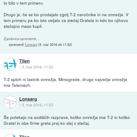
to bilo v tem primeru.
Drugo je, če se bo prodajalo zgolj T-2 naročnike in ne omrežje. V
tem primeru pa bo isto veljalo za stečaj Gratela in kdo bo njihovo
stečajno maso kupil.
Zgodovina sprememb…
spremenil:
Lonsarg
(
5. mar 2016 ob 11:52
)
Tilen
::
5. mar 2016, 11:52
T-2 sploh ni lastnik omrežja. Mimogrede, drugo največje omrežje
ima Telemach.
Lonsarg
::
5. mar 2016, 11:53
Še potekajo na sodiščih razprave, koliko omrežja ima T-2 in koliko
Gratel in obe firme greta prej ko slej v stečaj.
Tilen