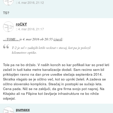
::
4. mar 2016, 21:12
TS?
roCkY
::
4. mar 2016, 21:17
...:TOMI:...
je
4. mar 2016 ob 20:55
izjavil
:
T-2 je sel v zadnjih letih veckrat v stecaj, kot pa je polozil
kilometrov optike.
Tole pa ne bo držalo. V naših koncih so kar poflikali kar so pred leti
začeli in tudi kake metre kanalizacije dodali. Sam recimo sem bil
priklopljen ravno na dan prve uvedbe stečaja septembra 2014.
Skratka vlagalo se je očitno več, kot so upniki želeli. A zadeva se
očitno slovensko komplicira. Steačaj in postopki se sučejo leta.
Cena pada. Nič se ne zaključi, da gre firma svojo pot naprej. Na
Kitajsko ali na Filipine kot čevljarje infrastrukture ne bo nihče
odpejal.
pumaxx