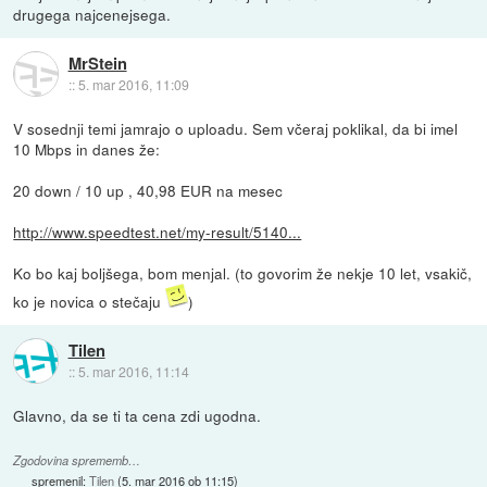
drugega najcenejsega.
MrStein
::
5. mar 2016, 11:09
V sosednji temi jamrajo o uploadu. Sem včeraj poklikal, da bi imel
10 Mbps in danes že:
20 down / 10 up , 40,98 EUR na mesec
http://www.speedtest.net/my-result/5140...
Ko bo kaj boljšega, bom menjal. (to govorim že nekje 10 let, vsakič,
ko je novica o stečaju
)
Tilen
::
5. mar 2016, 11:14
Glavno, da se ti ta cena zdi ugodna.
Zgodovina sprememb…
spremenil:
Tilen
(
5. mar 2016 ob 11:15
)