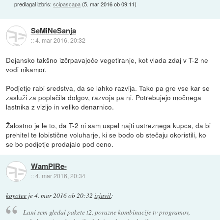
predlagal izbris:
scipascapa
(
5. mar 2016 ob 09:11
)
SeMiNeSanja
::
4. mar 2016, 20:32
Dejansko takšno izčrpavajoče vegetiranje, kot vlada zdaj v T-2 ne
vodi nikamor.
Podjetje rabi sredstva, da se lahko razvija. Tako pa gre vse kar se
zasluži za poplačila dolgov, razvoja pa ni. Potrebujejo močnega
lastnika z vizijo in veliko denarnico.
Žalostno je le to, da T-2 ni sam uspel najti ustreznega kupca, da bi
prehitel te lobistične voluharje, ki se bodo ob stečaju okoristili, ko
se bo podjetje prodajalo pod ceno.
WamPIRe-
::
4. mar 2016, 20:34
koyotee
je
4. mar 2016 ob 20:32
izjavil
:
Lani sem gledal pakete t2, porazne kombinacije tv programov,