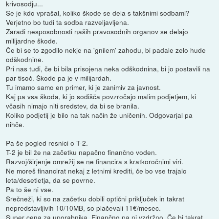
krivosodju...
Se je kdo vprašal, koliko škode se dela s takšnimi sodbami?
Verjetno bo tudi ta sodba razveljavljena.
Zaradi nesposobnosti naših pravosodnih organov se delajo
milijardne škode.
Če bi se to zgodilo nekje na 'gnilem' zahodu, bi padale zelo hude
odškodnine.
Pri nas tudi, če bi bila prisojena neka odškodnina, bi jo postavili na
par tisoč. Škode pa je v milijardah.
Tu imamo samo en primer, ki je zanimiv za javnost.
Kaj pa vsa škoda, ki jo sodišča povzročajo malim podjetjem, ki
včasih nimajo niti sredstev, da bi se branila.
Koliko podjetij je bilo na tak način že uničenih. Odgovarjal pa
nihče.
Pa še pogled resnici o T-2.
T-2 je bil že na začetku napačno finančno voden.
Razvoj/širjenje omrežij se ne financira s kratkoročnimi viri.
Ne moreš financirat nekaj z letnimi krediti, če bo vse trajalo
leta/desetletja, da se povrne.
Pa to še ni vse.
Srečneži, ki so na začetku dobili optični priključek in takrat
nepredstavljivih 10/10MB, so plačevali 11€/mesec.
Super cena za uporabnika. Finančno pa ni vzdržno. Če bi takrat