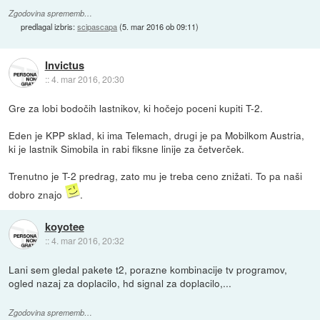
Zgodovina sprememb…
predlagal izbris:
scipascapa
(
5. mar 2016 ob 09:11
)
Invictus
::
4. mar 2016, 20:30
Gre za lobi bodočih lastnikov, ki hočejo poceni kupiti T-2.
Eden je KPP sklad, ki ima Telemach, drugi je pa Mobilkom Austria,
ki je lastnik Simobila in rabi fiksne linije za četverček.
Trenutno je T-2 predrag, zato mu je treba ceno znižati. To pa naši
dobro znajo
.
koyotee
::
4. mar 2016, 20:32
Lani sem gledal pakete t2, porazne kombinacije tv programov,
ogled nazaj za doplacilo, hd signal za doplacilo,...
Zgodovina sprememb…