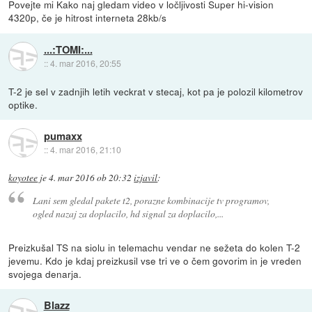
Povejte mi Kako naj gledam video v ločljivosti Super hi-vision
4320p, če je hitrost interneta 28kb/s
...:TOMI:...
::
4. mar 2016, 20:55
T-2 je sel v zadnjih letih veckrat v stecaj, kot pa je polozil kilometrov
optike.
pumaxx
::
4. mar 2016, 21:10
koyotee
je
4. mar 2016 ob 20:32
izjavil
:
Lani sem gledal pakete t2, porazne kombinacije tv programov,
ogled nazaj za doplacilo, hd signal za doplacilo,...
Preizkušal TS na siolu in telemachu vendar ne sežeta do kolen T-2
jevemu. Kdo je kdaj preizkusil vse tri ve o čem govorim in je vreden
svojega denarja.
Blazz