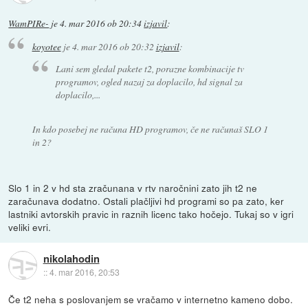
WamPIRe-
je
4. mar 2016 ob 20:34
izjavil
:
koyotee
je
4. mar 2016 ob 20:32
izjavil
:
Lani sem gledal pakete t2, porazne kombinacije tv
programov, ogled nazaj za doplacilo, hd signal za
doplacilo,...
In kdo posebej ne računa HD programov, če ne računaš SLO 1
in 2?
Slo 1 in 2 v hd sta zračunana v rtv naročnini zato jih t2 ne
zaračunava dodatno. Ostali plačljivi hd programi so pa zato, ker
lastniki avtorskih pravic in raznih licenc tako hočejo. Tukaj so v igri
veliki evri.
nikolahodin
::
4. mar 2016, 20:53
Če t2 neha s poslovanjem se vračamo v internetno kameno dobo.