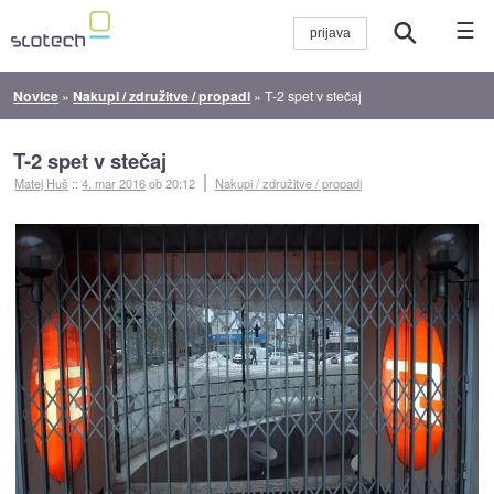
☰
Novice
»
Nakupi / združitve / propadi
»
T-2 spet v stečaj
T-2 spet v stečaj
Matej Huš
::
4. mar 2016
ob 20:12
Nakupi / združitve / propadi