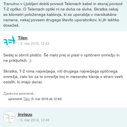
Trenutno v Ljubljani dobiš povsod Telemach kabel in skoraj povsod
T-2 optiko. O Telemach optiki ni ne duha ne sluha. Skratka nekaj
so kilometri položenega kablovja, ki so uporablja v marsikakšne
namene, nekaj povsem drugega število uporabnikov, ki jih lakhko
dosežeš.
Tilen
::
5. mar 2016, 12:43
Sedaj si obrnil ploščo. Še malo prej si pisal o optičnem omrežju in
ne priključkih. ;)
Skratka, T-2 nima največjega, niti drugega največjega optičnega
omrežja, zato bo za to omrežje boj in mesarsko klanje s strani vseh
ostalih, ki imajo denar.
Zgodovina sprememb…
spremenil:
Tilen
(
5. mar 2016 ob 12:43
)
invisuu
::
5. mar 2016, 12:48