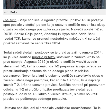
vir:
Delo
- Višje sodišče je ugodilo pritožbi upnikov T-2 in podjetje
Slo-Tech
spet poslalo v stečaj, potem ko je ustavno sodišče
novembra sklep
o začetku stečajnega postopka razveljavilo
. Največji upniki T-2 so
DUTB, Banke Celje (sedaj Abanka) in Hypo Alpe Adria Bank
(sedaj TCK, kamor so prenesli nestrateške naložbe), ki so tečaj
prvikrat zahtevali že septembra 2014.
Tedaj začeti stečajni postopek
se je prvič ustavil novembra 2014,
ko je višje sodišče
ugodilo pritožbi
lastnikov in zadevo vrnilo na
prvo stopnjo. Avgusta 2015 je okrožno sodišče
vnovič uvedlo
stečaj nad T-2
, ker je ocenilo, da T-2 prepočasi izvaja ukrepe za
prestrukturiranje oziroma da ne dosega plana iz prisilne
poravnave. Novembra lani je ustavno sodišče razveljavilo sklep o
začetku stečajnega postopka, ker so bile Garnolu, ki je največji
lastnik T-2, kršene ustavne pravice. Sodišče namreč pri ponovnem
odločanju T-2 ni vročilo pritožbe predlagateljev stečajnega
postopka, da bi se T-2 lahko o vsebini izrekel, s čimer so kršili
pravico do poštenega sodnega postopka.
Ustavno sodišče lani ni presojalo vsebinske upravičenosti. To je