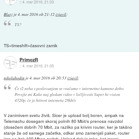
::
4. mar 2016, 21:33
Blazz
je
4. mar 2016 ob 21:12
izjavil
:
TS?
TS=timeshift=časovni zamik
PrimozR
::
4. mar 2016, 21:35
nikolahodin
je
4. mar 2016 ob 20:53
izjavil
:
Če t2 neha s poslovanjem se vračamo v internetno kameno dobo.
Povejte mi Kako naj gledam video v ločljivosti Super hi-vision
4320p, če je hitrost interneta 28kb/s
V zanimivem svetu živiš. Sicer je upload bolj boren, ampak na
Telemachu dosegam skoraj polnih 80 Mbit/s prenosa navzdol
(dosežem dobrih 70 Mbit, za razliko pa krivim router, ker je takšno
stanje že od samega začetka, odkar smo zamenjali paket, router
ima pa itak 100 Mbps switch. Upload deluje tako, kot mora).