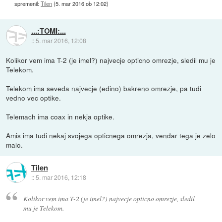
spremenil:
Tilen
(
5. mar 2016 ob 12:02
)
...:TOMI:...
::
5. mar 2016, 12:08
Kolikor vem ima T-2 (je imel?) najvecje opticno omrezje, sledil mu je
Telekom.
Telekom ima seveda najvecje (edino) bakreno omrezje, pa tudi
vedno vec optike.
Telemach ima coax in nekja optike.
Amis ima tudi nekaj svojega opticnega omrezja, vendar tega je zelo
malo.
Tilen
::
5. mar 2016, 12:18
Kolikor vem ima T-2 (je imel?) najvecje opticno omrezje, sledil
mu je Telekom.