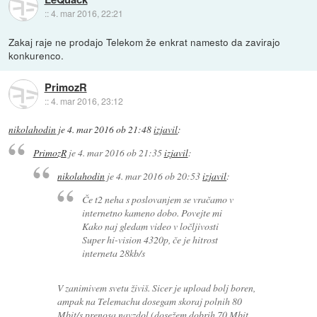
::
4. mar 2016, 22:21
Zakaj raje ne prodajo Telekom že enkrat namesto da zavirajo
konkurenco.
PrimozR
::
4. mar 2016, 23:12
nikolahodin
je
4. mar 2016 ob 21:48
izjavil
:
PrimozR
je
4. mar 2016 ob 21:35
izjavil
:
nikolahodin
je
4. mar 2016 ob 20:53
izjavil
:
Če t2 neha s poslovanjem se vračamo v
internetno kameno dobo. Povejte mi
Kako naj gledam video v ločljivosti
Super hi-vision 4320p, če je hitrost
interneta 28kb/s
V zanimivem svetu živiš. Sicer je upload bolj boren,
ampak na Telemachu dosegam skoraj polnih 80
Mbit/s prenosa navzdol (dosežem dobrih 70 Mbit,