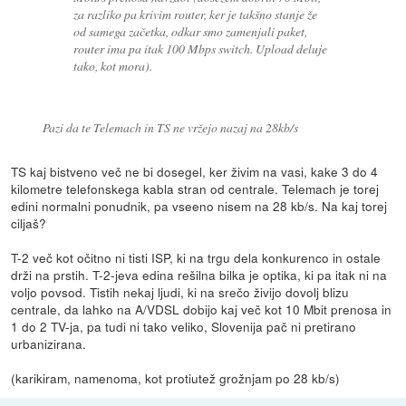
za razliko pa krivim router, ker je takšno stanje že
od samega začetka, odkar smo zamenjali paket,
router ima pa itak 100 Mbps switch. Upload deluje
tako, kot mora).
Pazi da te Telemach in TS ne vržejo nazaj na 28kb/s
TS kaj bistveno več ne bi dosegel, ker živim na vasi, kake 3 do 4
kilometre telefonskega kabla stran od centrale. Telemach je torej
edini normalni ponudnik, pa vseeno nisem na 28 kb/s. Na kaj torej
ciljaš?
T-2 več kot očitno ni tisti ISP, ki na trgu dela konkurenco in ostale
drži na prstih. T-2-jeva edina rešilna bilka je optika, ki pa itak ni na
voljo povsod. Tistih nekaj ljudi, ki na srečo živijo dovolj blizu
centrale, da lahko na A/VDSL dobijo kaj več kot 10 Mbit prenosa in
1 do 2 TV-ja, pa tudi ni tako veliko, Slovenija pač ni pretirano
urbanizirana.
(karikiram, namenoma, kot protiutež grožnjam po 28 kb/s)