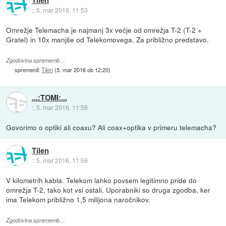
::
5. mar 2016, 11:53
Omrežje Telemacha je najmanj 3x večje od omrežja T-2 (T-2 +
Gratel) in 10x manjše od Telekomovega. Za približno predstavo.
Zgodovina sprememb…
spremenil:
Tilen
(
5. mar 2016 ob 12:20
)
...:TOMI:...
::
5. mar 2016, 11:58
Govorimo o optiki ali coaxu? Ali coax+optika v primeru telemacha?
Tilen
::
5. mar 2016, 11:59
V kilometrih kabla. Telekom lahko povsem legitimno pride do
omrežja T-2, tako kot vsi ostali. Uporabniki so druga zgodba, ker
ima Telekom približno 1,5 milijona naročnikov.
Zgodovina sprememb…