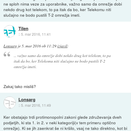
ne sploh nima veze za uporabnike, važno samo da omrežje dobi
nekdo drug kot telekom, to pa itak da bo, ker Telekomu niti
slučajno ne bodo pustili T-2 omrežja imeti.
Tilen
::
5. mar 2016, 11:41
Lonsarg
je
5. mar 2016 ob 11:29
izjavil
:
... važno samo da omrežje dobi nekdo drug kot telekom, to pa
itak da bo, ker Telekomu niti slučajno ne bodo pustili T-2
omrežja imeti.
Zakaj tako misliš?
Lonsarg
::
5. mar 2016, 11:49
Ker obstajajo trdi protimonopolni zakoni glede združevanja dveh
podjetjih, ki sta 1. in 2. v neki kategoriji(v tem primeru optično
omrežje). Ki se jih zaenkrat še ni kršilo, vsaj ne tako direktno, kot bi