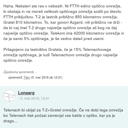
Haha. Nekateri ste res v nebesih. Ni FTTH edino optično omrežje,
ki obstaja in ne moreš velikosti optičnega omrežja soditi po številu
FTTH priključkov. T-2 je lastnik približno 850 kilometrov omrežja,
Gratel 810 kilometrov. To, kar govori Azgard, niti približno ne drži -
da bi naj imel T-2 drugo največje optično omrežje ali bog ne daj
največje optično omrežje. Telekom ima 42000 kilometrov omrežja in
če je samo 5% optičnega, je še vedno daleč pred vsemi.
Prilagojeno za lastništvo Gratela, če je 15% Telemachovega
omrežja optičnega, je tudi Telemachovo omrežje drugo največje
optično omrežje.
Zgodovina sprememb…
spremenil:
Tilen
(
5. mar 2016 ob 12:31
)
Lonsarg
::
5. mar 2016, 12:41
Telemach bi ubijal za T-2+Gratel omrežje. Če ne dobi tega omrežja
bo Telemach itak počasi zamenjal vse kable z optiko, kar pa je
drago...