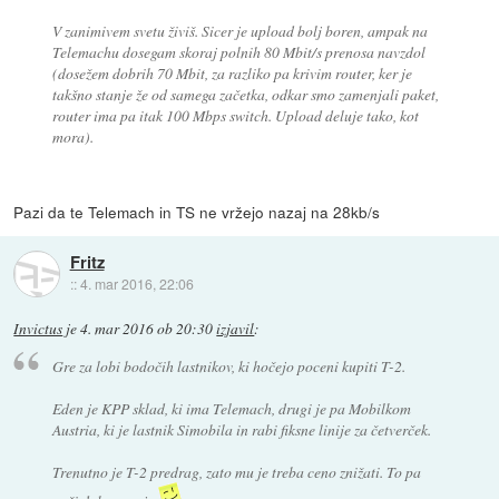
V zanimivem svetu živiš. Sicer je upload bolj boren, ampak na
Telemachu dosegam skoraj polnih 80 Mbit/s prenosa navzdol
(dosežem dobrih 70 Mbit, za razliko pa krivim router, ker je
takšno stanje že od samega začetka, odkar smo zamenjali paket,
router ima pa itak 100 Mbps switch. Upload deluje tako, kot
mora).
Pazi da te Telemach in TS ne vržejo nazaj na 28kb/s
Fritz
::
4. mar 2016, 22:06
Invictus
je
4. mar 2016 ob 20:30
izjavil
:
Gre za lobi bodočih lastnikov, ki hočejo poceni kupiti T-2.
Eden je KPP sklad, ki ima Telemach, drugi je pa Mobilkom
Austria, ki je lastnik Simobila in rabi fiksne linije za četverček.
Trenutno je T-2 predrag, zato mu je treba ceno znižati. To pa