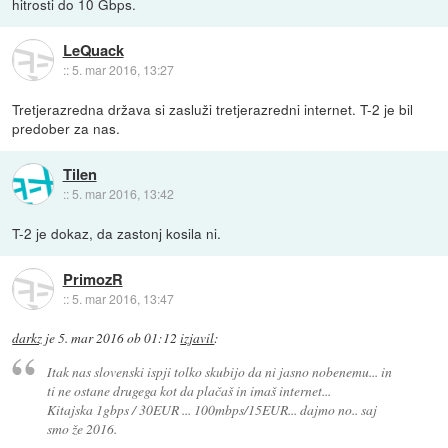
hitrosti do 10 Gbps.
LeQuack
::
5. mar 2016, 13:27
Tretjerazredna država si zasluži tretjerazredni internet. T-2 je bil
predober za nas.
Tilen
::
5. mar 2016, 13:42
T-2 je dokaz, da zastonj kosila ni.
PrimozR
::
5. mar 2016, 13:47
darkz
je
5. mar 2016 ob 01:12
izjavil
:
Itak nas slovenski ispji tolko skubijo da ni jasno nobenemu... in
ti ne ostane drugega kot da plačaš in imaš internet...
Kitajska 1gbps / 30EUR ... 100mbps/15EUR... dajmo no.. saj
smo že 2016.