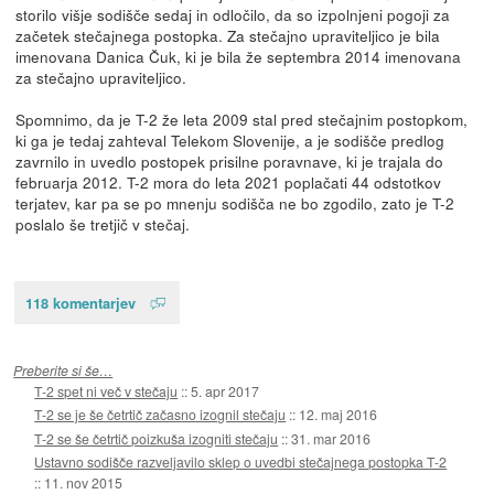
storilo višje sodišče sedaj in odločilo, da so izpolnjeni pogoji za
začetek stečajnega postopka. Za stečajno upraviteljico je bila
imenovana Danica Čuk, ki je bila že septembra 2014 imenovana
za stečajno upraviteljico.
Spomnimo, da je T-2 že leta 2009 stal pred stečajnim postopkom,
ki ga je tedaj zahteval Telekom Slovenije, a je sodišče predlog
zavrnilo in uvedlo postopek prisilne poravnave, ki je trajala do
februarja 2012. T-2 mora do leta 2021 poplačati 44 odstotkov
terjatev, kar pa se po mnenju sodišča ne bo zgodilo, zato je T-2
poslalo še tretjič v stečaj.
118 komentarjev
Preberite si še…
T-2 spet ni več v stečaju
::
5. apr 2017
T-2 se je še četrtič začasno izognil stečaju
::
12. maj 2016
T-2 se še četrtič poizkuša izogniti stečaju
::
31. mar 2016
Ustavno sodišče razveljavilo sklep o uvedbi stečajnega postopka T-2
::
11. nov 2015