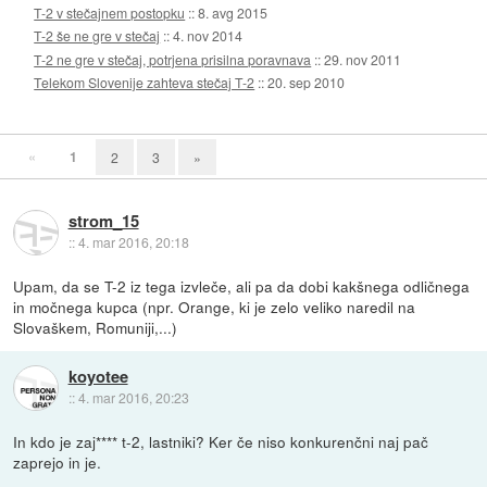
T-2 v stečajnem postopku
::
8. avg 2015
T-2 še ne gre v stečaj
::
4. nov 2014
T-2 ne gre v stečaj, potrjena prisilna poravnava
::
29. nov 2011
Telekom Slovenije zahteva stečaj T-2
::
20. sep 2010
«
1
2
3
»
strom_15
::
4. mar 2016, 20:18
Upam, da se T-2 iz tega izvleče, ali pa da dobi kakšnega odličnega
in močnega kupca (npr. Orange, ki je zelo veliko naredil na
Slovaškem, Romuniji,...)
koyotee
::
4. mar 2016, 20:23
In kdo je zaj**** t-2, lastniki? Ker če niso konkurenčni naj pač
zaprejo in je.