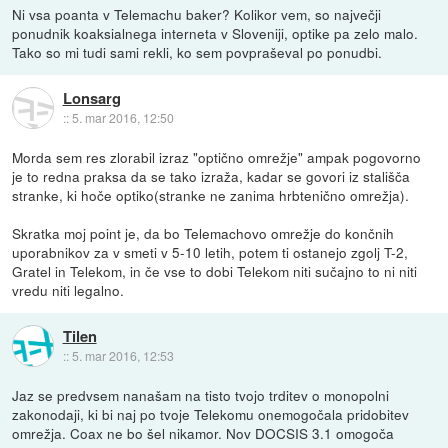
Ni vsa poanta v Telemachu baker? Kolikor vem, so največji
ponudnik koaksialnega interneta v Sloveniji, optike pa zelo malo.
Tako so mi tudi sami rekli, ko sem povpraševal po ponudbi.
Lonsarg
::
5. mar 2016, 12:50
Morda sem res zlorabil izraz "optično omrežje" ampak pogovorno
je to redna praksa da se tako izraža, kadar se govori iz stališča
stranke, ki hoče optiko(stranke ne zanima hrbtenično omrežja).
Skratka moj point je, da bo Telemachovo omrežje do končnih
uporabnikov za v smeti v 5-10 letih, potem ti ostanejo zgolj T-2,
Gratel in Telekom, in če vse to dobi Telekom niti sučajno to ni niti
vredu niti legalno.
Tilen
::
5. mar 2016, 12:53
Jaz se predvsem nanašam na tisto tvojo trditev o monopolni
zakonodaji, ki bi naj po tvoje Telekomu onemogočala pridobitev
omrežja. Coax ne bo šel nikamor. Nov DOCSIS 3.1 omogoča