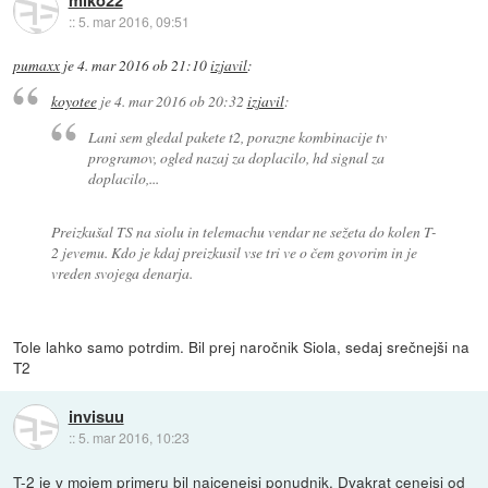
::
5. mar 2016, 09:51
pumaxx
je
4. mar 2016 ob 21:10
izjavil
:
koyotee
je
4. mar 2016 ob 20:32
izjavil
:
Lani sem gledal pakete t2, porazne kombinacije tv
programov, ogled nazaj za doplacilo, hd signal za
doplacilo,...
Preizkušal TS na siolu in telemachu vendar ne sežeta do kolen T-
2 jevemu. Kdo je kdaj preizkusil vse tri ve o čem govorim in je
vreden svojega denarja.
Tole lahko samo potrdim. Bil prej naročnik Siola, sedaj srečnejši na
T2
invisuu
::
5. mar 2016, 10:23
T-2 je v mojem primeru bil najcenejsi ponudnik. Dvakrat cenejsi od