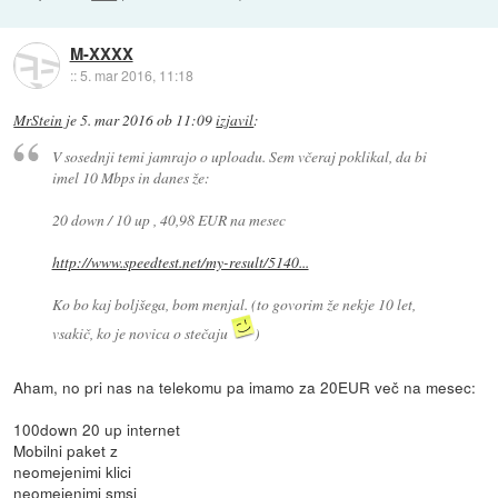
M-XXXX
::
5. mar 2016, 11:18
MrStein
je
5. mar 2016 ob 11:09
izjavil
:
V sosednji temi jamrajo o uploadu. Sem včeraj poklikal, da bi
imel 10 Mbps in danes že:
20 down / 10 up , 40,98 EUR na mesec
http://www.speedtest.net/my-result/5140...
Ko bo kaj boljšega, bom menjal. (to govorim že nekje 10 let,
vsakič, ko je novica o stečaju
)
Aham, no pri nas na telekomu pa imamo za 20EUR več na mesec:
100down 20 up internet
Mobilni paket z
neomejenimi klici
neomejenimi smsi