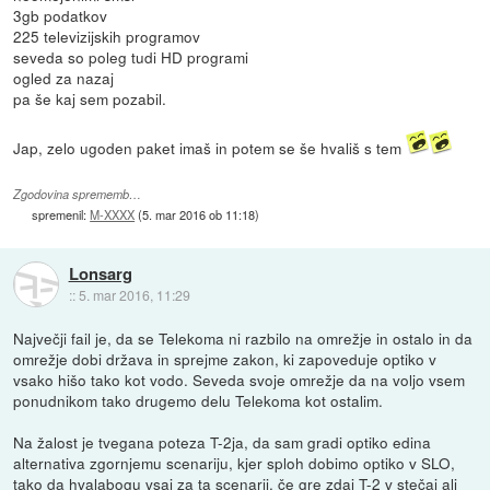
3gb podatkov
225 televizijskih programov
seveda so poleg tudi HD programi
ogled za nazaj
pa še kaj sem pozabil.
Jap, zelo ugoden paket imaš in potem se še hvališ s tem
Zgodovina sprememb…
spremenil:
M-XXXX
(
5. mar 2016 ob 11:18
)
Lonsarg
::
5. mar 2016, 11:29
Največji fail je, da se Telekoma ni razbilo na omrežje in ostalo in da
omrežje dobi država in sprejme zakon, ki zapoveduje optiko v
vsako hišo tako kot vodo. Seveda svoje omrežje da na voljo vsem
ponudnikom tako drugemo delu Telekoma kot ostalim.
Na žalost je tvegana poteza T-2ja, da sam gradi optiko edina
alternativa zgornjemu scenariju, kjer sploh dobimo optiko v SLO,
tako da hvalabogu vsaj za ta scenarij, če gre zdaj T-2 v stečaj ali