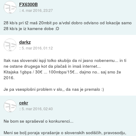
FX6300B
::
4. mar 2016, 23:27
28 kb/s pri t2 maš 20mbit po a/vdsl dobro odvisno od lokacije samo
28 kb/s je iz kamene dobe :D
darkz
::
5. mar 2016, 01:12
Itak nas slovenski ispji tolko skubijo da ni jasno nobenemu... in ti
ne ostane drugega kot da plačaš in imaš internet...
Kitajska 1gbps / 30€ ... 100mbps/15€... dajmo no.. saj smo že
2016.
Je pa vsesplošni problem v slo,, da nas je premalo :)
cekr
::
5. mar 2016, 02:40
Ne bom se spraševal o konkurenci...
Meni se bolj poraja vprašanje o slovenskih sodiščih, pravosodju,