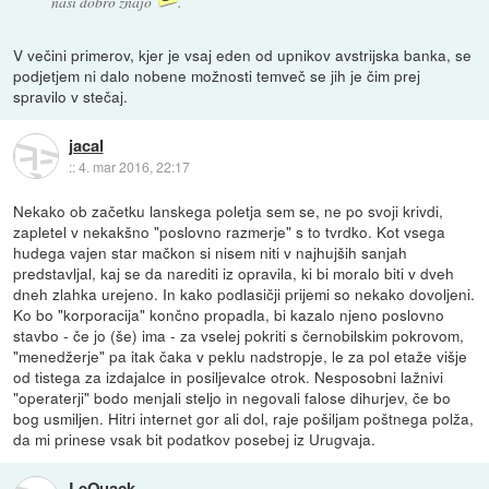
naši dobro znajo
.
V večini primerov, kjer je vsaj eden od upnikov avstrijska banka, se
podjetjem ni dalo nobene možnosti temveč se jih je čim prej
spravilo v stečaj.
jacal
::
4. mar 2016, 22:17
Nekako ob začetku lanskega poletja sem se, ne po svoji krivdi,
zapletel v nekakšno "poslovno razmerje" s to tvrdko. Kot vsega
hudega vajen star mačkon si nisem niti v najhujših sanjah
predstavljal, kaj se da narediti iz opravila, ki bi moralo biti v dveh
dneh zlahka urejeno. In kako podlasičji prijemi so nekako dovoljeni.
Ko bo "korporacija" končno propadla, bi kazalo njeno poslovno
stavbo - če jo (še) ima - za vselej pokriti s černobilskim pokrovom,
"menedžerje" pa itak čaka v peklu nadstropje, le za pol etaže višje
od tistega za izdajalce in posiljevalce otrok. Nesposobni lažnivi
"operaterji" bodo menjali steljo in negovali falose dihurjev, če bo
bog usmiljen. Hitri internet gor ali dol, raje pošiljam poštnega polža,
da mi prinese vsak bit podatkov posebej iz Urugvaja.
LeQuack