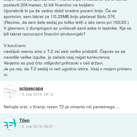
postavili 20€/mesec, bi bili finančno na boljšem.
Uporabnik bi pa še vedno dobil izredno poceni linijo. Če se
spomnim, sem takrat za 1/0.25MB linijo plačeval Siolu 37€.
(Recimo, da sem šele sedaj po toliko letih z isto ceno pri 100/20.)
V glavnem; z dumpingom so uničevali sami sebe in lastnike. Kje so
bili takrat raznorazni finančni strokovnjaki?
V končnem:
navkljub vsemu smo z T-2 vsi zelo veliko pridobili. Čeprav so se
naredile velike izgube, je začela vsaj migat konkurenca.
Verjetno so pod črto milijardni prihranki v celi državi.
Je pa res, da T-2 sedaj ni več ugodna izbira. Vsaj v mojem primeru
ni.
scipascapa
::
5. mar 2016, 09:13
Nehajte srat, v Kranju razen T2-ja nimamo nič pametnega....
Tilen
::
5. mar 2016, 09:21