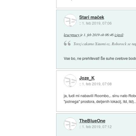
Stari maček
::
1. feb 2019, 07:06
krucymucy
je
1. feb 2019 ob 06:46
izjavil
:
Torej cakamo Xiaomi oz. Roborock se napre
Vse bo, ne prehitevat! Še suhe cvetove bodo
Joze_K
::
1. feb 2019, 07:08
ja, tudi mi nabavili Roombo,.. sinu nato Rob
"polnega" prostora, deljenih lokacij, itd, itd).
TheBlueOne
::
1. feb 2019, 07:12