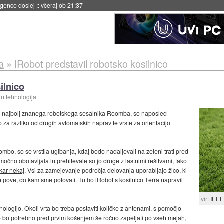
 umetne inteligence
::
včeraj ob 21:23
a
»
IRobot predstavil robotsko kosilnico
ilnico
in tehnologija
cih najbolj znanega robotskega sesalnika Roomba, so naposled
 za razliko od drugih avtomatskih naprav te vrste za orientacijo
mbo, so se vrstila ugibanja, kdaj bodo nadaljevali na zeleni trati pred
 močno obotavljala in prehitevale so jo druge z
lastnimi rešitvami
, tako
kar nekaj
. Vsi za zamejevanje področja delovanja uporabljajo žico, ki
tu pove, do kam sme potovati. Tu bo iRobot s
kosilnico Terra
napravil
vir:
IEEE
ologijo. Okoli vrta bo treba postaviti količke z antenami, s pomočjo
jo bo potrebno pred prvim košenjem še ročno zapeljati po vseh mejah,