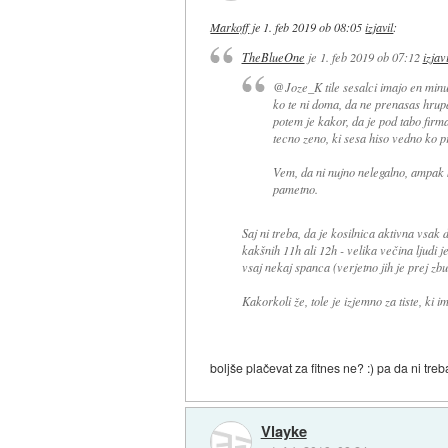
Markoff
je
1. feb 2019 ob 08:05
izjavil
:
TheBlueOne
je
1. feb 2019 ob 07:12
izjavi
@Joze_K tile sesalci imajo en minus
ko te ni doma, da ne prenasas hrupa
potem je kakor, da je pod tabo firma
tecno zeno, ki sesa hiso vedno ko pr
Vem, da ni nujno nelegalno, ampak
pametno.
Saj ni treba, da je kosilnica aktivna vsak 
kakšnih 11h ali 12h - velika večina ljudi je 
vsaj nekaj spanca (verjetno jih je prej zbu
Kakorkoli že, tole je izjemno za tiste, ki 
boljše plačevat za fitnes ne? :) pa da ni treb
Vlayke