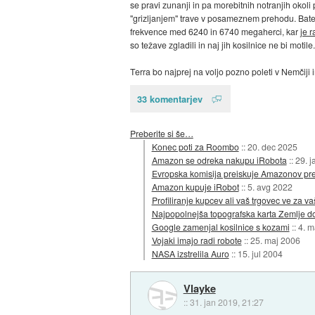
se pravi zunanji in pa morebitnih notranjih okoli 
"grizljanjem" trave v posameznem prehodu. Bateri
frekvence med 6240 in 6740 megaherci, kar
je 
so težave zgladili in naj jih kosilnice ne bi motile.
Terra bo najprej na voljo pozno poleti v Nemčiji i
33 komentarjev
Preberite si še…
Konec poti za Roombo
::
20. dec 2025
Amazon se odreka nakupu iRobota
::
29. j
Evropska komisija preiskuje Amazonov p
Amazon kupuje iRobot
::
5. avg 2022
Profiliranje kupcev ali vaš trgovec ve za 
Najpopolnejša topografska karta Zemlje do
Google zamenjal kosilnice s kozami
::
4. m
Vojaki imajo radi robote
::
25. maj 2006
NASA izstrelila Auro
::
15. jul 2004
Vlayke
::
31. jan 2019, 21:27