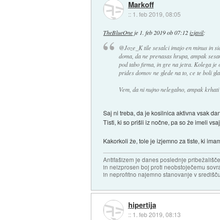
Markoff
::
1. feb 2019, 08:05
TheBlueOne
je
1. feb 2019 ob 07:12
izjavil
:
@Joze_K tile sesalci imajo en minus in sic
doma, da ne prenasas hrupa, ampak sesanje
pod tabo firma, in gre na jetra. Kolega je
prides domov ne glede na to, ce te boli gla
Vem, da ni nujno nelegalno, ampak krhat
Saj ni treba, da je kosilnica aktivna vsak da
Tisti, ki so prišli iz nočne, pa so že imeli vs
Kakorkoli že, tole je izjemno za tiste, ki im
Antifašizem je danes poslednje pribežališče
in neizprosen boj proti neobstoječemu sovr
in neprofitno najemno stanovanje v središču
hipertija
::
1. feb 2019, 08:13