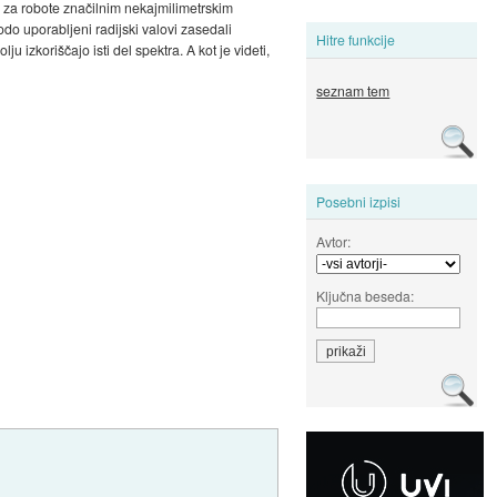
a z za robote značilnim nekajmilimetrskim
do uporabljeni radijski valovi zasedali
Hitre funkcije
izkoriščajo isti del spektra. A kot je videti,
seznam tem
Posebni izpisi
Avtor:
Ključna beseda: