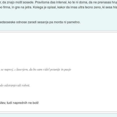
r, da znajo motit sosede. Praviloma das interval, ko te ni doma, da ne prenasas hr
bo firma, in gre na jetra. Kolega je opisal, kakor da imas ultra tecno zeno, ki sesa 
 medsoseske odnose zaradi sesanja pa morda ni pametno.
:
e naprej, z laserjem, da bo sam videl petunije in pasjo
do odstranjevali roboti.
šitev, tudi naprednih ne boš!