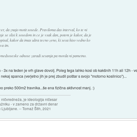
er, da znajo motit sosede. Praviloma das interval, ko te ni
 se slisi k sosedom in ce je vsak dan, potem je kakor, da je
 opisal, kakor da imas ultra tecno zeno, ki sesa hiso vedno ko
va itn.
i medsoseske odnose zaradi sesanja pa morda ni pametno.
n - 3x na teden je vrh glave dovolj. Poleg tega lahko kosi ob kakšnih 11h ali 12h - vel
aj nekaj spanca (verjetno jih je prej zbudil poštar s svojo "motorno kosilnico")...
amo preko 500m2 travnika...še ena fizična aktivnost manj. :)
 ničvredneža, je ideologija ničesar
ažniku - v zameno za državni denar
 Ljubljane. -- Tomaž Štih, 2021