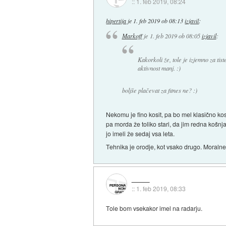
::
1. feb 2019, 08:24
hipertija
je
1. feb 2019 ob 08:13
izjavil
:
Markoff
je
1. feb 2019 ob 08:05
izjavil
:
Kakorkoli že, tole je izjemno za tis
aktivnost manj. :)
boljše plačevat za fitnes ne? :)
Nekomu je fino kosit, pa bo mel klasično ko
pa morda že toliko stari, da jim redna košnj
jo imeli že sedaj vsa leta.
Tehnika je orodje, kot vsako drugo. Moral
::
1. feb 2019, 08:33
Tole bom vsekakor imel na radarju.