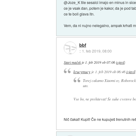
@Joze_K tile sesalci imajo en minus in sice
ce je vsak dan, potem je kakor, da je pod ta
ce te boli glava itn.
Vem, da ni nujno nelegalno, ampak krhati
bbf
::
1. feb 2019, 08:00
Stari maček
je
1. feb 2019 ob 07:06
izjavil
:
krucymucy
je
1. feb 2019 ob 06:46
izjavil
Torej cakamo Xiaomi oz. Roborock s
uto.
Vse bo, ne prehitevat! Še suhe cvetove bo
Nič čakat! Kupit! Če ne kupuješ trenutnih re