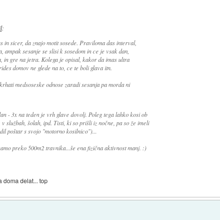
l
:
 in sicer, da znajo motit sosede. Praviloma das interval,
, ampak sesanje se slisi k sosedom in ce je vsak dan,
, in gre na jetra. Kolega je opisal, kakor da imas ultra
ides domov ne glede na to, ce te boli glava itn.
 krhati medsoseske odnose zaradi sesanja pa morda ni
dan - 3x na teden je vrh glave dovolj. Poleg tega lahko kosi ob
v službah, šolah, ipd. Tisti, ki so prišli iz nočne, pa so že imeli
dil poštar s svojo "motorno kosilnico")...
imamo preko 500m2 travnika...še ena fizična aktivnost manj. :)
a doma delat... top