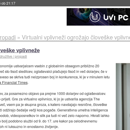
6 ob 21:17
propadi
»
Virtualni vplivneži ogrožajo človeške vpliv
loveške vplivneže
družitve / propadi
 ekonomije ustvarjalcem vsebin z globalnim obsegom približno 20
eč sto tisoč sledilcev, oglaševalci plačujejo tisoč in več dolarjev, če v
aveso se skriva tudi neizprosen boj in konkurenca, ki je v minulem letu
a Financial Times
.
lcev, za posamezno objavo pa prejme 1000 dolarjev od oglaševalcev.
jeti. Gre za virtualno vplivnico, ki jo je ustvarila agencija The
več, vsem pa je skupna groza, s katero navdajajo resnične, človeške
vneži odžirajo čedalje večji kos pogače. Generativna umetna inteligenca
odob, videoposnetkov in slik pa tudi ni več zelo naporno. Hkrati lahko
o bolj podobno službi od 9. do 17. ure kakor pa celodnevnemu
oh ni luksuzno in enostavno življenje.