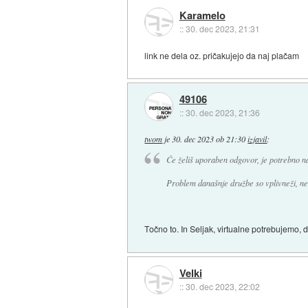
Karamelo
::
30. dec 2023, 21:31
link ne dela oz. pričakujejo da naj plačam
49106
::
30. dec 2023, 21:36
twom
je
30. dec 2023 ob 21:30
izjavil
:
Če želiš uporaben odgovor, je potrebno na
Problem današnje družbe so vplivneži, ne t
Točno to. In Seljak, virtualne potrebujemo, 
Velki
::
30. dec 2023, 22:02