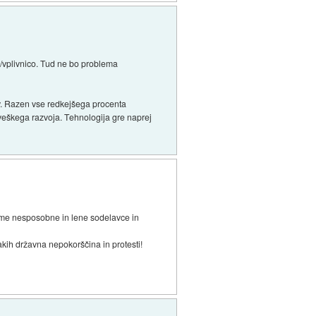
em/vplivnico. Tud ne bo problema
ev. Razen vse redkejšega procenta
oveškega razvoja. Tehnologija gre naprej
same nesposobne in lene sodelavce in
akih državna nepokorščina in protesti!