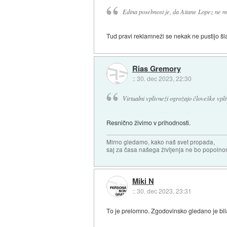
Edina posebnost je, da Aitane Lopez ne m
Tud pravi reklamneži se nekak ne pustijo šl
Rias Gremory
::
30. dec 2023, 22:30
Virtualni vplivneži ogrožajo človeške vpl
Resnično živimo v prihodnosti.
Mirno gledamo, kako naš svet propada,
saj za časa našega življenja ne bo popoln
Miki N
::
30. dec 2023, 23:31
To je prelomno. Zgodovinsko gledano je bila