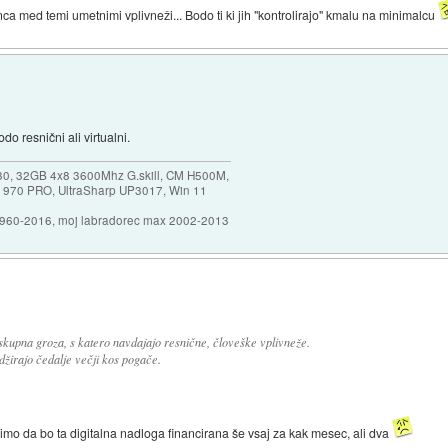
med temi umetnimi vplivneži... Bodo ti ki jih "kontrolirajo" kmalu na minimalcu
o resnični ali virtualni.
30, 32GB 4x8 3600Mhz G.skill, CM H500M,
 970 PRO, UltraSharp UP3017, Win 11
1960-2016, moj labradorec max 2002-2013
skupna groza, s katero navdajajo resnične, človeške vplivneže.
 odžirajo čedalje večji kos pogače.
imo da bo ta digitalna nadloga financirana še vsaj za kak mesec, ali dva