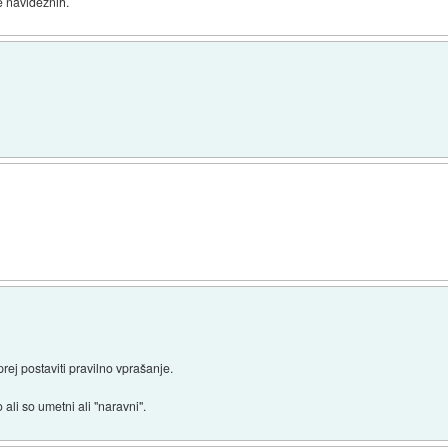
e navideznih.
rej postaviti pravilno vprašanje.
ali so umetni ali "naravni".