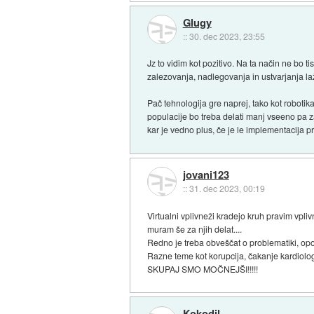
Glugy
::
30. dec 2023, 23:55
Jz to vidim kot pozitivo. Na ta način ne bo 
zalezovanja, nadlegovanja in ustvarjanja la
Pač tehnologija gre naprej, tako kot roboti
populacije bo treba delati manj vseeno pa z
kar je vedno plus, če je le implementacija p
jovani123
::
31. dec 2023, 00:19
Virtualni vplivneži kradejo kruh pravim vpl
muram še za njih delat....
Redno je treba obveščat o problematiki, opo
Razne teme kot korupcija, čakanje kardiolo
SKUPAJ SMO MOČNEJŠI!!!!!
Kokodil