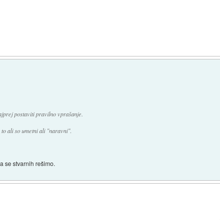
jprej postaviti pravilno vprašanje.
o ali so umetni ali "naravni".
da se stvarnih rešimo.