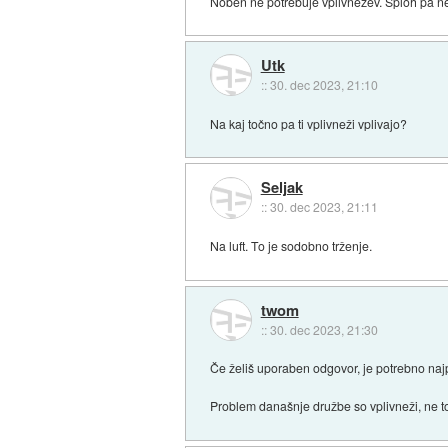
Noben ne potrebuje vplivnežev. Sploh pa n
Utk
::
30. dec 2023, 21:10
Na kaj točno pa ti vplivneži vplivajo?
Seljak
::
30. dec 2023, 21:11
Na luft. To je sodobno trženje.
twom
::
30. dec 2023, 21:30
Če želiš uporaben odgovor, je potrebno najp
Problem današnje družbe so vplivneži, ne to 