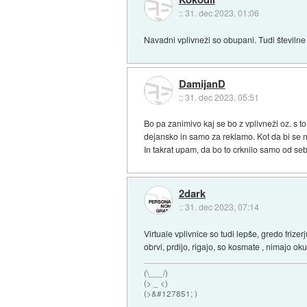
::
31. dec 2023, 01:06
Navadni vplivneži so obupani. Tudi številne 
DamijanD
::
31. dec 2023, 05:51
Bo pa zanimivo kaj se bo z vplivneži oz. s t
dejansko in samo za reklamo. Kot da bi se n
In takrat upam, da bo to crknilo samo od seb
2dark
::
31. dec 2023, 07:14
Virtuale vplivnice so tudi lepše, gredo frize
obrvi, prdijo, rigajo, so kosmate , nimajo ok
(\___/)
(> _ <)
(>&#127851; )