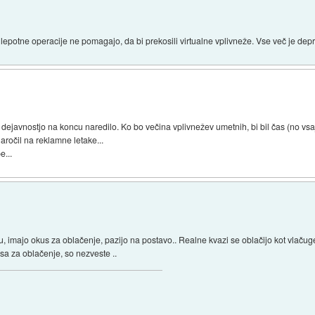
lepotne operacije ne pomagajo, da bi prekosili virtualne vplivneže. Vse več je depr
o dejavnostjo na koncu naredilo. Ko bo večina vplivnežev umetnih, bi bil čas (no vsa
aročil na reklamne letake...
e...
rju, imajo okus za oblačenje, pazijo na postavo.. Realne kvazi se oblačijo kot vlačug
usa za oblačenje, so nezveste ..