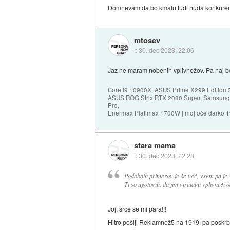
Domnevam da bo kmalu tudi huda konkurenca 
mtosev
::
30. dec 2023, 22:06
Jaz ne maram nobenih vplivnežov. Pa naj bod
Core i9 10900X, ASUS Prime X299 Edition 
ASUS ROG Strix RTX 2080 Super, Samsung
Pro,
Enermax Platimax 1700W | moj oče darko 
stara mama
::
30. dec 2023, 22:28
Podobnih primerov je še več, vsem pa je 
Ti so ugotovili, da jim virtualni vplivneži
Joj, srce se mi para!!!
Hitro pošlji Reklamnež5 na 1919, pa poskrb