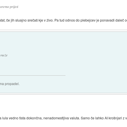
oremo prijeti
atat, če jih sluajno srečaš kje v živo. Pa tud odnos do plebejcev je ponavadi daleč
ivneže
oma propadel.
 lula vedno tista dokončna, nenadomestljiva valuta. Samo če lahko AI krošnjari z vi