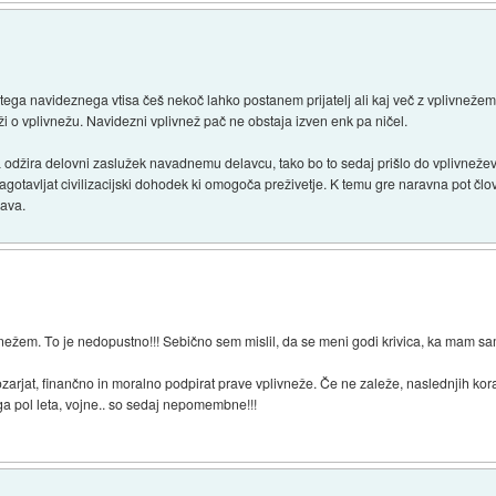
tistega navideznega vtisa češ nekoč lahko postanem prijatelj ali kaj več z vplivnež
ži o vplivnežu. Navidezni vplivnež pač ne obstaja izven enk pa ničel.
ka odžira delovni zaslužek navadnemu delavcu, tako bo to sedaj prišlo do vplivnež
agotavljat civilizacijski dohodek ki omogoča preživetje. K temu gre naravna pot čl
rava.
ivnežem. To je nedopustno!!! Sebično sem mislil, da se meni godi krivica, ka mam 
zarjat, finančno in moralno podpirat prave vplivneže. Če ne zaleže, naslednjih kor
ga pol leta, vojne.. so sedaj nepomembne!!!