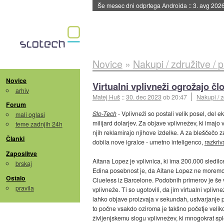
Še mesec dni odprtega Androida
::
3. avg 202
Novice
»
Nakupi / združitve / 
Novice
Virtualni vplivneži ogrožajo č
arhiv
Matej Huš
::
30. dec 2023
ob 20:47
Nakupi / z
Forum
Slo-Tech
- Vplivneži so postali velik posel, del
mali oglasi
milijard dolarjev. Za objave vplivnežev, ki imajo v
teme zadnjih 24h
njih reklamirajo njihove izdelke. A za bleščečo z
Članki
dobila nove igralce - umetno inteligenco,
razkriv
Zaposlitve
Aitana Lopez je vplivnica, ki ima 200.000 sledi
brskaj
Edina posebnost je, da Aitane Lopez ne moremo pri
Ostalo
Clueless iz Barcelone. Podobnih primerov je še 
pravila
vplivneže. Ti so ugotovili, da jim virtualni vpli
lahko objave proizvaja v sekundah, ustvarjanje p
to počne vsakdo oziroma je takšno početje velik
življenjskemu slogu vplivnežev, ki mnogokrat spl