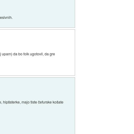
esivnih.
j upam) da bo folk ugotovil, da gre
e, hipšsterke, majo tiste čefurske košate