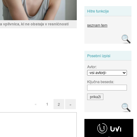
Hitre funkcije
a vplivnica, ki ne obstaja v resničnosti
seznam tem
Posebni izpisi
Avtor:
Ključna beseda:
«
1
2
»