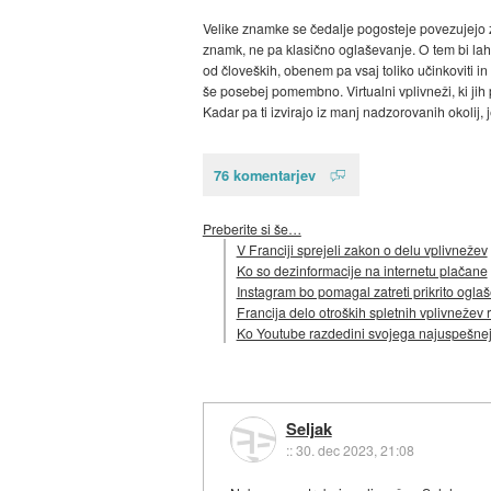
Velike znamke se čedalje pogosteje povezujejo z 
znamk, ne pa klasično oglaševanje. O tem bi lahko
od človeških, obenem pa vsaj toliko učinkoviti in p
še posebej pomembno. Virtualni vplivneži, ki jih
Kadar pa ti izvirajo iz manj nadzorovanih okolij,
76 komentarjev
Preberite si še…
V Franciji sprejeli zakon o delu vplivnežev
Ko so dezinformacije na internetu plačane
Instagram bo pomagal zatreti prikrito ogla
Francija delo otroških spletnih vplivnežev 
Ko Youtube razdedini svojega najuspešne
Seljak
::
30. dec 2023, 21:08