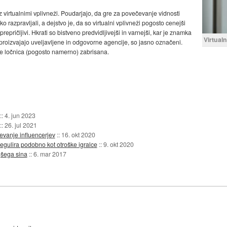
virtualnimi vplivneži. Poudarjajo, da gre za povečevanje vidnosti
 razpravljali, a dejstvo je, da so virtualni vplivneži pogosto cenejši
repričljivi. Hkrati so bistveno predvidljivejši in varnejši, kar je znamka
Virtualn
 proizvajajo uveljavljene in odgovorne agencije, so jasno označeni.
 je ločnica (pogosto namerno) zabrisana.
::
4. jun 2023
::
26. jul 2021
ševanje influencerjev
::
16. okt 2020
regulira podobno kot otroške igralce
::
9. okt 2020
jšega sina
::
6. mar 2017