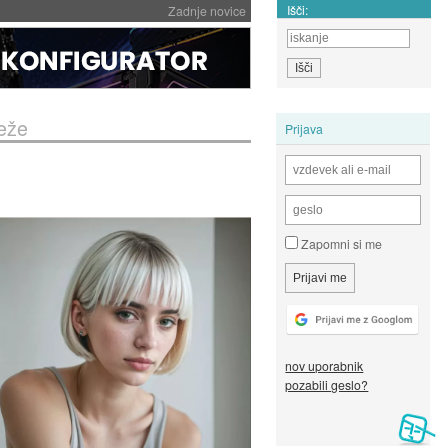
Išči:
Zadnje novice
neže
Prijava
Zapomni si me
nov uporabnik
pozabili geslo?