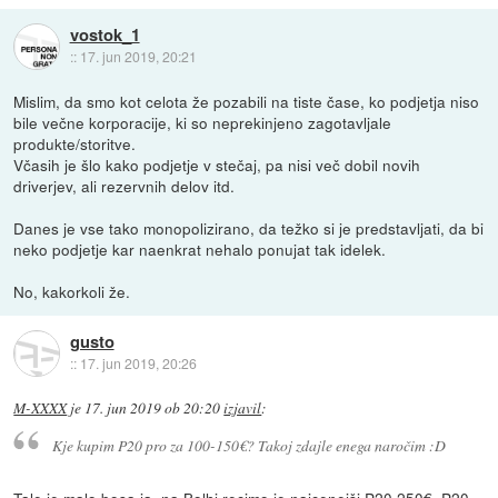
vostok_1
::
17. jun 2019, 20:21
Mislim, da smo kot celota že pozabili na tiste čase, ko podjetja niso
bile večne korporacije, ki so neprekinjeno zagotavljale
produkte/storitve.
Včasih je šlo kako podjetje v stečaj, pa nisi več dobil novih
driverjev, ali rezervnih delov itd.
Danes je vse tako monopolizirano, da težko si je predstavljati, da bi
neko podjetje kar naenkrat nehalo ponujat tak idelek.
No, kakorkoli že.
gusto
::
17. jun 2019, 20:26
M-XXXX
je
17. jun 2019 ob 20:20
izjavil
:
Kje kupim P20 pro za 100-150€? Takoj zdajle enega naročim :D