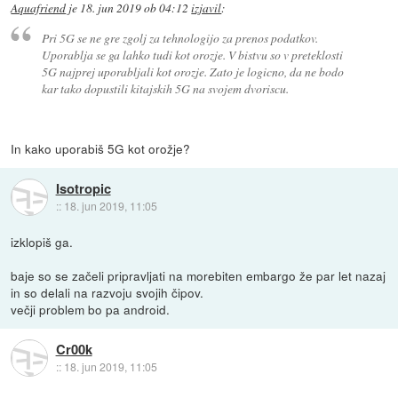
Aquafriend
je
18. jun 2019 ob 04:12
izjavil
:
Pri 5G se ne gre zgolj za tehnologijo za prenos podatkov.
Uporablja se ga lahko tudi kot orozje. V bistvu so v preteklosti
5G najprej uporabljali kot orozje. Zato je logicno, da ne bodo
kar tako dopustili kitajskih 5G na svojem dvoriscu.
In kako uporabiš 5G kot orožje?
Isotropic
::
18. jun 2019, 11:05
izklopiš ga.
baje so se začeli pripravljati na morebiten embargo že par let nazaj
in so delali na razvoju svojih čipov.
večji problem bo pa android.
Cr00k
::
18. jun 2019, 11:05