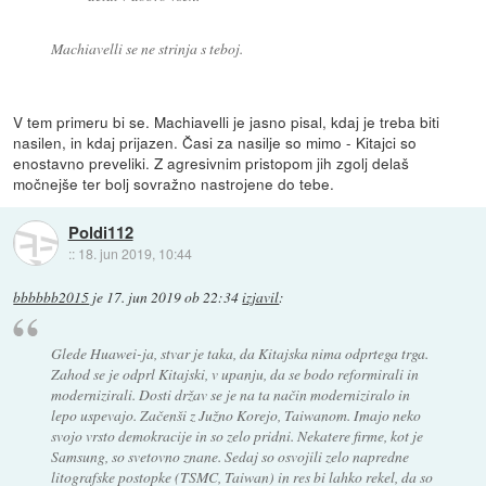
Machiavelli se ne strinja s teboj.
V tem primeru bi se. Machiavelli je jasno pisal, kdaj je treba biti
nasilen, in kdaj prijazen. Časi za nasilje so mimo - Kitajci so
enostavno preveliki. Z agresivnim pristopom jih zgolj delaš
močnejše ter bolj sovražno nastrojene do tebe.
Poldi112
::
18. jun 2019, 10:44
bbbbbb2015
je
17. jun 2019 ob 22:34
izjavil
:
Glede Huawei-ja, stvar je taka, da Kitajska nima odprtega trga.
Zahod se je odprl Kitajski, v upanju, da se bodo reformirali in
modernizirali. Dosti držav se je na ta način moderniziralo in
lepo uspevajo. Začenši z Južno Korejo, Taiwanom. Imajo neko
svojo vrsto demokracije in so zelo pridni. Nekatere firme, kot je
Samsung, so svetovno znane. Sedaj so osvojili zelo napredne
litografske postopke (TSMC, Taiwan) in res bi lahko rekel, da so