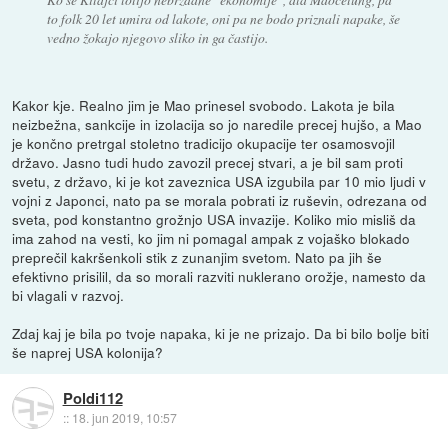
to folk 20 let umira od lakote, oni pa ne bodo priznali napake, še
vedno žokajo njegovo sliko in ga častijo.
Kakor kje. Realno jim je Mao prinesel svobodo. Lakota je bila
neizbežna, sankcije in izolacija so jo naredile precej hujšo, a Mao
je končno pretrgal stoletno tradicijo okupacije ter osamosvojil
državo. Jasno tudi hudo zavozil precej stvari, a je bil sam proti
svetu, z državo, ki je kot zaveznica USA izgubila par 10 mio ljudi v
vojni z Japonci, nato pa se morala pobrati iz ruševin, odrezana od
sveta, pod konstantno grožnjo USA invazije. Koliko mio misliš da
ima zahod na vesti, ko jim ni pomagal ampak z vojaško blokado
preprečil kakršenkoli stik z zunanjim svetom. Nato pa jih še
efektivno prisilil, da so morali razviti nuklerano orožje, namesto da
bi vlagali v razvoj.
Zdaj kaj je bila po tvoje napaka, ki je ne prizajo. Da bi bilo bolje biti
še naprej USA kolonija?
Poldi112
::
18. jun 2019, 10:57