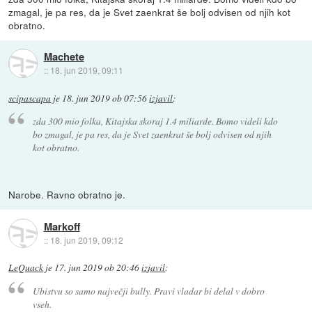
zmagal, je pa res, da je Svet zaenkrat še bolj odvisen od njih kot
obratno.
Machete
::
18. jun 2019, 09:11
scipascapa
je
18. jun 2019 ob 07:56
izjavil
:
zda 300 mio folka, Kitajska skoraj 1.4 miliarde. Bomo videli kdo
bo zmagal, je pa res, da je Svet zaenkrat še bolj odvisen od njih
kot obratno.
Narobe. Ravno obratno je.
Markoff
::
18. jun 2019, 09:12
LeQuack
je
17. jun 2019 ob 20:46
izjavil
:
Ubistvu so samo največji bully. Pravi vladar bi delal v dobro
vseh.