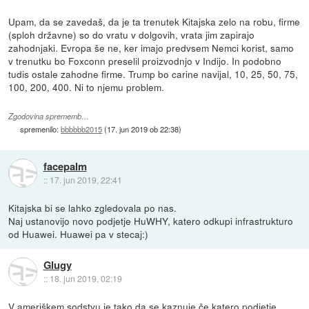
Upam, da se zavedaš, da je ta trenutek Kitajska zelo na robu, firme
(sploh državne) so do vratu v dolgovih, vrata jim zapirajo
zahodnjaki. Evropa še ne, ker imajo predvsem Nemci korist, samo
v trenutku bo Foxconn preselil proizvodnjo v Indijo. In podobno
tudis ostale zahodne firme. Trump bo carine navijal, 10, 25, 50, 75,
100, 200, 400. Ni to njemu problem.
Zgodovina sprememb…
spremenilo:
bbbbbb2015
(
17. jun 2019 ob 22:38
)
facepalm
::
17. jun 2019, 22:41
Kitajska bi se lahko zgledovala po nas.
Naj ustanovijo novo podjetje HuWHY, katero odkupi infrastrukturo
od Huawei. Huawei pa v stecaj:)
Glugy
::
18. jun 2019, 02:19
V ameriškem sodstvu je tako da se kaznuje če katero podjetje