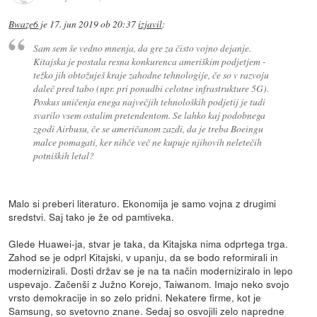
Bwaze6
je
17. jun 2019 ob 20:37
izjavil
:
Sam sem še vedno mnenja, da gre za čisto vojno dejanje.
Kitajska je postala resna konkurenca ameriškim podjetjem -
težko jih obtožuješ kraje zahodne tehnologije, če so v razvoju
daleč pred tabo (npr. pri ponudbi celotne infrastrukture 5G).
Poskus uničenja enega največjih tehnoloških podjetij je tudi
svarilo vsem ostalim pretendentom. Se lahko kaj podobnega
zgodi Airbusu, če se američanom zazdi, da je treba Boeingu
malce pomagati, ker nihče več ne kupuje njihovih neletečih
potniških letal?
Malo si preberi literaturo. Ekonomija je samo vojna z drugimi
sredstvi. Saj tako je že od pamtiveka.
Glede Huawei-ja, stvar je taka, da Kitajska nima odprtega trga.
Zahod se je odprl Kitajski, v upanju, da se bodo reformirali in
modernizirali. Dosti držav se je na ta način moderniziralo in lepo
uspevajo. Začenši z Južno Korejo, Taiwanom. Imajo neko svojo
vrsto demokracije in so zelo pridni. Nekatere firme, kot je
Samsung, so svetovno znane. Sedaj so osvojili zelo napredne