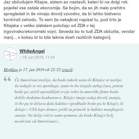
Jaz občudujem Kitajce, sistem so nastavili, kateri bi na dolgi rok
pojedel vse ostale ekonomije. Se bojim, da so jih malo prehitro
spregledali in še nimajo dovolj vzvodov, da bi lahko bistveno
kontrirali zahodu. To sem že nekajkrat napisal tu, pod črto je
Kitajska v veliko slabšem položaju od ZDA v tej
trgovinsko/ekonomski vojni. Seveda bo to tudi ZDA občutila, vendar
manj... v boksu bi to bila tekma dveh različnih kategorij.
WhiteAngel
::
18. jun 2019, 11:34
Highlag
je
17. jun 2019 ob 22:22
izjavil
:
Če Američani mislijo, da bodo takole ustavili Kitajce se motijo.
Ja sedajle se res spotikajo, samo to bo trajalo nekaj časa, potem
bodo pa začeli uporabljati svojo robo in ameriške firme bodo
dobile dodatno konkurenco. Kitajci imajo sedaj dovolj znanja,
če bo pa še država dala kakšno vzpodbudo bodo pa še Kitajci, ki
delajo v USA lepo domov prišli in prinesli še kakšno manjkajoče
znanje. Na dolgi rok to samo pomeni, da bodo Kitajci bolj
neodvisni od Američanov...