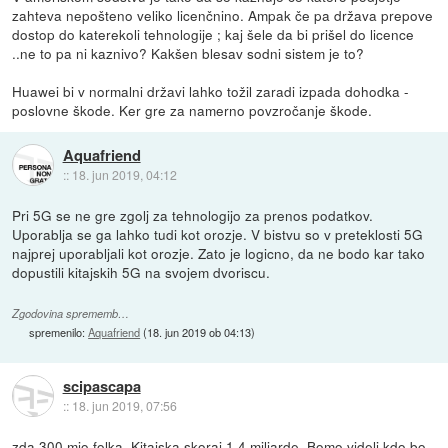
zahteva nepošteno veliko licenčnino. Ampak če pa država prepove
dostop do katerekoli tehnologije ; kaj šele da bi prišel do licence
..ne to pa ni kaznivo? Kakšen blesav sodni sistem je to?
Huawei bi v normalni državi lahko tožil zaradi izpada dohodka -
poslovne škode. Ker gre za namerno povzročanje škode.
Aquafriend
::
18. jun 2019, 04:12
Pri 5G se ne gre zgolj za tehnologijo za prenos podatkov.
Uporablja se ga lahko tudi kot orozje. V bistvu so v preteklosti 5G
najprej uporabljali kot orozje. Zato je logicno, da ne bodo kar tako
dopustili kitajskih 5G na svojem dvoriscu.
Zgodovina sprememb…
spremenilo:
Aquafriend
(
18. jun 2019 ob 04:13
)
scipascapa
::
18. jun 2019, 07:56
zda 300 mio folka, Kitajska skoraj 1.4 miliarde. Bomo videli kdo bo