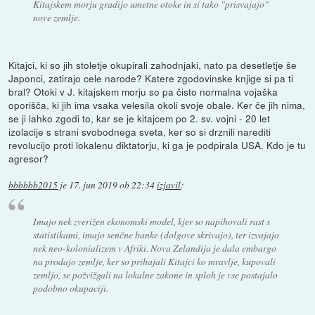
Kitajskem morju gradijo umetne otoke in si tako "prisvajajo"
nove zemlje.
Kitajci, ki so jih stoletje okupirali zahodnjaki, nato pa desetletje še
Japonci, zatirajo cele narode? Katere zgodovinske knjige si pa ti
bral? Otoki v J. kitajskem morju so pa čisto normalna vojaška
oporišča, ki jih ima vsaka velesila okoli svoje obale. Ker če jih nima,
se ji lahko zgodi to, kar se je kitajcem po 2. sv. vojni - 20 let
izolacije s strani svobodnega sveta, ker so si drznili narediti
revolucijo proti lokalenu diktatorju, ki ga je podpirala USA. Kdo je tu
agresor?
bbbbbb2015
je
17. jun 2019 ob 22:34
izjavil
:
Imajo nek zverižen ekonomski model, kjer so napihovali rast s
statistikami, imajo senčne banke (dolgove skrivajo), ter izvajajo
nek neo-kolonializem v Afriki. Nova Zelandija je dala embargo
na prodajo zemlje, ker so prihajali Kitajci ko mravlje, kupovali
zemljo, se požvižgali na lokalne zakone in sploh je vse postajalo
podobno okupaciji.