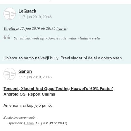
LeQuack
::
17. jun 2019, 20:46
Vazelin
je
17. jun 2019 ob 20:32
izjavil
:
Se vidi kdo vodi igro. Ameri so še vedno vladarji sveta
Ubistvu so samo največji bully. Pravi vladar bi delal v dobro vseh.
Ganon
::
17. jun 2019, 20:46
Tencent, Xiaomi And Oppo Testing Huawei's '60% Faster'
Android OS, Report Claims
Američani si kopljejo jamo.
Zgodovina sprememb…
spremenil:
Ganon
(
17. jun 2019 ob 20:47
)