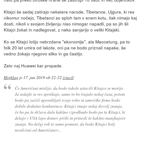
Kitajci še sedaj zatirajo nekatere narode, Tibetance, Ujgure, ki res
nikomur nočejo, Tibetanci so sploh tam v enem kotu, itak nimajo kaj
dosti, nikoli v svojem življenju niso nimogar napadli, pa so jih šli
Kitajci žokat in nadlegovat, z neko sanjarijo o veliki Kitajski.
Ko se Kitajci lotijo nebrzdane "ekonomije", ala Maocetung, pa to
folk 20 let umira od lakote, oni pa ne bodo priznali napake, še
vedno žokajo njegovo sliko in ga častijo.
Zato naj Huawei kar propade.
Highlag
je
17. jun 2019 ob 22:22
izjavil
:
Če Američani mislijo, da bodo takole ustavili Kitajce se motijo.
Ja sedajle se res spotikajo, samo to bo trajalo nekaj časa, potem
bodo pa začeli uporabljati svojo robo in ameriške firme bodo
dobile dodatno konkurenco. Kitajci imajo sedaj dovolj znanja,
če bo pa še država dala kakšno vzpodbudo bodo pa še Kitajci, ki
delajo v USA lepo domov prišli in prinesli še kakšno manjkajoče
znanje. Na dolgi rok to samo pomeni, da bodo Kitajci bolj
neodvisni od Američanov...