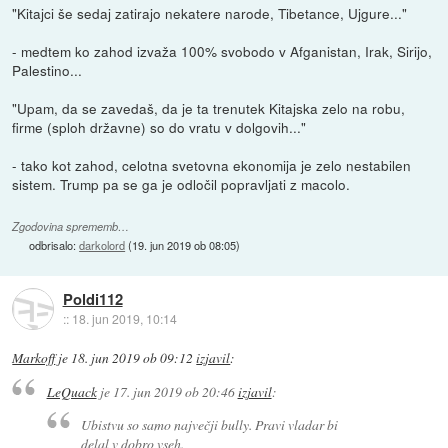
"Kitajci še sedaj zatirajo nekatere narode, Tibetance, Ujgure..."
- medtem ko zahod izvaža 100% svobodo v Afganistan, Irak, Sirijo,
Palestino...
"Upam, da se zavedaš, da je ta trenutek Kitajska zelo na robu,
firme (sploh državne) so do vratu v dolgovih..."
- tako kot zahod, celotna svetovna ekonomija je zelo nestabilen
sistem. Trump pa se ga je odločil popravljati z macolo.
Zgodovina sprememb…
odbrisalo:
darkolord
(
19. jun 2019 ob 08:05
)
Poldi112
::
18. jun 2019, 10:14
Markoff
je
18. jun 2019 ob 09:12
izjavil
:
LeQuack
je
17. jun 2019 ob 20:46
izjavil
:
Ubistvu so samo največji bully. Pravi vladar bi
delal v dobro vseh.