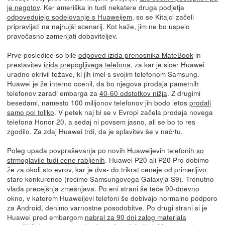
je negotov
. Ker ameriška in tudi nekatere druga podjetja
odpovedujejo sodelovanje s Huaweijem
, so se Kitajci začeli
pripravljati na najhujši scenarij. Kot kaže, jim ne bo uspelo
pravočasno zamenjati dobaviteljev.
Prve posledice so bile
odpoved izida prenosnika MateBook
in
prestavitev
izida prepogljivega telefona
, za kar je sicer Huawei
uradno okrivil težave, ki jih imel s svojim telefonom Samsung.
Huawei je že interno ocenil, da bo njegova prodaja pametnih
telefonov zaradi embarga za
40-60 odstotkov nižja
. Z drugimi
besedami, namesto 100 milijonov telefonov jih bodo letos
prodali
samo pol toliko
. V petek naj bi se v Evropi začela prodaja novega
telefona Honor 20, a sedaj ni povsem jasno, ali se bo to res
zgodilo. Za zdaj Huawei trdi, da je splavitev še v načrtu.
Poleg upada povpraševanja po novih Huaweijevih telefonih
so
strmoglavile tudi cene rabljenih
. Huawei P20 ali P20 Pro dobimo
že za okoli sto evrov, kar je dva- do trikrat ceneje od primerljivo
stare konkurence (recimo Samsungovega Galaxyja S9). Trenutno
vlada precejšnja zmešnjava. Po eni strani še teče 90-dnevno
okno, v katerem Huaweijevi telefoni še dobivajo normalno podporo
za Android, denimo varnostne posodobitve. Po drugi strani si je
Huawei pred embargom
nabral za 90 dni zalog materiala