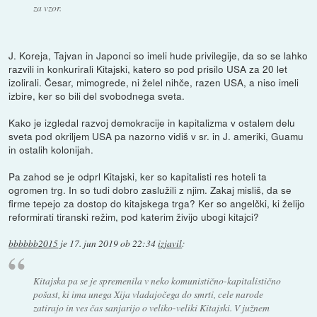
za vzor.
J. Koreja, Tajvan in Japonci so imeli hude privilegije, da so se lahko
razvili in konkurirali Kitajski, katero so pod prisilo USA za 20 let
izolirali. Česar, mimogrede, ni želel nihče, razen USA, a niso imeli
izbire, ker so bili del svobodnega sveta.
Kako je izgledal razvoj demokracije in kapitalizma v ostalem delu
sveta pod okriljem USA pa nazorno vidiš v sr. in J. ameriki, Guamu
in ostalih kolonijah.
Pa zahod se je odprl Kitajski, ker so kapitalisti res hoteli ta
ogromen trg. In so tudi dobro zaslužili z njim. Zakaj misliš, da se
firme tepejo za dostop do kitajskega trga? Ker so angelčki, ki želijo
reformirati tiranski režim, pod katerim živijo ubogi kitajci?
bbbbbb2015
je
17. jun 2019 ob 22:34
izjavil
:
Kitajska pa se je spremenila v neko komunistično-kapitalistično
pošast, ki ima unega Xija vladajočega do smrti, cele narode
zatirajo in ves čas sanjarijo o veliko-veliki Kitajski. V južnem