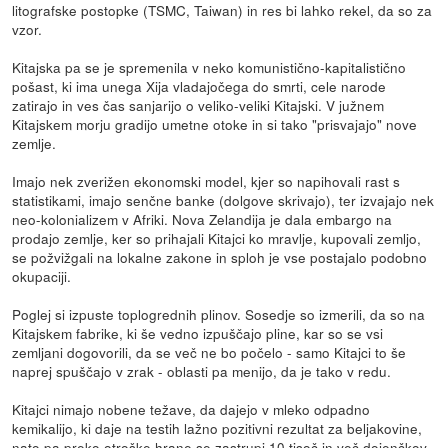
litografske postopke (TSMC, Taiwan) in res bi lahko rekel, da so za
vzor.
Kitajska pa se je spremenila v neko komunistično-kapitalistično
pošast, ki ima unega Xija vladajočega do smrti, cele narode
zatirajo in ves čas sanjarijo o veliko-veliki Kitajski. V južnem
Kitajskem morju gradijo umetne otoke in si tako "prisvajajo" nove
zemlje.
Imajo nek zverižen ekonomski model, kjer so napihovali rast s
statistikami, imajo senčne banke (dolgove skrivajo), ter izvajajo nek
neo-kolonializem v Afriki. Nova Zelandija je dala embargo na
prodajo zemlje, ker so prihajali Kitajci ko mravlje, kupovali zemljo,
se požvižgali na lokalne zakone in sploh je vse postajalo podobno
okupaciji.
Poglej si izpuste toplogrednih plinov. Sosedje so izmerili, da so na
Kitajskem fabrike, ki še vedno izpuščajo pline, kar so se vsi
zemljani dogovorili, da se več ne bo počelo - samo Kitajci to še
naprej spuščajo v zrak - oblasti pa menijo, da je tako v redu.
Kitajci nimajo nobene težave, da dajejo v mleko odpadno
kemikalijo, ki daje na testih lažno pozitivni rezultat za beljakovine,
nato pa preko otroške hrane se zastrupi 10 tisoč in več dojenčkov.