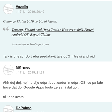
Vazelin
::
17. jun 2019, 20:49
Ganon
je
17. jun 2019 ob 20:46
izjavil
:
Tencent, Xiaomi And Oppo Testing Huawei's '60% Faster'
Android OS, Report Claims
Američani si kopljejo jamo.
Talk is cheap. Bo treba predatavit tale 60% hitrejsi android
MKrmec
::
17. jun 2019, 21:31
Ahh dej dej, nej nardijo odprt bootloader in odprt OS, ce pa kdo
hoce dat dol Google Apps bodo ze sami dal gor.
ni konc sveta
DePalmo