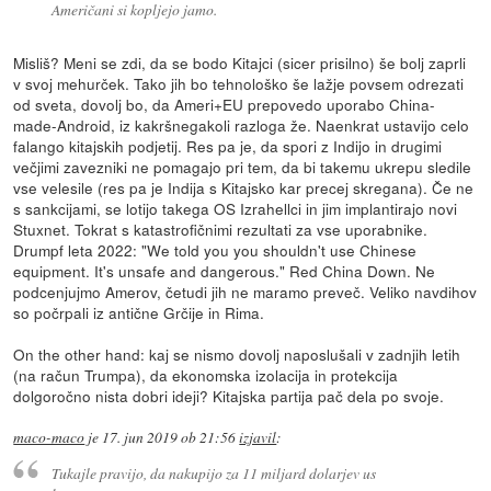
Američani si kopljejo jamo.
Misliš? Meni se zdi, da se bodo Kitajci (sicer prisilno) še bolj zaprli
v svoj mehurček. Tako jih bo tehnološko še lažje povsem odrezati
od sveta, dovolj bo, da Ameri+EU prepovedo uporabo China-
made-Android, iz kakršnegakoli razloga že. Naenkrat ustavijo celo
falango kitajskih podjetij. Res pa je, da spori z Indijo in drugimi
večjimi zavezniki ne pomagajo pri tem, da bi takemu ukrepu sledile
vse velesile (res pa je Indija s Kitajsko kar precej skregana). Če ne
s sankcijami, se lotijo takega OS Izrahellci in jim implantirajo novi
Stuxnet. Tokrat s katastrofičnimi rezultati za vse uporabnike.
Drumpf leta 2022: "We told you you shouldn't use Chinese
equipment. It's unsafe and dangerous." Red China Down. Ne
podcenjujmo Amerov, četudi jih ne maramo preveč. Veliko navdihov
so počrpali iz antične Grčije in Rima.
On the other hand: kaj se nismo dovolj naposlušali v zadnjih letih
(na račun Trumpa), da ekonomska izolacija in protekcija
dolgoročno nista dobri ideji? Kitajska partija pač dela po svoje.
maco-maco
je
17. jun 2019 ob 21:56
izjavil
:
Tukajle pravijo, da nakupijo za 11 miljard dolarjev us