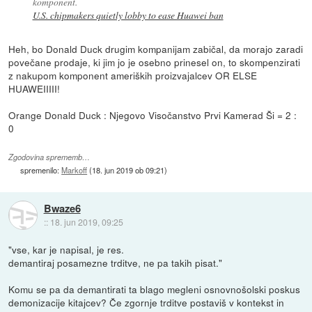
komponent.
U.S. chipmakers quietly lobby to ease Huawei ban
Heh, bo Donald Duck drugim kompanijam zabičal, da morajo zaradi
povečane prodaje, ki jim jo je osebno prinesel on, to skompenzirati
z nakupom komponent ameriških proizvajalcev OR ELSE
HUAWEIIIII!
Orange Donald Duck : Njegovo Visočanstvo Prvi Kamerad Ši = 2 :
0
Zgodovina sprememb…
spremenilo:
Markoff
(
18. jun 2019 ob 09:21
)
Bwaze6
::
18. jun 2019, 09:25
"vse, kar je napisal, je res.
demantiraj posamezne trditve, ne pa takih pisat."
Komu se pa da demantirati ta blago megleni osnovnošolski poskus
demonizacije kitajcev? Če zgornje trditve postaviš v kontekst in