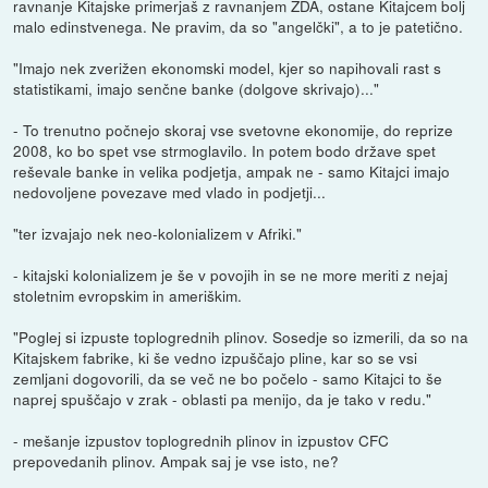
ravnanje Kitajske primerjaš z ravnanjem ZDA, ostane Kitajcem bolj
malo edinstvenega. Ne pravim, da so "angelčki", a to je patetično.
"Imajo nek zverižen ekonomski model, kjer so napihovali rast s
statistikami, imajo senčne banke (dolgove skrivajo)..."
- To trenutno počnejo skoraj vse svetovne ekonomije, do reprize
2008, ko bo spet vse strmoglavilo. In potem bodo države spet
reševale banke in velika podjetja, ampak ne - samo Kitajci imajo
nedovoljene povezave med vlado in podjetji...
"ter izvajajo nek neo-kolonializem v Afriki."
- kitajski kolonializem je še v povojih in se ne more meriti z nejaj
stoletnim evropskim in ameriškim.
"Poglej si izpuste toplogrednih plinov. Sosedje so izmerili, da so na
Kitajskem fabrike, ki še vedno izpuščajo pline, kar so se vsi
zemljani dogovorili, da se več ne bo počelo - samo Kitajci to še
naprej spuščajo v zrak - oblasti pa menijo, da je tako v redu."
- mešanje izpustov toplogrednih plinov in izpustov CFC
prepovedanih plinov. Ampak saj je vse isto, ne?