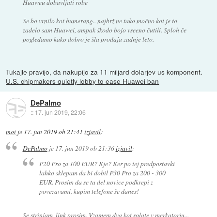
Huaweu dobavljati robe
Se bo vrnilo kot bumerang.. najbrž ne tako močno kot je to
zadelo sam Huawei, ampak škodo bojo vseeno čutili. Sploh če
pogledamo kako dobro je šla prodaja zadnje leto.
Tukajle pravijo, da nakupijo za 11 miljard dolarjev us komponent.
U.S. chipmakers quietly lobby to ease Huawei ban
DePalmo
::
17. jun 2019, 22:06
moi
je
17. jun 2019 ob 21:41
izjavil
:
DePalmo
je
17. jun 2019 ob 21:36
izjavil
:
P20 Pro za 100 EUR? Kje? Ker po tej predpostavki
lahko sklepam da bi dobil P30 Pro za 200 - 300
EUR. Prosim da se ta del novice podkrepi z
povezavami, kupim telefone še danes!
Se strinjam, link prosim. Vzamem dva kot solate v merkatorju...