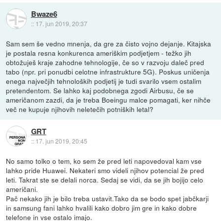
Bwaze6
::
17. jun 2019, 20:37
Sam sem še vedno mnenja, da gre za čisto vojno dejanje. Kitajska
je postala resna konkurenca ameriškim podjetjem - težko jih
obtožuješ kraje zahodne tehnologije, če so v razvoju daleč pred
tabo (npr. pri ponudbi celotne infrastrukture 5G). Poskus uničenja
enega največjih tehnoloških podjetij je tudi svarilo vsem ostalim
pretendentom. Se lahko kaj podobnega zgodi Airbusu, če se
američanom zazdi, da je treba Boeingu malce pomagati, ker nihče
več ne kupuje njihovih neletečih potniških letal?
GRT
::
17. jun 2019, 20:45
No samo tolko o tem, ko sem že pred leti napovedoval kam vse
lahko pride Huawei. Nekateri smo videli njihov potencial že pred
leti. Takrat ste se delali norca. Sedaj se vidi, da se jih bojijo celo
američani.
Pač nekako jih je bilo treba ustavit.Tako da se bodo spet jabčkarji
in samsung fani lahko hvalili kako dobro jim gre in kako dobre
telefone in vse ostalo imajo.