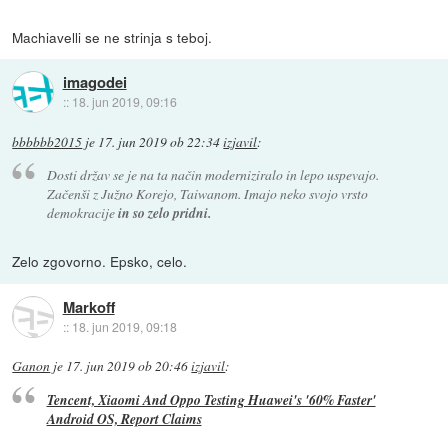
Machiavelli se ne strinja s teboj.
imagodei
::
18. jun 2019, 09:16
bbbbbb2015
je
17. jun 2019 ob 22:34
izjavil
:
Dosti držav se je na ta način moderniziralo in lepo uspevajo.
Začenši z Južno Korejo, Taiwanom. Imajo neko svojo vrsto
demokracije
in so zelo pridni.
Zelo zgovorno. Epsko, celo.
Markoff
::
18. jun 2019, 09:18
Ganon
je
17. jun 2019 ob 20:46
izjavil
:
Tencent, Xiaomi And Oppo Testing Huawei's '60% Faster'
Android OS, Report Claims