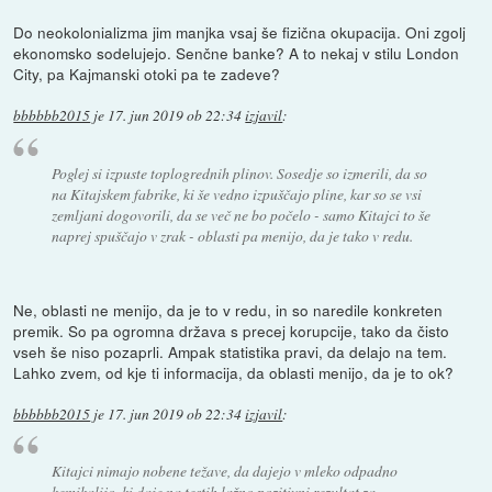
Do neokolonializma jim manjka vsaj še fizična okupacija. Oni zgolj
ekonomsko sodelujejo. Senčne banke? A to nekaj v stilu London
City, pa Kajmanski otoki pa te zadeve?
bbbbbb2015
je
17. jun 2019 ob 22:34
izjavil
:
Poglej si izpuste toplogrednih plinov. Sosedje so izmerili, da so
na Kitajskem fabrike, ki še vedno izpuščajo pline, kar so se vsi
zemljani dogovorili, da se več ne bo počelo - samo Kitajci to še
naprej spuščajo v zrak - oblasti pa menijo, da je tako v redu.
Ne, oblasti ne menijo, da je to v redu, in so naredile konkreten
premik. So pa ogromna država s precej korupcije, tako da čisto
vseh še niso pozaprli. Ampak statistika pravi, da delajo na tem.
Lahko zvem, od kje ti informacija, da oblasti menijo, da je to ok?
bbbbbb2015
je
17. jun 2019 ob 22:34
izjavil
:
Kitajci nimajo nobene težave, da dajejo v mleko odpadno
kemikalijo, ki daje na testih lažno pozitivni rezultat za