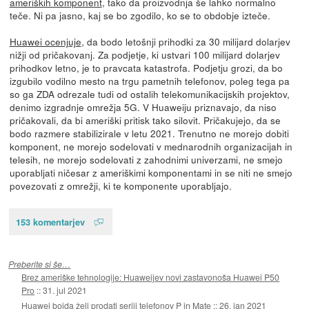
ameriških komponent
, tako da proizvodnja še lahko normalno
teče. Ni pa jasno, kaj se bo zgodilo, ko se to obdobje izteče.
Huawei ocenjuje
, da bodo letošnji prihodki za 30 milijard dolarjev
nižji od pričakovanj. Za podjetje, ki ustvari 100 milijard dolarjev
prihodkov letno, je to pravcata katastrofa. Podjetju grozi, da bo
izgubilo vodilno mesto na trgu pametnih telefonov, poleg tega pa
so ga ZDA odrezale tudi od ostalih telekomunikacijskih projektov,
denimo izgradnje omrežja 5G. V Huaweiju priznavajo, da niso
pričakovali, da bi ameriški pritisk tako silovit. Pričakujejo, da se
bodo razmere stabilizirale v letu 2021. Trenutno ne morejo dobiti
komponent, ne morejo sodelovati v mednarodnih organizacijah in
telesih, ne morejo sodelovati z zahodnimi univerzami, ne smejo
uporabljati ničesar z ameriškimi komponentami in se niti ne smejo
povezovati z omrežji, ki te komponente uporabljajo.
153 komentarjev
Preberite si še…
Brez ameriške tehnologije: Huaweijev novi zastavonoša Huawei P50
Pro
::
31. jul 2021
Huawei bojda želi prodati seriji telefonov P in Mate
::
26. jan 2021