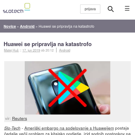
☰
Novice
»
Android
»
Huawei se pripravlja na katastrofo
Huawei se pripravlja na katastrofo
Matej Huš
::
17. jun 2019
ob 20:12
Android
vir:
Reuters
-
Ameriški embargo na sodelovanje s Huaweijem
postaja
Slo-Tech
čedalje večji problem za kitajsko podjetje,
izid sodnih postopkov pa