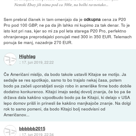
Nemski Ebay jih nima pod ca 300e, na bolhi ravnotako...
Sem prebral članek in tam omenjajo da je
cena za P20
odkupna
Pro pod 100 GBP, ne pa da jih lahko mi kupimo za tak denar. To je
isto kot pri nas, kjer so mi za pol leta starega P20 Pro, perfektno
ohranjenega preprodajalci ponujali med 300 in 350 EUR. Telemach
ponuja še manj, nazadnje 270 EUR.
Highlag
::
17. jun 2019, 22:22
Če Američani mislijo, da bodo takole ustavili Kitajce se motijo. Ja
sedajle se res spotikajo, samo to bo trajalo nekaj časa, potem
bodo pa začeli uporabljati svojo robo in ameriške firme bodo dobile
dodatno konkurenco. Kitajci imajo sedaj dovolj znanja, če bo pa še
država dala kakšno vzpodbudo bodo pa še Kitajci, ki delajo v USA
lepo domov prišli in prinesli še kakšno manjkajoče znanje. Na dolgi
rok to samo pomeni, da bodo Kitajci bolj neodvisni od
Američanov...
bbbbbb2015
::
17. jun 2019, 22:34