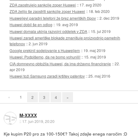
ZDA zaostrujejo sankcije zoper Huawei
::
17. avg 2020
ZDA želijo še zaostriti sankcije zoper Huawei
::
18. feb 2020
Huaweijevi paradni telefoni že brez ameriških čipov
::
2. dec 2019
Huawei dobil še en odlog
::
19. avg 2019
Huawei domala ukinja razvojni oddelek v ZDA
::
15. jul 2019
Huawei zaradi ameriške blokade zmanjšuje proizvodnjo pametnih
telefonov
::
2. jun 2019
Google prekinil sodelovanje s Huaweijem
::
19. maj 2019
Huawei: Podpišemo, da ne bomo vohunili!
::
15. maj 2019
CIA domnevno obtožila Huawei, da ima državno financiranje
::
22.
apr 2019
Huawei toži Samsung zaradi kršitev patentov
::
25. maj 2016
«
1
2
3
4
»
M-XXXX
::
17. jun 2019, 20:20
Kje kupim P20 pro za 100-150€? Takoj zdajle enega naročim :D