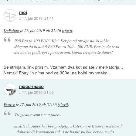
moi
::
17. jun 2019, 21:41
DePalmo
je
17. jun 2019 ob 21:36
izjavil
:
P20 Pro za 100 EUR? Kje? Ker po tej predpostavki lahko
sklepam da bi dobil P30 Pro za 200 - 300 EUR. Prosim da se ta
del novice podkrepi z povezavami, kupim telefone še danes!
Se strinjam, link prosim. Vzamem dva kot solate v merkatorju...
Nemski Ebay jih nima pod ca 300e, na bolhi ravnotako...
maco-maco
::
17. jun 2019, 21:56
Evolve
je
17. jun 2019 ob 21:36
izjavil
:
Vsi gledate sam v eno smer...
mislite da Amerika (beri podjetja s katerimi je Huawei sodeloval
- dobavitelji komponent itd...) ne bo nič pušila, ker ne smejo