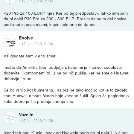
::
17. jun 2019, 21:36
P20 Pro za 100 EUR? Kje? Ker po tej predpostavki lahko sklepam
da bi dobil P30 Pro za 200 - 300 EUR. Prosim da se ta del novice
podkrepi z povezavami, kupim telefone še danes!
Evolve
::
17. jun 2019, 21:36
Vsi gledate sam v eno smer...
mislite da Amerika (beri podjetja s katerimi je Huawei sodeloval -
dobavitelji komponent itd...) ne bo nič pušila, ker ne smejo Huaweu
dobavljati robe
Se bo vrnilo kot bumerang.. najbrž ne tako močno kot je to zadelo
sam Huawei, ampak škodo bojo vseeno čutili. Sploh če pogledamo
kako dobro je šla prodaja zadnje leto.
Vazelin
::
17. jun 2019, 21:38
Izpad teh par 10 mio kosov od Huaweia bodo drugi pokrili. Nič bat.