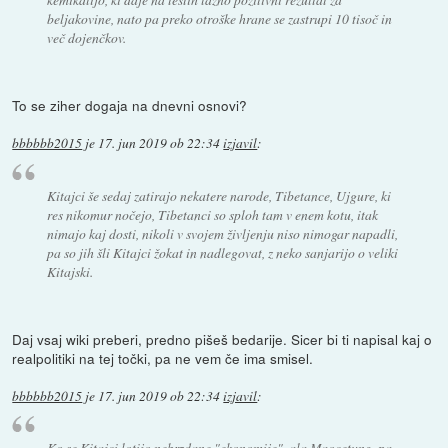
beljakovine, nato pa preko otroške hrane se zastrupi 10 tisoč in
več dojenčkov.
To se ziher dogaja na dnevni osnovi?
bbbbbb2015
je
17. jun 2019 ob 22:34
izjavil
:
Kitajci še sedaj zatirajo nekatere narode, Tibetance, Ujgure, ki
res nikomur nočejo, Tibetanci so sploh tam v enem kotu, itak
nimajo kaj dosti, nikoli v svojem življenju niso nimogar napadli,
pa so jih šli Kitajci žokat in nadlegovat, z neko sanjarijo o veliki
Kitajski.
Daj vsaj wiki preberi, predno pišeš bedarije. Sicer bi ti napisal kaj o
realpolitiki na tej točki, pa ne vem če ima smisel.
bbbbbb2015
je
17. jun 2019 ob 22:34
izjavil
:
Ko se Kitajci lotijo nebrzdane "ekonomije", ala Maocetung, pa