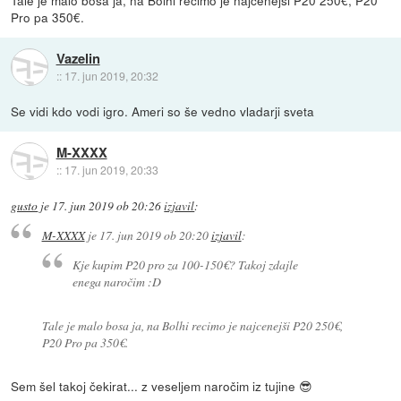
Tale je malo bosa ja, na Bolhi recimo je najcenejši P20 250€, P20
Pro pa 350€.
Vazelin
::
17. jun 2019, 20:32
Se vidi kdo vodi igro. Ameri so še vedno vladarji sveta
M-XXXX
::
17. jun 2019, 20:33
gusto
je
17. jun 2019 ob 20:26
izjavil
:
M-XXXX
je
17. jun 2019 ob 20:20
izjavil
:
Kje kupim P20 pro za 100-150€? Takoj zdajle
enega naročim :D
Tale je malo bosa ja, na Bolhi recimo je najcenejši P20 250€,
P20 Pro pa 350€.
Sem šel takoj čekirat... z veseljem naročim iz tujine 😎