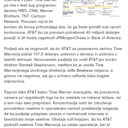
pa ima v lasti kup programov,
denimo HBO, CNN, Warner
Brothers, TNT, Cartoon
Network. Prevzem naj bi bil
končan do konca prihodnjega leta, če ga bodo potrdili tudi varuhi
konkurence. AT&T bo za prevzem potreboval 40 milijard dolarjev
posojil, ki jih bosta zagotovili JPMorganChase in Bank of America.
Podjetji sta se dogovorili, da bo AT&T za posamezno delnico Time
Warnerja plačal 107,5 dolarjev, polovico v denarju in polovico v
lastnih delnicah. Novonastalo podjetje bo vodil AT&T-jev izvršni
direktor Randall Stephenson, medtem ko je usoda Time
Warnerjevega izvršnega direktorja Jeffa Bewkesa nejasna, a
gotovo ne negotova, saj ga v primeru odhoda čaka bogata
odpravnina.
Čeprav tako AT&T kakor Time Warner ocenjujeta, da prevzemna
namera pri regulatorjih trga ne bo naletela na nobene težave, vsi
o tem niso tako prepričani. Koncentracija moči ter združenja
ponudnikov vsebine in operaterjev namreč predstavlja tveganje,
da bo podjetje poteptalo zaveze o nevtralnosti interneta in
favoriziralo svoje vsebine. Obstaja tudi bojazen, da bo AT&T
podražil vsebine Time Warnerja za ostale operaterje, kar bi