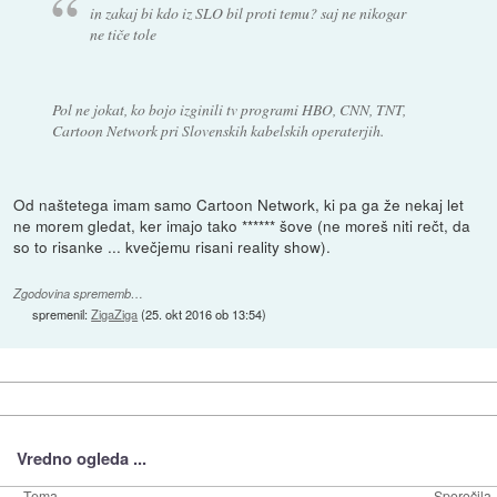
in zakaj bi kdo iz SLO bil proti temu? saj ne nikogar
ne tiče tole
Pol ne jokat, ko bojo izginili tv programi HBO, CNN, TNT,
Cartoon Network pri Slovenskih kabelskih operaterjih.
Od naštetega imam samo Cartoon Network, ki pa ga že nekaj let
ne morem gledat, ker imajo tako ****** šove (ne moreš niti rečt, da
so to risanke ... kvečjemu risani reality show).
Zgodovina sprememb…
spremenil:
ZigaZiga
(
25. okt 2016 ob 13:54
)
Vredno ogleda ...
Tema
Sporočila