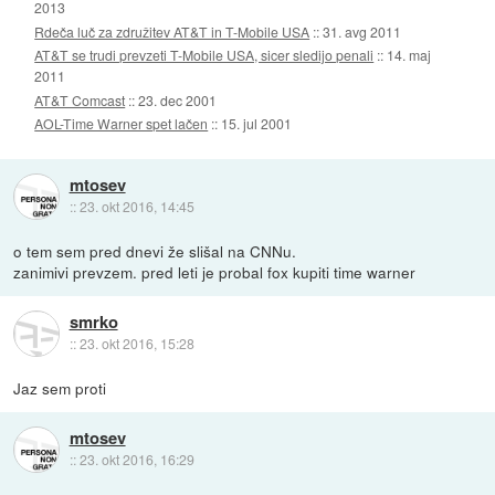
2013
Rdeča luč za združitev AT&T in T-Mobile USA
::
31. avg 2011
AT&T se trudi prevzeti T-Mobile USA, sicer sledijo penali
::
14. maj
2011
AT&T Comcast
::
23. dec 2001
AOL-Time Warner spet lačen
::
15. jul 2001
mtosev
::
23. okt 2016, 14:45
o tem sem pred dnevi že slišal na CNNu.
zanimivi prevzem. pred leti je probal fox kupiti time warner
smrko
::
23. okt 2016, 15:28
Jaz sem proti
mtosev
::
23. okt 2016, 16:29