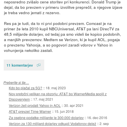
neposredno zvišalo cene storitev pri konkurenci. Donald Trump je
dejal, da bo prevzem v primeru izvolitve preprečil, a njegove izjave
je treba vedno jemati z rezervo.
Res pa je tudi, da to ni prvi podobni prevzem. Comcast je na
primer že leta 2010 kupil NBCUniversal, AT&T pa lani DirecTV za
48,5 milijarde dolarjev, od tedaj pa smo videli še kopico podobnih,
a manjših prevzemov. Medtem se Verizon, ki je kupil AOL, pogaja
o prevzemu Yahooja, a so pogovori zaradi vdorov v Yahoo in
vohunjenja nekoliko zastali.
11 komentarjev
Preberite si še…
Kdo bo plačal za 5G?
::
18. maj 2023
Nov pretočni velikan na obzorju: AT&T bo WarnerMedia spojil z
Discoveryjem
::
17. maj 2021
Verizon želi prodati Yahoo in AOL
::
30. apr 2021
AT&T prevzel Time Warner
::
15. jun 2018
Za osebne podatke milijarde le 300.000 dolarjev
::
16. dec 2016
Verizon za 130 milijard dolarjev odkupil Vodafonov delež
::
2. sep