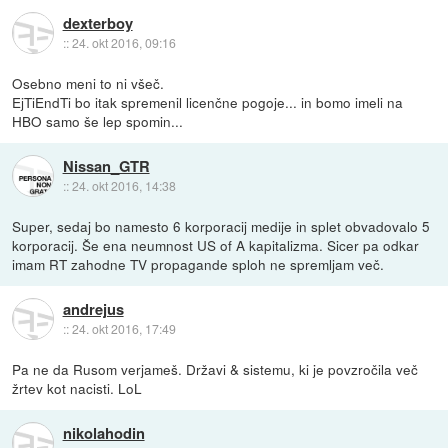
dexterboy
::
24. okt 2016, 09:16
Osebno meni to ni všeč.
EjTiEndTi bo itak spremenil licenčne pogoje... in bomo imeli na
HBO samo še lep spomin...
Nissan_GTR
::
24. okt 2016, 14:38
Super, sedaj bo namesto 6 korporacij medije in splet obvadovalo 5
korporacij. Še ena neumnost US of A kapitalizma. Sicer pa odkar
imam RT zahodne TV propagande sploh ne spremljam več.
andrejus
::
24. okt 2016, 17:49
Pa ne da Rusom verjameš. Državi & sistemu, ki je povzročila več
žrtev kot nacisti. LoL
nikolahodin