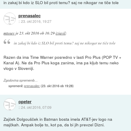
in zakaj bi kdo iz SLO bil proti temu? saj ne nikogar ne tiče tole
prenasalec
::
23. okt 2016, 19:27
mtosev
je
23. okt 2016 ob 16:29
izjavil
:
in zakaj bi kdo iz SLO bil proti temu? saj ne nikogar ne tiče tole
Razen da ima Time Warner posredno v lasti Pro Plus (POP TV +
Kanal A). Ne da Pro Plus koga zanima, ima pa kljub temu neko
vlogo v Sloveniji.
Zgodovina sprememb…
spremenil:
prenasalec
(
23. okt 2016 ob 19:28
)
opeter
::
24. okt 2016, 07:09
Zajček Dolgoušček in Batman bosta imela AT&T-jev logo na
majčkah. Ampak bolje to, kot pa, da bi jih prevzel Dizni.