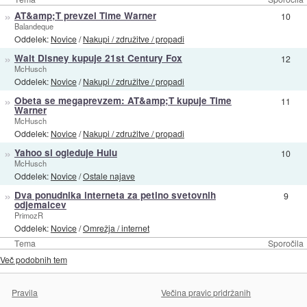
»
AT&amp;T prevzel Time Warner
10
Balandeque
Oddelek:
Novice
/
Nakupi / združitve / propadi
»
Walt Disney kupuje 21st Century Fox
12
McHusch
Oddelek:
Novice
/
Nakupi / združitve / propadi
»
Obeta se megaprevzem: AT&amp;T kupuje Time
11
Warner
McHusch
Oddelek:
Novice
/
Nakupi / združitve / propadi
»
Yahoo si ogleduje Hulu
10
McHusch
Oddelek:
Novice
/
Ostale najave
»
Dva ponudnika interneta za petino svetovnih
9
odjemalcev
PrimozR
Oddelek:
Novice
/
Omrežja / internet
Tema
Sporočila
Več podobnih tem
Pravila
Večina pravic pridržanih