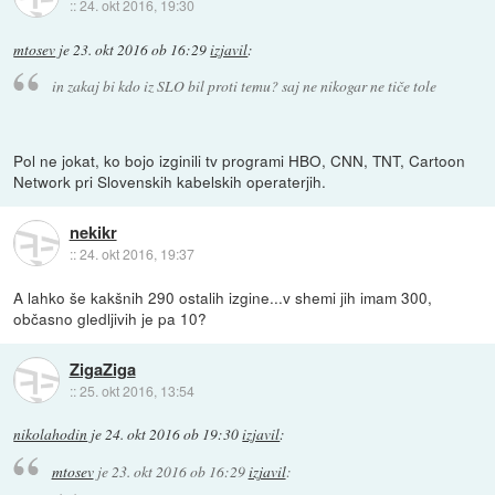
::
24. okt 2016, 19:30
mtosev
je
23. okt 2016 ob 16:29
izjavil
:
in zakaj bi kdo iz SLO bil proti temu? saj ne nikogar ne tiče tole
Pol ne jokat, ko bojo izginili tv programi HBO, CNN, TNT, Cartoon
Network pri Slovenskih kabelskih operaterjih.
nekikr
::
24. okt 2016, 19:37
A lahko še kakšnih 290 ostalih izgine...v shemi jih imam 300,
občasno gledljivih je pa 10?
ZigaZiga
::
25. okt 2016, 13:54
nikolahodin
je
24. okt 2016 ob 19:30
izjavil
:
mtosev
je
23. okt 2016 ob 16:29
izjavil
: