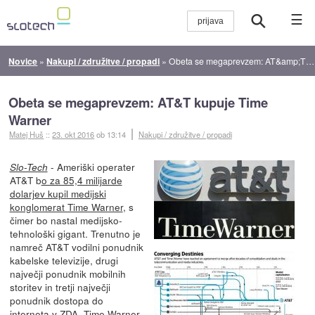
☰
Novice
»
Nakupi / združitve / propadi
»
Obeta se megaprevzem: AT&amp;T kupuje Time Warner
Obeta se megaprevzem: AT&T kupuje Time
Warner
Matej Huš
::
23. okt 2016
ob 13:14
Nakupi / združitve / propadi
- Ameriški operater
Slo-Tech
AT&T b
o za 85,4 milijarde
dolarjev kupil medijski
konglomerat Time Warner
, s
čimer bo nastal medijsko-
tehnološki gigant. Trenutno je
namreč AT&T vodilni ponudnik
kabelske televizije, drugi
največji ponudnik mobilnih
storitev in tretji največji
ponudnik dostopa do
interneta v ZDA, Time Warner