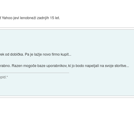
t Yahoo-jevi lenobneži zadnjih 15 let.
vek od dobička. Pa je lažje novo firmo kupit...
rabno. Razen mogoče baze uporabnikov, ki jo bodo napeljali na svoje storitve...
upid."