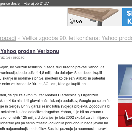
 umetne inteligence
::
včeraj ob 21:23
propadi
»
Velika zgodba 90. let končana: Yahoo prod
: Yahoo prodan Verizonu
ružitve / propadi
 vejah
, bo Verizon resnično in sedaj tudi uradno prevzel Yahoo. Za
evantnostjo, bodo odšteli 4,8 milijarde dolarjev. S tem bodo kupili
iskanje in mobilne storitve, medtem ko delež v Alibabi in patentni
e enim velikanom iz 90. let, AOL-om, ki so ga kupili lani.
deli, da gre za akronim (Yet Another Hierarchically Organized
n iskalniki še niso bili glavni način iskanja podatkov, Google pa sploh še
Page in Sergey Brin v garaži resno lotila svojega projekta. Zgodovina bi
 nekatere ključne odločitve drugačne. Yahoo, ki je bil na vrhuncu
tronomskih 125 milijard dolarjev, je leta 2002 skušal za tri milijarde
vizionarsko (ali pa samo trmasto) odklonila ponudbo in nadaljevala na
njunih najpametnejših odločitev. Šest let pozneje je neumnost napravil