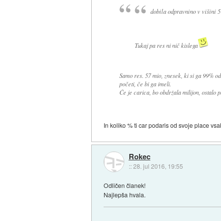
dobila odpravnino v višini 
Tukaj pa res ni nič kislega
Samo res. 57 mio, znesek, ki si ga 99% odst
početi, če bi ga imeli.
Če je carica, bo obdržala milijon, ostalo
In koliko % ti car podaris od svoje place 
Rokec
::
28. jul 2016, 19:55
Odličen članek!
Najlepša hvala.