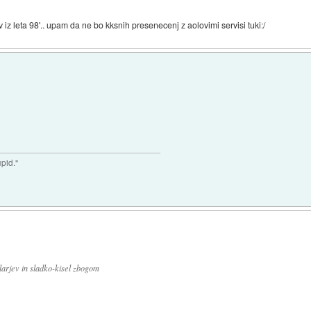
z leta 98'.. upam da ne bo kksnih presenecenj z aolovimi servisi tuki:/
upid."
larjev in sladko-kisel zbogom