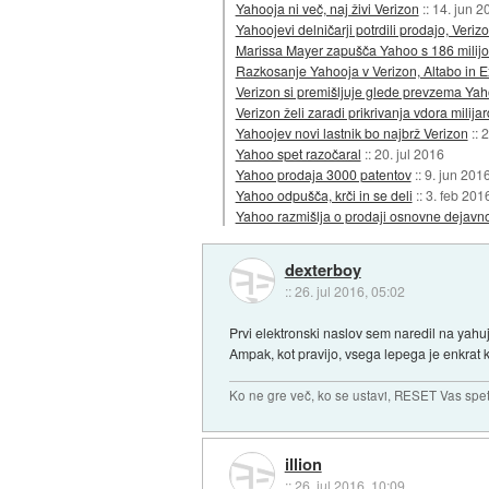
Yahooja ni več, naj živi Verizon
::
14. jun 2
Yahoojevi delničarji potrdili prodajo, Veriz
Marissa Mayer zapušča Yahoo s 186 milijon
Razkosanje Yahooja v Verizon, Altabo in E
Verizon si premišljuje glede prevzema Yah
Verizon želi zaradi prikrivanja vdora milij
Yahoojev novi lastnik bo najbrž Verizon
::
2
Yahoo spet razočaral
::
20. jul 2016
Yahoo prodaja 3000 patentov
::
9. jun 201
Yahoo odpušča, krči in se deli
::
3. feb 201
Yahoo razmišlja o prodaji osnovne dejavno
dexterboy
::
26. jul 2016, 05:02
Prvi elektronski naslov sem naredil na yahuju
Ampak, kot pravijo, vsega lepega je enkrat 
Ko ne gre več, ko se ustavi, RESET Vas spet 
illion
::
26. jul 2016, 10:09