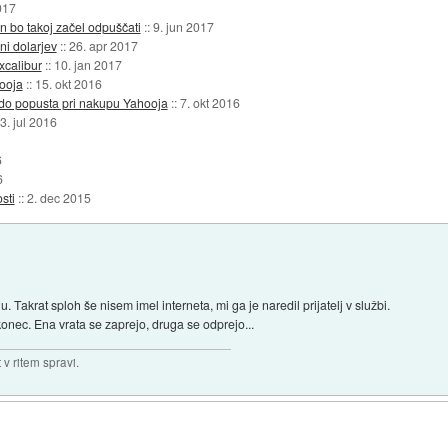
017
on bo takoj začel odpuščati
::
9. jun 2017
i dolarjev
::
26. apr 2017
xcalibur
::
10. jan 2017
ooja
::
15. okt 2016
ardo popusta pri nakupu Yahooja
::
7. okt 2016
3. jul 2016
6
6
sti
::
2. dec 2015
. Takrat sploh še nisem imel interneta, mi ga je naredil prijatelj v službi.
konec. Ena vrata se zaprejo, druga se odprejo...
v ritem spravi.