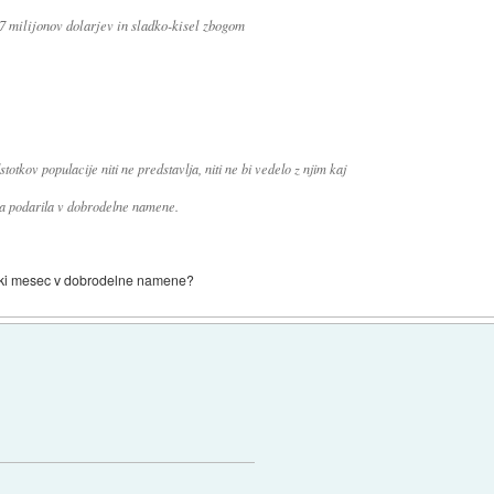
57 milijonov dolarjev in sladko-kisel zbogom
otkov populacije niti ne predstavlja, niti ne bi vedelo z njim kaj
 pa podarila v dobrodelne namene.
vsaki mesec v dobrodelne namene?