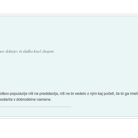
onov dolarjev in sladko-kisel zbogom
kov populacije niti ne predstavlja, niti ne bi vedelo z njim kaj početi, če bi ga imeli
a podarila v dobrodelne namene.