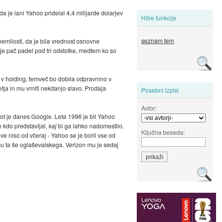
 da je lani Yahoo pridelal 4,4 milijarde dolarjev
Hitre funkcije
seznam tem
 nemilosti, da je bila vrednost osnovne
 je pač padel pod tri odstotke, medtem ko so
e v holding, temveč bo dobila odpravnino v
jetja in mu vrniti nekdanjo slavo. Prodaja
Posebni izpisi
Avtor:
kot je danes Google. Leta 1996 je bil Yahoo
e kdo predstavljal,
kaj
bi ga lahko nadomestilo.
Ključna beseda:
ve niso od včeraj - Yahoo se je boril vse od
mu ta še oglaševalskega. Verizon mu je sedaj