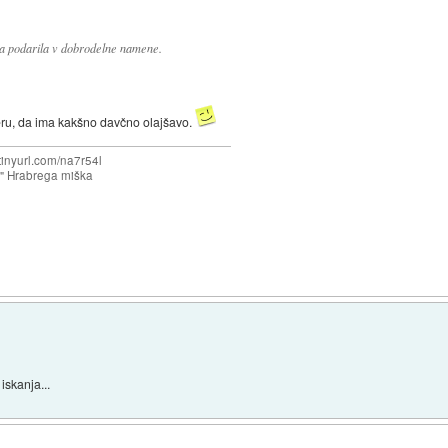
 pa podarila v dobrodelne namene.
eru, da ima kakšno davčno olajšavo.
/tinyurl.com/na7r54l
e" Hrabrega miška
 iskanja...