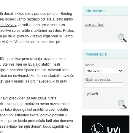
Hitre funkcije
rih desetih kilometrov ponese prirejen Boeing
ej doseči varno razdaljo od letala, zato lahko
seznam tem
nih izzivov
, zaradi katerih gre v resnici za
relitve so se vršile s takšnimi na trdno. Pristop
po drugi plati so v razvoj vrgli prek milijardo
es vložek. Vendarle pa imamo s tem po
Posebni izpisi
tični preizkus prve stopnje razvpite rakete
ennis, kjer se izvajajo statični testi
Avtor:
oljskih čolničev Space Shuttle, delovati okoli
o sicer na novinarski konferenci skušali navzoče
Ključna beseda:
st, gre v resnici
za grd neuspeh
, ki bi prav
ronavti predviden za leto 2024. Vrsta
večje zamude je zaslužen ravno razvoj rakete
osti tako Boeinga kot praktično vseh ostalih
speh bo izstrelitev skoraj gotovo potisnil v
 hkrati pa se bosta premešala tudi oba domova
stavljajo "pri njih doma", bodo izgubili kar
di.