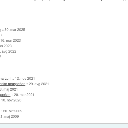
n
::
30. mar 2025
3
:
16. mar 2023
jan 2023
. avg 2022
2
na Luni
::
12. nov 2021
alinsko neuspešen
::
29. avg 2021
3. maj 2021
uspešen
::
20. mar 2021
:
10. nov 2020
::
20. okt 2009
21. maj 2009