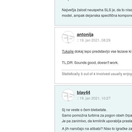
Največja žalost neuspeha SLS je, da to niso no
model, ampak dejanska specifična komponent
antonija
::
19. jan 2021, 08:29
Tukajle
dokaj lepo predstavijo vse tezave ki
TL;DR: Sounds good, doesn't work.
Statistically 3 out of 4 involved usually en
blay44
::
19. jan 2021, 10:27
Sj ne veste o čem blebetate.
Samo pomožna turbina za pogon obeh črpal
Je pa zanimivo, da krmilnik uporablja pras
A jih naročajo na alibabi? Niso to igračke za