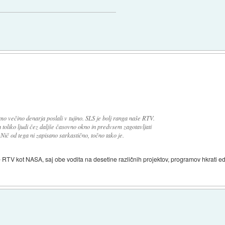
mo večino denarja poslali v tujino. SLS je bolj ranga naše RTV.
n toliko ljudi čez daljše časovno okno in predvsem zagotavljati
 Nič od tega ni zapisano sarkastično, točno tako je.
 RTV kot NASA, saj obe vodita na desetine različnih projektov, programov hkrati e