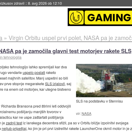
eizkusov zdravil
::
8. avg 2026 ob 12:10
a
»
Virgin Orbitu uspel prvi polet, NASA pa je zamočila gl
, NASA pa je zamočila glavni test motorjev rakete SLS
in tehnologija
ljsko tehnologijo lahko spremljali kar dva
drugo vendarle
uspelo poslati
raketo
eset majhnih satelitov. Manj uspešni so bili
rjev prve stopnje megarakete
SLS izjalovil
, saj
vare na enem od motorjev, kar utegne bistveno
SLS na podstavku v Stennisu
u
Richarda Bransona pred štirimi leti oddvojili
ercialnemu pošiljanju manjših tovorov v
vir:
NASA
acticu kar ne uspe zaštartati pošiljanja
m je
zadnji test
iz lanskega decembra sfižil, pa so v Orbitu bližje izpolnitvi svojega
ja
neljub pripetljaj
, ko jim je pri prvi izstrelitvi rakete LauncherOne ckrnil motor in j