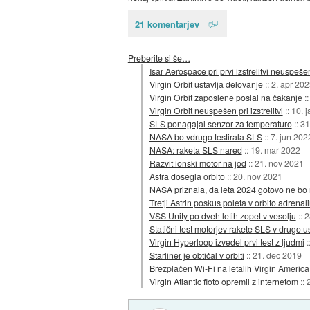
21 komentarjev
Preberite si še…
Isar Aerospace pri prvi izstrelitvi neuspeše
Virgin Orbit ustavlja delovanje
::
2. apr 202
Virgin Orbit zaposlene poslal na čakanje
:
Virgin Orbit neuspešen pri izstrelitvi
::
10. 
SLS ponagajal senzor za temperaturo
::
31
NASA bo vdrugo testirala SLS
::
7. jun 202
NASA: raketa SLS nared
::
19. mar 2022
Razvit ionski motor na jod
::
21. nov 2021
Astra dosegla orbito
::
20. nov 2021
NASA priznala, da leta 2024 gotovo ne bo 
Tretji Astrin poskus poleta v orbito adren
VSS Unity po dveh letih zopet v vesolju
::
2
Statični test motorjev rakete SLS v drugo 
Virgin Hyperloop izvedel prvi test z ljudmi
:
Starliner je obtičal v orbiti
::
21. dec 2019
Brezplačen Wi-Fi na letalih Virgin America
Virgin Atlantic floto opremil z internetom
::