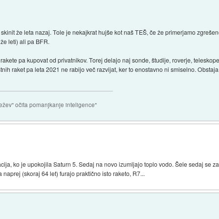
init že leta nazaj. Tole je nekajkrat hujše kot naš TEŠ, če že primerjamo zgrešene 
že leti) ali pa BFR.
akete pa kupovat od privatnikov. Torej delajo naj sonde, študije, roverje, teleskop
tnih raket pa leta 2021 ne rabijo več razvijat, ker to enostavno ni smiselno. Obstaj
ežev" očita pomanjkanje inteligence"
ija, ko je upokojila Saturn 5. Sedaj na novo izumljajo toplo vodo. Šele sedaj se zav
naprej (skoraj 64 let) furajo praktično isto raketo, R7...