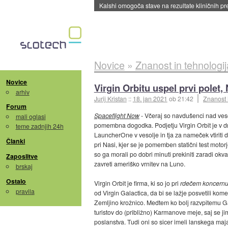
Kalshi omogoča stave na rezultate kliničnih pr
Novice
»
Znanost in tehnologij
Novice
Virgin Orbitu uspel prvi polet
arhiv
Jurij Kristan
::
18. jan 2021
ob 21:42
Znanost 
Forum
Spaceflight Now
- Včeraj so navdušenci nad veso
mali oglasi
pomembna dogodka. Podjetju Virgin Orbit je v 
teme zadnjih 24h
LauncherOne v vesolje in tja za nameček vtiriti d
Članki
pri Nasi, kjer se je pomemben statični test moto
so ga morali po dobri minuti prekiniti zaradi ok
Zaposlitve
zavreti ameriško vrnitev na Luno.
brskaj
Ostalo
Virgin Orbit je firma, ki so jo pri
rdečem koncern
pravila
od Virgin Galactica, da bi se lažje posvetili kom
Zemljino krožnico. Medtem ko bolj razvpitemu Gal
turistov do (približno) Karmanove meje, saj se ji
poslanstva. Tudi oni so sicer imeli lanskega ma