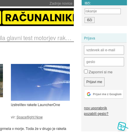
Išči:
Zadnje novice
avni test motorjev rakete SLS
Prijava
Zapomni si me
izstrelitev rakete LauncherOne
nov uporabnik
pozabili geslo?
vir:
Spaceflight Now
e zgrmela v morje. Toda že v drugo je raketa