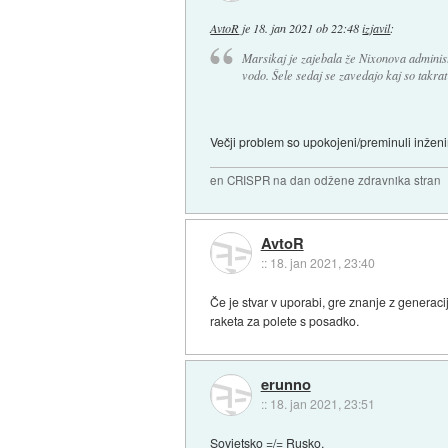
AvtoR
je
18. jan 2021 ob 22:48
izjavil
:
Marsikaj je zajebala že Nixonova administr
vodo. Šele sedaj se zavedajo kaj so takrat 
Večji problem so upokojeni/preminuli inženir
en CRISPR na dan odžene zdravnika stran
AvtoR
::
18. jan 2021, 23:40
Če je stvar v uporabi, gre znanje z generaci
raketa za polete s posadko.
erunno
::
18. jan 2021, 23:51
Sovjetsko =/= Rusko.