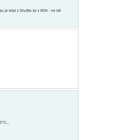
je letal z Shuttle že v 90ih - ne isti
0°C...