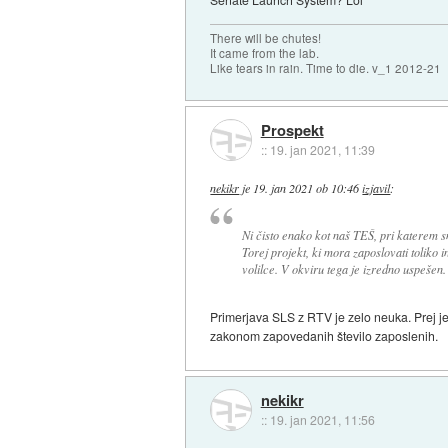
There will be chutes!
It came from the lab.
Like tears in rain. Time to die. v_1 2012-21
Prospekt
::
19. jan 2021, 11:39
nekikr
je
19. jan 2021 ob 10:46
izjavil
:
Ni čisto enako kot naš TEŠ, pri katerem s
Torej projekt, ki mora zaposlovati toliko i
volilce. V okviru tega je izredno uspešen.
Primerjava SLS z RTV je zelo neuka. Prej je
zakonom zapovedanih število zaposlenih.
nekikr
::
19. jan 2021, 11:56