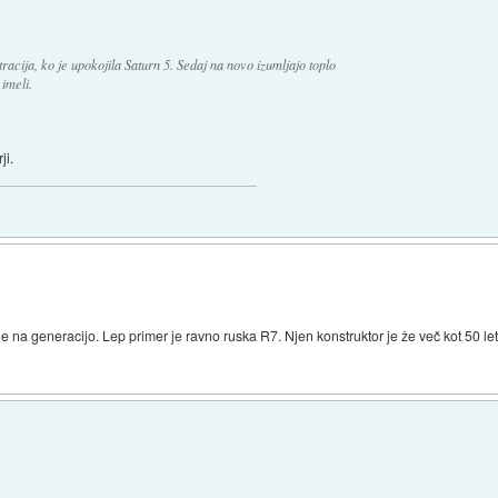
acija, ko je upokojila Saturn 5. Sedaj na novo izumljajo toplo
imeli.
ji.
je na generacijo. Lep primer je ravno ruska R7. Njen konstruktor je že več kot 50 l