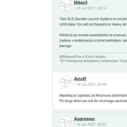
Nikec3
::
18. jan 2021, 22:14
Tale SLS (Senate Launch System) bi morali sk
orbiti stala 10x več kot SpaceX-ov Heavy (ki 
NASA bi se morala osredotočat na znanost, r
zadeve v sodelovanju s privat sektorjem, las
panogo.
@WarpedOne o Elonu Musku:
"ST inteligenca serijskemu izdelovalcu "čud
AvtoR
::
18. jan 2021, 22:48
Marsikaj je zajebala že Nixonova administrac
Po drugi strani pa rusi še od prvega sputnika 
Aggressor
::
18. jan 2021, 22:52