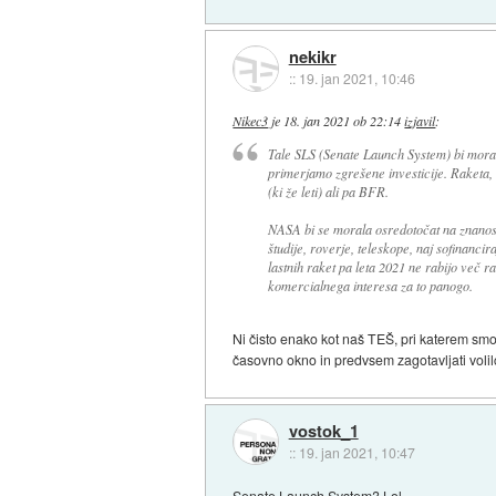
nekikr
::
19. jan 2021, 10:46
Nikec3
je
18. jan 2021 ob 22:14
izjavil
:
Tale SLS (Senate Launch System) bi morali 
primerjamo zgrešene investicije. Raketa, 
(ki že leti) ali pa BFR.
NASA bi se morala osredotočat na znanost,
študije, roverje, teleskope, naj sofinanci
lastnih raket pa leta 2021 ne rabijo več ra
komercialnega interesa za to panogo.
Ni čisto enako kot naš TEŠ, pri katerem smo v
časovno okno in predvsem zagotavljati volilc
vostok_1
::
19. jan 2021, 10:47
Senate Launch System? Lol