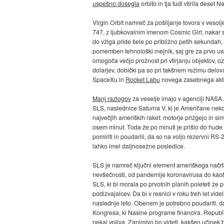
uspešno dosegla
orbito in tja tudi vtirila deset N
Virgin Orbit namreč za pošiljanje tovora v vesol
747, z ljubkovalnim imenom Cosmic Girl, nakar sl
do vžiga pride šele po približno petih sekundah
pomemben tehnološki mejnik, saj gre za prvo uspešn
omogoča večjo prožnost pri vtirjanju objektov, oz
dolarjev, dobički pa so pri takšnem režimu del
SpaceXu in
Rocket Labu
novega zasebnega akterj
Manj razlogov
za veselje imajo v agenciji NASA. N
SLS, naslednice Saturna V, ki je Američane nekoč
največjih ameriških raket: motorje prižgejo in sim
osem minut. Toda že po minuti je prišlo do hude n
pomiriti in poudarili, da so na voljo rezervni RS-
lahko imel daljnosežne posledice.
SLS je namreč ključni element ameriškega načrt
nevšečnosti, od pandemije koronavirusa do kaoti
SLS, ki bi morala po prvotnih planih poleteti že p
podizvajalcev. Da bi v resnici v roku treh let vid
naslednje leto. Obenem je potrebno poudariti, d
Kongresa, ki Nasine programe financira. Republik
nekaj vpliva. Zanimivo bo videti, kakšen učinek 