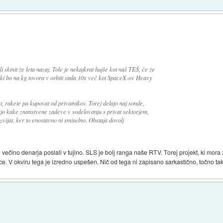
skinit že leta nazaj. Tole je nekajkrat hujše kot naš TEŠ, če že
ki bo na kg tovora v orbiti stala 10x več kot SpaceX-ov Heavy
 rakete pa kupovat od privatnikov. Torej delajo naj sonde,
rajo kake znanstvene zadeve v sodelovanju s privat sektorjem,
zvijat, ker to enostavno ni smiselno. Obstaja dovolj
ečino denarja poslali v tujino. SLS je bolj ranga naše RTV. Torej projekt, ki mora za
e. V okviru tega je izredno uspešen. Nič od tega ni zapisano sarkastično, točno tak