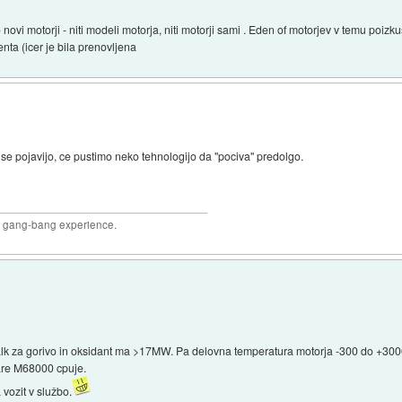
vi motorji - niti modeli motorja, niti motorji sami . Eden of motorjev v temu poizkusu 
a (icer je bila prenovljena
 se pojavijo, ce pustimo neko tehnologijo da "pociva" predolgo.
joy gang-bang experience.
k za gorivo in oksidant ma >17MW. Pa delovna temperatura motorja -300 do +300
tare M68000 cpuje.
 vozit v službo.