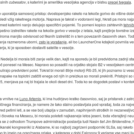
asinih
cubesatov
, s katerimi je ameriška vesoljska agencija v bistvu
precej tvegala
.
je uporablja samosvoj pristop: dvostopenjsko raketo na tekoče gorivo do višine dob
edi vžig raketnega motorja. Naprava je takrat v vodoravni legi, hkrati pa mora najpr
, med katerimi nanjo delujejo specifični pojemki. To pomeni kopico zahtevnih
tehnič
o izstrelitev rakete na tekoče gorivo v vesolje z letala, kajti prejšnje tovrstne izst
iroma manjšo odvisnost od fiksnih izstrelišč in s tem povezanih časovnih oken. Toda 
ovanja razmeroma uborni,
zato je vprašanje
, ali bo LauncherOne kdajkoli povrnila v
a, ki je sposoben dostaviti satelite v vesolje.
edelja bi morala biti zanje velik dan, kajti na sporedu je bil predvidoma zadnji sta
 ponesel na Mesec. Napravo so posadili na orjaško stojalo B2 v vesoljskem centru St
ulirajo predvideni polet. Tokrat bi morali štirje motorji RS-25, ki jih poznamo iz ves
apake na toplotni zaščiti enega od njih in preizkus so morali prekiniti. Pristojni s
25, menjava pa naj bi trajala le okoli deset dni. Toda ko se dogodek postavi v kontek
a vrnitve na
Luno Artemis
, ki ima hudirjevo kratko časovnico, saj je pristanek z ast
čnega financiranja, je namere že tako stalno postavljala pod vprašaj, toda za naj
red petimi leti, a se vse bolj utaplja v zamudah, napihnjenih stroških in nezanesljiv
eli človeka na Mesecu, bi morala poleteti najkasneje letos jeseni, toda včerajšnji neu
a se z odhodom Trumpove administracije poslavlja tudi Nasin šef Jim Bridenstine,
anski kongresniki iz Alabame, ki so najbolj zagrizeni podporniki SLSa, saj raketo se
bo to imelo na oranžnega orjaka, v katerega v dobi Falconov 9 verjame vse manj lju