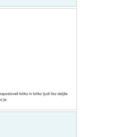
poslovati toliko in toliko ljudi čez daljše
o je.