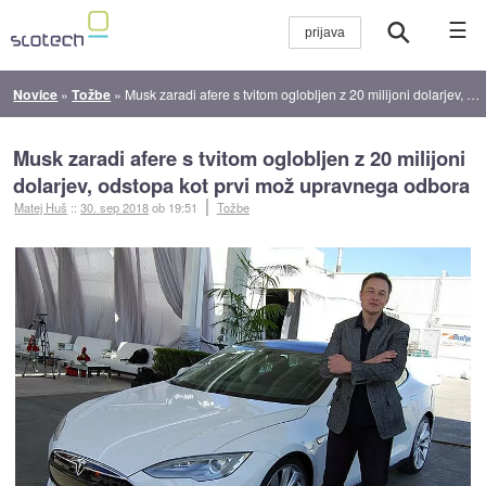
☰
Novice
»
Tožbe
»
Musk zaradi afere s tvitom oglobljen z 20 milijoni dolarjev, odstopa kot prvi mož upravnega odbora
Musk zaradi afere s tvitom oglobljen z 20 milijoni
dolarjev, odstopa kot prvi mož upravnega odbora
Matej Huš
::
30. sep 2018
ob 19:51
Tožbe