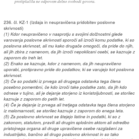
protiplačilu ne odpovem delno svobodi govora.
236. čl. KZ-1 (Izdaja in neupravičena pridobitev poslovne
skrivnosti)
(1) Kdor neupravičeno v nasprotju s svojimi dolžnostmi glede
varovanja poslovne skrivnosti sporoči ali izroči komu podatke, ki so
poslovna skrivnost, ali mu kako drugače omogoči, da pride do njih,
ali jih zbira z namenom, da jih izroči nepoklicani osebi, se kaznuje z
zaporom do treh let.
(2) Enako se kaznuje, kdor z namenom, da jih neupravičeno
uporabi, protipravno pride do podatkov, ki se varujejo kot poslovna
skrivnost.
(3) Če so podatki iz prvega ali drugega odstavka tega člena
posebno pomembni, če kdo izroči take podatke zato, da jih kdo
odnese v tujino, ali je dejanje storjeno iz koristoljubnosti, se storilec
kaznuje z zaporom do petih let.
(4) Če je dejanje iz prvega ali tretjega odstavka tega člena storjeno
iz malomarnosti, se storilec kaznuje z zaporom do enega leta.
(5) Za poslovno skrivnost se štejejo listine in podatki, ki so z
zakonom, statutom, pravili ali drugim splošnim aktom ali odredbo
pristojnega organa ali druge upravičene osebe razglašeni za
industrijsko, bančno ali drugo poslovno skrivnost in so tako