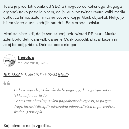
Tesla je pred leti dobila od SEC-a (mogoce od kaksnega drugega
organa) neko potrdilo o tem, da je Muskov twitter racun valid media
outlet za firmo. Zato ni ravno vseeno kaj je Musk objavljal. Nekje je
bil en video o tem zadnjih par dni. Bom probal poiskat.
Meni se sicer zdi, da je vse skupaj nek twisted PR stunt Muska.
Zdej bodo delnicarji vidl, da se je Musk pogodil, placal kazen in
zdej bo bolj priden. Delnice bodo sle gor.
Invictus
::
1. okt 2018, 09:37
PaX_MaN
je
1. okt 2018 ob 09:28
izjavil
:
Tesla se nima kaj vtikat tko da bi najprej njih mogu vprašat če
lahko objavi to-in-to.
Če pa s čim objavljenim krši pogodbene obveznosti, so pa zato
drugi, interni (disciplinski/izredna odpoved/tožba za povzročeno
škodo/...) postopki.
Saj točno to se je zgodilo...