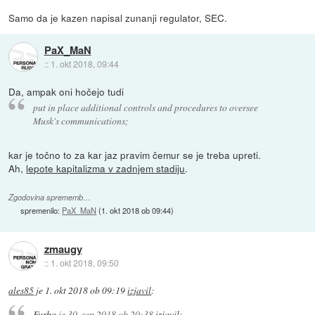
Samo da je kazen napisal zunanji regulator, SEC.
PaX_MaN
::
1. okt 2018, 09:44
Da, ampak oni hočejo tudi
put in place additional controls and procedures to oversee
Musk's communications;
kar je točno to za kar jaz pravim čemur se je treba upreti.
Ah,
lepote kapitalizma v zadnjem stadiju
.
Zgodovina sprememb…
spremenilo:
PaX_MaN
(
1. okt 2018 ob 09:44
)
zmaugy
::
1. okt 2018, 09:50
ales85
je
1. okt 2018 ob 09:19
izjavil
:
Furbo
je
30. sep 2018 ob 20:38
izjavil
: