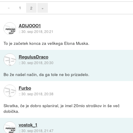
«
1
2
»
ADIJOOO1
::
30. sep 2018, 20:21
To je začetek konca za velikega Elona Muska.
RegulusDraco
::
30. sep 2018, 20:30
Bo že našel način, da ga tole ne bo prizadelo.
Furbo
::
30. sep 2018, 20:38
Skratka, če je dobro splaniral, je imel 20mio stroškov in še več
dobička.
vostok_1
::
30. sep 2018, 21:47