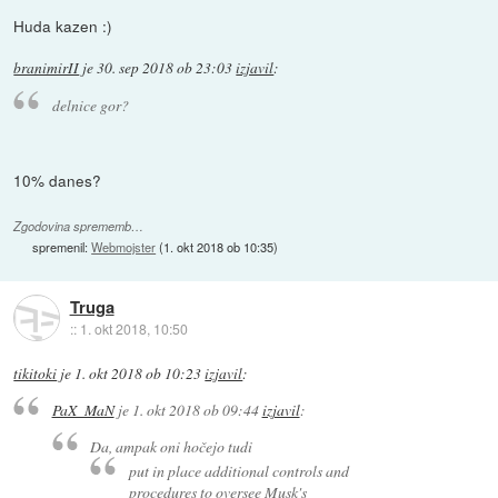
Huda kazen :)
branimirII
je
30. sep 2018 ob 23:03
izjavil
:
delnice gor?
10% danes?
Zgodovina sprememb…
spremenil:
Webmojster
(
1. okt 2018 ob 10:35
)
Truga
::
1. okt 2018, 10:50
tikitoki
je
1. okt 2018 ob 10:23
izjavil
:
PaX_MaN
je
1. okt 2018 ob 09:44
izjavil
:
Da, ampak oni hočejo tudi
put in place additional controls and
procedures to oversee Musk's