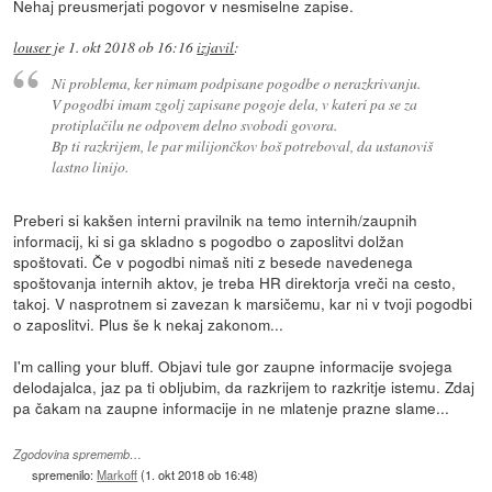
Nehaj preusmerjati pogovor v nesmiselne zapise.
louser
je
1. okt 2018 ob 16:16
izjavil
:
Ni problema, ker nimam podpisane pogodbe o nerazkrivanju.
V pogodbi imam zgolj zapisane pogoje dela, v kateri pa se za
protiplačilu ne odpovem delno svobodi govora.
Bp ti razkrijem, le par milijončkov boš potreboval, da ustanoviš
lastno linijo.
Preberi si kakšen interni pravilnik na temo internih/zaupnih
informacij, ki si ga skladno s pogodbo o zaposlitvi dolžan
spoštovati. Če v pogodbi nimaš niti z besede navedenega
spoštovanja internih aktov, je treba HR direktorja vreči na cesto,
takoj. V nasprotnem si zavezan k marsičemu, kar ni v tvoji pogodbi
o zaposlitvi. Plus še k nekaj zakonom...
I'm calling your bluff. Objavi tule gor zaupne informacije svojega
delodajalca, jaz pa ti obljubim, da razkrijem to razkritje istemu. Zdaj
pa čakam na zaupne informacije in ne mlatenje prazne slame...
Zgodovina sprememb…
spremenilo:
Markoff
(
1. okt 2018 ob 16:48
)