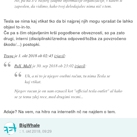
No, pa na S-T razkrij zaupne informacije organizacije, v kateri si
zaposlen, da vidimo, kako tvoj delodajalec nima nič s tem.
Tesla se nima kaj vtikat tko da bi najprej njih mogu vprašat če lahko
objavi to-in-to.
Če pa s čim objavljenim krši pogodbene obveznosti, so pa zato
drugi, interni (disciplinski/izredna odpoved/tožba za povzročeno
škodo/...) postopki.
Truga
je
1. okt 2018 ob 02:45
izjavil
:
PaX_MaN
je
30. sep 2018 ob 23:02
izjavil
:
Uh, a ni to je njegov osebni račun, tu nima Tesla se
kaj vtikat.
Njegov racun je on sam oznacil kot "official tesla outlet" al kako
se ze temu zdej rece, med drugimi recmi...
Adaje? Na vem, na hitro na internetih nč ne najdem o tem.
BigWhale
::
1. okt 2018, 09:29