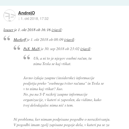
AndrejO
::
1. okt 2018, 17:32
louser
je
1. okt 2018 ob 16:16
izjavil
:
Markoff
je
1. okt 2018 ob 08:09
izjavil
:
PaX_MaN
je
30. sep 2018 ob 23:02
izjavil
:
Uh, a ni to je njegov osebni račun, tu
nima Tesla se kaj vtikat.
Javno izdaja zaupne (insiderske) informacije
podjetja preko "osebnega tviter računa" in Tesla se
v to nima kaj vtikat? Jao.
No, pa na S-T razkrij zaupne informacije
organizacije, v kateri si zaposlen, da vidimo, kako
tvoj delodajalec nima nič s tem.
Ni problema, ker nimam podpisane pogodbe o nerazkrivanju.
V pogodbi imam zgolj zapisane pogoje dela, v kateri pa se za