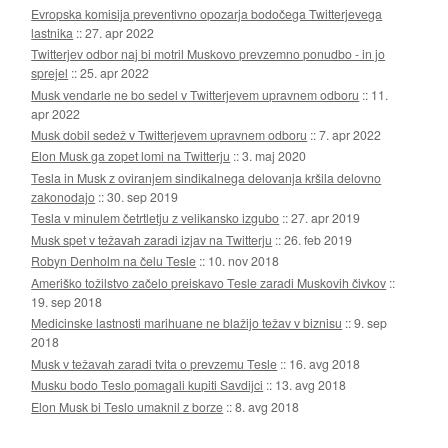
Evropska komisija preventivno opozarja bodočega Twitterjevega
lastnika
::
27. apr 2022
Twitterjev odbor naj bi motril Muskovo prevzemno ponudbo - in jo
sprejel
::
25. apr 2022
Musk vendarle ne bo sedel v Twitterjevem upravnem odboru
::
11.
apr 2022
Musk dobil sedež v Twitterjevem upravnem odboru
::
7. apr 2022
Elon Musk ga zopet lomi na Twitterju
::
3. maj 2020
Tesla in Musk z oviranjem sindikalnega delovanja kršila delovno
zakonodajo
::
30. sep 2019
Tesla v minulem četrtletju z velikansko izgubo
::
27. apr 2019
Musk spet v težavah zaradi izjav na Twitterju
::
26. feb 2019
Robyn Denholm na čelu Tesle
::
10. nov 2018
Ameriško tožilstvo začelo preiskavo Tesle zaradi Muskovih čivkov
::
19. sep 2018
Medicinske lastnosti marihuane ne blažijo težav v biznisu
::
9. sep
2018
Musk v težavah zaradi tvita o prevzemu Tesle
::
16. avg 2018
Musku bodo Teslo pomagali kupiti Savdijci
::
13. avg 2018
Elon Musk bi Teslo umaknil z borze
::
8. avg 2018