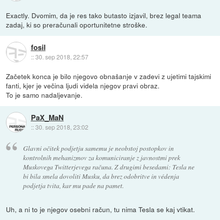
Exactly. Dvomim, da je res tako butasto izjavil, brez legal teama
zadaj, ki so preračunali oportunitetne stroške.
fosil
::
30. sep 2018, 22:57
Začetek konca je bilo njegovo obnašanje v zadevi z ujetimi tajskimi
fanti, kjer je večina ljudi videla njegov pravi obraz.
To je samo nadaljevanje.
PaX_MaN
::
30. sep 2018, 23:02
Glavni očitek podjetju samemu je neobstoj postopkov in
kontrolnih mehanizmov za komuniciranje z javnostmi prek
Muskovega Twitterjevega računa. Z drugimi besedami: Tesla ne
bi bila smela dovoliti Musku, da brez odobritve in védenja
podjetja tvita, kar mu pade na pamet.
Uh, a ni to je njegov osebni račun, tu nima Tesla se kaj vtikat.