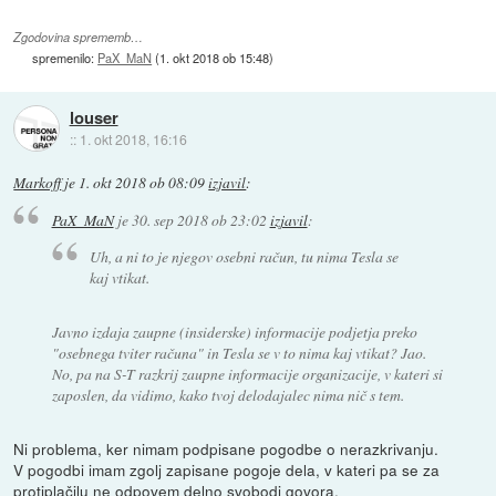
Zgodovina sprememb…
spremenilo:
PaX_MaN
(
1. okt 2018 ob 15:48
)
louser
::
1. okt 2018, 16:16
Markoff
je
1. okt 2018 ob 08:09
izjavil
:
PaX_MaN
je
30. sep 2018 ob 23:02
izjavil
:
Uh, a ni to je njegov osebni račun, tu nima Tesla se
kaj vtikat.
Javno izdaja zaupne (insiderske) informacije podjetja preko
"osebnega tviter računa" in Tesla se v to nima kaj vtikat? Jao.
No, pa na S-T razkrij zaupne informacije organizacije, v kateri si
zaposlen, da vidimo, kako tvoj delodajalec nima nič s tem.
Ni problema, ker nimam podpisane pogodbe o nerazkrivanju.
V pogodbi imam zgolj zapisane pogoje dela, v kateri pa se za
protiplačilu ne odpovem delno svobodi govora.