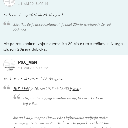
::
1. okt 2018, 09:19
Furbo
je
30. sep 2018 ob 20:38
izjavil
:
Skratka, če je dobro splaniral, je imel 20mio stroškov in še več
dobička.
Me pa res zanima tvoja matematika 20mio extra stroškov in iz tega
izluščiti 20mio+ dobička.
PaX_MaN
::
1. okt 2018, 09:28
Markoff
je
1. okt 2018 ob 08:09
izjavil
:
PaX_MaN
je
30. sep 2018 ob 23:02
izjavil
:
Uh, a ni to je njegov osebni račun, tu nima Tesla se
kaj vtikat.
Javno izdaja zaupne (insiderske) informacije podjetja preko
"osebnega tviter računa" in Tesla se v to nima kaj vtikat? Jao.