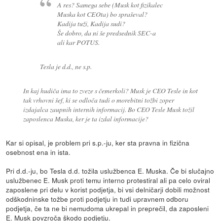
A res? Samega sebe (Musk kot fizikalec
Muska kot CEOta) bo spraševal?
Kadija tuži, Kadija sudi?
Še dobro, da ni še predsednik SEC-a
ali kar POTUS.
Tesla je d.d., ne s.p.
In kaj hudiča ima to zveze s čemerkoli? Musk je CEO Tesle in kot
tak vrhovni šef, ki se odloča tudi o morebitni tožbi zoper
izdajalca zaupnih internih informacij. Bo CEO Tesle Musk tožil
zaposlenca Muska, ker je ta izdal informacije?
Kar si opisal, je problem pri s.p.-ju, ker sta pravna in fizična
osebnost ena in ista.
Pri d.d.-ju, bo Tesla d.d. tožila uslužbenca E. Muska. Če bi slučajno
uslužbenec E. Musk proti temu interno protestiral ali pa celo oviral
zaposlene pri delu v korist podjetja, bi vsi delničarji dobili možnost
odškodninske tožbe proti podjetju in tudi upravnem odboru
podjetja, če ta ne bi nemudoma ukrepal in preprečil, da zaposleni
E. Musk povzroča škodo podjetju.