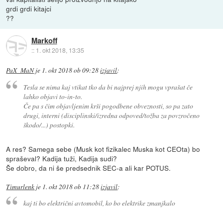
grdi grdi kitajci
??
Markoff
::
1. okt 2018, 13:35
PaX_MaN
je
1. okt 2018 ob 09:28
izjavil
:
Tesla se nima kaj vtikat tko da bi najprej njih mogu vprašat če
lahko objavi to-in-to.
Če pa s čim objavljenim krši pogodbene obveznosti, so pa zato
drugi, interni (disciplinski/izredna odpoved/tožba za povzročeno
škodo/...) postopki.
A res? Samega sebe (Musk kot fizikalec Muska kot CEOta) bo
spraševal? Kadija tuži, Kadija sudi?
Še dobro, da ni še predsednik SEC-a ali kar POTUS.
Timurlenk
je
1. okt 2018 ob 11:28
izjavil
:
kaj ti bo električni avtomobil, ko bo elektrike zmanjkalo