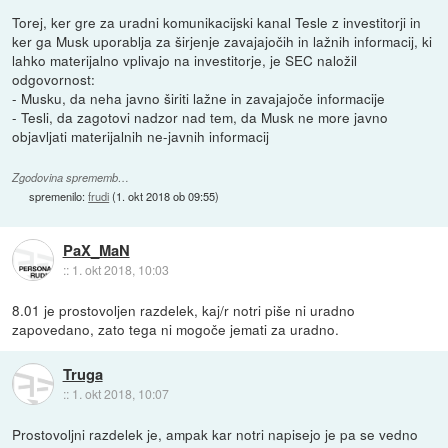
Torej, ker gre za uradni komunikacijski kanal Tesle z investitorji in
ker ga Musk uporablja za širjenje zavajajočih in lažnih informacij, ki
lahko materijalno vplivajo na investitorje, je SEC naložil
odgovornost:
- Musku, da neha javno širiti lažne in zavajajoče informacije
- Tesli, da zagotovi nadzor nad tem, da Musk ne more javno
objavljati materijalnih ne-javnih informacij
Zgodovina sprememb…
spremenilo:
frudi
(
1. okt 2018 ob 09:55
)
PaX_MaN
::
1. okt 2018, 10:03
8.01 je prostovoljen razdelek, kaj/r notri piše ni uradno
zapovedano, zato tega ni mogoče jemati za uradno.
Truga
::
1. okt 2018, 10:07
Prostovoljni razdelek je, ampak kar notri napisejo je pa se vedno