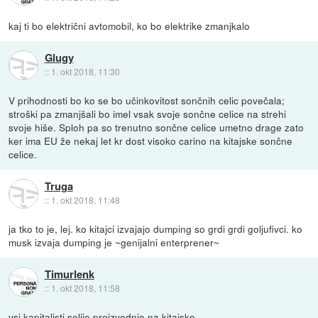
kaj ti bo električni avtomobil, ko bo elektrike zmanjkalo
Glugy
::
1. okt 2018, 11:30
V prihodnosti bo ko se bo učinkovitost sončnih celic povečala;
stroški pa zmanjšali bo imel vsak svoje sončne celice na strehi
svoje hiše. Sploh pa so trenutno sončne celice umetno drage zato
ker ima EU že nekaj let kr dost visoko carino na kitajske sončne
celice.
Truga
::
1. okt 2018, 11:48
ja tko to je, lej. ko kitajci izvajajo dumping so grdi grdi goljufivci. ko
musk izvaja dumping je ~genijalni enterprener~
Timurlenk
::
1. okt 2018, 11:58
vsi kapitalisti selijo proizvodnjo na kitajsko