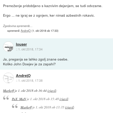
Premoženje pridobljeno s kaznivim dejanjem, se tudi odvzame.
Ergo ... ne igraj se z ognjem, ker nimaš azbestnih rokavic.
Zgodovina sprememb…
spremenil:
AndrejO
(
1. okt 2018 ob 17:33
)
louser
::
1. okt 2018, 17:34
Ja, preganja se lahko zgolj znane osebe.
Koliko John Doejev je za zapahi?
AndrejO
::
1. okt 2018, 17:38
Markoff
je
1. okt 2018 ob 16:44
izjavil
:
PaX_MaN
je
1. okt 2018 ob 15:48
izjavil
:
Markoff
je
1. okt 2018 ob 13:35
izjavil
: