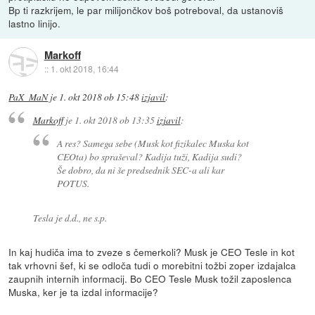
Bp ti razkrijem, le par milijončkov boš potreboval, da ustanoviš
lastno linijo.
Markoff
::
1. okt 2018, 16:44
PaX_MaN
je
1. okt 2018 ob 15:48
izjavil
:
Markoff
je
1. okt 2018 ob 13:35
izjavil
:
A res? Samega sebe (Musk kot fizikalec Muska kot
CEOta) bo spraševal? Kadija tuži, Kadija sudi?
Še dobro, da ni še predsednik SEC-a ali kar
POTUS.
Tesla je d.d., ne s.p.
In kaj hudiča ima to zveze s čemerkoli? Musk je CEO Tesle in kot
tak vrhovni šef, ki se odloča tudi o morebitni tožbi zoper izdajalca
zaupnih internih informacij. Bo CEO Tesle Musk tožil zaposlenca
Muska, ker je ta izdal informacije?