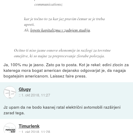
communications;
kar je točno to za kar jaz pravim čemur se je treba
upreti.
Ah,
lepote kapitalizma v zadnjem stadiju
.
Ocitno ti niso jasne osnove ekonomije in razlogi za tovrstne
omejitve, ki so nujne za preprecevanje zlorabe polozaja.
Ja, 100% mu je jasno. Zato pa to posta. Kot je rekel: edini zlocin za
katerega mora bogat american dejansko odgovarjat je, da nagaja
bogatejsim americanom. Laissez faire press.
Glugy
::
1. okt 2018, 11:27
Jz upam da ne bodo kasnej ratal električni avtomobili razširjeni
zarad tega.
Timurlenk
::
1. okt 2018, 11:28