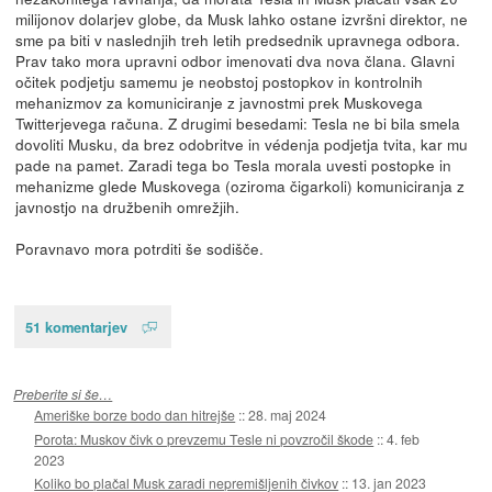
milijonov dolarjev globe, da Musk lahko ostane izvršni direktor, ne
sme pa biti v naslednjih treh letih predsednik upravnega odbora.
Prav tako mora upravni odbor imenovati dva nova člana. Glavni
očitek podjetju samemu je neobstoj postopkov in kontrolnih
mehanizmov za komuniciranje z javnostmi prek Muskovega
Twitterjevega računa. Z drugimi besedami: Tesla ne bi bila smela
dovoliti Musku, da brez odobritve in védenja podjetja tvita, kar mu
pade na pamet. Zaradi tega bo Tesla morala uvesti postopke in
mehanizme glede Muskovega (oziroma čigarkoli) komuniciranja z
javnostjo na družbenih omrežjih.
Poravnavo mora potrditi še sodišče.
51 komentarjev
Preberite si še…
Ameriške borze bodo dan hitrejše
::
28. maj 2024
Porota: Muskov čivk o prevzemu Tesle ni povzročil škode
::
4. feb
2023
Koliko bo plačal Musk zaradi nepremišljenih čivkov
::
13. jan 2023