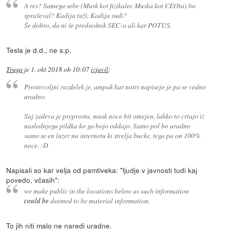
A res? Samega sebe (Musk kot fizikalec Muska kot CEOta) bo
spraševal? Kadija tuži, Kadija sudi?
Še dobro, da ni še predsednik SEC-a ali kar POTUS.
Tesla je d.d., ne s.p.
Truga
je
1. okt 2018 ob 10:07
izjavil
:
Prostovoljni razdelek je, ampak kar notri napisejo je pa se vedno
uradno.
Saj zadeva je preprosta, musk noce bit omejen, lahko to crtajo iz
naslednjega pildka ko ga bojo oddajo. Samo pol bo uradno
samo se en luzer na internetu ki strelja bucke, tega pa on 100%
noce. :D
Napisali so kar velja od pamtiveka: "ljudje v javnosti tudi kaj
povedo, včasih":
we make public in the locations below as such information
could be
deemed to be material information.
To jih niti malo ne naredi uradne.