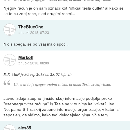
Njegov racun je on sam oznacil kot "official tesla outlet" al kako se
ze temu zdej rece, med drugimi recmi...
TheBlueOne
::
1. okt 2018, 07:23
Nic slabega, se bo vsaj malo spocil.
Markoff
::
1. okt 2018, 08:09
PaX_MaN
je
30. sep 2018 ob 23:02
izjavil
:
Uh, a ni to je njegov osebni račun, tu nima Tesla se kaj vtikat.
Javno izdaja zaupne (insiderske) informacije podjetja preko
"osebnega tviter računa" in Tesla se v to nima kaj vtikat? Jao.
No, pa na S-T razkrij zaupne informacije organizacije, v kateri si
zaposlen, da vidimo, kako tvoj delodajalec nima nič s tem.
ales85