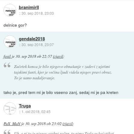
branimirII
::
30. sep 2018, 23:03
delnice gor?
gendale2018
::
30. sep 2018, 23:07
fosil
je
30. sep 2018 ob 22:57
izjavil
:
Začetek konca je bilo njegovo obnašanje v zadevi z ujetimi
tajskimi fanti, kjer je večina ljudi videla njegov pravi obraz.
To je samo nadaljevanje.
tako je, pred tem mi je bilo vseeno zanj, sedaj mi je pa kreten
Truga
::
1. okt 2018, 02:45
PaX_MaN
je
30. sep 2018 ob 23:02
izjavil
:
Uh, a ni to je njegov osebni račun, tu nima Tesla se kaj vtikat.