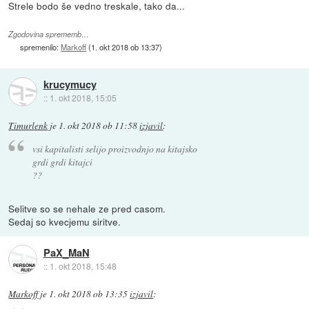
Strele bodo še vedno treskale, tako da...
Zgodovina sprememb…
spremenilo:
Markoff
(
1. okt 2018 ob 13:37
)
krucymucy
::
1. okt 2018, 15:05
Timurlenk
je
1. okt 2018 ob 11:58
izjavil
:
vsi kapitalisti selijo proizvodnjo na kitajsko
grdi grdi kitajci
??
Selitve so se nehale ze pred casom.
Sedaj so kvecjemu siritve.
PaX_MaN
::
1. okt 2018, 15:48
Markoff
je
1. okt 2018 ob 13:35
izjavil
: