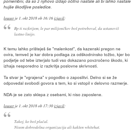
pomembni, da so z njihovo izdajo očitno nastale ali bi lahko nastale
hujše škodljive posledice.
louser
je
1. okt 2018 ob 16:16
izjavil
:
Bp ti razkrijem, le par milijončkov boš potreboval, da ustanoviš
lastno linijo.
K temu lahko prišteješ še "malenkost", da kazenski pregon ne
ovira, temveč je kar dobra podlaga za odškodninsko tožbo, kjer bo
podjetje od tebe izterjalo tudi vso dokazano povzročeno škodo, ki
izhaja nesporedno iz razkritja poslovne skrivnosti.
Ta stvar je "vgrajena" v pogodbo o zaposlitvi. Delno si se že
odpovedal svobodi govora s tem, ko si vstopil v delovno razmerje.
NDA-je se zato sklepa z osebami, ki niso zaposlene.
louser
je
1. okt 2018 ob 17:30
izjavil
:
Takoj, ko boš plačal.
Nisem dobrodelna organizacija ali kakšen whitehat.