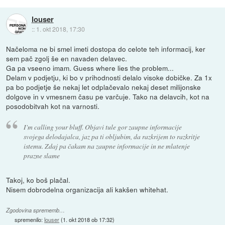
louser
::
1. okt 2018, 17:30
Načeloma ne bi smel imeti dostopa do celote teh informacij, ker
sem pač zgolj še en navaden delavec.
Ga pa vseeno imam. Guess where lies the problem...
Delam v podjetju, ki bo v prihodnosti delalo visoke dobičke. Za 1x
pa bo podjetje še nekaj let odplačevalo nekaj deset milijonske
dolgove in v vmesnem času pe varčuje. Tako na delavcih, kot na
posodobitvah kot na varnosti.
I'm calling your bluff. Objavi tule gor zaupne informacije
svojega delodajalca, jaz pa ti obljubim, da razkrijem to razkritje
istemu. Zdaj pa čakam na zaupne informacije in ne mlatenje
prazne slame
Takoj, ko boš plačal.
Nisem dobrodelna organizacija ali kakšen whitehat.
Zgodovina sprememb…
spremenilo:
louser
(
1. okt 2018 ob 17:32
)