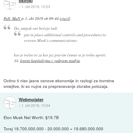
tikitoki
::
1. okt 2018, 10:23
PaX_MaN
je
1. okt 2018 ob 09:44
izjavil
:
Da, ampak oni hočejo tudi
put in place additional controls and procedures to
oversee Musk's communications;
kar je točno to za kar jaz pravim čemur se je treba upreti.
Ah,
lepote kapitalizma v zadnjem stadiju
.
Ocitno ti niso jasne osnove ekonomije in razlogi za tovrstne
omejitve, ki so nujne za preprecevanje zlorabe polozaja.
Webmojster
::
1. okt 2018, 10:34
Elon Musk Net Worth: $19.7B
Torej 19.700.000.000 - 20.000.000 = 19.680.000.000