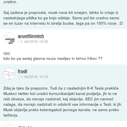
uradno.
Saj zadeva je preprosta, musk noce bit omejen, lahko to crtajo iz
naslednjega pildka ko ga bojo oddajo. Samo pol bo uradno samo
se en luzer na internetu ki strelja bucke, tega pa on 100% noce. :D
gruntfürmich
::
1. okt 2018, 10:08
ojoj.
kdo bo pa sedaj glavna muza medijev in tehno frikov ??
frudi
::
1. okt 2018, 10:19
Zdaj je tako že prepozno. Tudi če z naslednjim 8-K Tesla prekliče
Muskov twitter kot uradni komunikacijski kanal podjetja, jih to ne
reši obveze, da morajo nadzirati, kaj objavlja. SEC jim namreč
nalaga, da morajo nadzirati in odobriti vse informacije o Tesli, ki jih
Musk objavlja preko kateregakoli javnega kanala, ne samo preko
twitterja.