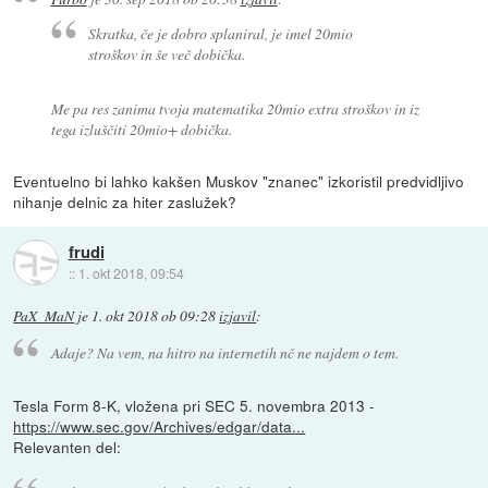
Skratka, če je dobro splaniral, je imel 20mio
stroškov in še več dobička.
Me pa res zanima tvoja matematika 20mio extra stroškov in iz
tega izluščiti 20mio+ dobička.
Eventuelno bi lahko kakšen Muskov "znanec" izkoristil predvidljivo
nihanje delnic za hiter zaslužek?
frudi
::
1. okt 2018, 09:54
PaX_MaN
je
1. okt 2018 ob 09:28
izjavil
:
Adaje? Na vem, na hitro na internetih nč ne najdem o tem.
Tesla Form 8-K, vložena pri SEC 5. novembra 2013 -
https://www.sec.gov/Archives/edgar/data...
Relevanten del: