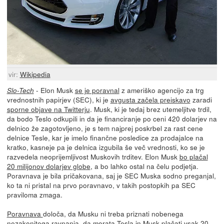
vir:
Wikipedia
- Elon Musk
se je poravnal
z ameriško agencijo za trg
Slo-Tech
vrednostnih papirjev (SEC), ki je
avgusta začela preiskavo
zaradi
sporne objave na Twitterju
. Musk, ki je tedaj brez utemeljitve trdil,
da bodo Teslo odkupili in da je financiranje po ceni 420 dolarjev na
delnico že zagotovljeno, je s tem najprej poskrbel za rast cene
delnice Tesle, kar je imelo finančne posledice za prodajalce na
kratko, kasneje pa je delnica izgubila še več vrednosti, ko se je
razvedela neoprijemljivost Muskovih trditev. Elon Musk
bo plačal
20 milijonov dolarjev globe
, a bo lahko ostal na čelu podjetja.
Poravnava je bila pričakovana, saj je SEC Muska sodno preganjal,
ko ta ni pristal na prvo poravnavo, v takih postopkih pa SEC
praviloma zmaga.
Poravnava
določa, da Musku ni treba priznati nobenega
nezakonitega ravnanja, da morata Tesla in Musk plačati vsak 20