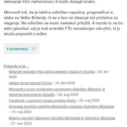
delovanje tržni mehanizmov, ki bodo dosegli enako.
Microsoft trdi, da je takšna odločitev napačna, pragmatična in
slaba za Veliko Britanijo, ki se s tem ne izkazuje kot privlačna za
vlaganja. Na odločitev se bodo vsekakor pritožili. A morda to ne bo
edini glavobol, saj je tudi ameriški FTC nenaklonjen združitvi, ki jo
skuša preprečiti s tožbo.
3 komentarji
Preberite si še…
Britanski regulator trga začel preiskavo Appla in Googla
::
24. jan
2025
Adobe ne bo prevzel Figme
::
18. dec 2023
Microsoft z novim poizkusom za prevzem Activision Blizzard, ki
vključuje licenciranje Ubisoftu
::
22. avg 2023
Facebook z ogromno izgubo prodaja Giphy
::
23. maj 2023
Evropska komisija odobrila Microsoftov prevzem Activision Blizzarda
::
16. maj 2023
Britanci vse bolj naklonjeni združitvi Microsofta in Activision Blizzarda
::
27. mar 2023