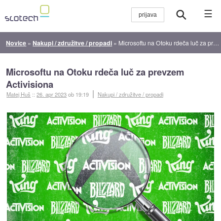
☰
Novice
»
Nakupi / združitve / propadi
»
Microsoftu na Otoku rdeča luč za prevzem Activisiona
Microsoftu na Otoku rdeča luč za prevzem
Activisiona
Matej Huš
::
26. apr 2023
ob 19:19
Nakupi / združitve / propadi