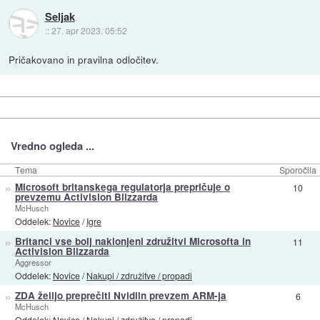
Seljak
::
27. apr 2023, 05:52
Pričakovano in pravilna odločitev.
Vredno ogleda ...
Tema
Sporočila
»
Microsoft britanskega regulatorja prepričuje o
10
prevzemu Activision Blizzarda
McHusch
Oddelek:
Novice
/
Igre
»
Britanci vse bolj naklonjeni združitvi Microsofta in
11
Activision Blizzarda
Aggressor
Oddelek:
Novice
/
Nakupi / združitve / propadi
»
ZDA želijo preprečiti Nvidiin prevzem ARM-ja
6
McHusch
Oddelek:
Novice
/
Nakupi / združitve / propadi