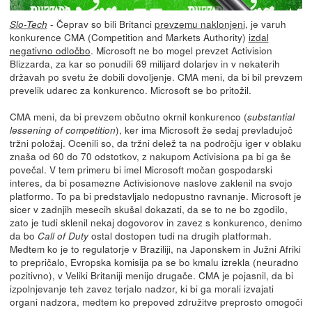
- Čeprav so bili Britanci
prevzemu naklonjeni
, je varuh
Slo-Tech
konkurence CMA (Competition and Markets Authority)
izdal
negativno odločbo
. Microsoft ne bo mogel prevzet Activision
Blizzarda, za kar so ponudili 69 milijard dolarjev in v nekaterih
državah po svetu že dobili dovoljenje. CMA meni, da bi bil prevzem
prevelik udarec za konkurenco. Microsoft se bo pritožil.
CMA meni, da bi prevzem občutno okrnil konkurenco (
substantial
), ker ima Microsoft že sedaj prevladujoč
lessening of competition
tržni položaj. Ocenili so, da tržni delež ta na področju iger v oblaku
znaša od 60 do 70 odstotkov, z nakupom Activisiona pa bi ga še
povečal. V tem primeru bi imel Microsoft močan gospodarski
interes, da bi posamezne Activisionove naslove zaklenil na svojo
platformo. To pa bi predstavljalo nedopustno ravnanje. Microsoft je
sicer v zadnjih mesecih skušal dokazati, da se to ne bo zgodilo,
zato je tudi sklenil nekaj dogovorov in zavez s konkurenco, denimo
da bo
ostal dostopen tudi na drugih platformah.
Call of Duty
Medtem ko je to regulatorje v Braziliji, na Japonskem in Južni Afriki
to prepričalo, Evropska komisija pa se bo kmalu izrekla (neuradno
pozitivno), v Veliki Britaniji menijo drugače. CMA je pojasnil, da bi
izpolnjevanje teh zavez terjalo nadzor, ki bi ga morali izvajati
organi nadzora, medtem ko prepoved združitve preprosto omogoči