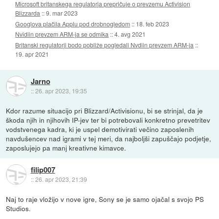
Microsoft britanskega regulatorja prepričuje o prevzemu Activision
Blizzarda
::
9. mar 2023
Googlova plačila Applu pod drobnogledom
::
18. feb 2023
Nvidiin prevzem ARM-ja se odmika
::
4. avg 2021
Britanski regulatorji bodo pobliže pogledali Nvdiin prevzem ARM-ja
::
19. apr 2021
Jarno
::
26. apr 2023, 19:35
Kdor razume situacijo pri Blizzard/Activisionu, bi se strinjal, da je
škoda njih in njihovih IP-jev ter bi potrebovali konkretno prevetritev
vodstvenega kadra, ki je uspel demotivirati večino zaposlenih
navdušencev nad igrami v tej meri, da najboljši zapuščajo podjetje,
zaposlujejo pa manj kreativne kimavce.
filip007
::
26. apr 2023, 21:39
Naj to raje vložijo v nove igre, Sony se je samo ojačal s svojo PS
Studios.