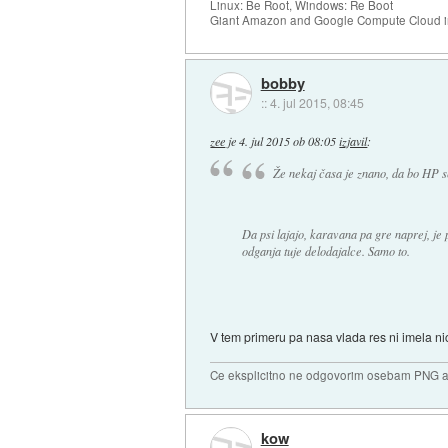
Linux: Be Root, Windows: Re Boot
Giant Amazon and Google Compute Cloud in
bobby
::
4. jul 2015, 08:45
zee
je
4. jul 2015 ob 08:05
izjavil
:
Že nekaj časa je znano, da bo HP s
Da psi lajajo, karavana pa gre naprej, je 
odganja tuje delodajalce. Samo to.
V tem primeru pa nasa vlada res ni imela ni
Ce eksplicitno ne odgovorim osebam PNG ali
kow