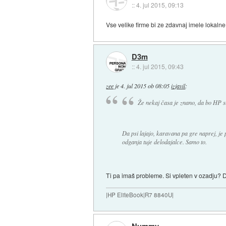
::
4. jul 2015, 09:13
Vse velike firme bi ze zdavnaj imele lokalne
D3m
::
4. jul 2015, 09:43
zee
je
4. jul 2015 ob 08:05
izjavil
:
Že nekaj časa je znano, da bo HP s
Da psi lajajo, karavana pa gre naprej, je 
odganja tuje delodajalce. Samo to.
Ti pa imaš probleme. Si vpleten v ozadju? D
|HP EliteBook|R7 8840U|