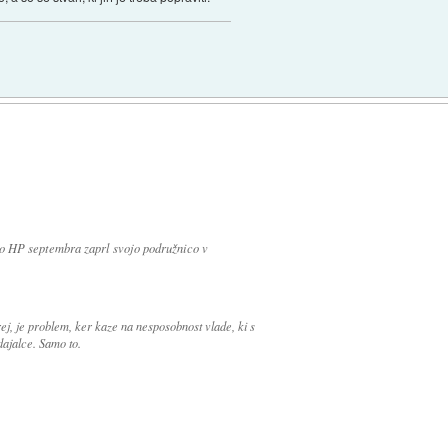
bo HP septembra zaprl svojo podružnico v
ej, je problem, ker kaze na nesposobnost vlade, ki s
dajalce. Samo to.