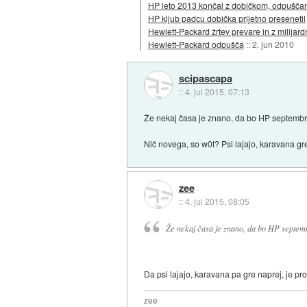
HP leto 2013 končal z dobičkom, odpuščan
HP kljub padcu dobička prijetno presenetil
Hewlett-Packard žrtev prevare in z milijar
Hewlett-Packard odpušča
::
2. jun 2010
scipascapa
::
4. jul 2015, 07:13
Že nekaj časa je znano, da bo HP septembra
Nič novega, so w0t? Psi lajajo, karavana gre
zee
::
4. jul 2015, 08:05
Že nekaj časa je znano, da bo HP septemb
Da psi lajajo, karavana pa gre naprej, je pr
zee