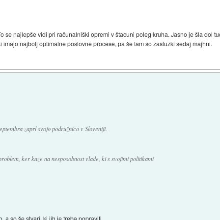
o se najlepše vidi pri računalniški opremi v štacuni poleg kruha. Jasno je šla dol t
, ki imajo najbolj optimalne poslovne procese, pa še tam so zaslužki sedaj majhni.
eptembra zaprl svojo podružnico v Sloveniji.
problem, ker kaze na nesposobnost vlade, ki s svojimi politikami
 so še stvari, ki jih je treba popraviti.