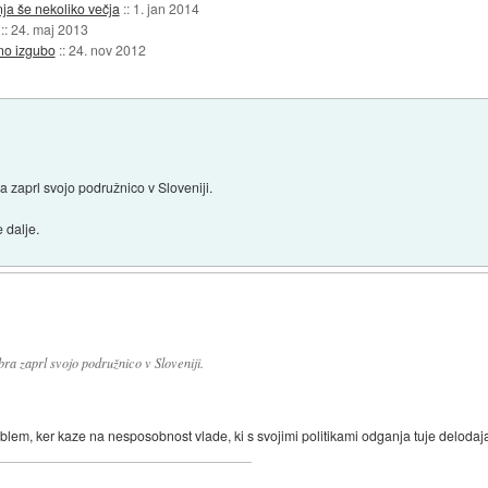
ja še nekoliko večja
::
1. jan 2014
::
24. maj 2013
dno izgubo
::
24. nov 2012
 zaprl svojo podružnico v Sloveniji.
 dalje.
ra zaprl svojo podružnico v Sloveniji.
oblem, ker kaze na nesposobnost vlade, ki s svojimi politikami odganja tuje delodaj