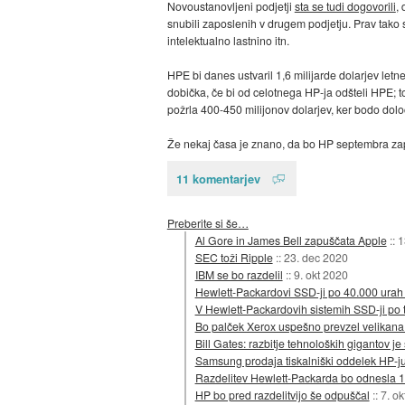
Novoustanovljeni podjetji
sta se tudi dogovorili
,
snubili zaposlenih v drugem podjetju. Prav tako s
intelektualno lastnino itn.
HPE bi danes ustvaril 1,6 milijarde dolarjev letne
dobička, če bi od celotnega HP-ja odšteli HPE; toč
požrla 400-450 milijonov dolarjev, ker bodo določ
Že nekaj časa je znano, da bo HP septembra zapr
11 komentarjev
Preberite si še…
Al Gore in James Bell zapuščata Apple
::
1
SEC toži Ripple
::
23. dec 2020
IBM se bo razdelil
::
9. okt 2020
Hewlett-Packardovi SSD-ji po 40.000 urah 
V Hewlett-Packardovih sistemih SSD-ji po 
Bo palček Xerox uspešno prevzel velikana
Bill Gates: razbitje tehnoloških gigantov je
Samsung prodaja tiskalniški oddelek HP-j
Razdelitev Hewlett-Packarda bo odnesla 1
HP bo pred razdelitvijo še odpuščal
::
7. ok