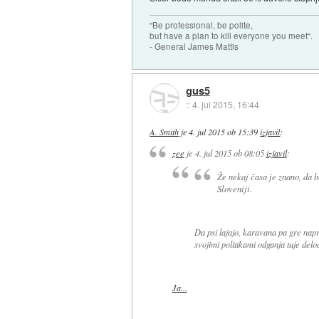
"Be professional, be polite,
but have a plan to kill everyone you meet".
- General James Mattis
gus5
::
4. jul 2015, 16:44
A. Smith
je
4. jul 2015 ob 15:39
izjavil
:
zee
je
4. jul 2015 ob 08:05
izjavil
:
Že nekaj časa je znano, da 
Sloveniji.
Da psi lajajo, karavana pa gre napr
svojimi politikami odganja tuje delo
Ja...