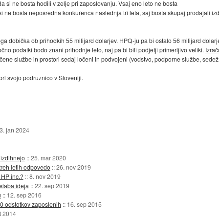
 da si ne bosta hodili v zelje pri zaposlovanju. Vsaj eno leto ne bosta
i ne bosta neposredna konkurenca naslednja tri leta, saj bosta skupaj prodajali izde
ga dobička ob prihodkih 55 milijard dolarjev. HPQ-ju pa bi ostalo 56 milijard dolarje
no podatki bodo znani prihodnje leto, naj pa bi bili podjetji primerljivo veliki.
Izrač
ene službe in prostori sedaj ločeni in podvojeni (vodstvo, podporne službe, sedež, I
l svojo podružnico v Sloveniji.
3. jan 2024
izdihnejo
::
25. mar 2020
treh letih odpovedo
::
26. nov 2019
 HP inc.?
::
8. nov 2019
 slaba ideja
::
22. sep 2019
u
::
12. sep 2016
0 odstotkov zaposlenih
::
16. sep 2015
t 2014