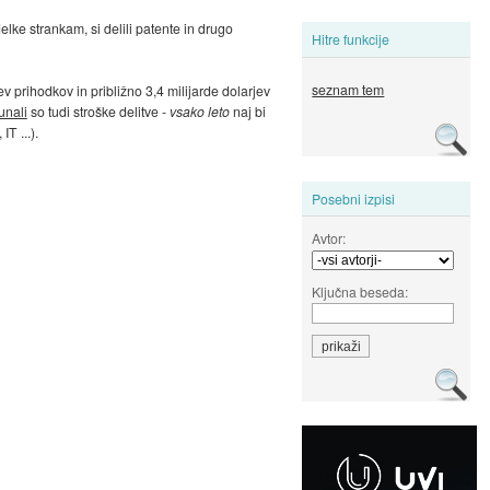
lke strankam, si delili patente in drugo
Hitre funkcije
seznam tem
v prihodkov in približno 3,4 milijarde dolarjev
unali
so tudi stroške delitve -
vsako leto
naj bi
T ...).
Posebni izpisi
Avtor:
Ključna beseda: