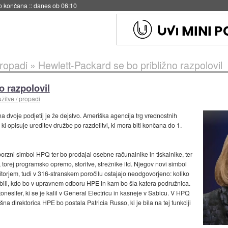
s ob 06:09
propadi
»
Hewlett-Packard se bo približno razpolovil
o razpolovil
žitve / propadi
a dvoje podjetij je že dejstvo. Ameriška agencija trg vrednostnih
, ki opisuje ureditev družbe po razdelitvi, ki mora biti končana do 1.
 borzni simbol HPQ ter bo prodajal osebne računalnike in tiskalnike, ter
 torej programsko opremo, storitve, strežnike itd. Njegov novi simbol
itorjem, tudi v 316-stranskem poročilu ostajajo neodgovorjeno: koliko
bili, kdo bo v upravnem odboru HPE in kam bo šla katera podružnica.
onesifer, ki se je kalil v General Electricu in kasneje v Sabicu. V HPQ
šna direktorica HPE bo postala Patricia Russo, ki je bila na tej funkciji