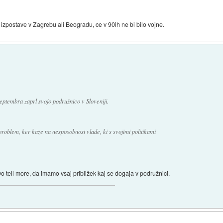
 izpostave v Zagrebu ali Beogradu, ce v 90ih ne bi bilo vojne.
eptembra zaprl svojo podružnico v Sloveniji.
problem, ker kaze na nesposobnost vlade, ki s svojimi politikami
o tell more, da imamo vsaj približek kaj se dogaja v podružnici.