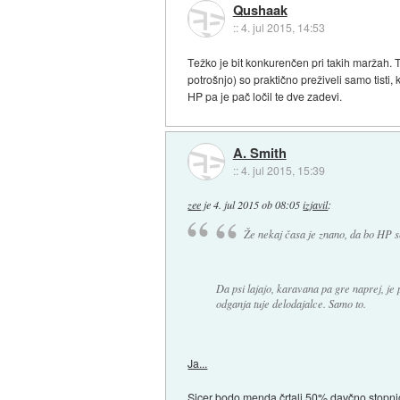
Qushaak
::
4. jul 2015, 14:53
Težko je bit konkurenčen pri takih maržah. T
potrošnjo) so praktično preživeli samo tisti
HP pa je pač ločil te dve zadevi.
A. Smith
::
4. jul 2015, 15:39
zee
je
4. jul 2015 ob 08:05
izjavil
:
Že nekaj časa je znano, da bo HP s
Da psi lajajo, karavana pa gre naprej, je 
odganja tuje delodajalce. Samo to.
Ja...
Sicer bodo menda črtali 50% davčno stopnjo, a