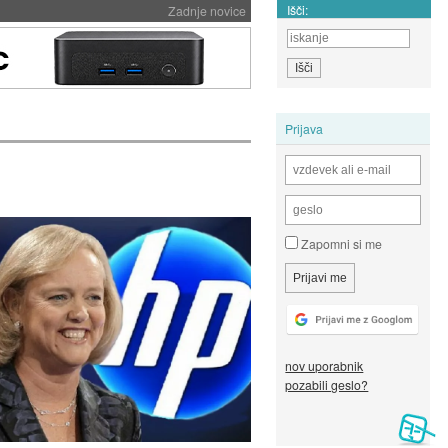
Išči:
Zadnje novice
Prijava
Zapomni si me
nov uporabnik
pozabili geslo?