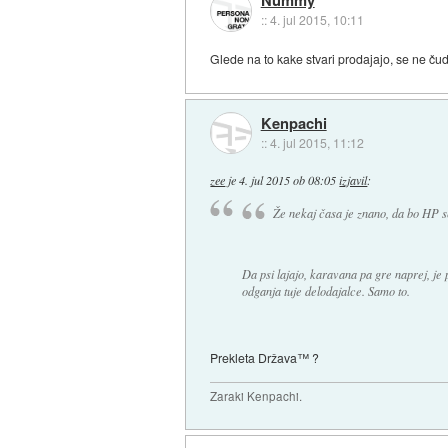
Nummy
::
4. jul 2015, 10:11
Glede na to kake stvari prodajajo, se ne ču
Kenpachi
::
4. jul 2015, 11:12
zee
je
4. jul 2015 ob 08:05
izjavil
:
Že nekaj časa je znano, da bo HP s
Da psi lajajo, karavana pa gre naprej, je 
odganja tuje delodajalce. Samo to.
Prekleta Država™ ?
Zaraki Kenpachi.