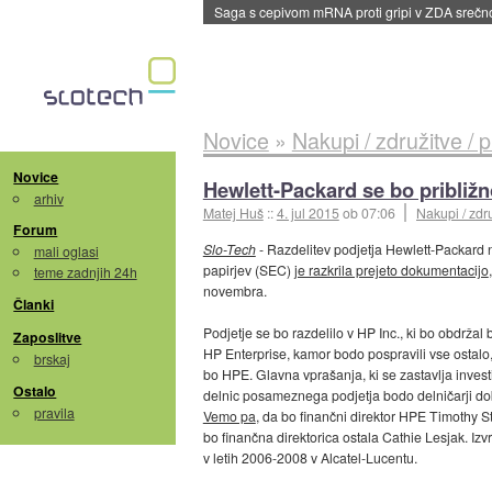
BMW v vozilih začel predvajati reklame
::
dane
Novice
»
Nakupi / združitve / 
Novice
Hewlett-Packard se bo približn
arhiv
Matej Huš
::
4. jul 2015
ob 07:06
Nakupi / zdru
Forum
Slo-Tech
- Razdelitev podjetja Hewlett-Packard n
mali oglasi
papirjev (SEC)
je razkrila prejeto dokumentacijo
teme zadnjih 24h
novembra.
Članki
Podjetje se bo razdelilo v HP Inc., ki bo obdržal
Zaposlitve
HP Enterprise, kamor bodo pospravili vse ostalo,
brskaj
bo HPE. Glavna vprašanja, ki se zastavlja invest
Ostalo
delnic posameznega podjetja bodo delničarji do
pravila
Vemo pa
, da bo finančni direktor HPE Timothy St
bo finančna direktorica ostala Cathie Lesjak. Izvr
v letih 2006-2008 v Alcatel-Lucentu.