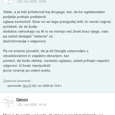
::
22. nov 2025, 13:39
Valda, a je kdo pričakoval kaj drugega, kot, da bo oglaševalsko
podjetje probalo podtakniti
oglase kamorkoli. Sicer so se tega prezgodaj lotili, bi morali najprej
počakati, da se ljudje
dodobra nahookajo na AI in ne morejo več živeti brez njega, nato
pa začeti dodajati "reklame" oz.
dezinformacije v odgovore.
Pa ne smemo pozabiti, da je bil Google ustanovljen z
obveščevalnim in vojaškim denarjem, kar
pomeni, da bodo zlahka, namesto oglasov, začeli prihajat napačni
odgovori, ki bodo manipulirali
javno mnenje po celem svetu.
Zgodovina sprememb…
spremenilo:
Ales78
(
22. nov 2025 ob 13:41
)
Ganon
::
22. nov 2025, 16:16
Meni je že prešlo v navado, da strani, ki me kljub blokirniku ne