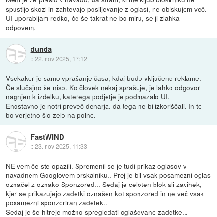
spustijo skozi in zahtevajo posiljevanje z oglasi, ne obiskujem več.
UI uporabljam redko, če še takrat ne bo miru, se ji zlahka
odpovem.
dunda
::
22. nov 2025, 17:12
Vsekakor je samo vprašanje časa, kdaj bodo vključene reklame.
Če slučajno še niso. Ko človek nekaj sprašuje, je lahko odgovor
nagnjen k izdelku, katerega podjetje je podmazalo UI.
Enostavno je notri preveč denarja, da tega ne bi izkoriščali. In to
bo verjetno šlo zelo na polno.
FastWIND
::
23. nov 2025, 11:33
NE vem če ste opazili. Spremenil se je tudi prikaz oglasov v
navadnem Googlovem brskalniku.. Prej je bil vsak posamezni oglas
označel z oznako Sponzored... Sedaj je celoten blok ali zavihek,
kjer se prikazujejo zadetki oznašen kot sponzored in ne več vsak
posamezni sponzoriran zadetek...
Sedaj je še hitreje možno spregledati oglaševane zadetke...