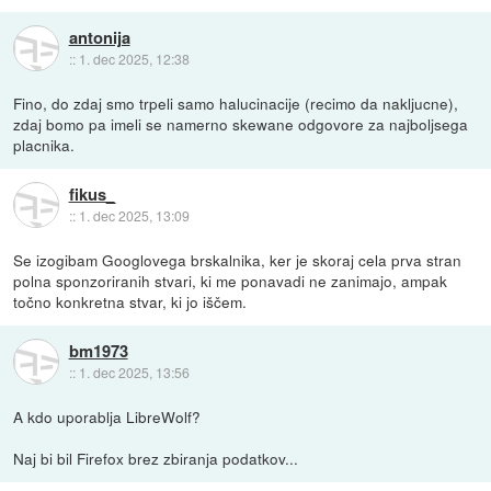
antonija
::
1. dec 2025, 12:38
Fino, do zdaj smo trpeli samo halucinacije (recimo da nakljucne),
zdaj bomo pa imeli se namerno skewane odgovore za najboljsega
placnika.
fikus_
::
1. dec 2025, 13:09
Se izogibam Googlovega brskalnika, ker je skoraj cela prva stran
polna sponzoriranih stvari, ki me ponavadi ne zanimajo, ampak
točno konkretna stvar, ki jo iščem.
bm1973
::
1. dec 2025, 13:56
A kdo uporablja LibreWolf?
Naj bi bil Firefox brez zbiranja podatkov...