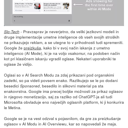
- Pravzaprav je neverjetno, da veliki jezikovni modeli in
Slo-Tech
druge implementacije umetne inteligence ob vseh svojih stroških
ne prikazujejo reklam, a se utegne to v prihodnosti tudi spremeniti.
Google že
preizkuša
, kako bi v svoj način iskanja z umetno
inteligenco (AI Mode), ki je na voljo vsakomur, na podoben način
kot pri klasičnem iskanju vgradil oglase. Nekateri uporabniki te
oglase že vidijo.
Oglasi so v AI Search Modu za zdaj prikazani pod organskimi
zadetki, so pa videti povsem enako. Razlikujejo se le po dodani
besedici
, besedilo in slikovni material pa sta
Sponsored
enakovrstna. Google ima precej boljše možnosti za prikaz oglasov
in njegovo monetizacijo, saj za razliko od ChatGPT-ja ali tudi
Microsofta obvladuje eno največjih oglasnih platform, ki ji konkurira
le Metina.
Google se je na vest odzval s pojasnilom, da gre za preizkušanje
oglasov v AI Modu in AI Overviewu, kar so napovedali že maja.