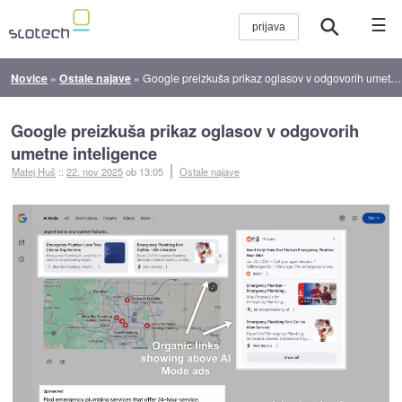
☰
Novice
»
Ostale najave
»
Google preizkuša prikaz oglasov v odgovorih umetne inteligence
Google preizkuša prikaz oglasov v odgovorih
umetne inteligence
Matej Huš
::
22. nov 2025
ob 13:05
Ostale najave