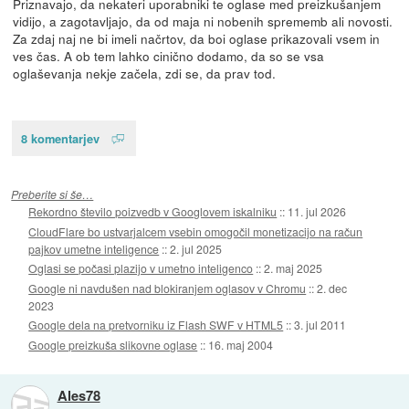
Priznavajo, da nekateri uporabniki te oglase med preizkušanjem
vidijo, a zagotavljajo, da od maja ni nobenih sprememb ali novosti.
Za zdaj naj ne bi imeli načrtov, da boi oglase prikazovali vsem in
ves čas. A ob tem lahko cinično dodamo, da so se vsa
oglaševanja nekje začela, zdi se, da prav tod.
8 komentarjev
Preberite si še…
Rekordno število poizvedb v Googlovem iskalniku
::
11. jul 2026
CloudFlare bo ustvarjalcem vsebin omogočil monetizacijo na račun
pajkov umetne inteligence
::
2. jul 2025
Oglasi se počasi plazijo v umetno inteligenco
::
2. maj 2025
Google ni navdušen nad blokiranjem oglasov v Chromu
::
2. dec
2023
Google dela na pretvorniku iz Flash SWF v HTML5
::
3. jul 2011
Google preizkuša slikovne oglase
::
16. maj 2004
Ales78