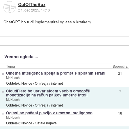
OutOfTheBox
::
1. dec 2025, 14:16
ChatGPT bo tudi implementiral oglase v kratkem.
Vredno ogleda ...
Tema
Sporočila
»
Umetna inteligenca speljala promet s spletnih strani
31
McHusch
Oddelek:
Novice
/
Omrežja / internet
»
CloudFlare bo ustvarjalcem vsebin omogočil
7
monetizacijo na račun pajkov umetne inteli
McHusch
Oddelek:
Novice
/
Omrežja / internet
»
Oglasi se počasi plazijo v umetno inteligenco
16
McHusch
Oddelek:
Novice
/
Ostale najave