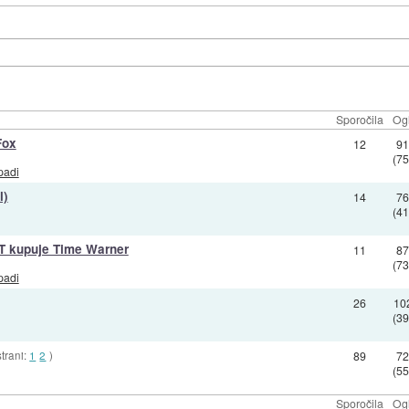
Sporočila
Og
Fox
12
9
(7
padi
l)
14
7
(4
 kupuje Time Warner
11
8
(7
padi
26
10
(3
strani:
1
2
)
89
7
(5
Sporočila
Og