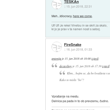
TESKAn
::
15. jun 2018, 22:31
Meh...Idiocracy,
here we come
.
Uf! Uf! Je rekel Vinetou in se skril za skalo,
ki jo je prav v ta namen nosil s seboj.
FireSnake
::
16. jun 2018, 01:33
antonija
je
15. jun 2018 ob 18:00
izjavil
:
dexterboy
je
15. jun 2018 ob 17:39
izjavil
Khm... bojim se, da bo kwaliteta vs
Kako to mislis "bo"?
Vprašanje na mestu.
Delnica pa pada in to ob prevzemu, čudno.