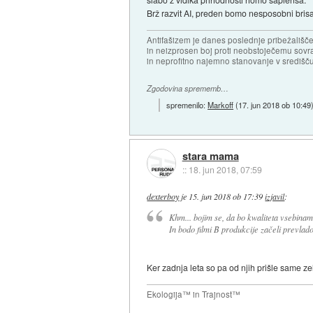
Brž razvit AI, preden bomo nesposobni brisati
Antifašizem je danes poslednje pribežališče
in neizprosen boj proti neobstoječemu sovr
in neprofitno najemno stanovanje v središču
Zgodovina sprememb…
spremenilo:
Markoff
(
17. jun 2018 ob 10:49
stara mama
::
18. jun 2018, 07:59
dexterboy
je
15. jun 2018 ob 17:39
izjavil
:
Khm... bojim se, da bo kwaliteta vsebinam 
In bodo filmi B produkcije začeli prevlado
Ker zadnja leta so pa od njih prišle same z
Ekologija™ in Trajnost™