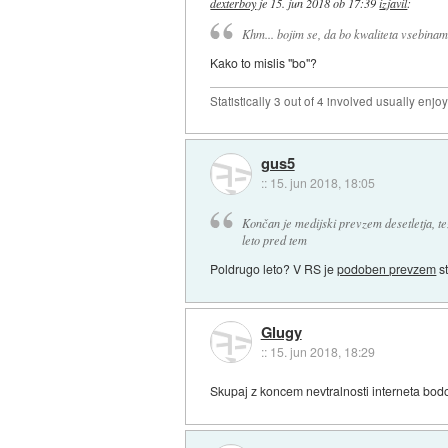
dexterboy
je
15. jun 2018 ob 17:39
izjavil
:
Khm... bojim se, da bo kwaliteta vsebinam 
Kako to mislis "bo"?
Statistically 3 out of 4 involved usually en
gus5
::
15. jun 2018, 18:05
Končan je medijski prevzem desetletja, tež
leto pred tem
Poldrugo leto? V RS je
podoben prevzem
st
Glugy
::
15. jun 2018, 18:29
Skupaj z koncem nevtralnosti interneta bod