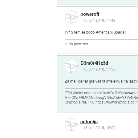
poweroff
::
15. jun 2018, 17:42
In? S tem se bodo Američani ubadali.
sudo poweroff
D3m0r4l1z3d
::
15. jun 2018, 17:50
Za mali denar gre vsa ta intelektualna lastni
ETN Wallet addr.: etnkGuvhDzR7Dh8us4
A1nCWrFBMK2NmkycgVN4sAwhvY8YyNNb
Cryptopia ref. link: https://www.cryptopia.c
antonija
::
15. jun 2018, 18:00