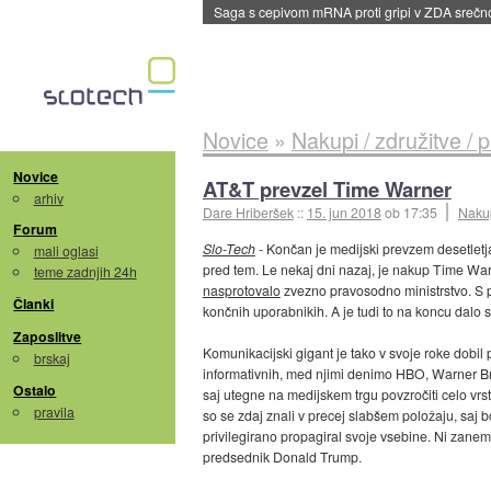
BMW v vozilih začel predvajati reklame
::
dane
Novice
»
Nakupi / združitve / 
Novice
AT&T prevzel Time Warner
arhiv
Dare Hriberšek
::
15. jun 2018
ob 17:35
Nakup
Forum
Slo-Tech
- Končan je medijski prevzem desetletja,
mali oglasi
pred tem. Le nekaj dni nazaj, je nakup Time Wa
teme zadnjih 24h
nasprotovalo
zvezno pravosodno ministrstvo. S p
Članki
končnih uporabnikih. A je tudi to na koncu dalo s
Zaposlitve
Komunikacijski gigant je tako v svoje roke dobil
brskaj
informativnih, med njimi denimo HBO, Warner Br
Ostalo
saj utegne na medijskem trgu povzročiti celo vrsto 
pravila
so se zdaj znali v precej slabšem položaju, saj bo
privilegirano propagiral svoje vsebine. Ni zanem
predsednik Donald Trump.