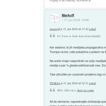
Poglej in se nasmej: vicmaher.si
Markoff
::
17. jun 2018, 10:46
poweroff
je
15. jun 2018 ob 17:42
izjavil
:
In? S tem se bodo Američani ubadali.
Ker vsebine, ki jih medijska propagandna m
Trumpa na kol, nato pokažimo s prstom na tis
Na srečo imajo nasprotniki na voljo medijsk
medije s par % gledanosti/branosti max. D
Tale združitev je v posmeh prostemu trgu i
TESKAn
je
15. jun 2018 ob 22:31
izjavil
:
Meh...Idiocracy,
here we come
.
Ali če obrnemo: naprednejše civilizacije pos
slabo z vidika prihodnosti homo sapiensa.