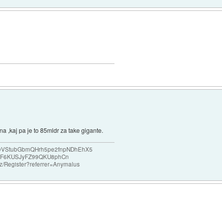
na ,kaj pa je to 85mldr za take gigante.
e69VStubGbmQHrh5pe2fnpNDhEhX5
F6KUSJyFZ99QKU8phCn
o.nz/Register?referrer=Anymalus