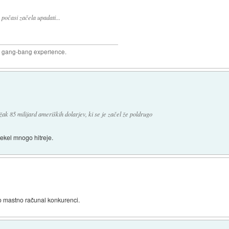
počasi začela upadati...
joy gang-bang experience.
ak 85 milijard ameriških dolarjev, ki se je začel že poldrugo
ekel mnogo hitreje.
o mastno računal konkurenci.