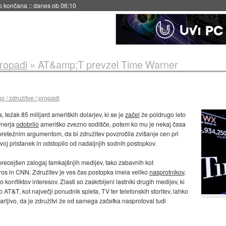
s ob 06:09
propadi
»
AT&amp;T prevzel Time Warner
i / združitve / propadi
 težak 85 milijard ameriških dolarjev, ki se je
začel
že poldrugo leto
rnerja
odobrilo
ameriško zvezno sodišče, potem ko mu je nekaj časa
retežnim argumentom, da bi združitev povzročila zvišanje cen pri
voj pristanek in odstopilo od nadaljnjih sodnih postopkov.
 precejšen zalogaj tamkajšnjih medijev, tako zabavnih kot
os in CNN. Združitev je ves čas postopka imela veliko
nasprotnikov
,
konfliktov interesov. Zlasti so zaskrbljeni lastniki drugih medijev, ki
 AT&T, kot največji ponudnik spleta, TV ter telefonskih storitev, lahko
arljivo, da je združitvi že od samega začetka nasprotoval tudi