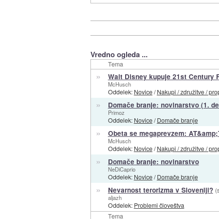
Vredno ogleda ...
Tema
»
Walt Disney kupuje 21st Century 
McHusch
Oddelek:
Novice
/
Nakupi / združitve / pro
»
Domače branje: novinarstvo (1. de
Primoz
Oddelek:
Novice
/
Domače branje
»
Obeta se megaprevzem: AT&amp;T
McHusch
Oddelek:
Novice
/
Nakupi / združitve / pro
»
Domače branje: novinarstvo
NeDiCaprio
Oddelek:
Novice
/
Domače branje
»
Nevarnost terorizma v Sloveniji?
(
aljazh
Oddelek:
Problemi človeštva
Tema