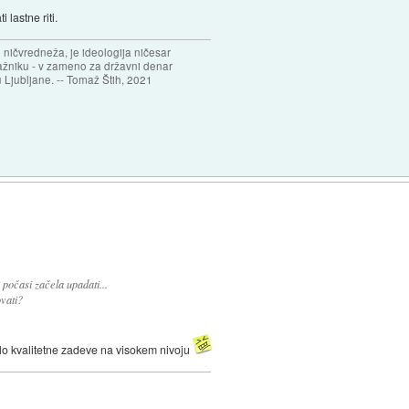
 lastne riti.
 ničvredneža, je ideologija ničesar
ažniku - v zameno za državni denar
 Ljubljane. -- Tomaž Štih, 2021
)
počasi začela upadati...
vati?
elo kvalitetne zadeve na visokem nivoju