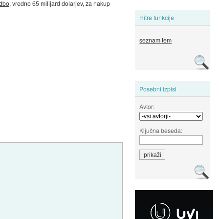
dbo
, vredno 65 milijard dolarjev, za nakup
Hitre funkcije
seznam tem
Posebni izpisi
Avtor:
Ključna beseda: