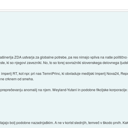
ašinerija ZDA ustvarja za globalne potrebe, pa res nimajo vpliva na naše političn
te, ki so njegovi zavezniki. No, to so torej sovražniki slovenskega delovnega ljuds
i imperij RT, kot npr. pri nas TemniPrinc, ki obvladuje medijski imperij Nova24, Re
a ne crknem od smeha.
n preprečevanju anomalij na njem. Weyland-Yutani in podobne fikcijske korporacije
tajajo bolj podobne nazadnjaškim. A ne v korist slednjih, temveč v škodo prvih. Kak