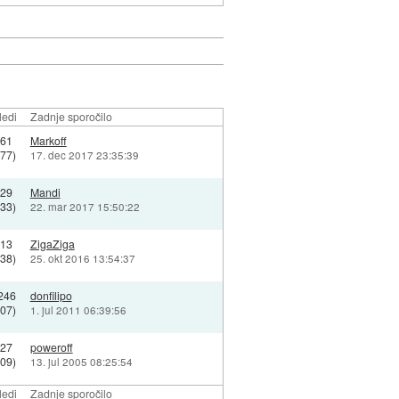
ledi
Zadnje sporočilo
161
Markoff
577)
17. dec 2017 23:35:39
629
Mandi
133)
22. mar 2017 15:50:22
713
ZigaZiga
338)
25. okt 2016 13:54:37
246
donfilipo
907)
1. jul 2011 06:39:56
227
poweroff
509)
13. jul 2005 08:25:54
ledi
Zadnje sporočilo