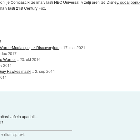
dni je Comcast, ki že ima v lasti NBC Universal, v želji prehiteti Disney,
oddal ponu
ma v lasti 21st Century Fox.
5
 WarnerMedia spojil z Discoveryjem
::
17. maj 2021
 dec 2017
me Warner
::
23. okt 2016
ov 2011
i Guy Fawkes maski
::
2. sep 2011
2011
1
očasi začela upadati...
ti?
v ritem spravi.