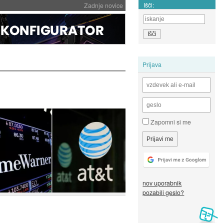
Išči:
Zadnje novice
Prijava
Zapomni si me
nov uporabnik
pozabili geslo?