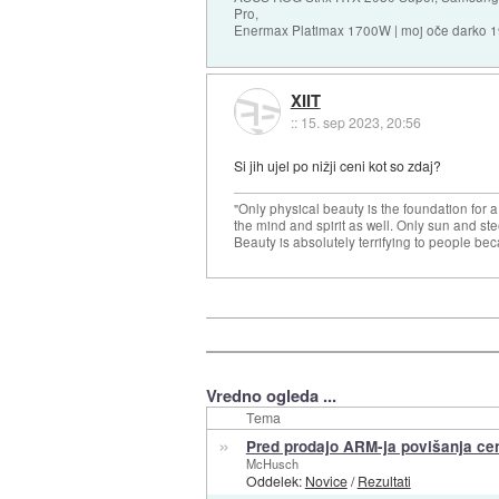
Pro,
Enermax Platimax 1700W | moj oče darko 
XIIT
::
15. sep 2023, 20:56
Si jih ujel po nižji ceni kot so zdaj?
"Only physical beauty is the foundation for a
the mind and spirit as well. Only sun and ste
Beauty is absolutely terrifying to people beca
Vredno ogleda ...
Tema
»
Pred prodajo ARM-ja povišanja ce
McHusch
Oddelek:
Novice
/
Rezultati