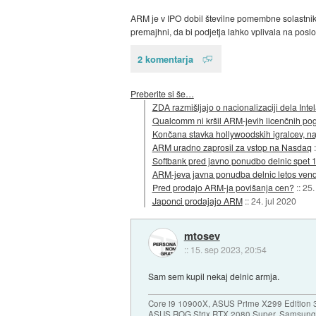
ARM je v IPO dobil številne pomembne solastnike
premajhni, da bi podjetja lahko vplivala na poslo
2 komentarja
Preberite si še…
ZDA razmišljajo o nacionalizaciji dela Inte
Qualcomm ni kršil ARM-jevih licenčnih po
Končana stavka hollywoodskih igralcev, naj
ARM uradno zaprosil za vstop na Nasdaq
Softbank pred javno ponudbo delnic spet 1
ARM-jeva javna ponudba delnic letos vend
Pred prodajo ARM-ja povišanja cen?
::
25.
Japonci prodajajo ARM
::
24. jul 2020
mtosev
::
15. sep 2023, 20:54
Sam sem kupil nekaj delnic armja.
Core i9 10900X, ASUS Prime X299 Edition 
ASUS ROG Strix RTX 2080 Super, Samsung