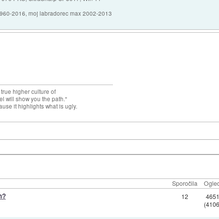
1960-2016, moj labradorec max 2002-2013
 true higher culture of
el will show you the path."
use it highlights what is ugly.
Sporočila
Ogled
n?
12
465
(4106