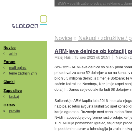
BMW v vozilih začel predvajati reklame
::
dane
Novice
»
Nakupi / združitve / 
Novice
ARM-jeve delnice ob kotaciji p
arhiv
Matej Huš
::
15. sep 2023
ob 20:51
Nakupi / z
Forum
Slo-Tech
- ARM-jeve delnice so bile v javni ponud
mali oglasi
prizadeval za ceno 52 dolarjev, a so na koncu v do
teme zadnjih 24h
bilo 95,5 milijona delnic, s čimer je Softbank še
Članki
začele kotirati na Nasdaqu, kjer jim je uspel sanj
dolarjih. Danes se je dotaknila tudi 68 dolarjev, n
Zaposlitve
brskaj
Softbank je ARM kupila leta 2016 in ostala njego
Ostalo
nato pa so letos
avgusta lastništvo spet konsolidi
pravila
kar je ogromno. Razmerje med ceno in dobičkom (
Nvidii napovedujejo ogromno rast prodaje, ker je v
Tudi ARM je pomemben igralec, saj dizajn proces
in podobnih naprav, a tehnologija je zrela in eksp