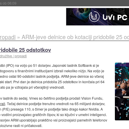
s ob 06:09
propadi
»
ARM-jeve delnice ob kotaciji pridobile 25 o
ridobile 25 odstotkov
družitve / propadi
bi (IPO) na voljo po 51 dolarjev. Japonski lastnik Softbank si je
govoru s finančnimi institucijami izbrali nekoliko nižjo. Na voljo je
 vedno ostal 90-odstotni lastnik podjetja. ARM-jeve delnice so včeraj
ski start. Prvi dan je delnica pridobila 25 odstotkov in končala pri 64
ato pa je vztrajala pri včerajšnji vrednosti.
v lastnik do sedaj. Vmes so četrtino podjetja prodali Vision Fundu,
rali
. Tečaj delnice podjetje trenutno vrednoti na 65 milijard dolarjev,
P/E) presega 110, s čimer je podjetje tako drago kakor Nvidia. A
odilni proizvajalec grafičnih čipov, ki so ključni v umetni inteligenci.
orjev ARM uporabljajo praktično vsi proizvajalci pametnih telefonov
lozivne rasti ni pričakovati.