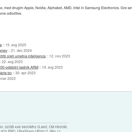
, med drugim Apple, Nvidia, Alphabet, AMD, Intel in Samsung Electronics. Gre seve
vne odločitve.
la
::
15. avg 2025
gojev
::
21. dec 2024
trši oreh umetna inteligenca
::
12. nov 2023
::
22. avg 2023
00-odstotni lastnik ARM
::
19. avg 2023
arle bo
::
30. apr 2023
 mar 2023
30, 32GB 4x8 3600Mhz G.skill, CM H500M,
 970 PRO, UltraSharp UP3017, Win 11