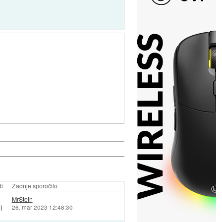
i
Zadnje sporočilo
1
MrStein
)
26. mar 2023 12:48:30