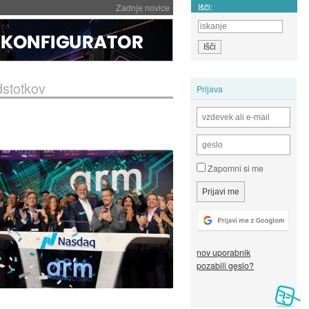
Išči:
Zadnje novice
dstotkov
Prijava
Zapomni si me
nov uporabnik
pozabili geslo?