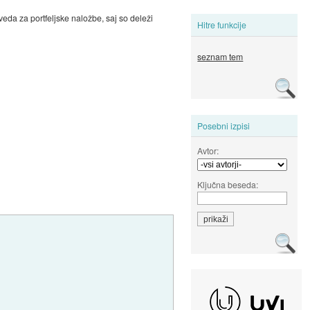
da za portfeljske naložbe, saj so deleži
Hitre funkcije
seznam tem
Posebni izpisi
Avtor:
Ključna beseda: