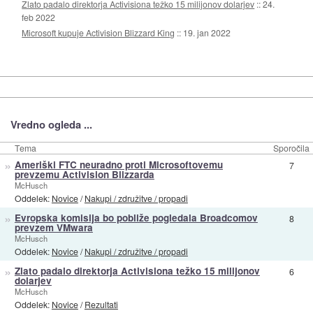
Zlato padalo direktorja Activisiona težko 15 milijonov dolarjev
::
24.
feb 2022
Microsoft kupuje Activision Blizzard King
::
19. jan 2022
Vredno ogleda ...
Tema
Sporočila
»
Ameriški FTC neuradno proti Microsoftovemu
7
prevzemu Activision Blizzarda
McHusch
Oddelek:
Novice
/
Nakupi / združitve / propadi
»
Evropska komisija bo pobliže pogledala Broadcomov
8
prevzem VMwara
McHusch
Oddelek:
Novice
/
Nakupi / združitve / propadi
»
Zlato padalo direktorja Activisiona težko 15 milijonov
6
dolarjev
McHusch
Oddelek:
Novice
/
Rezultati