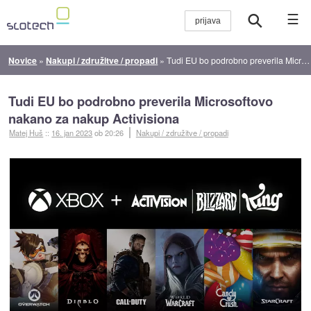
☰
Novice
»
Nakupi / združitve / propadi
»
Tudi EU bo podrobno preverila Microsoftovo nakano za nakup Activisiona
Tudi EU bo podrobno preverila Microsoftovo
nakano za nakup Activisiona
Matej Huš
::
16. jan 2023
ob 20:26
Nakupi / združitve / propadi