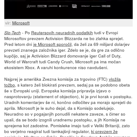
vir:
Microsoft
- Po
Reutersovih neuradnih podatkih
tudi v Evropi
Slo-Tech
Microsoftov prevzem Activision Blizzarda ne bo zlahka sprejet.
Pred letom dni
je Microsoft sporočil
, da želi za 69 milijard dolarjev
prevzeti znanega založnika iger. Zdelo se je, da gre za odlično
kupčijo, saj je Activision Blizzard domovanje iger Call of Duty,
World of Warcraft tudi Candy Crush, Microsoft pa ima močan
ekosistem Xbox. A varuhi konkurence niso navdušeni.
Najprej je ameriška Zvezna komisija za trgovino (FTC)
vložila
tožbo
, s katero želi blokirati prevzem, sedaj pa se podobno obeta
še v Evropski uniji. Evropska komisija pripravlja izjavo o
nasprotovanju (statement of objection), ki je prvi korak v postopku.
Uradnih komentarjev še ni, končno odločitev pa morajo sprejeti do
aprila. Microsoft je le suho dejal, da s Komisijo sodelujejo.
Neuradno so v pogajanjih ponudili nekatere zaveze, s čimer so
upali, da se bodo izognili uradnemu postopku, a jih Komisija ne
sprejema kot zadostne. Pomisleke imajo tudi v Veliki Britaniji, zato
bo verjetno reagiral tudi tamkajšnji regulator,
ki prevzem že
preiskuje
. Medtem so Srbija, Brazilija in Saudova Arabija prevzem