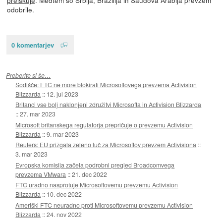
odobrile.
0 komentarjev
Preberite si še…
Sodišče: FTC ne more blokirati Microsoftovega prevzema Activision
Blizzarda
::
12. jul 2023
Britanci vse bolj naklonjeni združitvi Microsofta in Activision Blizzarda
::
27. mar 2023
Microsoft britanskega regulatorja prepričuje o prevzemu Activision
Blizzarda
::
9. mar 2023
Reuters: EU prižgala zeleno luč za Microsoftov prevzem Activisiona
::
3. mar 2023
Evropska komisija začela podrobni pregled Broadcomvega
prevzema VMwara
::
21. dec 2022
FTC uradno nasprotuje Microsoftovemu prevzemu Activision
Blizzarda
::
10. dec 2022
Ameriški FTC neuradno proti Microsoftovemu prevzemu Activision
Blizzarda
::
24. nov 2022