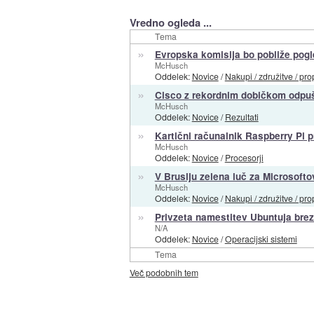
Vredno ogleda ...
Tema
»
Evropska komisija bo pobliže po
McHusch
Oddelek:
Novice
/
Nakupi / združitve / pro
»
Cisco z rekordnim dobičkom odpu
McHusch
Oddelek:
Novice
/
Rezultati
»
Kartični računalnik Raspberry Pi 
McHusch
Oddelek:
Novice
/
Procesorji
»
V Bruslju zelena luč za Microsoft
McHusch
Oddelek:
Novice
/
Nakupi / združitve / pro
»
Privzeta namestitev Ubuntuja brez
N/A
Oddelek:
Novice
/
Operacijski sistemi
Tema
Več podobnih tem