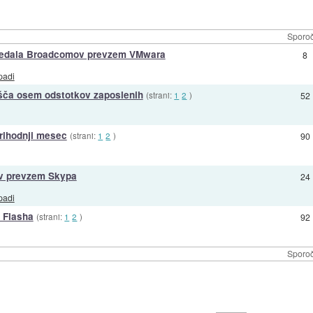
Sporoč
gledala Broadcomov prevzem VMwara
8
padi
šča osem odstotkov zaposlenih
(strani:
1
2
)
52
prihodnji mesec
(strani:
1
2
)
90
ov prevzem Skypa
24
padi
 Flasha
(strani:
1
2
)
92
Sporoč