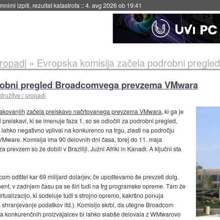
nimi izpiti, rezultat katastrofa
::
4. avg 2026 ob 19:41
propadi
»
Evropska komisija začela podrobni pregled B
drobni pregled Broadcomvega prevzema VMwara
družitve / propadi
čakovanjih
začela preiskavo načrtovanega prevzema VMwara
, ki ga je
reiskavi, ki se imenuje faza 1, so se odločili za podrobni pregled,
em lahko negativno vplival na konkurenco na trgu, zlasti na področju
Mware. Komisija ima 90 delovnih dni časa, torej do 11. maja
 prevzem so že dobili v Braziliji, Južni Afriki in Kanadi. A ključni sta
com odštel kar 69 milijard dolarjev, če upoštevamo še prevzeti dolg.
ent, v zadnjem času pa se širi tudi na trg programske opreme. Tam že
ualizacijo, ki sodeluje tudi s strojno opremo, kakršno ponuja
shranjevanje podatkov itd.). Komisijo skrbi, da utegne Broadcom
ma konkurenčnih proizvajalcev bi lahko slabše delovala z WMwarovo