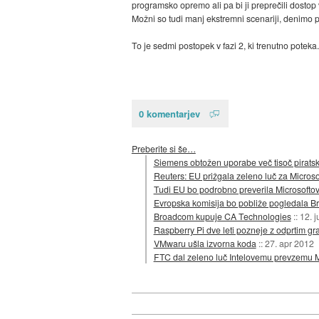
programsko opremo ali pa bi ji preprečili dostop v
Možni so tudi manj ekstremni scenariji, denimo 
To je sedmi postopek v fazi 2, ki trenutno pote
0 komentarjev
Preberite si še…
Siemens obtožen uporabe več tisoč piratsk
Reuters: EU prižgala zeleno luč za Microso
Tudi EU bo podrobno preverila Microsofto
Evropska komisija bo pobliže pogledala
Broadcom kupuje CA Technologies
::
12. j
Raspberry Pi dve leti pozneje z odprtim gr
VMwaru ušla izvorna koda
::
27. apr 2012
FTC dal zeleno luč Intelovemu prevzemu 