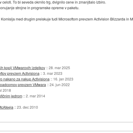
 celoti. To bi seveda okrnilo trg, dvignilo cene in zmanjšalo izbiro.
ponujanje strojne in programske opreme v paketu.
ka. Komisija med drugim preiskuje tudi Microsoftom prevzem Activision Blizzarda i
ih kopij VMwarovih izdelkov
::
28. mar 2025
ftov prevzem Activisiona
::
3. mar 2023
vo nakano za nakup Activisiona
::
16. jan 2023
 Broadcomov prevzem VMwara
::
24. jun 2022
ul 2018
afičnim jedrom
::
2. mar 2014
McAfeeja
::
23. dec 2010