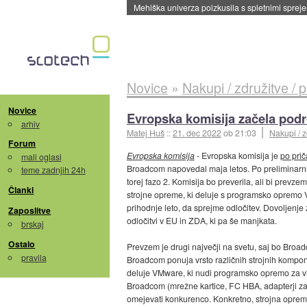
Mehiška univerza poizkusila s spletnimi sprejem
Novice
»
Nakupi / združitve / 
Novice
Evropska komisija začela po
arhiv
Matej Huš
::
21. dec 2022
ob 21:03
Nakupi / z
Forum
Evropska komisija
- Evropska komisija je
po pri
mali oglasi
Broadcom napovedal maja letos. Po preliminarni p
teme zadnjih 24h
torej fazo 2. Komisija bo preverila, ali bi prevz
Članki
strojne opreme, ki deluje s programsko opremo V
prihodnje leto, da sprejme odločitev. Dovoljenje za
Zaposlitve
odločitvi v EU in ZDA, ki pa še manjkata.
brskaj
Ostalo
Prevzem je drugi največji na svetu, saj bo Broad
pravila
Broadcom ponuja vrsto različnih strojnih kompon
deluje VMware, ki nudi programsko opremo za virt
Broadcom (mrežne kartice, FC HBA, adapterji za 
omejevati konkurenco. Konkretno, strojna opre