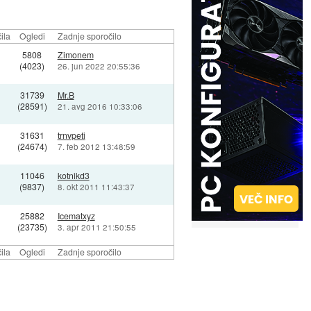
ila
Ogledi
Zadnje sporočilo
5808
Zimonem
(4023)
26. jun 2022 20:55:36
31739
Mr.B
(28591)
21. avg 2016 10:33:06
31631
trnvpeti
(24674)
7. feb 2012 13:48:59
11046
kotnikd3
(9837)
8. okt 2011 11:43:37
25882
Icematxyz
(23735)
3. apr 2011 21:50:55
ila
Ogledi
Zadnje sporočilo