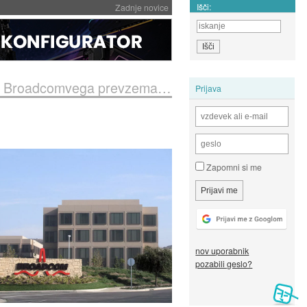
Išči:
Zadnje novice
roadcomvega prevzema VMwara
Prijava
Zapomni si me
nov uporabnik
pozabili geslo?