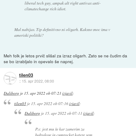
liberal tech guy, ampak alt right antivax anti-
climatechange rich idiot.
Mal nabijas. Tip definitivno ni oligarh. Kaksno moc ima v
ameriski politiki?
Meh folk je letos prvič slišal za izraz oligarh. Zato se ne čudim da
se bo izrabljalo in opevalo še naprej.
tilen03
::
15. apr 2022, 08:00
Daliborg
je
15. apr 2022 ob 07:21
izjavil
:
tilen03
je
15. apr 2022 ob 07:16
izjavil
:
Daliborg
je
15. apr 2022 ob 07:11
izjavil
:
P.s: jest mu še kar zamerim za
babydoge in cumrocket katere sem