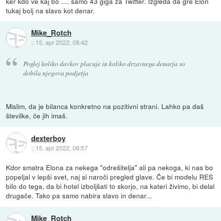
ker kdo ve kaj bo .... samo 43 giga za Twitter. Izgleda da gre Elon
tukaj bolj na slavo kot denar.
Mike_Rotch
::
15. apr 2022, 08:42
Poglej koliko davkov placuje in koliko drzavnega denarja so
dobila njegova podjetja
Mislim, da je bilanca konkretno na pozitivni strani. Lahko pa daš
številke, če jih imaš.
dexterboy
::
15. apr 2022, 08:57
Kdor smatra Elona za nekega "odrešitelja" ali pa nekoga, ki nas bo
popeljal v lepši svet, naj si naroči pregled glave. Če bi modelu RES
bilo do tega, da bi hotel izboljšati to skorjo, na kateri živimo, bi delal
drugače. Tako pa samo nabira slavo in denar...
Mike_Rotch