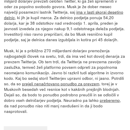
milijard dolarjev prevzeti celoten Twitter, ki ga želi spremeniti v
oder za popolno svobodo govora. Musk je že dober mesec
največji posamezni lastnik Twitterja, saj
ima v lasti skoraj desetino
delnic
, ki jih je kupil marca. Za delnico podjetja ponuja 54,20
dolarja, kar je 38 odstotkov nad vrednostjo 1. aprila, preden je
javnosti izvedela za njegov nakup 9,1-odstotnega deleža podjetja.
Investitorji niso ravno prepričani, da bo Musk resnično kupil
podjetje, saj je delnica danes izgubljala in kotira pri 45 dolarjih.
Musk, ki je s približno 270 milijardami dolarjev premoženja
najbogatejši človek na svetu, trdi, da ima več kot dovolj denarja za
prevzem Twitterja. Ob tem trdi, da Twitterja ne prevzema zavoljo
zaslužka, temveč želi platformo povsem odpreti za popolnoma
neomejeno komunikacijo. Javno bi razkril tudi algoritme in izvorno
kodo. Kaj bo sedaj storil Twitterjev upravni odbor, ni jasno. Potrdili
so, da so
prejeli nenačrtovano ponudbo za prevzem
, torej je v
Muskovih besedah več resnice kot v kakšnih prejšnjih blodnjah.
Dejali so, da bodo to ponudbo podrobno preučili in se odločili v
dobro vseh delničarjev podjetja. Neuradno pa lahko
preberemo
,
da nad ponudbo niso niti manj navdušeni in da ji bodo
nasprotovali.