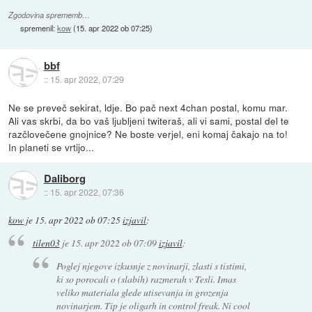
Zgodovina sprememb…
spremenil:
kow
(
15. apr 2022 ob 07:25
)
bbf
::
15. apr 2022, 07:29
Ne se preveč sekirat, ldje. Bo pač next 4chan postal, komu mar.
Ali vas skrbi, da bo vaš ljubljeni twiteraš, ali vi sami, postal del te
razčlovečene gnojnice? Ne boste verjel, eni komaj čakajo na to!
In planeti se vrtijo...
Daliborg
::
15. apr 2022, 07:36
kow
je
15. apr 2022 ob 07:25
izjavil
:
tilen03
je
15. apr 2022 ob 07:09
izjavil
:
Poglej njegove izkusnje z novinarji, zlasti s tistimi,
ki so porocali o (slabih) razmerah v Tesli. Imas
veliko materiala glede utisevanja in grozenja
novinarjem. Tip je oligarh in control freak. Ni cool