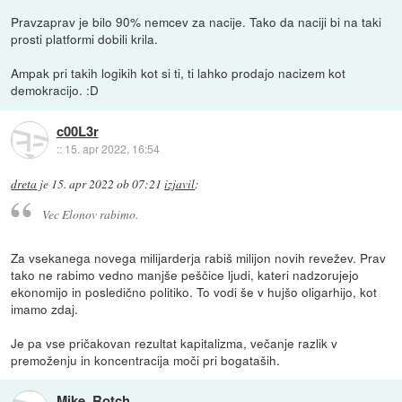
Pravzaprav je bilo 90% nemcev za nacije. Tako da naciji bi na taki
prosti platformi dobili krila.
Ampak pri takih logikih kot si ti, ti lahko prodajo nacizem kot
demokracijo. :D
c00L3r
::
15. apr 2022, 16:54
dreta
je
15. apr 2022 ob 07:21
izjavil
:
Vec Elonov rabimo.
Za vsekanega novega milijarderja rabiš milijon novih revežev. Prav
tako ne rabimo vedno manjše peščice ljudi, kateri nadzorujejo
ekonomijo in posledično politiko. To vodi še v hujšo oligarhijo, kot
imamo zdaj.
Je pa vse pričakovan rezultat kapitalizma, večanje razlik v
premoženju in koncentracija moči pri bogataših.
Mike_Rotch