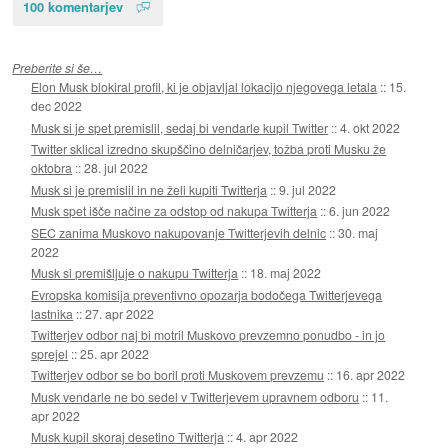
100 komentarjev
Preberite si še…
Elon Musk blokiral profil, ki je objavljal lokacijo njegovega letala
::
15.
dec 2022
Musk si je spet premislil, sedaj bi vendarle kupil Twitter
::
4. okt 2022
Twitter sklical izredno skupščino delničarjev, tožba proti Musku že
oktobra
::
28. jul 2022
Musk si je premislil in ne želi kupiti Twitterja
::
9. jul 2022
Musk spet išče načine za odstop od nakupa Twitterja
::
6. jun 2022
SEC zanima Muskovo nakupovanje Twitterjevih delnic
::
30. maj
2022
Musk si premišljuje o nakupu Twitterja
::
18. maj 2022
Evropska komisija preventivno opozarja bodočega Twitterjevega
lastnika
::
27. apr 2022
Twitterjev odbor naj bi motril Muskovo prevzemno ponudbo - in jo
sprejel
::
25. apr 2022
Twitterjev odbor se bo boril proti Muskovem prevzemu
::
16. apr 2022
Musk vendarle ne bo sedel v Twitterjevem upravnem odboru
::
11.
apr 2022
Musk kupil skoraj desetino Twitterja
::
4. apr 2022