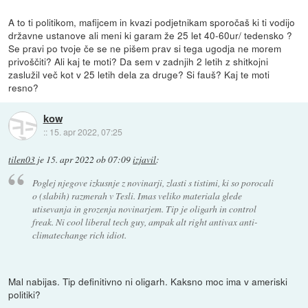
A to ti politikom, mafijcem in kvazi podjetnikam sporočaš ki ti vodijo
državne ustanove ali meni ki garam že 25 let 40-60ur/ tedensko ?
Se pravi po tvoje če se ne pišem prav si tega ugodja ne morem
privoščiti? Ali kaj te moti? Da sem v zadnjih 2 letih z shitkojni
zaslužil več kot v 25 letih dela za druge? Si fauš? Kaj te moti
resno?
kow
::
15. apr 2022, 07:25
tilen03
je
15. apr 2022 ob 07:09
izjavil
:
Poglej njegove izkusnje z novinarji, zlasti s tistimi, ki so porocali
o (slabih) razmerah v Tesli. Imas veliko materiala glede
utisevanja in grozenja novinarjem. Tip je oligarh in control
freak. Ni cool liberal tech guy, ampak alt right antivax anti-
climatechange rich idiot.
Mal nabijas. Tip definitivno ni oligarh. Kaksno moc ima v ameriski
politiki?