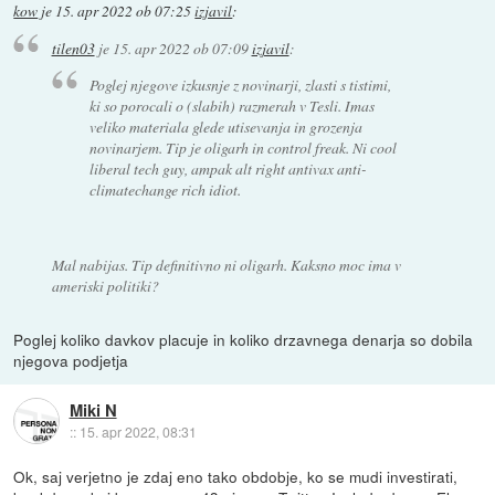
kow
je
15. apr 2022 ob 07:25
izjavil
:
tilen03
je
15. apr 2022 ob 07:09
izjavil
:
Poglej njegove izkusnje z novinarji, zlasti s tistimi,
ki so porocali o (slabih) razmerah v Tesli. Imas
veliko materiala glede utisevanja in grozenja
novinarjem. Tip je oligarh in control freak. Ni cool
liberal tech guy, ampak alt right antivax anti-
climatechange rich idiot.
Mal nabijas. Tip definitivno ni oligarh. Kaksno moc ima v
ameriski politiki?
Poglej koliko davkov placuje in koliko drzavnega denarja so dobila
njegova podjetja
Miki N
::
15. apr 2022, 08:31
Ok, saj verjetno je zdaj eno tako obdobje, ko se mudi investirati,