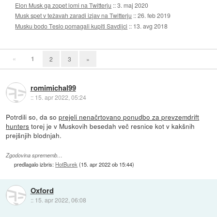
Elon Musk ga zopet lomi na Twitterju
::
3. maj 2020
Musk spet v težavah zaradi izjav na Twitterju
::
26. feb 2019
Musku bodo Teslo pomagali kupiti Savdijci
::
13. avg 2018
«
1
2
3
»
romimichal99
::
15. apr 2022, 05:24
Potrdili so, da so
prejeli nenačrtovano ponudbo za prevzem
drift
hunters
torej je v Muskovih besedah več resnice kot v kakšnih
prejšnjih blodnjah.
Zgodovina sprememb…
predlagalo izbris:
HotBurek
(
15. apr 2022 ob 15:44
)
Oxford
::
15. apr 2022, 06:08