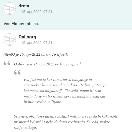
dreta
::
15. apr 2022, 07:21
Vec Elonov rabimo.
Daliborg
::
15. apr 2022, 07:21
tilen03
je
15. apr 2022 ob 07:16
izjavil
:
Daliborg
je
15. apr 2022 ob 07:11
izjavil
:
P.s: jest mu še kar zamerim za babydoge in
cumrocket katere sem dumpal po 1 tednu , potem pa
kot meme od bogdanoff - "he sold, pamp it" sem
mislu da se mi bo sfukal, ker sem dumpal nekaj kar
bi bilo vredno milijone .
Se pravi, obzalujes da nisi zasluzil milijone, brez da bi kakorkoli
prispeval k druzbi z neko dodano vrednostjo. Seveda, mokre
sanje vsakega.