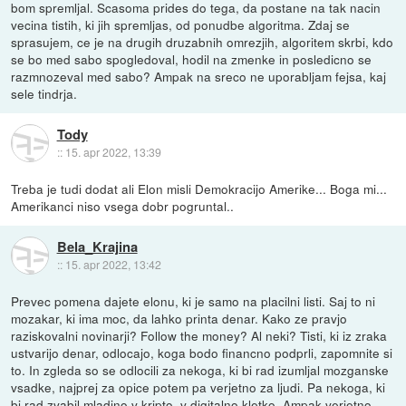
bom spremljal. Scasoma prides do tega, da postane na tak nacin
vecina tistih, ki jih spremljas, od ponudbe algoritma. Zdaj se
sprasujem, ce je na drugih druzabnih omrezjih, algoritem skrbi, kdo
se bo med sabo spogledoval, hodil na zmenke in posledicno se
razmnozeval med sabo? Ampak na sreco ne uporabljam fejsa, kaj
sele tindrja.
Tody
::
15. apr 2022, 13:39
Treba je tudi dodat ali Elon misli Demokracijo Amerike... Boga mi...
Amerikanci niso vsega dobr pogruntal..
Bela_Krajina
::
15. apr 2022, 13:42
Prevec pomena dajete elonu, ki je samo na placilni listi. Saj to ni
mozakar, ki ima moc, da lahko printa denar. Kako ze pravjo
raziskovalni novinarji? Follow the money? Al neki? Tisti, ki iz zraka
ustvarijo denar, odlocajo, koga bodo financno podprli, zapomnite si
to. In zgleda so se odlocili za nekoga, ki bi rad izumljal mozganske
vsadke, najprej za opice potem pa verjetno za ljudi. Pa nekoga, ki
bi rad zvabil mladino v kripto, v digitalno kletko. Ampak verjetno