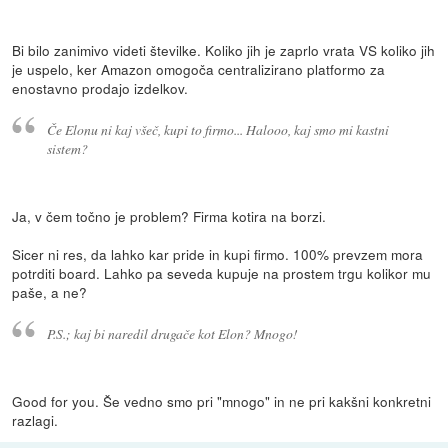
Bi bilo zanimivo videti številke. Koliko jih je zaprlo vrata VS koliko jih
je uspelo, ker Amazon omogoča centralizirano platformo za
enostavno prodajo izdelkov.
Če Elonu ni kaj všeč, kupi to firmo... Halooo, kaj smo mi kastni
sistem?
Ja, v čem točno je problem? Firma kotira na borzi.
Sicer ni res, da lahko kar pride in kupi firmo. 100% prevzem mora
potrditi board. Lahko pa seveda kupuje na prostem trgu kolikor mu
paše, a ne?
P.S.; kaj bi naredil drugače kot Elon? Mnogo!
Good for you. Še vedno smo pri "mnogo" in ne pri kakšni konkretni
razlagi.