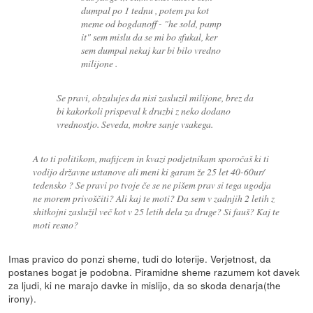
dumpal po 1 tednu , potem pa kot
meme od bogdanoff - "he sold, pamp
it" sem mislu da se mi bo sfukal, ker
sem dumpal nekaj kar bi bilo vredno
milijone .
Se pravi, obzalujes da nisi zasluzil milijone, brez da
bi kakorkoli prispeval k druzbi z neko dodano
vrednostjo. Seveda, mokre sanje vsakega.
A to ti politikom, mafijcem in kvazi podjetnikam sporočaš ki ti
vodijo državne ustanove ali meni ki garam že 25 let 40-60ur/
tedensko ? Se pravi po tvoje če se ne pišem prav si tega ugodja
ne morem privoščiti? Ali kaj te moti? Da sem v zadnjih 2 letih z
shitkojni zaslužil več kot v 25 letih dela za druge? Si fauš? Kaj te
moti resno?
Imas pravico do ponzi sheme, tudi do loterije. Verjetnost, da
postanes bogat je podobna. Piramidne sheme razumem kot davek
za ljudi, ki ne marajo davke in mislijo, da so skoda denarja(the
irony).