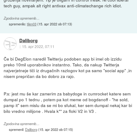
tech guy, ampak alt right antivax anti-climatechange rich idiot.
Zgodovina sprememb…
spremenilo:
tilen03
(
15. apr 2022 ob 07:13
)
Daliborg
::
15. apr 2022, 07:11
Če bi DegElon naredil Twitterju podoben app bi imel ob izzidu
preko 10mil uporabnikov instantno. Tako, da nakup Twitterja
najverjetneje tiči iz drugačnih razlogov kot pa samo "social app" ,in
nisem prepričan da bo dobro za rajo.
P.s: jest mu še kar zamerim za babydoge in cumrocket katere sem
dumpal po 1 tednu , potem pa kot meme od bogdanoff - "he sold,
pamp it" sem mislu da se mi bo sfukal, ker sem dumpal nekaj kar bi
bilo vredno milijone . Hvala k** za floki V2 in V3 .
Zgodovina sprememb…
spremenil:
Daliborg
(
15. apr 2022 ob 07:15
)