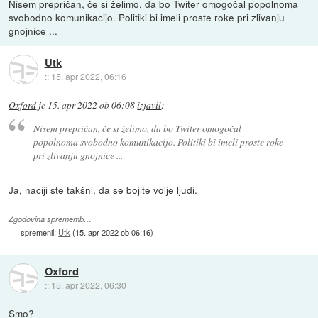
Nisem prepričan, če si želimo, da bo Twiter omogočal popolnoma
svobodno komunikacijo. Politiki bi imeli proste roke pri zlivanju
gnojnice ...
Utk
::
15. apr 2022, 06:16
Oxford
je
15. apr 2022 ob 06:08
izjavil
:
Nisem prepričan, če si želimo, da bo Twiter omogočal
popolnoma svobodno komunikacijo. Politiki bi imeli proste roke
pri zlivanju gnojnice ...
Ja, naciji ste takšni, da se bojite volje ljudi.
Zgodovina sprememb…
spremenil:
Utk
(
15. apr 2022 ob 06:16
)
Oxford
::
15. apr 2022, 06:30
Smo?