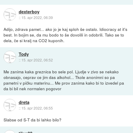
dexterboy
::
15. apr 2022, 06:39
Adijo, zdrava pamet... ako jo je kaj sploh še ostalo. Idiocracy at it's
best. In bojim se, da mu bodo to še dovolili in odobrili. Tako se to
dela, če si kralj na CO2 kuponih.
Tody
::
15. apr 2022, 06:52
Me zanima kaka greznica bo sele pol. Ljudje v zivo se nekako
obnasajo, ceprav ce jim das alkohol... Tkole anonimni so pa
pametni v pičku materinu... Me prov zanima kako bi to izvedel pa
da bi bil nek normalen pogovor
dreta
::
15. apr 2022, 06:55
Slabse od S-T da bi lahko bilo?