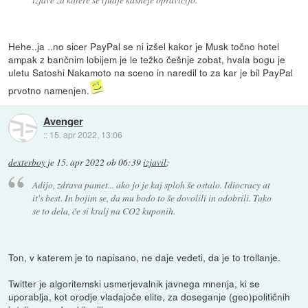
Hehe..ja ..no sicer PayPal se ni izšel kakor je Musk točno hotel
ampak z bančnim lobijem je le težko češnje zobat, hvala bogu je
uletu Satoshi Nakamoto na sceno in naredil to za kar je bil PayPal
prvotno namenjen.
Avenger
::
15. apr 2022, 13:06
dexterboy
je
15. apr 2022 ob 06:39
izjavil
:
Adijo, zdrava pamet... ako jo je kaj sploh še ostalo. Idiocracy at
it's best. In bojim se, da mu bodo to še dovolili in odobrili. Tako
se to dela, če si kralj na CO2 kuponih.
Ton, v katerem je to napisano, ne daje vedeti, da je to trollanje.
Twitter je algoritemski usmerjevalnik javnega mnenja, ki se
uporablja, kot orodje vladajoče elite, za doseganje (geo)političnih