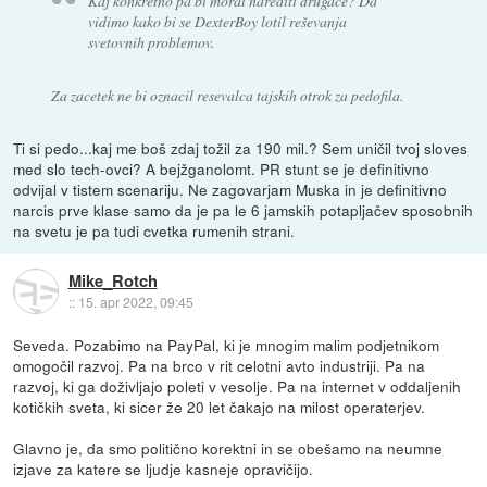
Kaj konkretno pa bi moral narediti drugače? Da
vidimo kako bi se DexterBoy lotil reševanja
svetovnih problemov.
Za zacetek ne bi oznacil resevalca tajskih otrok za pedofila.
Ti si pedo...kaj me boš zdaj tožil za 190 mil.? Sem uničil tvoj sloves
med slo tech-ovci? A bejžganolomt. PR stunt se je definitivno
odvijal v tistem scenariju. Ne zagovarjam Muska in je definitivno
narcis prve klase samo da je pa le 6 jamskih potapljačev sposobnih
na svetu je pa tudi cvetka rumenih strani.
Mike_Rotch
::
15. apr 2022, 09:45
Seveda. Pozabimo na PayPal, ki je mnogim malim podjetnikom
omogočil razvoj. Pa na brco v rit celotni avto industriji. Pa na
razvoj, ki ga doživljajo poleti v vesolje. Pa na internet v oddaljenih
kotičkih sveta, ki sicer že 20 let čakajo na milost operaterjev.
Glavno je, da smo politično korektni in se obešamo na neumne
izjave za katere se ljudje kasneje opravičijo.