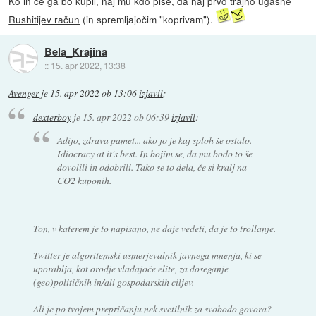
Ko in če ga bo kupil, naj mu kdo piše, da naj prvo trajno ugasne
Rushitijev račun
(in spremljajočim "koprivam").
Bela_Krajina
::
15. apr 2022, 13:38
Avenger
je
15. apr 2022 ob 13:06
izjavil
:
dexterboy
je
15. apr 2022 ob 06:39
izjavil
:
Adijo, zdrava pamet... ako jo je kaj sploh še ostalo.
Idiocracy at it's best. In bojim se, da mu bodo to še
dovolili in odobrili. Tako se to dela, če si kralj na
CO2 kuponih.
Ton, v katerem je to napisano, ne daje vedeti, da je to trollanje.
Twitter je algoritemski usmerjevalnik javnega mnenja, ki se
uporablja, kot orodje vladajoče elite, za doseganje
(geo)političnih in/ali gospodarskih ciljev.
Ali je po tvojem prepričanju nek svetilnik za svobodo govora?