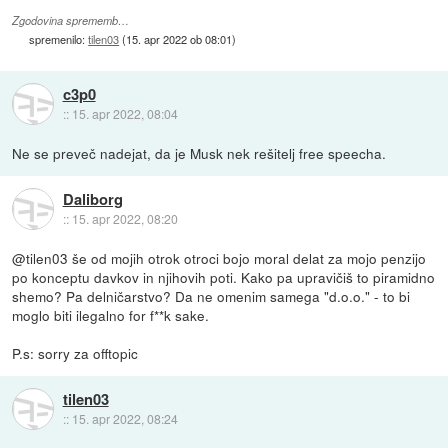
Zgodovina sprememb…
spremenilo:
tilen03
(
15. apr 2022 ob 08:01
)
c3p0
::
15. apr 2022, 08:04
Ne se preveč nadejat, da je Musk nek rešitelj free speecha.
Daliborg
::
15. apr 2022, 08:20
@tilen03 še od mojih otrok otroci bojo moral delat za mojo penzijo
po konceptu davkov in njihovih poti. Kako pa upravičiš to piramidno
shemo? Pa delničarstvo? Da ne omenim samega "d.o.o." - to bi
moglo biti ilegalno for f**k sake.
P.s: sorry za offtopic
tilen03
::
15. apr 2022, 08:24