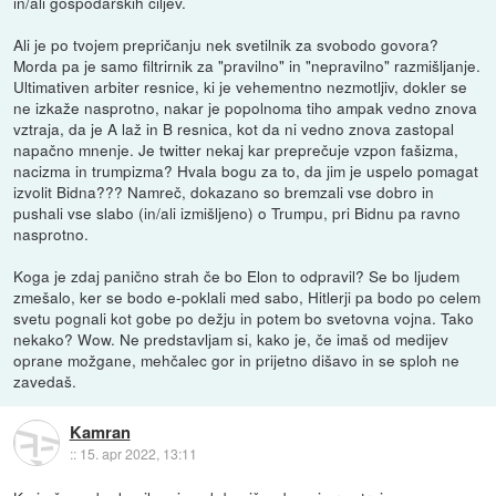
in/ali gospodarskih ciljev.
Ali je po tvojem prepričanju nek svetilnik za svobodo govora?
Morda pa je samo filtrirnik za "pravilno" in "nepravilno" razmišljanje.
Ultimativen arbiter resnice, ki je vehementno nezmotljiv, dokler se
ne izkaže nasprotno, nakar je popolnoma tiho ampak vedno znova
vztraja, da je A laž in B resnica, kot da ni vedno znova zastopal
napačno mnenje. Je twitter nekaj kar preprečuje vzpon fašizma,
nacizma in trumpizma? Hvala bogu za to, da jim je uspelo pomagat
izvolit Bidna??? Namreč, dokazano so bremzali vse dobro in
pushali vse slabo (in/ali izmišljeno) o Trumpu, pri Bidnu pa ravno
nasprotno.
Koga je zdaj panično strah če bo Elon to odpravil? Se bo ljudem
zmešalo, ker se bodo e-poklali med sabo, Hitlerji pa bodo po celem
svetu pognali kot gobe po dežju in potem bo svetovna vojna. Tako
nekako? Wow. Ne predstavljam si, kako je, če imaš od medijev
oprane možgane, mehčalec gor in prijetno dišavo in se sploh ne
zavedaš.
Kamran
::
15. apr 2022, 13:11