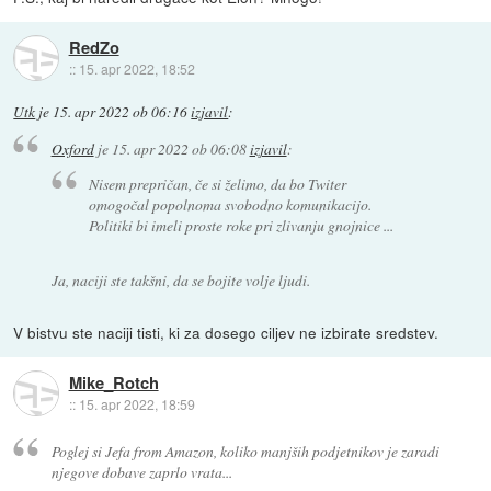
RedZo
::
15. apr 2022, 18:52
Utk
je
15. apr 2022 ob 06:16
izjavil
:
Oxford
je
15. apr 2022 ob 06:08
izjavil
:
Nisem prepričan, če si želimo, da bo Twiter
omogočal popolnoma svobodno komunikacijo.
Politiki bi imeli proste roke pri zlivanju gnojnice ...
Ja, naciji ste takšni, da se bojite volje ljudi.
V bistvu ste naciji tisti, ki za dosego ciljev ne izbirate sredstev.
Mike_Rotch
::
15. apr 2022, 18:59
Poglej si Jefa from Amazon, koliko manjših podjetnikov je zaradi
njegove dobave zaprlo vrata...