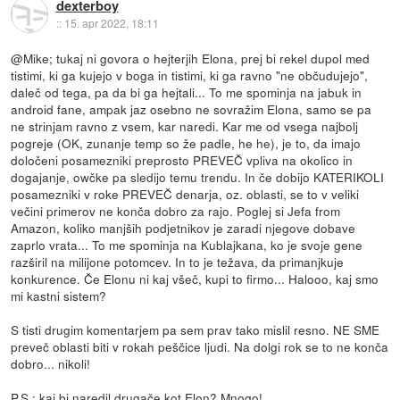
dexterboy
::
15. apr 2022, 18:11
@Mike; tukaj ni govora o hejterjih Elona, prej bi rekel dupol med
tistimi, ki ga kujejo v boga in tistimi, ki ga ravno "ne občudujejo",
daleč od tega, pa da bi ga hejtali... To me spominja na jabuk in
android fane, ampak jaz osebno ne sovražim Elona, samo se pa
ne strinjam ravno z vsem, kar naredi. Kar me od vsega najbolj
pogreje (OK, zunanje temp so že padle, he he), je to, da imajo
določeni posamezniki preprosto PREVEČ vpliva na okolico in
dogajanje, owčke pa sledijo temu trendu. In če dobijo KATERIKOLI
posamezniki v roke PREVEČ denarja, oz. oblasti, se to v veliki
večini primerov ne konča dobro za rajo. Poglej si Jefa from
Amazon, koliko manjših podjetnikov je zaradi njegove dobave
zaprlo vrata... To me spominja na Kublajkana, ko je svoje gene
razširil na milijone potomcev. In to je težava, da primanjkuje
konkurence. Če Elonu ni kaj všeč, kupi to firmo... Halooo, kaj smo
mi kastni sistem?
S tisti drugim komentarjem pa sem prav tako mislil resno. NE SME
preveč oblasti biti v rokah peščice ljudi. Na dolgi rok se to ne konča
dobro... nikoli!
P.S.; kaj bi naredil drugače kot Elon? Mnogo!