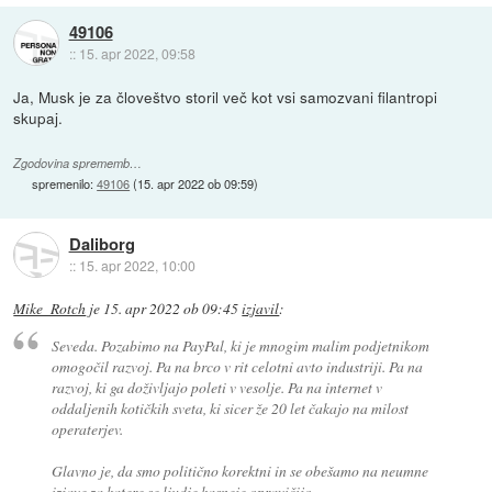
49106
::
15. apr 2022, 09:58
Ja, Musk je za človeštvo storil več kot vsi samozvani filantropi
skupaj.
Zgodovina sprememb…
spremenilo:
49106
(
15. apr 2022 ob 09:59
)
Daliborg
::
15. apr 2022, 10:00
Mike_Rotch
je
15. apr 2022 ob 09:45
izjavil
:
Seveda. Pozabimo na PayPal, ki je mnogim malim podjetnikom
omogočil razvoj. Pa na brco v rit celotni avto industriji. Pa na
razvoj, ki ga doživljajo poleti v vesolje. Pa na internet v
oddaljenih kotičkih sveta, ki sicer že 20 let čakajo na milost
operaterjev.
Glavno je, da smo politično korektni in se obešamo na neumne
izjave za katere se ljudje kasneje opravičijo.