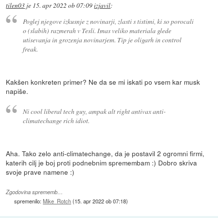
tilen03
je
15. apr 2022 ob 07:09
izjavil
:
Poglej njegove izkusnje z novinarji, zlasti s tistimi, ki so porocali
o (slabih) razmerah v Tesli. Imas veliko materiala glede
utisevanja in grozenja novinarjem. Tip je oligarh in control
freak.
Kakšen konkreten primer? Ne da se mi iskati po vsem kar musk
napiše.
Ni cool liberal tech guy, ampak alt right antivax anti-
climatechange rich idiot.
Aha. Tako zelo anti-climatechange, da je postavil 2 ogromni firmi,
katerih cilj je boj proti podnebnim spremembam :) Dobro skriva
svoje prave namene :)
Zgodovina sprememb…
spremenilo:
Mike_Rotch
(
15. apr 2022 ob 07:18
)