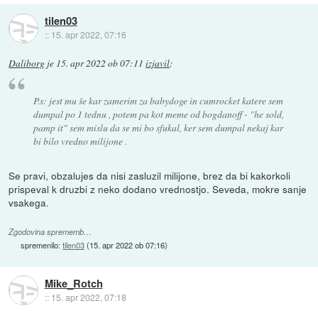
tilen03
::
15. apr 2022, 07:16
Daliborg
je
15. apr 2022 ob 07:11
izjavil
:
P.s: jest mu še kar zamerim za babydoge in cumrocket katere sem
dumpal po 1 tednu , potem pa kot meme od bogdanoff - "he sold,
pamp it" sem mislu da se mi bo sfukal, ker sem dumpal nekaj kar
bi bilo vredno milijone .
Se pravi, obzalujes da nisi zasluzil milijone, brez da bi kakorkoli
prispeval k druzbi z neko dodano vrednostjo. Seveda, mokre sanje
vsakega.
Zgodovina sprememb…
spremenilo:
tilen03
(
15. apr 2022 ob 07:16
)
Mike_Rotch
::
15. apr 2022, 07:18