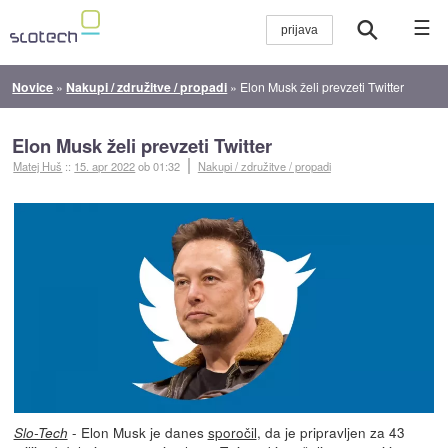
☰
Novice
»
Nakupi / združitve / propadi
»
Elon Musk želi prevzeti Twitter
Elon Musk želi prevzeti Twitter
Matej Huš
::
15. apr 2022
ob 01:32
Nakupi / združitve / propadi
- Elon Musk je danes
sporočil
, da je pripravljen za 43
Slo-Tech