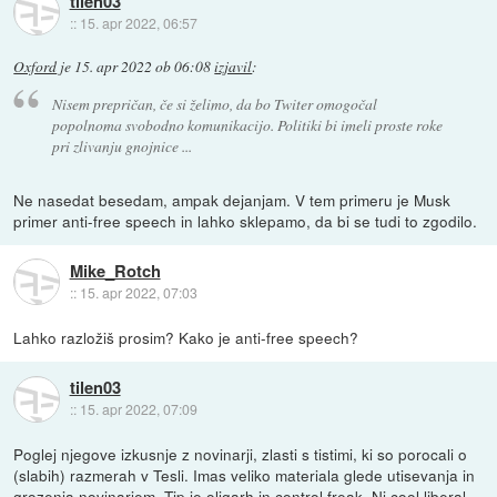
tilen03
::
15. apr 2022, 06:57
Oxford
je
15. apr 2022 ob 06:08
izjavil
:
Nisem prepričan, če si želimo, da bo Twiter omogočal
popolnoma svobodno komunikacijo. Politiki bi imeli proste roke
pri zlivanju gnojnice ...
Ne nasedat besedam, ampak dejanjam. V tem primeru je Musk
primer anti-free speech in lahko sklepamo, da bi se tudi to zgodilo.
Mike_Rotch
::
15. apr 2022, 07:03
Lahko razložiš prosim? Kako je anti-free speech?
tilen03
::
15. apr 2022, 07:09
Poglej njegove izkusnje z novinarji, zlasti s tistimi, ki so porocali o
(slabih) razmerah v Tesli. Imas veliko materiala glede utisevanja in
grozenja novinarjem. Tip je oligarh in control freak. Ni cool liberal