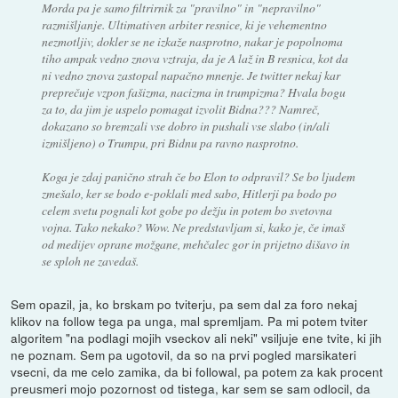
Morda pa je samo filtrirnik za "pravilno" in "nepravilno"
razmišljanje. Ultimativen arbiter resnice, ki je vehementno
nezmotljiv, dokler se ne izkaže nasprotno, nakar je popolnoma
tiho ampak vedno znova vztraja, da je A laž in B resnica, kot da
ni vedno znova zastopal napačno mnenje. Je twitter nekaj kar
preprečuje vzpon fašizma, nacizma in trumpizma? Hvala bogu
za to, da jim je uspelo pomagat izvolit Bidna??? Namreč,
dokazano so bremzali vse dobro in pushali vse slabo (in/ali
izmišljeno) o Trumpu, pri Bidnu pa ravno nasprotno.
Koga je zdaj panično strah če bo Elon to odpravil? Se bo ljudem
zmešalo, ker se bodo e-poklali med sabo, Hitlerji pa bodo po
celem svetu pognali kot gobe po dežju in potem bo svetovna
vojna. Tako nekako? Wow. Ne predstavljam si, kako je, če imaš
od medijev oprane možgane, mehčalec gor in prijetno dišavo in
se sploh ne zavedaš.
Sem opazil, ja, ko brskam po tviterju, pa sem dal za foro nekaj
klikov na follow tega pa unga, mal spremljam. Pa mi potem tviter
algoritem "na podlagi mojih vseckov ali neki" vsiljuje ene tvite, ki jih
ne poznam. Sem pa ugotovil, da so na prvi pogled marsikateri
vsecni, da me celo zamika, da bi followal, pa potem za kak procent
preusmeri mojo pozornost od tistega, kar sem se sam odlocil, da