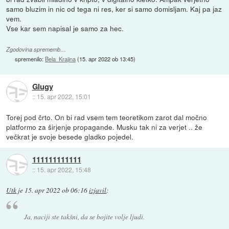
samo bluzim in nic od tega ni res, ker si samo domisljam. Kaj pa jaz
vem.
Vse kar sem napisal je samo za hec.
Zgodovina sprememb…
spremenilo:
Bela_Krajina
(
15. apr 2022 ob 13:45
)
Glugy
::
15. apr 2022, 15:01
Torej pod črto. On bi rad vsem tem teoretikom zarot dal močno
platformo za širjenje propagande. Musku tak ni za verjet .. že
večkrat je svoje besede gladko pojedel.
111111111111
::
15. apr 2022, 15:48
Utk
je
15. apr 2022 ob 06:16
izjavil
:
Ja, naciji ste takšni, da se bojite volje ljudi.