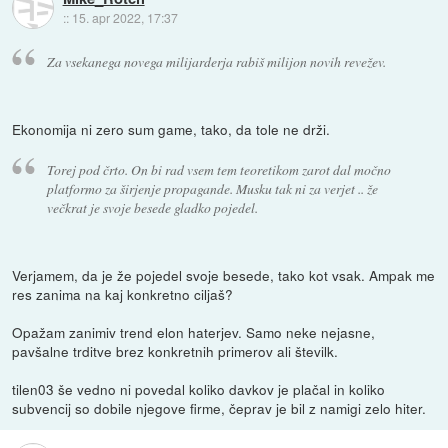
::
15. apr 2022, 17:37
Za vsekanega novega milijarderja rabiš milijon novih revežev.
Ekonomija ni zero sum game, tako, da tole ne drži.
Torej pod črto. On bi rad vsem tem teoretikom zarot dal močno
platformo za širjenje propagande. Musku tak ni za verjet .. že
večkrat je svoje besede gladko pojedel.
Verjamem, da je že pojedel svoje besede, tako kot vsak. Ampak me
res zanima na kaj konkretno ciljaš?
Opažam zanimiv trend elon haterjev. Samo neke nejasne,
pavšalne trditve brez konkretnih primerov ali številk.
tilen03 še vedno ni povedal koliko davkov je plačal in koliko
subvencij so dobile njegove firme, čeprav je bil z namigi zelo hiter.