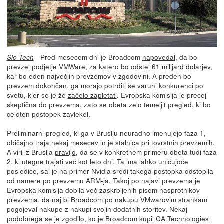
- Pred mesecem dni je Broadcom
napovedal
, da bo
Slo-Tech
prevzel podjetje VMWare, za katero bo odštel 61 milijard dolarjev,
kar bo eden največjih prevzemov v zgodovini. A preden bo
prevzem dokončan, ga morajo potrditi še varuhi konkurenci po
svetu, kjer se je že
začelo zapletati
. Evropska komisija je precej
skeptična do prevzema, zato se obeta zelo temeljit pregled, ki bo
celoten postopek zavlekel.
Preliminarni pregled, ki ga v Bruslju neuradno imenujejo faza 1,
običajno traja nekaj mesecev in je stalnica pri tovrstnih prevzemih.
A viri iz Bruslja
pravijo
, da se v konkretnem primeru obeta tudi faza
2, ki utegne trajati več kot leto dni. Ta ima lahko uničujoče
posledice, saj je na primer Nvidia sredi takega postopka odstopila
od namere po prevzemu ARM-ja. Takoj po najavi prevzema je
Evropska komisija dobila več zaskrbljenih pisem nasprotnikov
prevzema, da naj bi Broadcom po nakupu VMwarovim strankam
pogojeval nakupe z nakupi svojih dodatnih storitev. Nekaj
podobnega se je zgodilo, ko je Broadcom
kupil CA Technologies