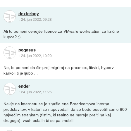
dexterboy
::
24. jun 2022, 09:28
Ali to pomeni cenejše licence za VMware workstation za fizične
kupce? ;)
pegasus
::
24. jun 2022, 10:20
Ne, to pomeni da čimprej migriraj na proxmox, libvirt, hyperv,
karkoli ti je ljubo ...
ender
::
24. jun 2022, 11:25
Nekje na internetu se je znašla ena Broadcomova interna
predstavitev, v kateri so napovedali, da se bodo posvetili samo 600
največjim strankam (tistim, ki realno ne morejo preiti na kaj
drugega), vseh ostalih bi se pa znebili.