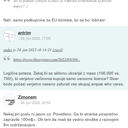
Ali to pomeni cenejše licence za VMware workstation za fizične
kupce? ;)
Nah, samo podkupnine za EU birotate, ko se bo 'lobiralo'.
antrim
::
26. jun 2022, 17:05
ender
je
24. jun 2022 ob 14:21
izjavil
:
https://www.theregister.com/2022/05/30/...
Logična poteza. Zakaj bi se aktivno ukvarjal z maso (106.000 vs.
700!), ki verjetno večinoma kupuje samo osnovne licence? Sicer
bodo počasi verjetno vseeno zafurali vse skupaj ampak who cares.
Zimonem
::
26. jun 2022, 20:55
Nekaj pri poslu ni jasno oz. Povedano. Da bi stranke povprečno
zapravile 100m$+. Ob tem da imaš še vedno stroške z razvojem
8m vzdrževanjem.