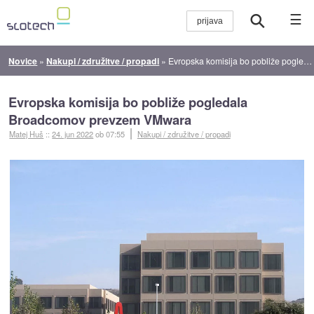
☰
Novice
»
Nakupi / združitve / propadi
»
Evropska komisija bo pobliže pogledala Broadcomov prevzem VMwara
Evropska komisija bo pobliže pogledala
Broadcomov prevzem VMwara
Matej Huš
::
24. jun 2022
ob 07:55
Nakupi / združitve / propadi