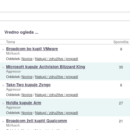
Vredno ogleda ...
Tema
Sporočila
»
Broadcom bo kupil VMware
9
McHusch
Oddelek:
Novice
/
Nakupi / združitve / propadi
»
Microsoft kupuje Activision Blizzard King
35
Aggressor
Oddelek:
Novice
/
Nakupi / združitve / propadi
»
Take-Two kupuje Zyngo
6
Aggressor
Oddelek:
Novice
/
Nakupi / združitve / propadi
»
Nvidia kupuje Arm
27
Aggressor
Oddelek:
Novice
/
Nakupi / združitve / propadi
»
Broadcom želi kupiti Qualcomm
21
McHusch