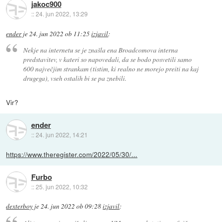
jakoc900
::
24. jun 2022, 13:29
ender
je
24. jun 2022 ob 11:25
izjavil
:
Nekje na internetu se je znašla ena Broadcomova interna
predstavitev, v kateri so napovedali, da se bodo posvetili samo
600 največjim strankam (tistim, ki realno ne morejo preiti na kaj
drugega), vseh ostalih bi se pa znebili.
Vir?
ender
::
24. jun 2022, 14:21
https://www.theregister.com/2022/05/30/...
Furbo
::
25. jun 2022, 10:32
dexterboy
je
24. jun 2022 ob 09:28
izjavil
: