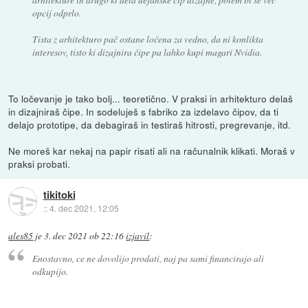
opcij odprlo.
Tista z arhitekturo pač ostane ločena za vedno, da ni konlikta
interesov, tisto ki dizajnira čipe pa lahko kupi magari Nvidia.
To ločevanje je tako bolj... teoretično. V praksi in arhitekturo delaš
in dizajniraš čipe. In sodeluješ s fabriko za izdelavo čipov, da ti
delajo prototipe, da debagiraš in testiraš hitrosti, pregrevanje, itd.
Ne moreš kar nekaj na papir risati ali na računalnik klikati. Moraš v
praksi probati.
tikitoki
::
4. dec 2021, 12:05
ales85
je
3. dec 2021 ob 22:16
izjavil
:
Enostavno, ce ne dovolijo prodati, naj pa sami financirajo ali
odkupijo.