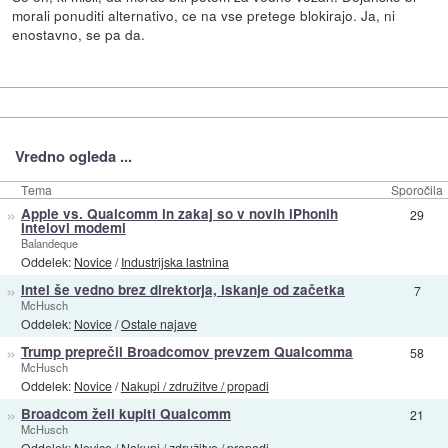
morali ponuditi alternativo, ce na vse pretege blokirajo. Ja, ni
enostavno, se pa da.
Vredno ogleda ...
Tema
Sporočila
»
Apple vs. Qualcomm in zakaj so v novih iPhonih
29
Intelovi modemi
Balandeque
Oddelek:
Novice
/
Industrijska lastnina
»
Intel še vedno brez direktorja, iskanje od začetka
7
McHusch
Oddelek:
Novice
/
Ostale najave
»
Trump preprečil Broadcomov prevzem Qualcomma
58
McHusch
Oddelek:
Novice
/
Nakupi / združitve / propadi
»
Broadcom želi kupiti Qualcomm
21
McHusch
Oddelek:
Novice
/
Nakupi / združitve / propadi