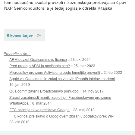
tem neuspešno skušal prevzeti nizozemskega proizvajalca čipov
NXP Semiconductors, a je tedaj soglasje odrekla Kitajska.
6 komentarjev
Preberite si še…
ARM odvzel Qualcommovo licenco
::
23. okt 2024
Pred prodajo ARM-ja povišanja cen?
::
25. mar 2023
Microsoftov prevzem Activisiona bodo temeljito preverili
::
2. feb 2022
Apple vs. Qualcomm in zakaj so v novih iPhonih Intelovi modemi
::
16. jan 2019
Qualcomm zavrnil Broadcomovo ponudbo
::
14. nov 2017
Zaradi zasebnosti manjši zapleti pri Facebookovem prevzemu
WhatsAppa
::
8. mar 2014
FTC začenja novo preiskavo Googla
::
28. maj 2013
FTC končal preiskavo o Googlovem zbiranju podatkov prek Wi-Fi
::
28. okt 2010