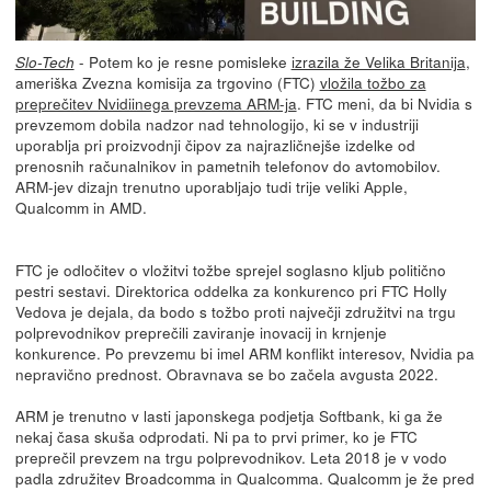
- Potem ko je resne pomisleke
izrazila že Velika Britanija
,
Slo-Tech
ameriška Zvezna komisija za trgovino (FTC)
vložila tožbo za
preprečitev Nvidiinega prevzema ARM-ja
. FTC meni, da bi Nvidia s
prevzemom dobila nadzor nad tehnologijo, ki se v industriji
uporablja pri proizvodnji čipov za najrazličnejše izdelke od
prenosnih računalnikov in pametnih telefonov do avtomobilov.
ARM-jev dizajn trenutno uporabljajo tudi trije veliki Apple,
Qualcomm in AMD.
FTC je odločitev o vložitvi tožbe sprejel soglasno kljub politično
pestri sestavi. Direktorica oddelka za konkurenco pri FTC Holly
Vedova je dejala, da bodo s tožbo proti največji združitvi na trgu
polprevodnikov preprečili zaviranje inovacij in krnjenje
konkurence. Po prevzemu bi imel ARM konflikt interesov, Nvidia pa
nepravično prednost. Obravnava se bo začela avgusta 2022.
ARM je trenutno v lasti japonskega podjetja Softbank, ki ga že
nekaj časa skuša odprodati. Ni pa to prvi primer, ko je FTC
preprečil prevzem na trgu polprevodnikov. Leta 2018 je v vodo
padla združitev Broadcomma in Qualcomma. Qualcomm je že pred