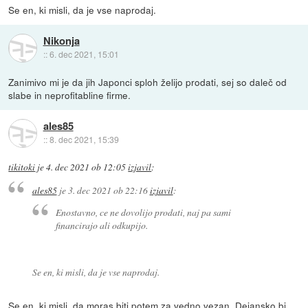
Se en, ki misli, da je vse naprodaj.
Nikonja
::
6. dec 2021, 15:01
Zanimivo mi je da jih Japonci sploh želijo prodati, sej so daleč od
slabe in neprofitabline firme.
ales85
::
8. dec 2021, 15:39
tikitoki
je
4. dec 2021 ob 12:05
izjavil
:
ales85
je
3. dec 2021 ob 22:16
izjavil
:
Enostavno, ce ne dovolijo prodati, naj pa sami
financirajo ali odkupijo.
Se en, ki misli, da je vse naprodaj.
Se en, ki misli, da moras biti potem za vedno vezan. Dejansko bi