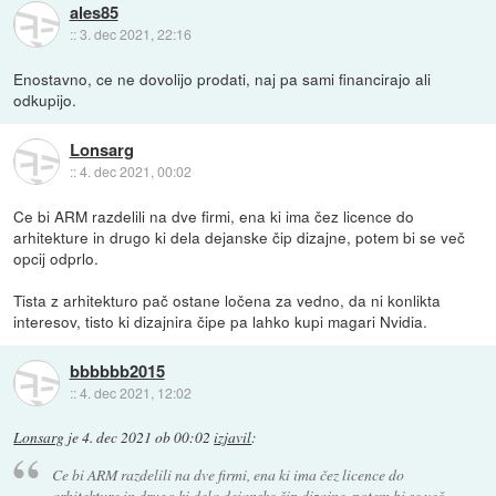
ales85
::
3. dec 2021, 22:16
Enostavno, ce ne dovolijo prodati, naj pa sami financirajo ali
odkupijo.
Lonsarg
::
4. dec 2021, 00:02
Ce bi ARM razdelili na dve firmi, ena ki ima čez licence do
arhitekture in drugo ki dela dejanske čip dizajne, potem bi se več
opcij odprlo.
Tista z arhitekturo pač ostane ločena za vedno, da ni konlikta
interesov, tisto ki dizajnira čipe pa lahko kupi magari Nvidia.
bbbbbb2015
::
4. dec 2021, 12:02
Lonsarg
je
4. dec 2021 ob 00:02
izjavil
:
Ce bi ARM razdelili na dve firmi, ena ki ima čez licence do
arhitekture in drugo ki dela dejanske čip dizajne, potem bi se več