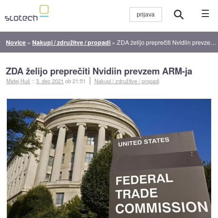
☰
Novice
»
Nakupi / združitve / propadi
»
ZDA želijo preprečiti Nvidiin prevzem ARM-ja
ZDA želijo preprečiti Nvidiin prevzem ARM-ja
Matej Huš
::
3. dec 2021
ob 21:51
Nakupi / združitve / propadi