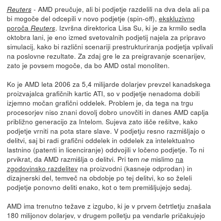
- AMD preučuje, ali bi podjetje razdelili na dva dela ali pa
Reuters
bi mogoče del odcepili v novo podjetje (spin-off),
ekskluzivno
poroča
. Izvršna direktorica Lisa Su, ki je za krmilo sedla
Reuters
oktobra lani, je eno izmed svetovalnih podjetij najela za pripravo
simulacij, kako bi različni scenariji prestrukturiranja podjetja vplivali
na poslovne rezultate. Za zdaj gre le za preigravanje scenarijev,
zato je povsem mogoče, da bo AMD ostal monoliten.
Ko je AMD leta 2006 za 5,4 milijarde dolarjev prevzel kanadskega
proizvajalca grafičnih kartic ATI, so v podjetje nenadoma dobili
izjemno močan grafični oddelek. Problem je, da tega na trgu
procesorjev niso znani dovolj dobro unovčiti in danes AMD caplja
približno generacijo za Intelom. Sujeva zato išče rešitve, kako
podjetje vrniti na pota stare slave. V podjetju resno razmišljajo o
delitvi, saj bi radi grafični oddelek in oddelek za intelektualno
lastnino (patenti in licenciranje) oddvojili v ločeno podjetje. To ni
prvikrat, da AMD razmišlja o delitvi. Pri tem
mislimo
na
ne
zgodovinsko razdelitev
na proizvodni (kasneje odprodan) in
dizajnerski del, temveč na obdobje po tej delitvi, ko so želeli
podjetje ponovno deliti enako, kot o tem premišljujejo sedaj.
AMD ima trenutno težave z izgubo, ki je v prvem četrtletju znašala
180 milijonov dolarjev, v drugem polletju pa vendarle pričakujejo