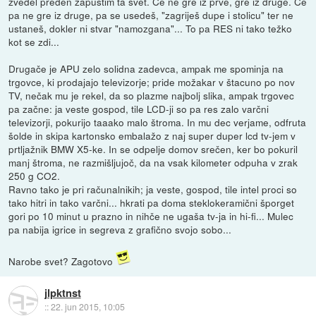
zvedel preden zapustim ta svet. Če ne gre iz prve, gre iz druge. Če
pa ne gre iz druge, pa se usedeš, "zagriješ dupe i stolicu" ter ne
ustaneš, dokler ni stvar "namozgana"... To pa RES ni tako težko
kot se zdi...
Drugače je APU zelo solidna zadevca, ampak me spominja na
trgovce, ki prodajajo televizorje; pride možakar v štacuno po nov
TV, nečak mu je rekel, da so plazme najbolj slika, ampak trgovec
pa začne: ja veste gospod, tile LCD-ji so pa res zalo varčni
televizorji, pokurijo taaako malo štroma. In mu dec verjame, odfruta
šolde in skipa kartonsko embalažo z naj super duper lcd tv-jem v
prtljažnik BMW X5-ke. In se odpelje domov srečen, ker bo pokuril
manj štroma, ne razmišljujoč, da na vsak kilometer odpuha v zrak
250 g CO2.
Ravno tako je pri računalnikih; ja veste, gospod, tile intel proci so
tako hitri in tako varčni... hkrati pa doma steklokeramični šporget
gori po 10 minut u prazno in nihče ne ugaša tv-ja in hi-fi... Mulec
pa nabija igrice in segreva z grafično svojo sobo...
Narobe svet? Zagotovo
jlpktnst
::
22. jun 2015, 10:05