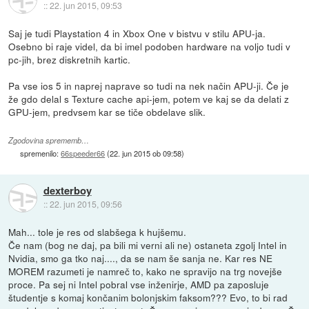
::
22. jun 2015, 09:53
Saj je tudi Playstation 4 in Xbox One v bistvu v stilu APU-ja.
Osebno bi raje videl, da bi imel podoben hardware na voljo tudi v
pc-jih, brez diskretnih kartic.
Pa vse ios 5 in naprej naprave so tudi na nek način APU-ji. Če je
že gdo delal s Texture cache api-jem, potem ve kaj se da delati z
GPU-jem, predvsem kar se tiče obdelave slik.
Zgodovina sprememb…
spremenilo:
66speeder66
(
22. jun 2015 ob 09:58
)
dexterboy
::
22. jun 2015, 09:56
Mah... tole je res od slabšega k hujšemu.
Če nam (bog ne daj, pa bili mi verni ali ne) ostaneta zgolj Intel in
Nvidia, smo ga tko naj...., da se nam še sanja ne. Kar res NE
MOREM razumeti je namreč to, kako ne spravijo na trg novejše
proce. Pa sej ni Intel pobral vse inženirje, AMD pa zaposluje
študentje s komaj končanim bolonjskim faksom??? Evo, to bi rad