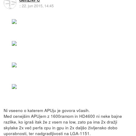
::
22. jun 2015, 14:45
Ni vseeno o katerem APUju je govora včasih.
Med cenejšim APUjem z 1600ramom in HD4600 ni neke bajne
razlike, ko igraš itak že z vsem na low, zato pa ima 2x dražji
skylake 2x več perfa cpu in gpu in 2x daljšo življensko dobo
uporabnosti, ter nadgradljivosti na LGA-1151.