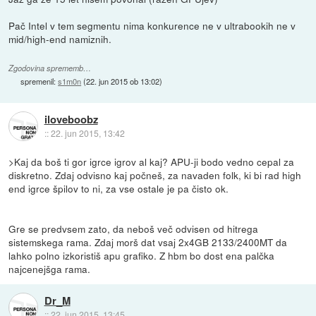
Pač Intel v tem segmentu nima konkurence ne v ultrabookih ne v
mid/high-end namiznih.
Zgodovina sprememb…
spremenil:
s1m0n
(
22. jun 2015 ob 13:02
)
iloveboobz
::
22. jun 2015, 13:42
>Kaj da boš ti gor igrce igrov al kaj? APU-ji bodo vedno cepal za
diskretno. Zdaj odvisno kaj počneš, za navaden folk, ki bi rad high
end igrce špilov to ni, za vse ostale je pa čisto ok.
Gre se predvsem zato, da neboš več odvisen od hitrega
sistemskega rama. Zdaj morš dat vsaj 2x4GB 2133/2400MT da
lahko polno izkoristiš apu grafiko. Z hbm bo dost ena palčka
najcenejšga rama.
Dr_M
::
22. jun 2015, 13:45