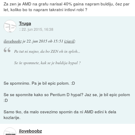
Za zen je AMD na grafu narisal 40% gaina napram buldiju, čez par
let, koliko bo to napram takratni intlovi robi ?
Truga
::
22. jun 2015, 16:38
iloveboobz
je
22. jun 2015 ob 15:51
izjavil
:
Pa tut ni nujno, da bo ZEN oh in sploh...
Se še spomnete, kak se je buldija hypal ?
Se spomnimo. Pa je bil epic polom. :D
Se se spomnite kako so Pentium D hypal? Jaz se, je bil epic polom
:D
Samo tko, da malo osvezimo spomin da ni AMD edini k dela
kozlarije.
iloveboobz