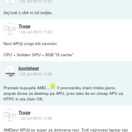
::
22. jun 2015, 11:21
Sej tudi z x64 ni nič boljše.
Truga
::
22. jun 2015, 11:22
Novi APUji znajo biti zanimivi.
CPU + Soliden GPU + 8GB "l3 cache".
boolsheat
::
22. jun 2015, 11:25
Premalo kupujete AMD...
V prenosniku imam Intela jasno,
ampak doma za desktop pa APU, prav tako še en cheap APU za
HTPC in sta čisto OK.
Truga
::
22. jun 2015, 11:35
AMDjevi APUji so super za dolocene reci. Tudi najnovesi laptop cipi