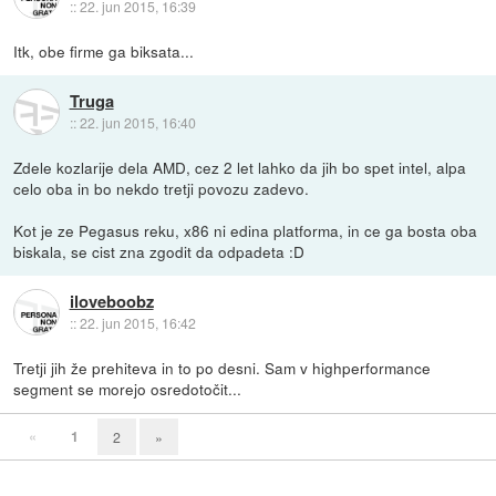
::
22. jun 2015, 16:39
Itk, obe firme ga biksata...
Truga
::
22. jun 2015, 16:40
Zdele kozlarije dela AMD, cez 2 let lahko da jih bo spet intel, alpa
celo oba in bo nekdo tretji povozu zadevo.
Kot je ze Pegasus reku, x86 ni edina platforma, in ce ga bosta oba
biskala, se cist zna zgodit da odpadeta :D
iloveboobz
::
22. jun 2015, 16:42
Tretji jih že prehiteva in to po desni. Sam v highperformance
segment se morejo osredotočit...
«
1
2
»