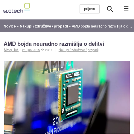
☰
Novice
»
Nakupi / združitve / propadi
»
AMD bojda neuradno razmišlja o delitvi
AMD bojda neuradno razmišlja o delitvi
Matej Huš
::
21. jun 2015
ob 23:00
Nakupi / združitve / propadi