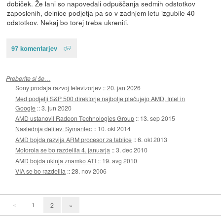
dobiček. Že lani so napovedali odpuščanja sedmih odstotkov
zaposlenih, delnice podjetja pa so v zadnjem letu izgubile 40
odstotkov. Nekaj bo torej treba ukreniti.
97 komentarjev
Preberite si še…
Sony prodaja razvoj televizorjev
::
20. jan 2026
Med podjetji S&P 500 direktorje najbolje plačujejo AMD, Intel in
Google
::
3. jun 2020
AMD ustanovil Radeon Technologies Group
::
13. sep 2015
Naslednja delitev: Symantec
::
10. okt 2014
AMD bojda razvija ARM procesor za tablice
::
6. okt 2013
Motorola se bo razdelila 4. januarja
::
3. dec 2010
AMD bojda ukinja znamko ATI
::
19. avg 2010
VIA se bo razdelila
::
28. nov 2006
«
1
2
»