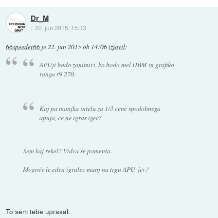
Dr_M
::
22. jun 2015, 15:33
66speeder66
je
22. jun 2015 ob 14:06
izjavil
:
APUji bodo zanimivi, ko bodo mel HBM in grafiko
ranga r9 270.
Kaj pa manjka intelu za 1/3 cene spodobnega
apuja, ce ne igras iger?
Sem kaj rekel? Vidva se pomenta.
Mogoče le eden igralec manj na trgu APU-jev?
To sem tebe uprasal.