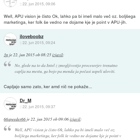
::
22. jun 2015, 09:06
Well, APU vision je čisto Ok, lahko pa bi imeli malo več oz. boljšega
marketinga, ker folk še vedno ne dojame kje je point v APU-jih.
iloveboobz
::
22. jun 2015, 09:24
3p
je
22. jun 2015 ob 08:25
izjavil
:
No, glede na to da Intel z zmogljivostjo procesorjev trenutno
caplja na mestu, ga bojo pa menda ja počasi uspeli uloviti.
Capljajo samo zato, ker amd nič ne pokaže...
Dr_M
::
22. jun 2015, 09:37
66speeder66
je
22. jun 2015 ob 09:06
izjavil
:
Well, APU vision je čisto Ok, lahko pa bi imeli malo več oz.
boljšega marketinga, ker folk še vedno ne dojame kje je point v