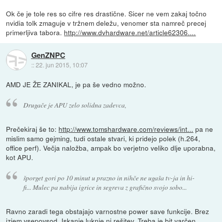
Ok če je tole res so cifre res drastične. Sicer ne vem zakaj točno
nvidia tolk zmaguje v tržnem deležu, venomer sta namreč precej
primerljiva tabora.
http://www.dvhardware.net/article62306....
GenZNPC
::
22. jun 2015, 10:07
AMD JE ŽE ZANIKAL, je pa še vedno možno.
Drugače je APU zelo solidna zadevca,
Prečekiraj še to:
http://www.tomshardware.com/reviews/int...
pa ne
mislim samo gejming, tudi ostale stvari, ki pridejo polek (h.264,
office perf). Večja naložba, ampak bo verjetno veliko dlje uporabna,
kot APU.
šporget gori po 10 minut u prazno in nihče ne ugaša tv-ja in hi-
fi... Mulec pa nabija igrice in segreva z grafično svojo sobo...
Ravno zaradi tega obstajajo varnostne power save funkcije. Brez
izjem vsepovsod. Iskanje luknje ni rešitev. Treba je bit varčen