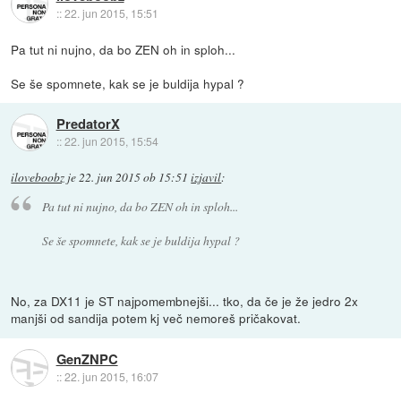
::
22. jun 2015, 15:51
Pa tut ni nujno, da bo ZEN oh in sploh...
Se še spomnete, kak se je buldija hypal ?
PredatorX
::
22. jun 2015, 15:54
iloveboobz
je
22. jun 2015 ob 15:51
izjavil
:
Pa tut ni nujno, da bo ZEN oh in sploh...
Se še spomnete, kak se je buldija hypal ?
No, za DX11 je ST najpomembnejši... tko, da če je že jedro 2x
manjši od sandija potem kj več nemoreš pričakovat.
GenZNPC
::
22. jun 2015, 16:07