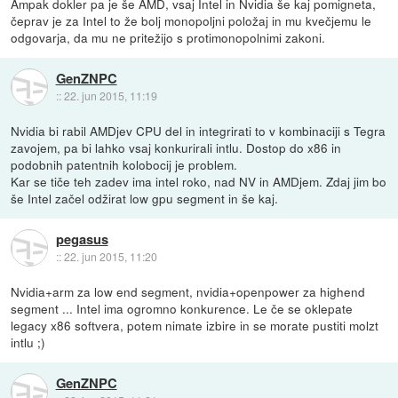
Ampak dokler pa je še AMD, vsaj Intel in Nvidia še kaj pomigneta,
čeprav je za Intel to že bolj monopoljni položaj in mu kvečjemu le
odgovarja, da mu ne pritežijo s protimonopolnimi zakoni.
GenZNPC
::
22. jun 2015, 11:19
Nvidia bi rabil AMDjev CPU del in integrirati to v kombinaciji s Tegra
zavojem, pa bi lahko vsaj konkurirali intlu. Dostop do x86 in
podobnih patentnih kolobocij je problem.
Kar se tiče teh zadev ima intel roko, nad NV in AMDjem. Zdaj jim bo
še Intel začel odžirat low gpu segment in še kaj.
pegasus
::
22. jun 2015, 11:20
Nvidia+arm za low end segment, nvidia+openpower za highend
segment ... Intel ima ogromno konkurence. Le če se oklepate
legacy x86 softvera, potem nimate izbire in se morate pustiti molzt
intlu ;)
GenZNPC