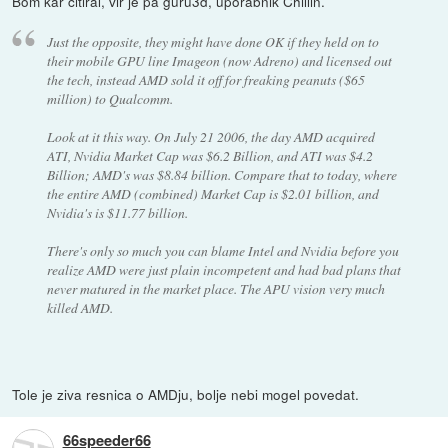
Bom kar citiral, vir je pa guru3d, uporabnik Chillin.
Just the opposite, they might have done OK if they held on to
their mobile GPU line Imageon (now Adreno) and licensed out
the tech, instead AMD sold it off for freaking peanuts ($65
million) to Qualcomm.
Look at it this way. On July 21 2006, the day AMD acquired
ATI, Nvidia Market Cap was $6.2 Billion, and ATI was $4.2
Billion; AMD's was $8.84 billion. Compare that to today, where
the entire AMD (combined) Market Cap is $2.01 billion, and
Nvidia's is $11.77 billion.
There's only so much you can blame Intel and Nvidia before you
realize AMD were just plain incompetent and had bad plans that
never matured in the market place. The APU vision very much
killed AMD.
Tole je ziva resnica o AMDju, bolje nebi mogel povedat.
66speeder66