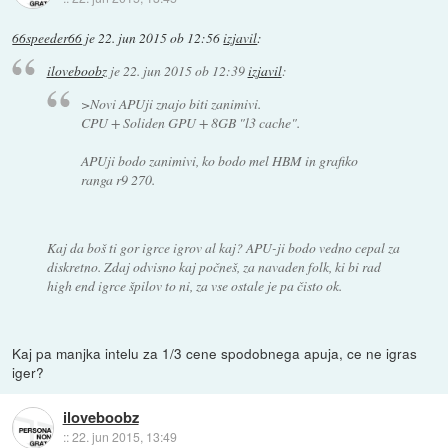
66speeder66
je
22. jun 2015 ob 12:56
izjavil
:
iloveboobz
je
22. jun 2015 ob 12:39
izjavil
:
>Novi APUji znajo biti zanimivi.
CPU + Soliden GPU + 8GB "l3 cache".
APUji bodo zanimivi, ko bodo mel HBM in grafiko
ranga r9 270.
Kaj da boš ti gor igrce igrov al kaj? APU-ji bodo vedno cepal za
diskretno. Zdaj odvisno kaj počneš, za navaden folk, ki bi rad
high end igrce špilov to ni, za vse ostale je pa čisto ok.
Kaj pa manjka intelu za 1/3 cene spodobnega apuja, ce ne igras
iger?
iloveboobz
::
22. jun 2015, 13:49