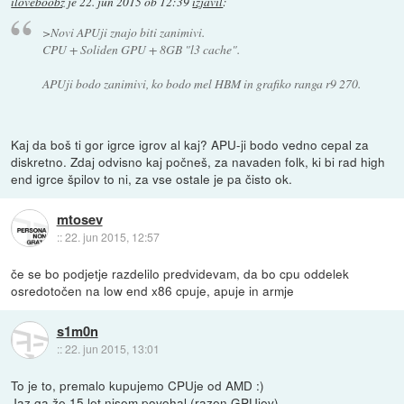
iloveboobz
je
22. jun 2015 ob 12:39
izjavil
:
>Novi APUji znajo biti zanimivi.
CPU + Soliden GPU + 8GB "l3 cache".
APUji bodo zanimivi, ko bodo mel HBM in grafiko ranga r9 270.
Kaj da boš ti gor igrce igrov al kaj? APU-ji bodo vedno cepal za
diskretno. Zdaj odvisno kaj počneš, za navaden folk, ki bi rad high
end igrce špilov to ni, za vse ostale je pa čisto ok.
mtosev
::
22. jun 2015, 12:57
če se bo podjetje razdelilo predvidevam, da bo cpu oddelek
osredotočen na low end x86 cpuje, apuje in armje
s1m0n
::
22. jun 2015, 13:01
To je to, premalo kupujemo CPUje od AMD :)
Jaz ga že 15 let nisem povohal (razen GPUjev)