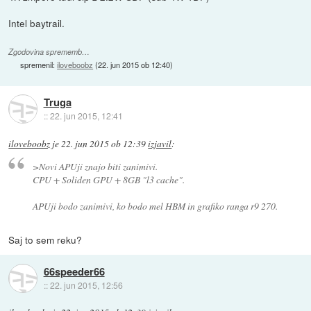
Intel baytrail.
Zgodovina sprememb…
spremenil:
iloveboobz
(
22. jun 2015 ob 12:40
)
Truga
::
22. jun 2015, 12:41
iloveboobz
je
22. jun 2015 ob 12:39
izjavil
:
>Novi APUji znajo biti zanimivi.
CPU + Soliden GPU + 8GB "l3 cache".
APUji bodo zanimivi, ko bodo mel HBM in grafiko ranga r9 270.
Saj to sem reku?
66speeder66
::
22. jun 2015, 12:56