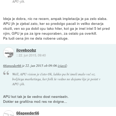
APU-jih.
Ideja je dobra, nic ne recem, ampak impletacija je pa zelo slaba.
APU jih je zjebal zato, ker so predolgo pacali in veliko denarja
vlozili, ven so pa dobil cpu tako hiter, kot ga je imel intel 5 let pred
njim, GPU je pa za igre neuporaben, za ostalo pa overkill.
Pa tudi cena jim ne dela nobene usluge.
iloveboobz
::
22. jun 2015, 09:40
66speeder66
je
22. jun 2015 ob 09:06
izjavil
:
Well, APU vision je čisto Ok, lahko pa bi imeli malo več oz.
boljšega marketinga, ker folk še vedno ne dojame kje je point v
APU-jih.
APU kot tak je še vedno dost nesmiseln.
Dokler se grafična moč res ne dvigne...
66speeder66