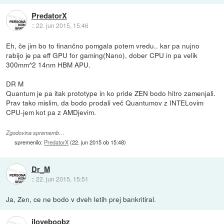
PredatorX
::
22. jun 2015, 15:46
Eh, če jim bo to finančno pomgala potem vredu.. kar pa nujno
rabijo je pa eff GPU for gaming(Nano), dober CPU in pa velik
300mm^2 14nm HBM APU.
DR M
Quantum je pa itak prototype in ko pride ZEN bodo hitro zamenjali.
Prav tako mislim, da bodo prodali več Quantumov z INTELovim
CPU-jem kot pa z AMDjevim.
Zgodovina sprememb…
spremenilo:
PredatorX
(
22. jun 2015 ob 15:48
)
Dr_M
::
22. jun 2015, 15:51
Ja, Zen, ce ne bodo v dveh letih prej bankritiral.
iloveboobz