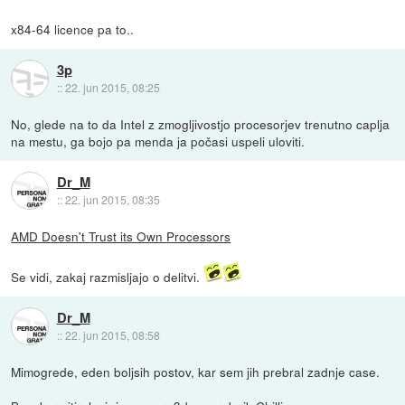
x84-64 licence pa to..
3p
::
22. jun 2015, 08:25
No, glede na to da Intel z zmogljivostjo procesorjev trenutno caplja
na mestu, ga bojo pa menda ja počasi uspeli uloviti.
Dr_M
::
22. jun 2015, 08:35
AMD Doesn't Trust its Own Processors
Se vidi, zakaj razmisljajo o delitvi.
Dr_M
::
22. jun 2015, 08:58
Mimogrede, eden boljsih postov, kar sem jih prebral zadnje case.