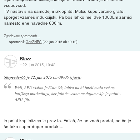
vsepovsod.
TV nastaviš na samodejni izklop itd. Mulcu kupš varčno grafo,
šporget vzameš indukcijski. Pa boš lahko mel dve 1000Lm žarnici
namesto ene navadne 600lm.
Zgodovina sprememb…
spremenil:
GenZNPC
(
22. jun 2015 ob 10:12
)
Blazz
::
22. jun 2015, 10:42
66speeder66
je
22. jun 2015 ob 09:06
izjavil
:
Well, APU vision je čisto Ok, lahko pa bi imeli malo več oz.
boljšega marketinga, ker folk še vedno ne dojame kje je point v
APU-jih.
in point kapitalizma je prav to. Failaš, če ne znaš prodat, pa če je
še tako super duper produkt...