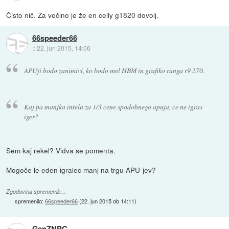
Čisto nič. Za večino je že en celly g1820 dovolj.
66speeder66
::
22. jun 2015, 14:06
APUji bodo zanimivi, ko bodo mel HBM in grafiko ranga r9 270.
Kaj pa manjka intelu za 1/3 cene spodobnega apuja, ce ne igras
iger?
Sem kaj rekel? Vidva se pomenta.
Mogoče le eden igralec manj na trgu APU-jev?
Zgodovina sprememb…
spremenilo:
66speeder66
(
22. jun 2015 ob 14:11
)
GenZNPC