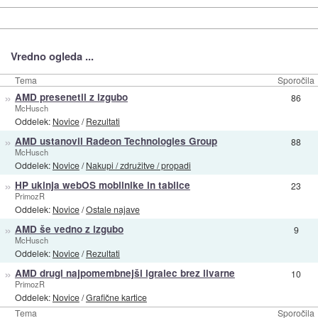
Vredno ogleda ...
Tema
Sporočila
»
AMD presenetil z izgubo
86
McHusch
Oddelek:
Novice
/
Rezultati
»
AMD ustanovil Radeon Technologies Group
88
McHusch
Oddelek:
Novice
/
Nakupi / združitve / propadi
»
HP ukinja webOS mobilnike in tablice
23
PrimozR
Oddelek:
Novice
/
Ostale najave
»
AMD še vedno z izgubo
9
McHusch
Oddelek:
Novice
/
Rezultati
»
AMD drugi najpomembnejši igralec brez livarne
10
PrimozR
Oddelek:
Novice
/
Grafične kartice
Tema
Sporočila