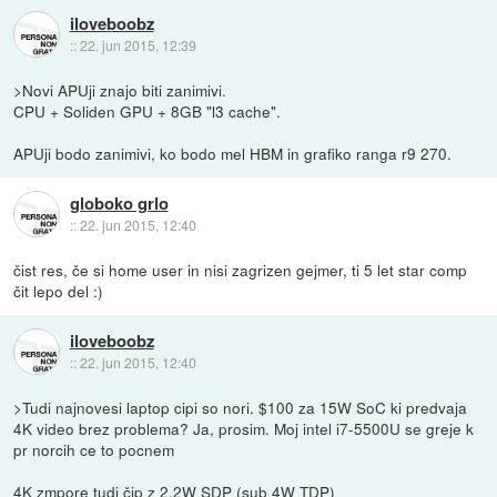
iloveboobz
::
22. jun 2015, 12:39
>Novi APUji znajo biti zanimivi.
CPU + Soliden GPU + 8GB "l3 cache".
APUji bodo zanimivi, ko bodo mel HBM in grafiko ranga r9 270.
globoko grlo
::
22. jun 2015, 12:40
čist res, če si home user in nisi zagrizen gejmer, ti 5 let star comp
čit lepo del :)
iloveboobz
::
22. jun 2015, 12:40
>Tudi najnovesi laptop cipi so nori. $100 za 15W SoC ki predvaja
4K video brez problema? Ja, prosim. Moj intel i7-5500U se greje k
pr norcih ce to pocnem
4K zmpore tudi čip z 2.2W SDP (sub 4W TDP)