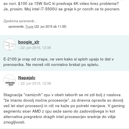
so nori. $100 za 15W SoC ki predvaja 4K video brez problema?
Ja, prosim. Moj intel i7-5500U se greje k pr norcih ce to pocnem.
Zgodovina sprememb…
spremenilo:
Truga
(
22. jun 2015 ob 11:35
)
boogie_xlr
::
22. jun 2015, 12:38
E-2100 je crap od crapa, ne vem kako si sploh upajo to dat v
prenosnika. Ne moreš niti normalno brskat po spletu.
Napajalc
::
22. jun 2015, 12:38
Stagnacija "namiznih" cpu v obeh taborih se mi zdi bolj z naslova
"že imamo dovolj močne procesorje", za dnevna opravila so dovolj
več let stari procesorji in nič ne kaže po potrebi menjave. V gaming
segmentu sicer AMD z cpu seže samo do zadovoljivega in kot
alternativa pregrešno dragih intel procesorjev srednje do višje
zmogljivosti.