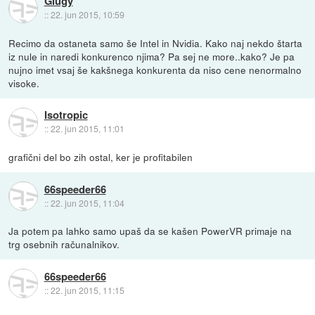
Glugy
::
22. jun 2015, 10:59
Recimo da ostaneta samo še Intel in Nvidia. Kako naj nekdo štarta
iz nule in naredi konkurenco njima? Pa sej ne more..kako? Je pa
nujno imet vsaj še kakšnega konkurenta da niso cene nenormalno
visoke.
Isotropic
::
22. jun 2015, 11:01
grafični del bo zih ostal, ker je profitabilen
66speeder66
::
22. jun 2015, 11:04
Ja potem pa lahko samo upaš da se kašen PowerVR primaje na
trg osebnih računalnikov.
66speeder66
::
22. jun 2015, 11:15