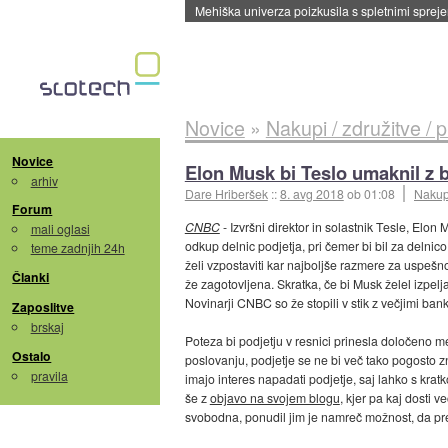
Mehiška univerza poizkusila s spletnimi sprejem
Novice
»
Nakupi / združitve / 
Novice
Elon Musk bi Teslo umaknil z 
arhiv
Dare Hriberšek
::
8. avg 2018
ob 01:08
Nakupi
Forum
CNBC
- Izvršni direktor in solastnik Tesle, Elon 
mali oglasi
odkup delnic podjetja, pri čemer bi bil za delnico
teme zadnjih 24h
želi vzpostaviti kar najboljše razmere za uspeš
Članki
že zagotovljena. Skratka, če bi Musk želel izpeljat
Novinarji CNBC so že stopili v stik z večjimi ban
Zaposlitve
brskaj
Poteza bi podjetju v resnici prinesla določeno me
Ostalo
poslovanju, podjetje se ne bi več tako pogosto z
pravila
imajo interes napadati podjetje, saj lahko s krat
še z
objavo na svojem blogu
, kjer pa kaj dosti 
svobodna, ponudil jim je namreč možnost, da pre