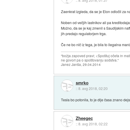
::
8. avg 2018, 01:37
Zaenkrat izgleda, da se je Elon odločil za na
Noben od večjih lastnikov ali pa kreditodaja
Možno, da se je kaj zmenil s Saudijskim naftn
jih predajo regulatorjem trga.
Če ne bo nič iz tega, je bila to ilegalna mani
"božja zapoved pravi; <Spoštuj očeta in mat
ne govori pa o spoštovanju sodstva."
Janez Janša, 29.04.2014
smrko
::
8. avg 2018, 02:20
Tesla bo potonila, to je dlje časa znano dej
Zheegec
::
8. avg 2018, 02:22