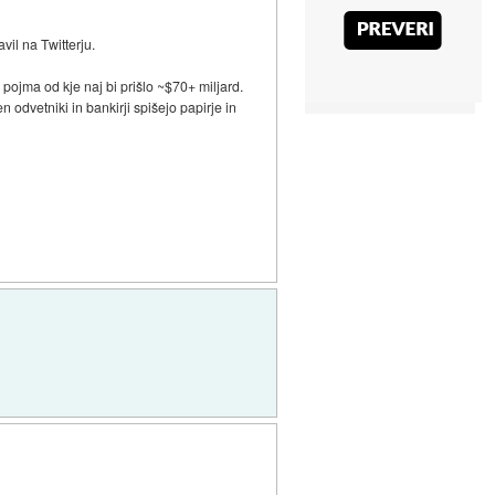
vil na Twitterju.
 pojma od kje naj bi prišlo ~$70+ miljard.
 odvetniki in bankirji spišejo papirje in