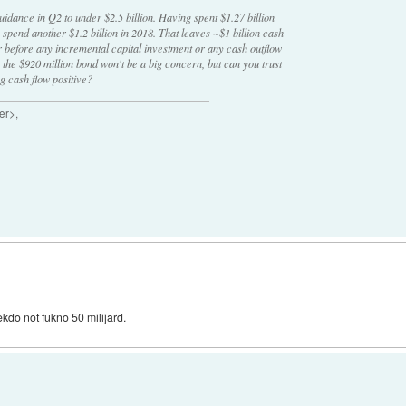
dance in Q2 to under $2.5 billion. Having spent $1.27 billion
 spend another $1.2 billion in 2018. That leaves ~$1 billion cash
ar before any incremental capital investment or any cash outflow
 the $920 million bond won't be a big concern, but can you trust
 cash flow positive?
er>,
ekdo not fukno 50 milijard.