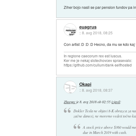
Ziher bojo nasli se par pension fundov pa in
euagrus
::
8. avg 2018, 08:25
Con artist :D :D :D Hecno, da mu se kdo kaj
In regione caecorum rex est luscus.
Ker me je nekaj slotechovcev sprasevalo:
https://github.com/cullum/dank-selfhosted
Okapi
::
8. avg 2018, 08:37
Zheegec
je
8. avg 2018 ob 02:55
izjavil
:
Dokler Tesla ne objavi 8-K obrazca za nam
začne danes), ne moremo vedeti točno kako
A stock price above $360 would mea
due in March 2019 with cash.