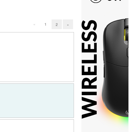
«
1
2
»