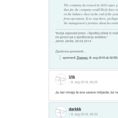
The company decreased its 2018 capex gui
thus far, the company would likely have to
on the balance sheet at the end of the ye
from operations. If we stop there, perhaps
the management's promise about becoming
"božja zapoved pravi; <Spoštuj očeta in mat
ne govori pa o spoštovanju sodstva."
Janez Janša, 29.04.2014
Zgodovina sprememb…
spremenil:
Zheegec
(
8. avg 2018 ob 02:55
)
Utk
::
8. avg 2018, 06:25
Ja, ker nimajo te ene usrane milijarde, bo n
darkkk
::
8. avg 2018, 06:33