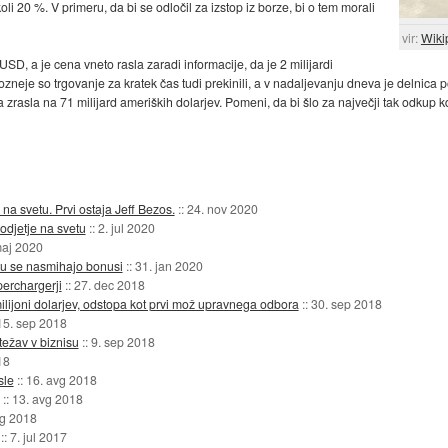
oli 20 %. V primeru, da bi se odločil za izstop iz borze, bi o tem morali
vir:
Wiki
SD, a je cena vneto rasla zaradi informacije, da je 2 milijardi
neje so trgovanje za kratek čas tudi prekinili, a v nadaljevanju dneva je delnica p
 zrasla na 71 milijard ameriških dolarjev. Pomeni, da bi šlo za največji tak odkup kd
na svetu. Prvi ostaja Jeff Bezos.
::
24. nov 2020
odjetje na svetu
::
2. jul 2020
maj 2020
sku se nasmihajo bonusi
::
31. jan 2020
perchargerji
::
27. dec 2018
milijoni dolarjev, odstopa kot prvi mož upravnega odbora
::
30. sep 2018
15. sep 2018
težav v biznisu
::
9. sep 2018
18
sle
::
16. avg 2018
::
13. avg 2018
vg 2018
::
7. jul 2017