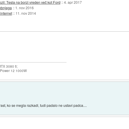
l: Tesla na borzi vreden več kot Ford
::
4. apr 2017
rebnjega
::
1. nov 2016
 internet
::
11. nov 2014
TX 3080 ti;
k Power 12 1000W
rast, ko se megla razkadi, tudi padalo ne ustavi padca....