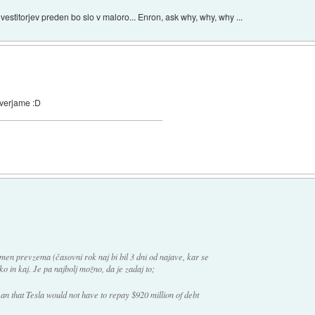
vestitorjev preden bo slo v maloro... Enron, ask why, why, why ...
 verjame :D
en prevzema (časovni rok naj bi bil 3 dni od najave, kar se
 in kaj. Je pa najbolj možno, da je zadaj to;
n that Tesla would not have to repay $920 million of debt