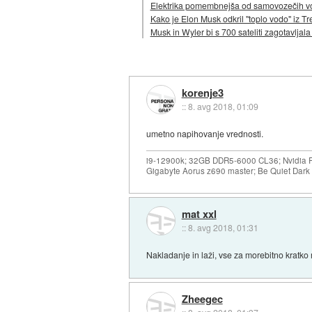
Elektrika pomembnejša od samovozečih vozi
Kako je Elon Musk odkril "toplo vodo" iz T
Musk in Wyler bi s 700 sateliti zagotavljala
korenje3
::
8. avg 2018, 01:09
umetno napihovanje vrednosti.
i9-12900k; 32GB DDR5-6000 CL36; Nvidia R
Gigabyte Aorus z690 master; Be Quiet Dar
mat xxl
::
8. avg 2018, 01:31
Nakladanje in laži, vse za morebitno kratko 
Zheegec