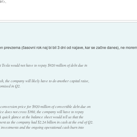
er>,
 prevzema (časovni rok naj bi bil 3 dni od najave, kar se začne danes), ne moremo
Tesla would not have to repay $920 million of debt due in
ash, the company will likely have to do another capital raise,
omised in Q2.
 conversion price for $920 million of convertible debt due on
rice does not cross $360, the company will have to repay
 quick glance at the balance sheet would tell us that the
ent as the company had $2.24 billion in cash at the end of Q2.
 investments and the ongoing operational cash burn into