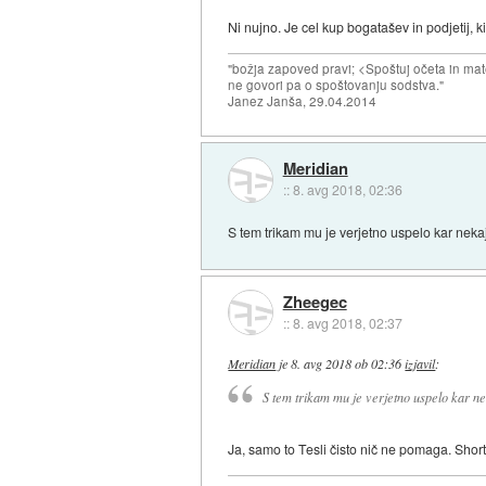
Ni nujno. Je cel kup bogatašev in podjetij, 
"božja zapoved pravi; <Spoštuj očeta in mat
ne govori pa o spoštovanju sodstva."
Janez Janša, 29.04.2014
Meridian
::
8. avg 2018, 02:36
S tem trikam mu je verjetno uspelo kar nekaj 
Zheegec
::
8. avg 2018, 02:37
Meridian
je
8. avg 2018 ob 02:36
izjavil
:
S tem trikam mu je verjetno uspelo kar neka
Ja, samo to Tesli čisto nič ne pomaga. Short