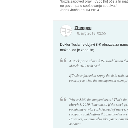
"božja zapoved pravi; <Spoštuj očeta in mat
ne govori pa o spoštovanju sodstva."
Janez Janša, 29.04.2014
Zheegec
::
8. avg 2018, 02:55
Dokler Tesla ne objavi 8-K obrazca za namen
možno, da je zadaj to;
A stock price above $360 would mean that 
March 2019 with cash.
If Tesla is forced to repay the debt with c
contrary to what the management team pr
Why is $360 the magical level? That's the
March 1, 2019 (indenture). If the stock p
bondholders with cash instead of shares. A
company could afford this payment at pres
However, we must also take future capital
account.