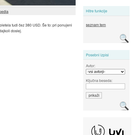
Hitre funkcije
pedia
seznam tem
oletela tudi čez 380 USD. Še to: pri ponujeni
ajkoli doslej.
Posebni izpisi
Avtor:
Ključna beseda: