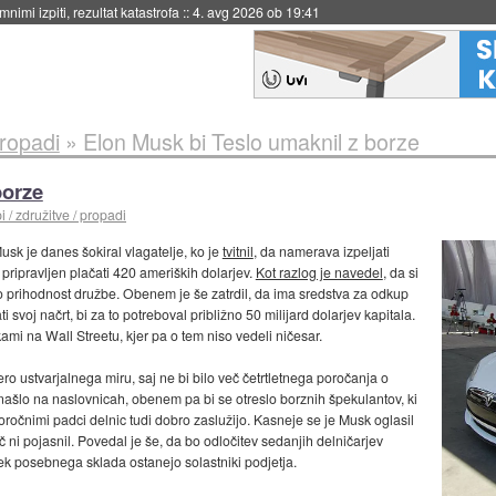
nimi izpiti, rezultat katastrofa
::
4. avg 2026 ob 19:41
propadi
»
Elon Musk bi Teslo umaknil z borze
borze
 / združitve / propadi
Musk je danes šokiral vlagatelje, ko je
tvitnil
, da namerava izpeljati
 pripravljen plačati 420 ameriških dolarjev.
Kot razlog je navedel
, da si
no prihodnost družbe. Obenem je še zatrdil, da ima sredstva za odkup
i svoj načrt, bi za to potreboval približno 50 milijard dolarjev kapitala.
kami na Wall Streetu, kjer pa o tem niso vedeli ničesar.
ro ustvarjalnega miru, saj ne bi bilo več četrtletnega poročanja o
našlo na naslovnicah, obenem pa bi se otreslo borznih špekulantov, ki
koročnimi padci delnic tudi dobro zaslužijo. Kasneje se je Musk oglasil
več ni pojasnil. Povedal je še, da bo odločitev sedanjih delničarjev
k posebnega sklada ostanejo solastniki podjetja.