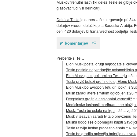
Muskov trenutni lastniški delež Tesle se giblje ok
glasovati tudi vsi delničarji.
Delnica Tesle
je danes začela trgovanje pri 344 U
dolarjev vreden delež kupila Saudska Arabija. Poz
ceni 420 dolarjev bi tržna vrednost podjetja Tesla
91 komentarjev
Preberite si še…
Elon Musk postal drugi najbogatejši človek 
Tesla postalo najvrednejše avtomobilsko p
Elon Musk ga zopet lomi na Twitterju
::
3. 
Tesla prvič beleži profitno leto, Elonu Mu
Elon Musk bo Evropo v letu dni pokril s Su
Musk zaradi afere s tvitom oglobljen z 20 
Deepfakes grožnja nacionalni varnosti?
::
Medicinske lastnosti marihuane ne blažijo 
Musk: Tesla bo ostala na trgu
::
25. avg 20
Musk v težavah zaradi tvita o prevzemu Te
Musku bodo Teslo pomagali kupiti Savdijci
Tesla razvija lastno procesno enoto
::
4. a
Tesla bo gradila največjo baterijo na svetu