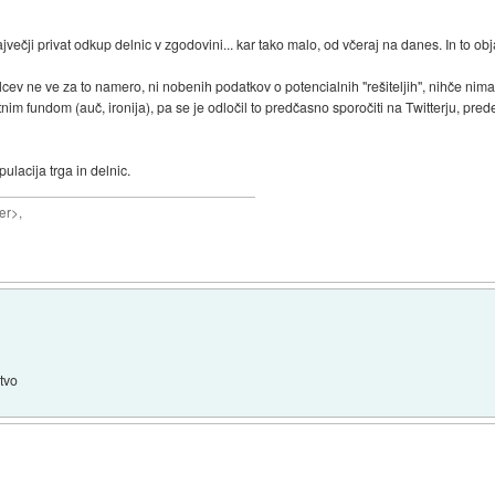
jvečji privat odkup delnic v zgodovini... kar tako malo, od včeraj na danes. In to obja
lcev ne ve za to namero, ni nobenih podatkov o potencialnih "rešiteljih", nihče nima
im fundom (auč, ironija), pa se je odločil to predčasno sporočiti na Twitterju, preden
pulacija trga in delnic.
er>,
stvo