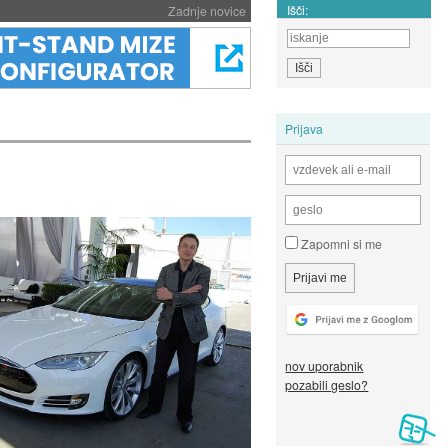
Išči:
Zadnje novice
Prijava
Zapomni si me
nov uporabnik
pozabili geslo?