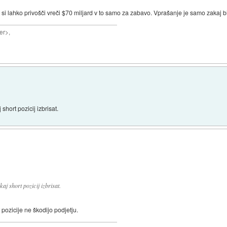
ki si lahko privošči vreči $70 miljard v to samo za zabavo. Vprašanje je samo zakaj b
er>,
short pozicij izbrisat.
j short pozicij izbrisat.
 pozicije ne škodijo podjetju.