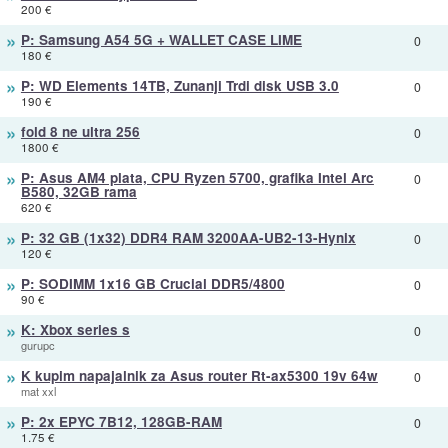
200 €
»
P: Samsung A54 5G + WALLET CASE LIME
0
180 €
»
P: WD Elements 14TB, Zunanji Trdi disk USB 3.0
0
190 €
»
fold 8 ne ultra 256
0
1800 €
»
P: Asus AM4 plata, CPU Ryzen 5700, grafika Intel Arc
0
B580, 32GB rama
620 €
»
P: 32 GB (1x32) DDR4 RAM 3200AA-UB2-13-Hynix
0
120 €
»
P: SODIMM 1x16 GB Crucial DDR5/4800
0
90 €
»
K: Xbox series s
0
gurupc
»
K kupim napajalnik za Asus router Rt-ax5300 19v 64w
0
mat xxl
»
P: 2x EPYC 7B12, 128GB-RAM
0
1.75 €