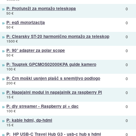
»
P: Protiuteži za montažo teleskopa
0
50 €
»
P: eq5 motorizacija
0
50 €
»
P: Clearsky ST-20 harmonično montažo za teleskop
0
1500 €
»
P: 90° adapter za polar scope
0
50 €
»
P: Touptek GPCMOS02000KPA guide kamero
0
100 €
»
P: Črn moški usnjen plašč s snemljivo podlogo
0
200 €
»
P: Napajalni modul in napajalnik za raspberry Pi
0
15 €
»
P: diy streamer - Raspberry pi + dac
0
100 €
»
P: kable hdmi, dp-hdmi
0
15 €
»
P: HP USB-C Travel Hub G3 - usb-c hub s hdmi
0