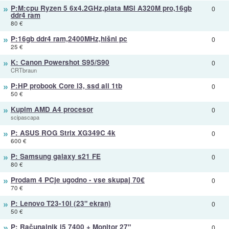
»
P:M:cpu Ryzen 5 6x4.2GHz,plata MSi A320M pro,16gb
0
ddr4 ram
80 €
»
P:16gb ddr4 ram,2400MHz,hišni pc
0
25 €
»
K: Canon Powershot S95/S90
0
CRTbraun
»
P:HP probook Core i3, ssd ali 1tb
0
50 €
»
Kupim AMD A4 procesor
0
scipascapa
»
P: ASUS ROG Strix XG349C 4k
0
600 €
»
P: Samsung galaxy s21 FE
0
80 €
»
Prodam 4 PCje ugodno - vse skupaj 70€
0
70 €
»
P: Lenovo T23-10i (23" ekran)
0
50 €
»
P: Računalnik i5 7400 + Monitor 27"
0