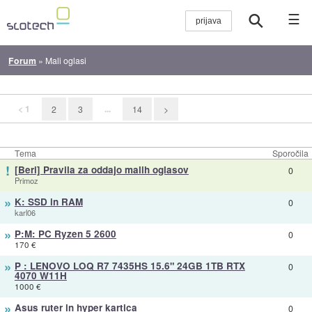
☰
Forum
»
Mali oglasi
< 1
...
2
3
14
>
Tema
Sporočila
!
[Beri] Pravila za oddajo malih oglasov
0
Primoz
»
K: SSD in RAM
0
karl06
»
P:M: PC Ryzen 5 2600
0
170 €
»
P : LENOVO LOQ R7 7435HS 15.6" 24GB 1TB RTX
0
4070 W11H
1000 €
»
Asus ruter in hyper kartica
0