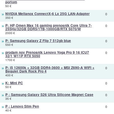
portom
50 €
»
NVIDIA Mellanox ConnectX-6 Lx 25G LAN-Adapter
0
350 €
»
P: HP Omen Max 16 gaming prenosnik Core Ultra 7-
0
255Hx/32GB DDR5/1TB-1000GB/RTX 5070/W
2000 €
»
P: Samsung Galaxy Z Flip 7 512gb blue
0
550 €
»
prodam nov Prenosnik Lenovo Yoga Pro 9 16 ICU7
0
32/1 W11P RTX 5050
1700 €
»
P: i5 12600k + 32GB DDR4-3600 + MSI Z690-A WIFI +
0
Bequiet Dark Rock Pro 4
400 €
»
K: Mini PC
0
50 €
»
P : Samsung Galaxy S26 Ultra Silicone Magnet Case
0
35 €
»
P : Lenovo Slim Pen
0
40 €