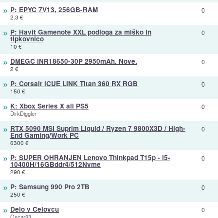
»
P: EPYC 7V13, 256GB-RAM
0
2.3 €
»
P: Havit Gamenote XXL podloga za miško in
0
tipkovnico
10 €
»
DMEGC INR18650-30P 2950mAh. Nove.
0
2 €
»
P: Corsair iCUE LINK Titan 360 RX RGB
0
150 €
»
K: Xbox Series X ali PS5
0
DirkDiggler
»
RTX 5090 MSI Suprim Liquid / Ryzen 7 9800X3D / High-
0
End Gaming/Work PC
6300 €
»
P: SUPER OHRANJEN Lenovo Thinkpad T15p - i5-
0
10400H/16GBddr4/512Nvme
290 €
»
P: Samsung 990 Pro 2TB
0
250 €
»
Delo v Celovcu
0
Oscar93