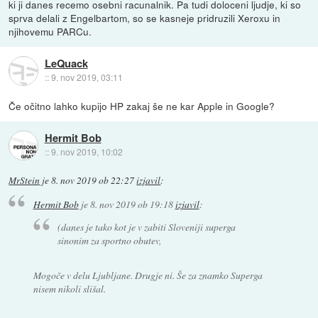
ki ji danes recemo osebni racunalnik. Pa tudi doloceni ljudje, ki so
sprva delali z Engelbartom, so se kasneje pridruzili Xeroxu in
njihovemu PARCu.
LeQuack
::
9. nov 2019, 03:11
Če očitno lahko kupijo HP zakaj še ne kar Apple in Google?
Hermit Bob
::
9. nov 2019, 10:02
MrStein
je
8. nov 2019 ob 22:27
izjavil
:
Hermit Bob
je
8. nov 2019 ob 19:18
izjavil
:
(danes je tako kot je v zabiti Sloveniji superga
sinonim za sportno obutev,
Mogoče v delu Ljubljane. Drugje ni. Še za znamko Superga
nisem nikoli slišal.