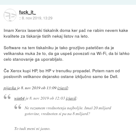
fuck_it_
::
8. nov 2019, 13:29
Imam Xerox laserski tiskalnik doma ker pač ne rabim nevem kake
kvalitete za tiskanje tistih nekaj listov na leto.
Software na tem tiskalniku je tako grozljivo patetičen da je
velikanska muka že to, da ga uspeš povezati na Wi-Fi, da bi lahko
celo stanovanje ga uporabljalo.
Če Xerox kupi HP, bo HP v trenutku propadel. Potem nam od
poslovnih velikanov dejansko ostane izključno samo še Dell.
pijavka
je
8. nov 2019 ob 13:09
izjavil
:
win64
je
8. nov 2019 ob 12:03
izjavil
:
Ne razumem vrednotenja najboljše. Imaš 20 miljard
gotovine, vrednoten si pa na 8 miljard?
To tudi meni ni jasno.