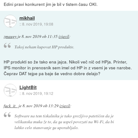
Edini pravi konkurent jim je bil v tistem času OKI.
mikhail
::
8. nov 2019, 19:08
zmaugy
je
8. nov 2019 ob 11:35
izjavil
:
Takoj neham kupovat HP produkte.
HP produkti so že tako ena jajca. Nikoli več nič od HPja. Printer,
IPS monitor in prenosnik sem imel od HP in z vsemi je vse narobe.
Čeprav DAT tejpe pa baje še vedno dobre delajo?
LightBit
::
8. nov 2019, 19:12
fuck_it_
je
8. nov 2019 ob 13:29
izjavil
:
Software na tem tiskalniku je tako grozljivo patetičen da je
velikanska muka že to, da ga uspeš povezati na Wi-Fi, da bi
lahko celo stanovanje ga uporabljalo.