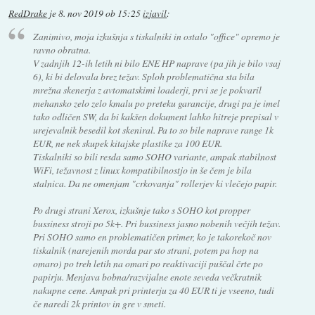
RedDrake
je
8. nov 2019 ob 15:25
izjavil
:
Zanimivo, moja izkušnja s tiskalniki in ostalo "office" opremo je
ravno obratna.
V zadnjih 12-ih letih ni bilo ENE HP naprave (pa jih je bilo vsaj
6), ki bi delovala brez težav. Sploh problematična sta bila
mrežna skenerja z avtomatskimi loaderji, prvi se je pokvaril
mehansko zelo zelo kmalu po preteku garancije, drugi pa je imel
tako odličen SW, da bi kakšen dokument lahko hitreje prepisal v
urejevalnik besedil kot skeniral. Pa to so bile naprave range 1k
EUR, ne nek skupek kitajske plastike za 100 EUR.
Tiskalniki so bili resda samo SOHO variante, ampak stabilnost
WiFi, težavnost z linux kompatibilnostjo in še čem je bila
stalnica. Da ne omenjam "crkovanja" rollerjev ki vlečejo papir.
Po drugi strani Xerox, izkušnje tako s SOHO kot propper
bussiness stroji po 5k+. Pri bussiness jasno nobenih večjih težav.
Pri SOHO samo en problematičen primer, ko je takorekoč nov
tiskalnik (narejenih morda par sto strani, potem pa hop na
omaro) po treh letih na omari po reaktivaciji puščal črte po
papirju. Menjava bobna/razvijalne enote seveda večkratnik
nakupne cene. Ampak pri printerju za 40 EUR ti je vseeno, tudi
če naredi 2k printov in gre v smeti.