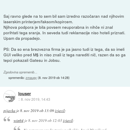
Saj ravno glede na to sem bil sam izredno razočaran nad njihovim
laserskim printerjem/faksom/kopircem.
Njihova podpora je bila povsem neuporabna in nihče ni znal
porihtati tega sranja. In seveda tudi reklamacije niso hoteli priznati.
Upam da propadejo.
PS: Da so ena brezvezna firma je pa jasno tudi iz tega, da so imeli
GUI veliko pred M$ in niso znali iz tega narediti nič, razen da so ga
tepci pokazali Gatesu in Jobsu.
Zgodovina sprememb…
spremenilo:
zmaugy
(
8. nov 2019 ob 14:28
)
louser
::
8. nov 2019, 14:43
pijavka
je
8. nov 2019 ob 13:09
izjavil
:
win64
je
8. nov 2019 ob 12:03
izjavil
:
Ne razumem vrednotenja najboljše. Imaš 20 miljard