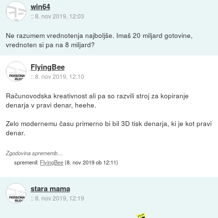
win64
::
8. nov 2019, 12:03
Ne razumem vrednotenja najboljše. Imaš 20 miljard gotovine,
vrednoten si pa na 8 miljard?
FlyingBee
::
8. nov 2019, 12:10
Računovodska kreativnost ali pa so razvili stroj za kopiranje
denarja v pravi denar, heehe.
Zelo modernemu času primerno bi bil 3D tisk denarja, ki je kot pravi
denar.
Zgodovina sprememb…
spremenil:
FlyingBee
(
8. nov 2019 ob 12:11
)
stara mama
::
8. nov 2019, 12:19