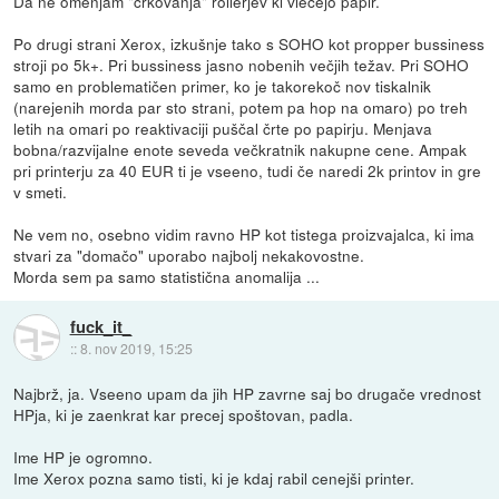
Da ne omenjam "crkovanja" rollerjev ki vlečejo papir.
Po drugi strani Xerox, izkušnje tako s SOHO kot propper bussiness
stroji po 5k+. Pri bussiness jasno nobenih večjih težav. Pri SOHO
samo en problematičen primer, ko je takorekoč nov tiskalnik
(narejenih morda par sto strani, potem pa hop na omaro) po treh
letih na omari po reaktivaciji puščal črte po papirju. Menjava
bobna/razvijalne enote seveda večkratnik nakupne cene. Ampak
pri printerju za 40 EUR ti je vseeno, tudi če naredi 2k printov in gre
v smeti.
Ne vem no, osebno vidim ravno HP kot tistega proizvajalca, ki ima
stvari za "domačo" uporabo najbolj nekakovostne.
Morda sem pa samo statistična anomalija ...
fuck_it_
::
8. nov 2019, 15:25
Najbrž, ja. Vseeno upam da jih HP zavrne saj bo drugače vrednost
HPja, ki je zaenkrat kar precej spoštovan, padla.
Ime HP je ogromno.
Ime Xerox pozna samo tisti, ki je kdaj rabil cenejši printer.