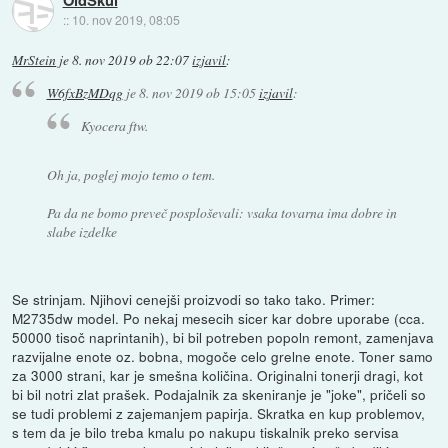
OldSkul
::
10. nov 2019, 08:05
MrStein
je
8. nov 2019 ob 22:07
izjavil
:
W6fxBzMDqg
je
8. nov 2019 ob 15:05
izjavil
:
Kyocera ftw.
Oh ja, poglej mojo temo o tem.
Pa da ne bomo preveč posploševali: vsaka tovarna ima dobre in
slabe izdelke
Se strinjam. Njihovi cenejši proizvodi so tako tako. Primer:
M2735dw model. Po nekaj mesecih sicer kar dobre uporabe (cca.
50000 tisoč naprintanih), bi bil potreben popoln remont, zamenjava
razvijalne enote oz. bobna, mogoče celo grelne enote. Toner samo
za 3000 strani, kar je smešna količina. Originalni tonerji dragi, kot
bi bil notri zlat prašek. Podajalnik za skeniranje je "joke", pričeli so
se tudi problemi z zajemanjem papirja. Skratka en kup problemov,
s tem da je bilo treba kmalu po nakupu tiskalnik preko servisa