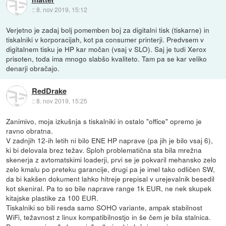
::
8. nov 2019, 15:12
Verjetno je zadaj bolj pomemben boj za digitalni tisk (tiskarne) in
tiskalniki v korporacijah, kot pa consumer printerji. Predvsem v
digitalnem tisku je HP kar močan (vsaj v SLO). Saj je tudi Xerox
prisoten, toda ima mnogo slabšo kvaliteto. Tam pa se kar veliko
denarji obračajo.
RedDrake
::
8. nov 2019, 15:25
Zanimivo, moja izkušnja s tiskalniki in ostalo "office" opremo je
ravno obratna.
V zadnjih 12-ih letih ni bilo ENE HP naprave (pa jih je bilo vsaj 6),
ki bi delovala brez težav. Sploh problematična sta bila mrežna
skenerja z avtomatskimi loaderji, prvi se je pokvaril mehansko zelo
zelo kmalu po preteku garancije, drugi pa je imel tako odličen SW,
da bi kakšen dokument lahko hitreje prepisal v urejevalnik besedil
kot skeniral. Pa to so bile naprave range 1k EUR, ne nek skupek
kitajske plastike za 100 EUR.
Tiskalniki so bili resda samo SOHO variante, ampak stabilnost
WiFi, težavnost z linux kompatibilnostjo in še čem je bila stalnica.