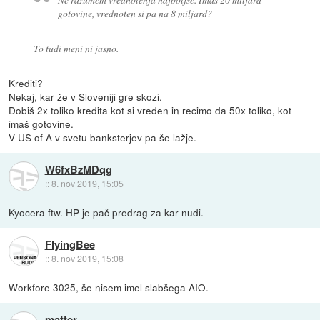
gotovine, vrednoten si pa na 8 miljard?
To tudi meni ni jasno.
Krediti?
Nekaj, kar že v Sloveniji gre skozi.
Dobiš 2x toliko kredita kot si vreden in recimo da 50x toliko, kot
imaš gotovine.
V US of A v svetu banksterjev pa še lažje.
W6fxBzMDqg
::
8. nov 2019, 15:05
Kyocera ftw. HP je pač predrag za kar nudi.
FlyingBee
::
8. nov 2019, 15:08
Workfore 3025, še nisem imel slabšega AIO.
matter