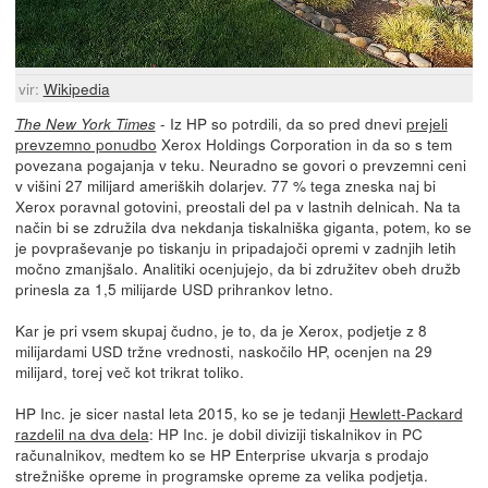
vir:
Wikipedia
- Iz HP so potrdili, da so pred dnevi
prejeli
The New York Times
prevzemno ponudbo
Xerox Holdings Corporation in da so s tem
povezana pogajanja v teku. Neuradno se govori o prevzemni ceni
v višini 27 milijard ameriških dolarjev. 77 % tega zneska naj bi
Xerox poravnal gotovini, preostali del pa v lastnih delnicah. Na ta
način bi se združila dva nekdanja tiskalniška giganta, potem, ko se
je povpraševanje po tiskanju in pripadajoči opremi v zadnjih letih
močno zmanjšalo. Analitiki ocenjujejo, da bi združitev obeh družb
prinesla za 1,5 milijarde USD prihrankov letno.
Kar je pri vsem skupaj čudno, je to, da je Xerox, podjetje z 8
milijardami USD tržne vrednosti, naskočilo HP, ocenjen na 29
milijard, torej več kot trikrat toliko.
HP Inc. je sicer nastal leta 2015, ko se je tedanji
Hewlett-Packard
razdelil na dva dela
: HP Inc. je dobil diviziji tiskalnikov in PC
računalnikov, medtem ko se HP Enterprise ukvarja s prodajo
strežniške opreme in programske opreme za velika podjetja.