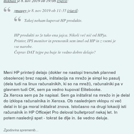
mikhail
je
8. nov 2019 ob 19:08
izjavil
:
zmaugy
je
8. nov 2019 ob 11:35
izjavil
:
Takoj neham kupovat HP produkte.
HP produkti so že tako ena jajca. Nikoli več nič od HPja.
Printer, IPS monitor in prenosnik sem imel od HP in z vsemi je
vse narobe.
Čeprav DAT tejpe pa baje še vedno dobre delajo?
Meni HP printerji delajo (dokler ne nastopi trenutek planned
obsolence) brez napak, inštalacija na mrežo je simpl ko pasulj
(dela tudi na linux računalnikih, ki so na mreži), računalniki pa v
glavnem tudi OK, sem pa vedno kupoval Elitebooke.
Za Xeroxa sem pa že napisal. Sem ga inštaliral na mrežo in je delal
do izklopa računalnika in Xeroxa. Ob naslednjem vklopu ni več
delal in bi ga moral inštalirat znova. Istočasno na drugi lokaciji isti
računalnik in HP Officejet Pro deloval bulletproof nekaj let. In
potem naslednji spet - tokrat še dlje in. še vedno deluje.
Zgodovina sprememb…