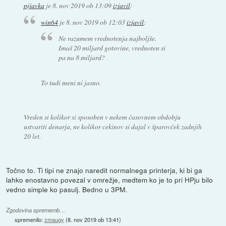
pijavka
je
8. nov 2019 ob 13:09
izjavil
:
win64
je
8. nov 2019 ob 12:03
izjavil
:
Ne razumem vrednotenja najboljše.
Imaš 20 miljard gotovine, vrednoten si
pa na 8 miljard?
To tudi meni ni jasno.
Vreden si kolikor si sposoben v nekem časovnem obdobju
ustvariti denarja, ne kolikor cekinov si dajal v šparovček zadnjih
20 let.
Točno to. Ti tipi ne znajo naredit normalnega printerja, ki bi ga
lahko enostavno povezal v omrežje, medtem ko je to pri HPju bilo
vedno simple ko pasulj. Bedno u 3PM.
Zgodovina sprememb…
spremenilo:
zmaugy
(
8. nov 2019 ob 13:41
)