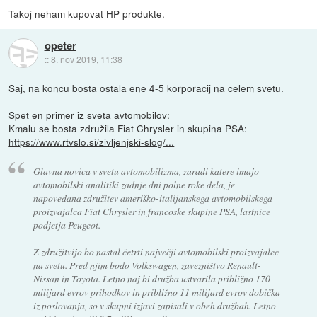
Takoj neham kupovat HP produkte.
opeter
::
8. nov 2019, 11:38
Saj, na koncu bosta ostala ene 4-5 korporacij na celem svetu.
Spet en primer iz sveta avtomobilov:
Kmalu se bosta združila Fiat Chrysler in skupina PSA:
https://www.rtvslo.si/zivljenjski-slog/...
Glavna novica v svetu avtomobilizma, zaradi katere imajo
avtomobilski analitiki zadnje dni polne roke dela, je
napovedana združitev ameriško-italijanskega avtomobilskega
proizvajalca Fiat Chrysler in francoske skupine PSA, lastnice
podjetja Peugeot.
Z združitvijo bo nastal četrti največji avtomobilski proizvajalec
na svetu. Pred njim bodo Volkswagen, zavezništvo Renault-
Nissan in Toyota. Letno naj bi družba ustvarila približno 170
milijard evrov prihodkov in približno 11 milijard evrov dobička
iz poslovanja, so v skupni izjavi zapisali v obeh družbah. Letno