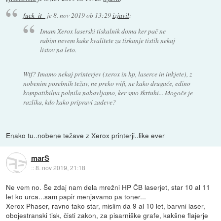
fuck_it_
je
8. nov 2019 ob 13:29
izjavil
:
Imam Xerox laserski tiskalnik doma ker pač ne
rabim nevem kake kvalitete za tiskanje tistih nekaj
listov na leto.
Wtf? Imamo nekaj printerjev (xerox in hp, laserce in inkjete), z
nobenim posebnih težav, ne preko wifi, ne kako drugače, edino
kompatibilna polnila nabavljamo, ker smo škrtuhi... Mogoče je
razlika, kdo kako pripravi zadeve?
Enako tu..nobene težave z Xerox printerji..like ever
marS
::
8. nov 2019, 21:18
Ne vem no. Še zdaj nam dela mrežni HP ČB laserjet, star 10 al 11
let ko urca...sam papir menjavamo pa toner...
Xerox Phaser, ravno tako star, mislim da 9 al 10 let, barvni laser,
obojestranski tisk, čisti zakon, za pisarniške grafe, kakšne flajerje