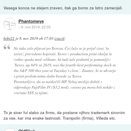
Vasega konca ne stejem zraven, itak ga bomo za Istro zamenjali.
Phantomeye
::
9. nov 2019, 22:33
brbr21
je
8. nov 2019 ob 17:03
izjavil
:
Ne tako zelo pljuvat po Xeroxu. Čez lužo se je prijel izraz 'to
xerox', prevedeno kopirati. Xerox v production print okolju še
vedno spada med velikane. In tudi tale podatek je pomenljiv:
'Xerox, up 84% in 2019, was the fourth-best performing stock in
the S&P 500 this year at Tuesday's close.'. Znanec, ki se ukvarja
s print poslom nima slabe besede za Xerox.
Presenetljivo, da so naskočili HP. Nekaj mislijo dobiti z
odprodajo FujiFilm JV ($3,2 mrd), vseeno pa mora biti nekdo z
vrečami $$$ za njimi.
To je sicer ful slabo za firmo, da postane njihov trademark sinonim
za vse, kar ima enake lastnosti. Trampolin (firma), Villeda etc.