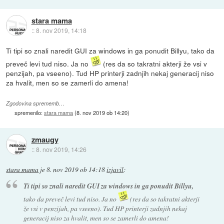
stara mama
::
8. nov 2019, 14:18
Ti tipi so znali naredit GUI za windows in ga ponudit Billyu, tako da
preveč levi tud niso. Ja no
(res da so takratni akterji že vsi v
penzijah, pa vseeno). Tud HP printerji zadnjih nekaj generacij niso
za hvalit, men so se zamerli do amena!
Zgodovina sprememb…
spremenilo:
stara mama
(
8. nov 2019 ob 14:20
)
zmaugy
::
8. nov 2019, 14:26
stara mama
je
8. nov 2019 ob 14:18
izjavil
:
Ti tipi so znali naredit GUI za windows in ga ponudit Billyu,
tako da preveč levi tud niso. Ja no
(res da so takratni akterji
že vsi v penzijah, pa vseeno). Tud HP printerji zadnjih nekaj
generacij niso za hvalit, men so se zamerli do amena!