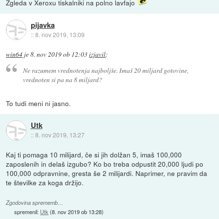
Zgleda v Xeroxu tiskalniki na polno lavfajo
pijavka
::
8. nov 2019, 13:09
win64
je
8. nov 2019 ob 12:03
izjavil
:
Ne razumem vrednotenja najboljše. Imaš 20 miljard gotovine,
vrednoten si pa na 8 miljard?
To tudi meni ni jasno.
Utk
::
8. nov 2019, 13:27
Kaj ti pomaga 10 milijard, če si jih dolžan 5, imaš 100,000
zaposlenih in delaš izgubo? Ko bo treba odpustit 20,000 ljudi po
100,000 odpravnine, gresta še 2 milijardi. Naprimer, ne pravim da
te številke za koga držijo.
Zgodovina sprememb…
spremenil:
Utk
(
8. nov 2019 ob 13:28
)