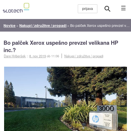
☰
Novice
»
Nakupi / združitve / propadi
»
Bo palček Xerox uspešno prevzel velikana HP inc.?
Bo palček Xerox uspešno prevzel velikana HP
inc.?
Dare Hriberšek
::
8. nov 2019
ob 11:06
Nakupi / združitve / propadi