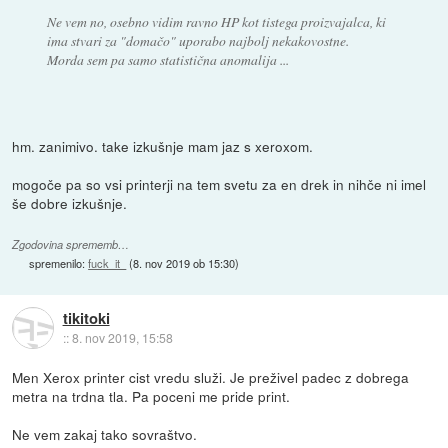
Ne vem no, osebno vidim ravno HP kot tistega proizvajalca, ki
ima stvari za "domačo" uporabo najbolj nekakovostne.
Morda sem pa samo statistična anomalija ...
hm. zanimivo. take izkušnje mam jaz s xeroxom.
mogoče pa so vsi printerji na tem svetu za en drek in nihče ni imel
še dobre izkušnje.
Zgodovina sprememb…
spremenilo:
fuck_it_
(
8. nov 2019 ob 15:30
)
tikitoki
::
8. nov 2019, 15:58
Men Xerox printer cist vredu služi. Je preživel padec z dobrega
metra na trdna tla. Pa poceni me pride print.
Ne vem zakaj tako sovraštvo.