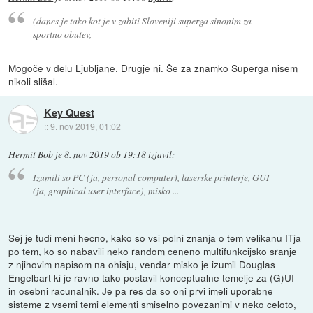
(danes je tako kot je v zabiti Sloveniji superga sinonim za
sportno obutev,
Mogoče v delu Ljubljane. Drugje ni. Še za znamko Superga nisem
nikoli slišal.
Key Quest
::
9. nov 2019, 01:02
Hermit Bob
je
8. nov 2019 ob 19:18
izjavil
:
Izumili so PC (ja, personal computer), laserske printerje, GUI
(ja, graphical user interface), misko ...
Sej je tudi meni hecno, kako so vsi polni znanja o tem velikanu ITja
po tem, ko so nabavili neko random ceneno multifunkcijsko sranje
z njihovim napisom na ohisju, vendar misko je izumil Douglas
Engelbart ki je ravno tako postavil konceptualne temelje za (G)UI
in osebni racunalnik. Je pa res da so oni prvi imeli uporabne
sisteme z vsemi temi elementi smiselno povezanimi v neko celoto,