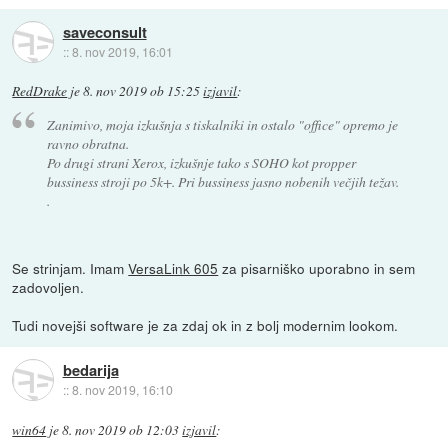
saveconsult
::
8. nov 2019, 16:01
RedDrake
je
8. nov 2019 ob 15:25
izjavil
:
Zanimivo, moja izkušnja s tiskalniki in ostalo "office" opremo je
ravno obratna.
Po drugi strani Xerox, izkušnje tako s SOHO kot propper
bussiness stroji po 5k+. Pri bussiness jasno nobenih večjih težav.
.
Se strinjam. Imam
VersaLink 605
za pisarniško uporabno in sem
zadovoljen.
Tudi novejši software je za zdaj ok in z bolj modernim lookom.
bedarija
::
8. nov 2019, 16:10
win64
je
8. nov 2019 ob 12:03
izjavil
: