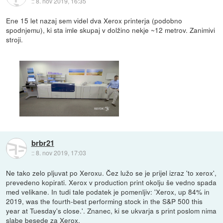
::
8. nov 2019, 16:35
Ene 15 let nazaj sem videl dva Xerox printerja (podobno
spodnjemu), ki sta imle skupaj v dolžino nekje ~12 metrov. Zanimivi
stroji.
brbr21
::
8. nov 2019, 17:03
Ne tako zelo pljuvat po Xeroxu. Čez lužo se je prijel izraz 'to xerox',
prevedeno kopirati. Xerox v production print okolju še vedno spada
med velikane. In tudi tale podatek je pomenljiv: 'Xerox, up 84% in
2019, was the fourth-best performing stock in the S&P 500 this
year at Tuesday's close.'. Znanec, ki se ukvarja s print poslom nima
slabe besede za Xerox.