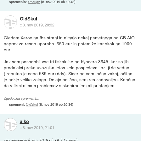
spremenilo:
zmaugy
(
8. nov 2019 ob 19:43
)
OldSkul
::
8. nov 2019, 20:32
Gledam Xerox na fbs strani in nimajo nekaj pametnega od ČB AIO
naprav za resno uporabo. 650 eur in potem že kar skok na 1900
eur.
Jaz sem posodobil vse tri tiskalnike na Kyocera 3645, ker so jih
prodajalci preko uvoznika letos zelo pospeševali oz. ji še vedno
(trenutno je cena 589 eur+ddv). Sicer ne vem točno zakaj, očitno
je nekje velika zaloga. Delajo odlično, sem res zadovoljen. Končno
da v firmi nimam problemov s skeniranjem ali printanjem.
Zgodovina sprememb…
spremenil:
OldSkul
(
8. nov 2019 ob 20:34
)
aiko
::
8. nov 2019, 21:01
ejresnevem
je
8. nov 2019 ob 19:23
izjavil
: