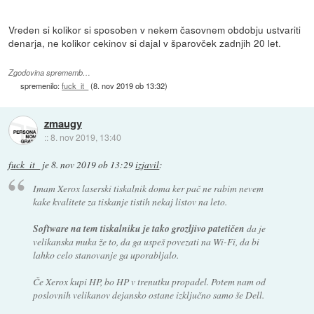
Vreden si kolikor si sposoben v nekem časovnem obdobju ustvariti
denarja, ne kolikor cekinov si dajal v šparovček zadnjih 20 let.
Zgodovina sprememb…
spremenilo:
fuck_it_
(
8. nov 2019 ob 13:32
)
zmaugy
::
8. nov 2019, 13:40
fuck_it_
je
8. nov 2019 ob 13:29
izjavil
:
Imam Xerox laserski tiskalnik doma ker pač ne rabim nevem
kake kvalitete za tiskanje tistih nekaj listov na leto.
Software na tem tiskalniku je tako grozljivo patetičen
da je
velikanska muka že to, da ga uspeš povezati na Wi-Fi, da bi
lahko celo stanovanje ga uporabljalo.
Če Xerox kupi HP, bo HP v trenutku propadel. Potem nam od
poslovnih velikanov dejansko ostane izključno samo še Dell.