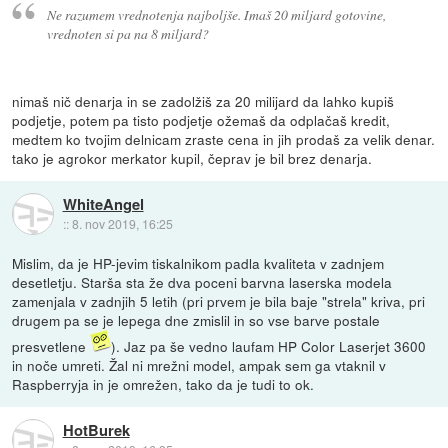
Ne razumem vrednotenja najboljše. Imaš 20 miljard gotovine,
vrednoten si pa na 8 miljard?
nimaš nič denarja in se zadolžiš za 20 milijard da lahko kupiš
podjetje, potem pa tisto podjetje ožemaš da odplačaš kredit,
medtem ko tvojim delnicam zraste cena in jih prodaš za velik denar.
tako je agrokor merkator kupil, čeprav je bil brez denarja.
WhiteAngel
::
8. nov 2019, 16:25
Mislim, da je HP-jevim tiskalnikom padla kvaliteta v zadnjem
desetletju. Starša sta že dva poceni barvna laserska modela
zamenjala v zadnjih 5 letih (pri prvem je bila baje "strela" kriva, pri
drugem pa se je lepega dne zmislil in so vse barve postale
presvetlene
). Jaz pa še vedno laufam HP Color Laserjet 3600
in noče umreti. Žal ni mrežni model, ampak sem ga vtaknil v
Raspberryja in je omrežen, tako da je tudi to ok.
HotBurek