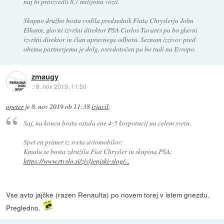
naj bi proizvedli 8,7 milijona vozil.
Skupno družbo bosta vodila predsednik Fiata Chryslerja John
Elkann, glavni izvršni direktor PSA Carlos Tavares pa bo glavni
izvršni direktor in član upravnega odbora. Seznam izzivov pred
obema partnerjema je dolg, osredotočen pa bo tudi na Evropo.
zmaugy
::
8. nov 2019, 11:50
opeter
je
8. nov 2019 ob 11:38
izjavil
:
Saj, na koncu bosta ostala ene 4-5 korporacij na celem svetu.
Spet en primer iz sveta avtomobilov:
Kmalu se bosta združila Fiat Chrysler in skupina PSA:
https://www.rtvslo.si/zivljenjski-slog/...
Vse avto jajčke (razen Renaulta) po novem torej v istem gnezdu.
Pregledno.