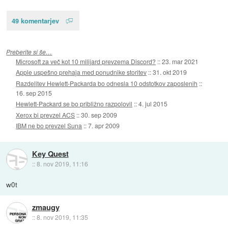
49 komentarjev
Preberite si še…
Microsoft za več kot 10 milijard prevzema Discord?
::
23. mar 2021
Apple uspešno prehaja med ponudnike storitev
::
31. okt 2019
Razdelitev Hewlett-Packarda bo odnesla 10 odstotkov zaposlenih
::
16. sep 2015
Hewlett-Packard se bo približno razpolovil
::
4. jul 2015
Xerox bi prevzel ACS
::
30. sep 2009
IBM ne bo prevzel Suna
::
7. apr 2009
Key Quest
::
8. nov 2019, 11:16
w0t
zmaugy
::
8. nov 2019, 11:35