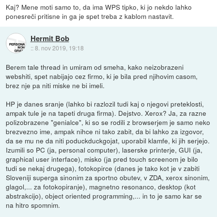
Kaj? Mene moti samo to, da ima WPS tipko, ki jo nekdo lahko
ponesreči pritisne in ga je spet treba z kablom nastavit.
Hermit Bob
::
8. nov 2019, 19:18
Berem tale thread in umiram od smeha, kako neizobrazeni
webshiti, spet nabijajo cez firmo, ki je bila pred njihovim casom,
brez nje pa niti miske ne bi imeli.
HP je danes sranje (lahko bi razlozil tudi kaj o njegovi preteklosti,
ampak tule je na tapeti druga firma). Dejstvo. Xerox? Ja, za razne
polizobrazene "genialce", ki so se rodili z browserjem je samo neko
brezvezno ime, ampak nihce ni tako zabit, da bi lahko za izgovor,
da se mu ne da niti poduckduckgojat, uporabil klamfe, ki jih serjejo.
Izumili so PC (ja, personal computer), laserske printerje, GUI (ja,
graphical user interface), misko (ja pred touch screenom je bilo
tudi se nekaj drugega), fotokopirce (danes je tako kot je v zabiti
Sloveniji superga sinonim za sportno obutev, v ZDA, xerox sinonim,
glagol,... za fotokopiranje), magnetno resonanco, desktop (kot
abstrakcijo), object oriented programming,... in to je samo kar se
na hitro spomnim.