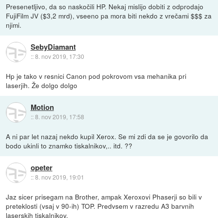
Presenetljivo, da so naskočili HP. Nekaj mislijo dobiti z odprodajo
FujiFilm JV ($3,2 mrd), vseeno pa mora biti nekdo z vrečami $$$ za
njimi.
SebyDiamant
::
8. nov 2019, 17:30
Hp je tako v resnici Canon pod pokrovom vsa mehanika pri
laserjih. Že dolgo dolgo
Motion
::
8. nov 2019, 17:58
A ni par let nazaj nekdo kupil Xerox. Se mi zdi da se je govorilo da
bodo ukinli to znamko tiskalnikov,.. itd. ??
opeter
::
8. nov 2019, 19:01
Jaz sicer prisegam na Brother, ampak Xeroxovi Phaserji so bili v
preteklosti (vsaj v 90-ih) TOP. Predvsem v razredu A3 barvnih
laserskih tiskalnikov.