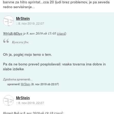
barvne za hitro sprintat...cca 20 ljudi brez problemov, je pa seveda
redno servisiranje...
MrStein
::
8. nov 2019, 22:07
W6fxBzMDqg
je
8. nov 2019 ob 15:05
izjavil
:
Kyocera ftw.
Oh ja, poglej mojo temo o tem.
Pa da ne bomo preveč posploševali: vsaka tovarna ima dobre in
slabe izdelke
Zgodovina sprememb…
spremenil:
MrStein
(
8. nov 2019 ob 22:07
)
MrStein
::
8. nov 2019, 22:27
Hermit Bob
je
8. nov 2019 ob 19:18
izjavil
: