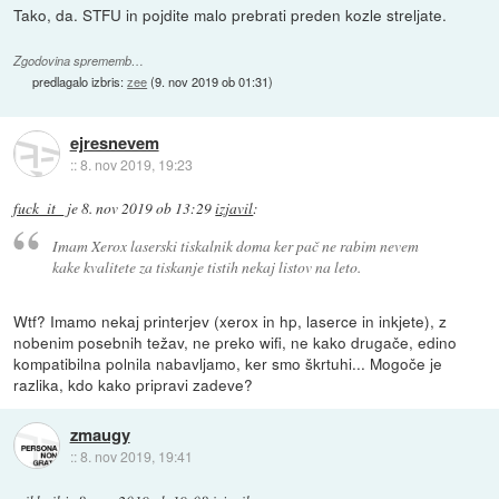
Tako, da. STFU in pojdite malo prebrati preden kozle streljate.
Zgodovina sprememb…
predlagalo izbris:
zee
(
9. nov 2019 ob 01:31
)
ejresnevem
::
8. nov 2019, 19:23
fuck_it_
je
8. nov 2019 ob 13:29
izjavil
:
Imam Xerox laserski tiskalnik doma ker pač ne rabim nevem
kake kvalitete za tiskanje tistih nekaj listov na leto.
Wtf? Imamo nekaj printerjev (xerox in hp, laserce in inkjete), z
nobenim posebnih težav, ne preko wifi, ne kako drugače, edino
kompatibilna polnila nabavljamo, ker smo škrtuhi... Mogoče je
razlika, kdo kako pripravi zadeve?
zmaugy
::
8. nov 2019, 19:41