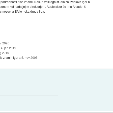
podrobnosti niso znane. Nakup velikega studia za izdelavo iger bi
ilsonom kot nadaljnjim direktorjem. Apple sicer že ima Arcade, ki
a mesec, a EA je neka druga liga.
aj 2020
14. jan 2019
vg 2010
iz znanih iger
::
5. nov 2005