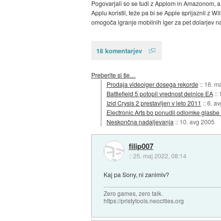
Pogovarjali so se tudi z Applom in Amazonom, a 
Applu koristil, teže pa bi se Apple sprijaznil z W
omogoča igranje mobilnih iger za pet dolarjev n
18 komentarjev
Preberite si še…
Prodaja videoiger dosega rekorde
::
16. m
Battlefield 5 potopil vrednost delnice EA
::
Izid Crysis 2 prestavljen v leto 2011
::
6. a
Electronic Arts bo ponudil odlomke glasbe 
Neskončna nadaljevanja
::
10. avg 2005
filip007
::
25. maj 2022, 08:14
Kaj pa Sony, ni zanimiv?
Zero games, zero talk.
https://pristytools.neocities.org