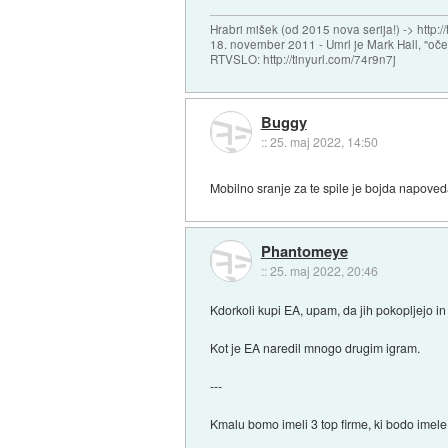
Hrabri mišek (od 2015 nova serija!) -> http:/
18. november 2011 - Umrl je Mark Hall, "oč
RTVSLO: http://tinyurl.com/74r9n7j
Buggy
::
25. maj 2022, 14:50
Mobilno sranje za te spile je bojda napove
Phantomeye
::
25. maj 2022, 20:46
Kdorkoli kupi EA, upam, da jih pokopljejo in
Kot je EA naredil mnogo drugim igram.
---
Kmalu bomo imeli 3 top firme, ki bodo imel