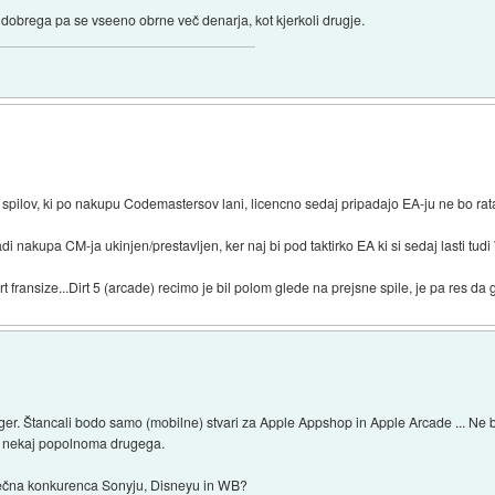
no dobrega pa se vseeno obrne več denarja, kot kjerkoli drugje.
g spilov, ki po nakupu Codemastersov lani, licencno sedaj pripadajo EA-ju ne bo rat
radi nakupa CM-ja ukinjen/prestavljen, ker naj bi pod taktirko EA ki si sedaj lasti t
t fransize...Dirt 5 (arcade) recimo je bil polom glede na prejsne spile, je pa res da
ger. Štancali bodo samo (mobilne) stvari za Apple Appshop in Apple Arcade ... Ne bi
ati nekaj popolnoma drugega.
večna konkurenca Sonyju, Disneyu in WB?