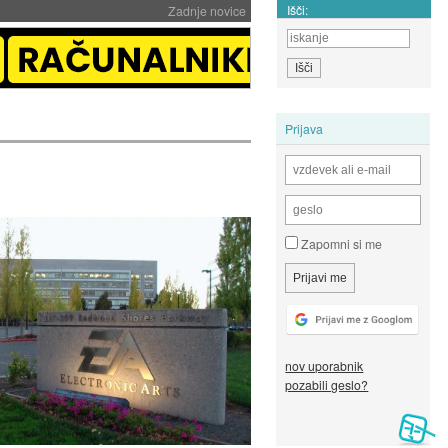
Išči:
Zadnje novice
Prijava
Zapomni si me
nov uporabnik
pozabili geslo?