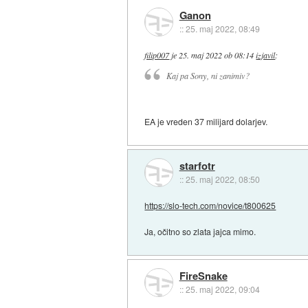
Ganon
::
25. maj 2022, 08:49
filip007
je
25. maj 2022 ob 08:14
izjavil
:
Kaj pa Sony, ni zanimiv?
EA je vreden 37 milijard dolarjev.
starfotr
::
25. maj 2022, 08:50
https://slo-tech.com/novice/t800625
Ja, očitno so zlata jajca mimo.
FireSnake
::
25. maj 2022, 09:04