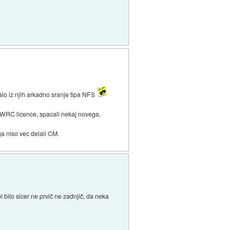
alo iz njih arkadno sranje tipa NFS
udi WRC licence, spacali nekaj novega.
 ga niso vec delali CM.
 bilo sicer ne prvič ne zadnjič, da neka