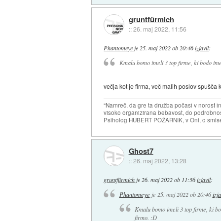
gruntfürmich
::
26. maj 2022, 11:56
Phantomeye
je
25. maj 2022 ob 20:46
izjavil
:
Kmalu bomo imeli 3 top firme, ki bodo im
večja kot je firma, več malih poslov spušča k
"Namreč, da gre ta družba počasi v norost i
visoko organizirana bebavost, do podrobnosti
Psiholog HUBERT POŽARNIK, v Oni, o smise
Ghost7
::
26. maj 2022, 13:28
gruntfürmich
je
26. maj 2022 ob 11:56
izjavil
:
Phantomeye
je
25. maj 2022 ob 20:46
izja
Kmalu bomo imeli 3 top firme, ki 
firmo. :D