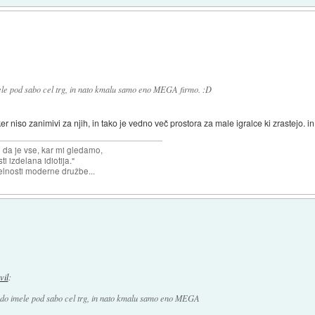
ele pod sabo cel trg, in nato kmalu samo eno MEGA firmo. :D
er niso zanimivi za njih, in tako je vedno več prostora za male igralce ki zrastejo. i
n da je vse, kar mi gledamo,
 izdelana idiotija."
lnosti moderne družbe...
vil
:
bodo imele pod sabo cel trg, in nato kmalu samo eno MEGA