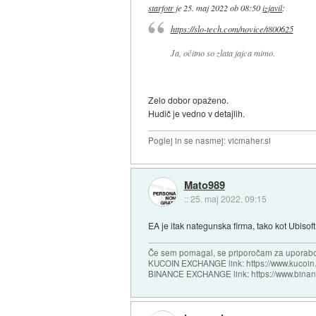
starfotr
je
25. maj 2022 ob 08:50
izjavil
:
https://slo-tech.com/novice/t800625
Ja, očitno so zlata jajca mimo.
Zelo dobor opaženo.
Hudič je vedno v detajlih.
Poglej in se nasmej: vicmaher.si
Mato989
::
25. maj 2022, 09:15
EA je itak nategunska firma, tako kot Ubisoft
Če sem pomagal, se priporočam za uporabo
KUCOIN EXCHANGE link: https://www.kucoin.
BINANCE EXCHANGE link: https://www.bina