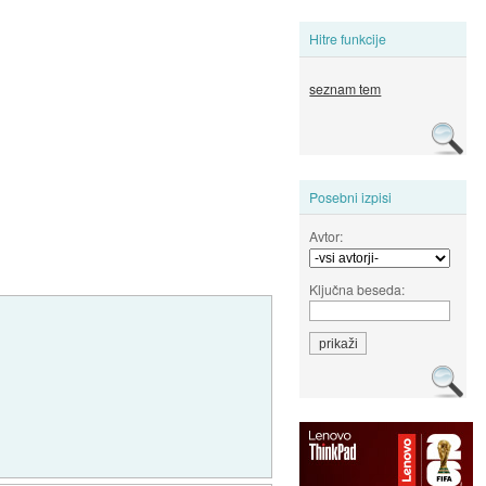
Hitre funkcije
seznam tem
Posebni izpisi
Avtor:
Ključna beseda: