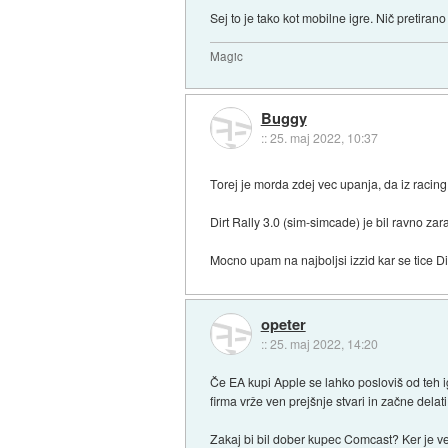
Sej to je tako kot mobilne igre. Nič pretira
Magic
Buggy
::
25. maj 2022, 10:37
Torej je morda zdej vec upanja, da iz racin
Dirt Rally 3.0 (sim-simcade) je bil ravno za
Mocno upam na najboljsi izzid kar se tice Dir
opeter
::
25. maj 2022, 14:20
Če EA kupi Apple se lahko posloviš od teh i
firma vrže ven prejšnje stvari in začne del
Zakaj bi bil dober kupec Comcast? Ker je 