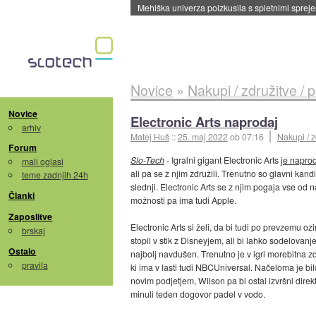
Evropska vesoljska agencija razvija svojo rak
Novice
»
Nakupi / združitve / 
Novice
Electronic Arts naprodaj
arhiv
Matej Huš
::
25. maj 2022
ob 07:16
Nakupi / z
Forum
Slo-Tech
- Igralni gigant Electronic Arts
je naprod
mali oglasi
ali pa se z njim združili. Trenutno so glavni kan
teme zadnjih 24h
slednji. Electronic Arts se z njim pogaja vse od
Članki
možnosti pa ima tudi Apple.
Zaposlitve
Electronic Arts si želi, da bi tudi po prevzemu 
brskaj
stopil v stik z Disneyjem, ali bi lahko sodelovanj
Ostalo
najbolj navdušen. Trenutno je v igri morebitna
pravila
ki ima v lasti tudi NBCUniversal. Načeloma je b
novim podjetjem, Wilson pa bi ostal izvršni direkto
minuli teden dogovor padel v vodo.