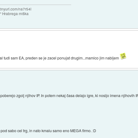
/tinyurl.com/na7r54l
e" Hrabrega miška
dal tudi sam EA, preden se je zacel ponujat drugim...mamico jim nabijem
 poberejo zgolj njihov IP. In potem nekaj časa delajo igre, ki nosijo imena njihovih 
e pod sabo cel trg, in nato kmalu samo eno MEGA firmo. :D