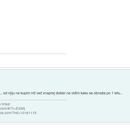
... od njiju ne kupim nič več vnaprej dokler ne vidim kako se obnaša po 1 letu...
 linka!
com/#/?r=E3I9Ij
nce.com/?ref=10161115