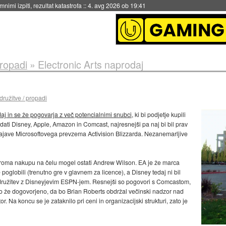
eto za večkratno uporabo
::
4. avg 2026 ob 19:41
propadi
»
Electronic Arts naprodaj
družitve / propadi
aj in se že pogovarja z več potencialnimi snubci
, ki bi podjetje kupili
didati Disney, Apple, Amazon in Comcast, najresnejši pa naj bi bil prav
 najave Microsoftovega prevzema Activision Blizzarda. Nezanemarljive
oziroma nakupu na čelu mogel ostati Andrew Wilson. EA je že marca
e poglobili (trenutno gre v glavnem za licence), a Disney tedaj ni bil
 združitev z Disneyjevim ESPN-jem. Resnejši so pogovori s Comcastom,
ilo že dogovorjeno, da bo Brian Roberts obdržal večinski nadzor nad
r. Na koncu se je zataknilo pri ceni in organizacijski strukturi, zato je