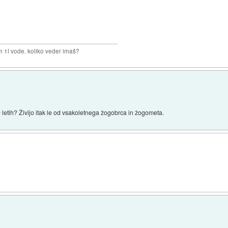
m 1l vode. koliko veder imaš?
 letih? Živijo itak le od vsakoletnega žogobrca in žogometa.