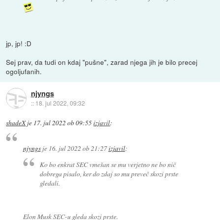
jp, jp! :D
Sej prav, da tudi on kdaj "pušne", zarad njega jih je bilo precej
ogoljufanih.
njyngs
::
18. jul 2022, 09:32
shadeX
je
17. jul 2022 ob 09:55
izjavil
:
njyngs
je
16. jul 2022 ob 21:27
izjavil
:
Ko bo enkrat SEC vmešan se mu verjetno ne bo nič
dobrega pisalo, ker do zdaj so mu preveč skozi prste
gledali.
Elon Musk SEC-u gleda skozi prste.