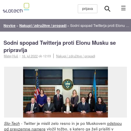
☰
Novice
»
Nakupi / združitve / propadi
»
Sodni spopad Twitterja proti Elonu Musku se pripravlja
Sodni spopad Twitterja proti Elonu Musku se
pripravlja
Matej Huš
::
16. jul 2022
ob 12:03
Nakupi / združitve / propadi
- Twitter je mislil zelo resno in je po Muskovem
odstopu
Slo-Tech
od prevzemne namere
vložil tožbo, s katero ga želi prisiliti v