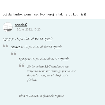
Joj daj fantek, pomiri se. Tvoj heroj ni tak heroj, kot misliš.
shadeX
::
20. jul 2022, 10:20
njyngs
je
18. jul 2022 ob 09:32
izjavil
:
shadeX
je
17. jul 2022 ob 09:55
izjavil
:
njyngs
je
16. jul 2022 ob 21:27
izjavil
:
Ko bo enkrat SEC vmešan se mu
verjetno ne bo nič dobrega pisalo, ker
do zdaj so mu preveč skozi prste
gledali.
Elon Musk SEC-u gleda skozi prste.