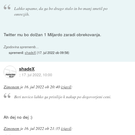
Lahko upamo, da ga bo drago stalo in bo manj smetil po
omrezjih.
Twitter mu bo dolžan 1 Miljardo zaradi obrekovanja.
Zgodovina sprememb…
spremenil:
shadeX
(
17. jul 2022 ob 09:58
)
shadeX
::
17. jul 2022, 10:00
Zimonem
je
16. jul 2022 ob 20:40
izjavil
:
Beri novico lahko ga prisilijo k nakup po dogovorjeni ceni.
Ah dej no dej :)
Zimonem
je
16. jul 2022 ob 21:35
izjavil
: