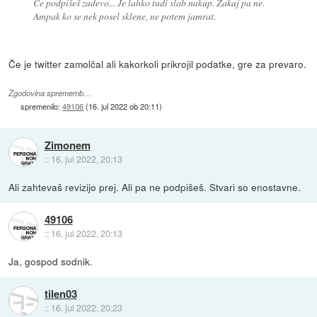
Če podpišeš zadevo... Je lahko tudi slab nakup. Zakaj pa ne.
Ampak ko se nek posel sklene, ne potem jamrat.
Če je twitter zamolčal ali kakorkoli prikrojil podatke, gre za prevaro.
Zgodovina sprememb…
spremenilo:
49106
(
16. jul 2022 ob 20:11
)
Zimonem
::
16. jul 2022, 20:13
Ali zahtevaš revizijo prej. Ali pa ne podpišeš. Stvari so enostavne.
49106
::
16. jul 2022, 20:13
Ja, gospod sodnik.
tilen03
::
16. jul 2022, 20:23