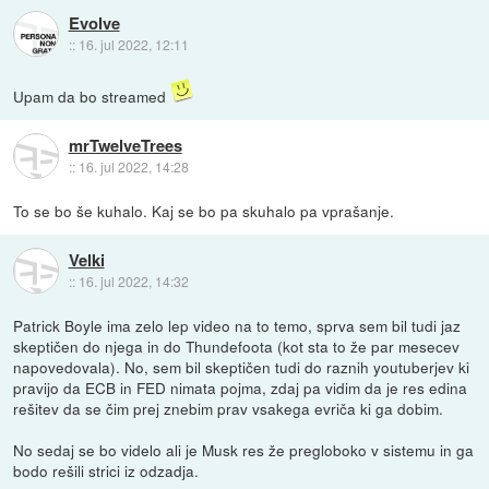
Evolve
::
16. jul 2022, 12:11
Upam da bo streamed
mrTwelveTrees
::
16. jul 2022, 14:28
To se bo še kuhalo. Kaj se bo pa skuhalo pa vprašanje.
Velki
::
16. jul 2022, 14:32
Patrick Boyle ima zelo lep video na to temo, sprva sem bil tudi jaz
skeptičen do njega in do Thundefoota (kot sta to že par mesecev
napovedovala). No, sem bil skeptičen tudi do raznih youtuberjev ki
pravijo da ECB in FED nimata pojma, zdaj pa vidim da je res edina
rešitev da se čim prej znebim prav vsakega evriča ki ga dobim.
No sedaj se bo videlo ali je Musk res že pregloboko v sistemu in ga
bodo rešili strici iz odzadja.