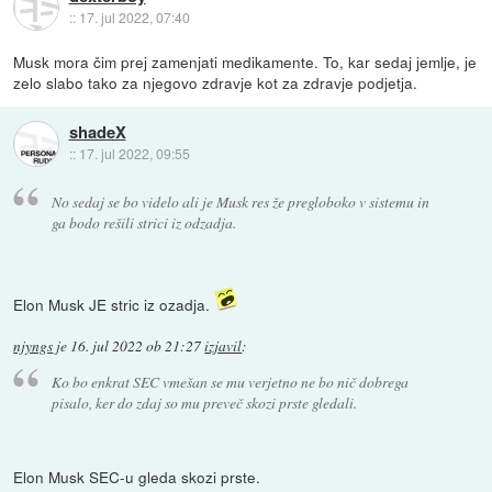
::
17. jul 2022, 07:40
Musk mora čim prej zamenjati medikamente. To, kar sedaj jemlje, je
zelo slabo tako za njegovo zdravje kot za zdravje podjetja.
shadeX
::
17. jul 2022, 09:55
No sedaj se bo videlo ali je Musk res že pregloboko v sistemu in
ga bodo rešili strici iz odzadja.
Elon Musk JE stric iz ozadja.
njyngs
je
16. jul 2022 ob 21:27
izjavil
:
Ko bo enkrat SEC vmešan se mu verjetno ne bo nič dobrega
pisalo, ker do zdaj so mu preveč skozi prste gledali.
Elon Musk SEC-u gleda skozi prste.