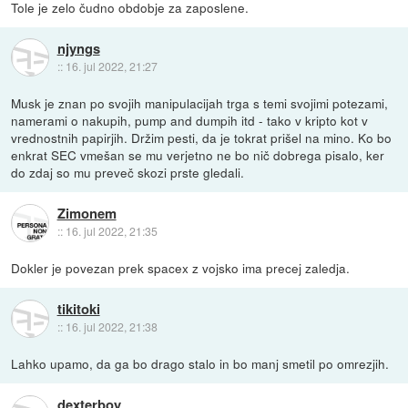
Tole je zelo čudno obdobje za zaposlene.
njyngs
::
16. jul 2022, 21:27
Musk je znan po svojih manipulacijah trga s temi svojimi potezami,
namerami o nakupih, pump and dumpih itd - tako v kripto kot v
vrednostnih papirjih. Držim pesti, da je tokrat prišel na mino. Ko bo
enkrat SEC vmešan se mu verjetno ne bo nič dobrega pisalo, ker
do zdaj so mu preveč skozi prste gledali.
Zimonem
::
16. jul 2022, 21:35
Dokler je povezan prek spacex z vojsko ima precej zaledja.
tikitoki
::
16. jul 2022, 21:38
Lahko upamo, da ga bo drago stalo in bo manj smetil po omrezjih.
dexterboy