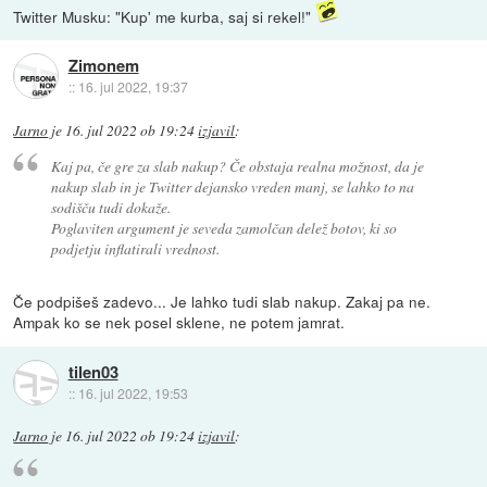
Twitter Musku: "Kup' me kurba, saj si rekel!"
Zimonem
::
16. jul 2022, 19:37
Jarno
je
16. jul 2022 ob 19:24
izjavil
:
Kaj pa, če gre za slab nakup? Če obstaja realna možnost, da je
nakup slab in je Twitter dejansko vreden manj, se lahko to na
sodišču tudi dokaže.
Poglaviten argument je seveda zamolčan delež botov, ki so
podjetju inflatirali vrednost.
Če podpišeš zadevo... Je lahko tudi slab nakup. Zakaj pa ne.
Ampak ko se nek posel sklene, ne potem jamrat.
tilen03
::
16. jul 2022, 19:53
Jarno
je
16. jul 2022 ob 19:24
izjavil
: