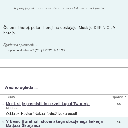
Joj daj fantek, pomiri se. Tvoj heroj ni tak heroj, kot misliš.
Če on ni heroj, potem heroji ne obstajajo. Musk je DEFINICIJA
heroja.
Zgodovina sprememb…
spremenil:
shadeX
(
20. jul 2022 ob 10:20
)
Vredno ogleda ...
Tema
Sporočila
»
Musk si je premislil in ne želi kupiti Twitterja
99
McHusch
Oddelek:
Novice
/
Nakupi / združitve / propadi
»
V Nemčiji aretirali slovenskega obsojenega hekerja
90
Matjaža Škorjanca