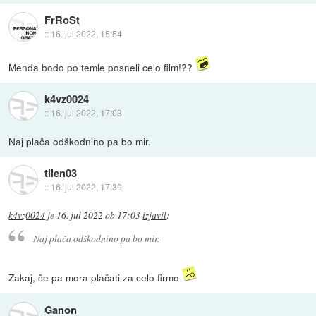
FrRoSt
::
16. jul 2022, 15:54
Menda bodo po temle posneli celo film!??
k4vz0024
::
16. jul 2022, 17:03
Naj plača odškodnino pa bo mir.
tilen03
::
16. jul 2022, 17:39
k4vz0024
je
16. jul 2022 ob 17:03
izjavil
:
Naj plača odškodnino pa bo mir.
Zakaj, če pa mora plačati za celo firmo
Ganon