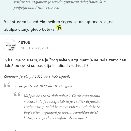
Poglaviten argument je seveda zamolčan delež botov, ki so
podjetju inflatirali vrednost.
A ni bil eden izmed Elonovih razlogov za nakup ravno to, da
izboljša stanje glede botov?
49106
::
16. jul 2022, 20:10
In kaj ima to s tem, da je "poglaviten argument je seveda zamolčan
delež botov, ki so podjetju inflatirali vrednost"?
Zimonem
je
16. jul 2022 ob 19:37
izjavil
:
Jarno
je
16. jul 2022 ob 19:24
izjavil
:
Kaj pa, če gre za slab nakup? Če obstaja realna
možnost, da je nakup slab in je Twitter dejansko
vreden manj, se lahko to na sodišču tudi dokaže.
Poglaviten argument je seveda zamolčan delež
botov, ki so podjetju inflatirali vrednost.