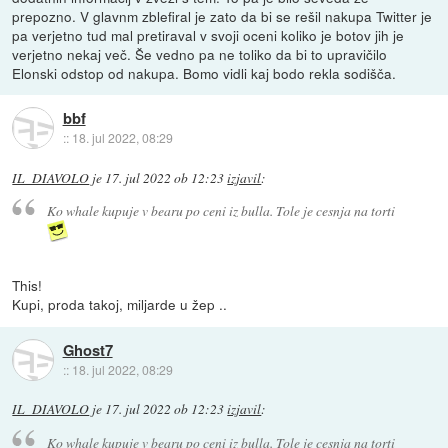
prepozno. V glavnm zblefiral je zato da bi se rešil nakupa Twitter je
pa verjetno tud mal pretiraval v svoji oceni koliko je botov jih je
verjetno nekaj več. Še vedno pa ne toliko da bi to upravičilo
Elonski odstop od nakupa. Bomo vidli kaj bodo rekla sodišča.
bbf
::
18. jul 2022, 08:29
IL_DIAVOLO
je
17. jul 2022 ob 12:23
izjavil
:
Ko whale kupuje v bearu po ceni iz bulla. Tole je cesnja na torti
This!
Kupi, proda takoj, miljarde u žep ..
Ghost7
::
18. jul 2022, 08:29
IL_DIAVOLO
je
17. jul 2022 ob 12:23
izjavil
:
Ko whale kupuje v bearu po ceni iz bulla. Tole je cesnja na torti