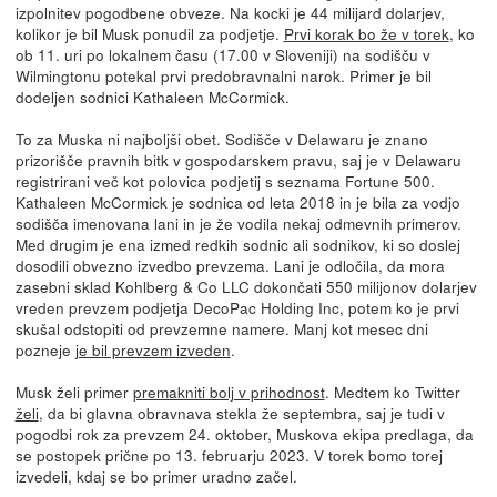
izpolnitev pogodbene obveze. Na kocki je 44 milijard dolarjev,
kolikor je bil Musk ponudil za podjetje.
Prvi korak bo že v torek
, ko
ob 11. uri po lokalnem času (17.00 v Sloveniji) na sodišču v
Wilmingtonu potekal prvi predobravnalni narok. Primer je bil
dodeljen sodnici Kathaleen McCormick.
To za Muska ni najboljši obet. Sodišče v Delawaru je znano
prizorišče pravnih bitk v gospodarskem pravu, saj je v Delawaru
registrirani več kot polovica podjetij s seznama Fortune 500.
Kathaleen McCormick je sodnica od leta 2018 in je bila za vodjo
sodišča imenovana lani in je že vodila nekaj odmevnih primerov.
Med drugim je ena izmed redkih sodnic ali sodnikov, ki so doslej
dosodili obvezno izvedbo prevzema. Lani je odločila, da mora
zasebni sklad Kohlberg & Co LLC dokončati 550 milijonov dolarjev
vreden prevzem podjetja DecoPac Holding Inc, potem ko je prvi
skušal odstopiti od prevzemne namere. Manj kot mesec dni
pozneje
je bil prevzem izveden
.
Musk želi primer
premakniti bolj v prihodnost
. Medtem ko Twitter
želi
, da bi glavna obravnava stekla že septembra, saj je tudi v
pogodbi rok za prevzem 24. oktober, Muskova ekipa predlaga, da
se postopek prične po 13. februarju 2023. V torek bomo torej
izvedeli, kdaj se bo primer uradno začel.