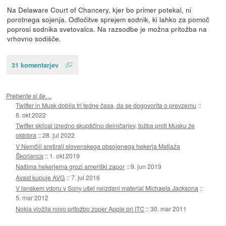
Na Delaware Court of Chancery, kjer bo primer potekal, ni
porotnega sojenja. Odločitve sprejem sodnik, ki lahko za pomoč
poprosi sodnika svetovalca. Na razsodbe je možna pritožba na
vrhovno sodišče.
31 komentarjev
Preberite si še…
Twitter in Musk dobila tri tedne časa, da se dogovorita o prevzemu
::
8. okt 2022
Twitter sklical izredno skupščino delničarjev, tožba proti Musku že
oktobra
::
28. jul 2022
V Nemčiji aretirali slovenskega obsojenega hekerja Matjaža
Škorjanca
::
1. okt 2019
Našima hekerjema grozi ameriški zapor
::
9. jun 2019
Avast kupuje AVG
::
7. jul 2016
V lanskem vdoru v Sony ušel neizdani material Michaela Jacksona
::
5. mar 2012
Nokia vložila novo pritožbo zoper Apple pri ITC
::
30. mar 2011