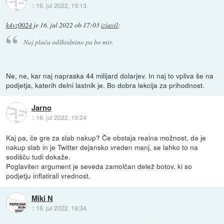
::
16. jul 2022, 19:13
k4vz0024
je
16. jul 2022 ob 17:03
izjavil
:
Naj plača odškodnino pa bo mir.
Ne, ne, kar naj napraska 44 milijard dolarjev. In naj to vpliva še na
podjetja, katerih delni lastnik je. Bo dobra lekcija za prihodnost.
Jarno
::
16. jul 2022, 19:24
Kaj pa, če gre za slab nakup? Če obstaja realna možnost, da je
nakup slab in je Twitter dejansko vreden manj, se lahko to na
sodišču tudi dokaže.
Poglaviten argument je seveda zamolčan delež botov, ki so
podjetju inflatirali vrednost.
Miki N
::
16. jul 2022, 19:34