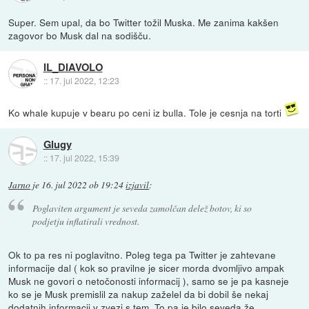
Super. Sem upal, da bo Twitter tožil Muska. Me zanima kakšen
zagovor bo Musk dal na sodišču.
IL_DIAVOLO
::
17. jul 2022, 12:23
Ko whale kupuje v bearu po ceni iz bulla. Tole je cesnja na torti
Glugy
::
17. jul 2022, 15:39
Jarno
je
16. jul 2022 ob 19:24
izjavil
:
Poglaviten argument je seveda zamolčan delež botov, ki so
podjetju inflatirali vrednost.
Ok to pa res ni poglavitno. Poleg tega pa Twitter je zahtevane
informacije dal ( kok so pravilne je sicer morda dvomljivo ampak
Musk ne govori o netočonosti informacij ), samo se je pa kasneje
ko se je Musk premislil za nakup zaželel da bi dobil še nekaj
dodatnih informacij v zvezi s tem. To pa je bilo seveda že