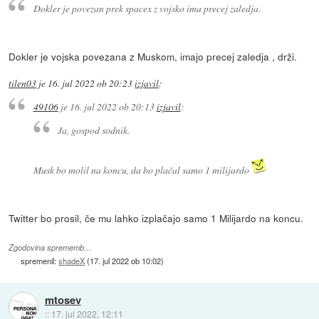
Dokler je povezan prek spacex z vojsko ima precej zaledja.
Dokler je vojska povezana z Muskom, imajo precej zaledja , drži.
tilen03
je
16. jul 2022 ob 20:23
izjavil
:
49106
je
16. jul 2022 ob 20:13
izjavil
:
Ja, gospod sodnik.
Musk bo molil na koncu, da bo plačal samo 1 milijardo
Twitter bo prosil, če mu lahko izplačajo samo 1 Milijardo na koncu.
Zgodovina sprememb…
spremenil:
shadeX
(
17. jul 2022 ob 10:02
)
mtosev
::
17. jul 2022, 12:11