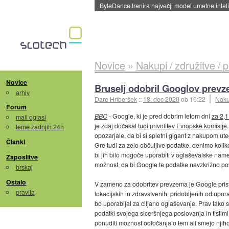
ByteDance trenira največji model umetne intel
Novice
»
Nakupi / združitve / 
Novice
Bruselj odobril Googlov prevze
arhiv
Dare Hriberšek
::
18. dec 2020
ob 16:22
Nakup
Forum
BBC
- Google, ki je pred dobrim letom dni
za 2,1
mali oglasi
je zdaj dočakal
tudi privolitev Evropske komisije
teme zadnjih 24h
opozarjale, da bi si spletni gigant z nakupom ute
Članki
Gre tudi za zelo občuljive podatke, denimo koliko 
bi jih bilo mogoče uporabiti v oglaševalske namen
Zaposlitve
možnost, da bi Google te podatke navzkrižno pove
brskaj
Ostalo
V zameno za odobritev prevzema je Google pristal
pravila
lokacijskih in zdravstvenih, pridobljenih od up
bo uporabljal za ciljano oglaševanje. Prav tako 
podatki svojega siceršnjega poslovanja in tistim
ponuditi možnost odločanja o tem ali smejo njiho