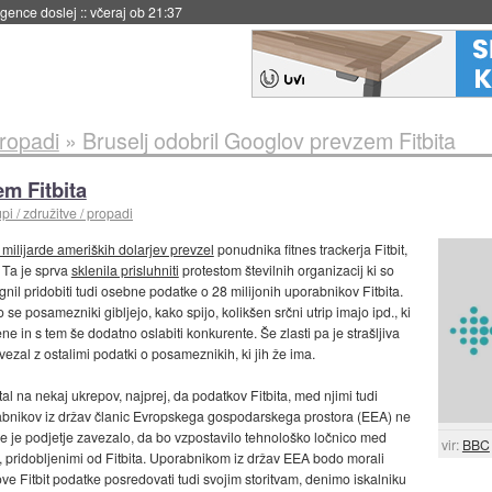
igence doslej
::
včeraj ob 21:37
propadi
»
Bruselj odobril Googlov prevzem Fitbita
m Fitbita
i / združitve / propadi
 milijarde ameriških dolarjev prevzel
ponudnika fitnes trackerja Fitbit,
. Ta je sprva
sklenila prisluhniti
protestom številnih organizacij ki so
gnil pridobiti tudi osebne podatke o 28 milijonih uporabnikov Fitbita.
se posamezniki gibljejo, kako spijo, kolikšen srčni utrip imajo ipd., ki
e in s tem še dodatno oslabiti konkurente. Še zlasti pa je strašljiva
zal z ostalimi podatki o posameznikih, ki jih že ima.
 na nekaj ukrepov, najprej, da podatkov Fitbita, med njimi tudi
orabnikov iz držav članic Evropskega gospodarskega prostora (EEA) ne
se je podjetje zavezalo, da bo vzpostavilo tehnološko ločnico med
vir:
BBC
i, pridobljenimi od Fitbita. Uporabnikom iz držav EEA bodo morali
ve Fitbit podatke posredovati tudi svojim storitvam, denimo iskalniku