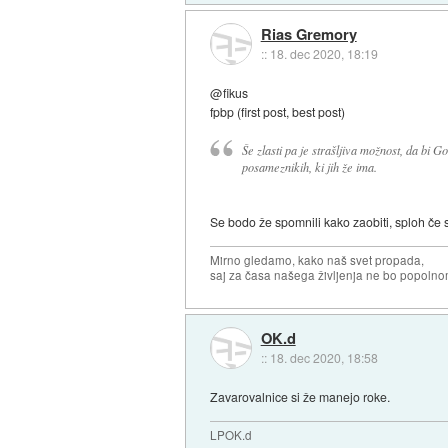
Rias Gremory
::
18. dec 2020, 18:19
@fikus
fpbp (first post, best post)
Še zlasti pa je strašljiva možnost, da bi G
posameznikih, ki jih že ima.
Se bodo že spomnili kako zaobiti, sploh č
Mirno gledamo, kako naš svet propada,
saj za časa našega življenja ne bo popoln
OK.d
::
18. dec 2020, 18:58
Zavarovalnice si že manejo roke.
LPOK.d