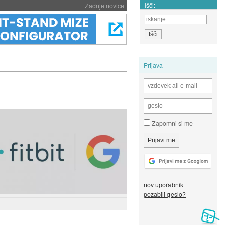
Išči:
Zadnje novice
Prijava
Zapomni si me
nov uporabnik
pozabili geslo?