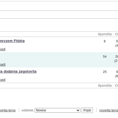
Sporočila
O
revzem Fitbita
8
(
padi
54
2
(2
padi
ja dodatna zagotovila
25
(
padi
Sporočila
O
arejša tema
oddelek:
novejša tem