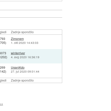
gledi
Zadnje sporočilo
5793
Zimonem
4705)
1. okt 2020 14:43:03
6073
winterriver
1202)
4. avg 2020 16:36:19
9269
UganiKdo
8142)
27. jul 2020 09:01:44
gledi
Zadnje sporočilo
a »