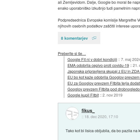
ali Zemljevidom. Dalje, Google bo moral še napr
enako uporabniško izkušnjo tudi pametnim naprav
Podpredsednica Evropske komisije Margrethe Ve
njihovih osebnih podatkov zaščitil interese upora
8 komentarjev
Preberite si še…
Google Fit ni v dobri kondiciji
::
7. maj 202
EMA odobrila cepivo proti covidu-19
::
21.
Japonska pripravljena skupaj z EU in ZDA 
EU bo kot kaže odobrila Googlov prevzem 
EU za Googlov prevzem Fitbita terja dodat
Googlov prevzem Fitbita pod drobnogledo
Google kupil Fitbit
::
2. nov 2019
fikus_
::
18. dec 2020, 17:10
Tako kot bi lisica obljubila, da bo pazila na