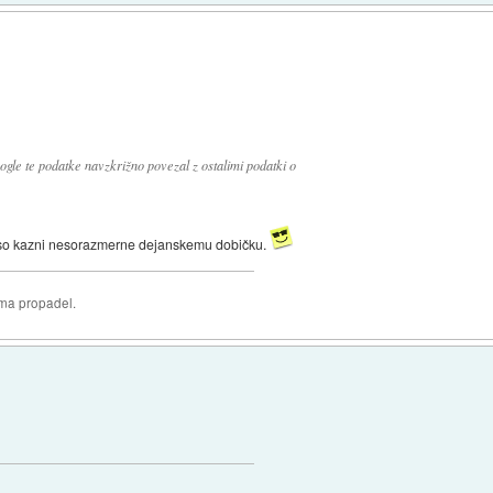
oogle te podatke navzkrižno povezal z ostalimi podatki o
e so kazni nesorazmerne dejanskemu dobičku.
oma propadel.