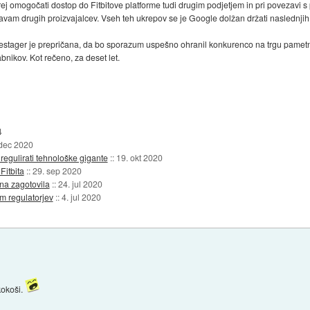
ej omogočati dostop do Fitbitove platforme tudi drugim podjetjem in pri povezavi
am drugih proizvajalcev. Vseh teh ukrepov se je Google dolžan držati naslednjih 
stager je prepričana, da bo sporazum uspešno ohranil konkurenco na trgu pametn
bnikov. Kot rečeno, za deset let.
4
 dec 2020
regulirati tehnološke gigante
::
19. okt 2020
Fitbita
::
29. sep 2020
na zagotovila
::
24. jul 2020
m regulatorjev
::
4. jul 2020
 kokoši.