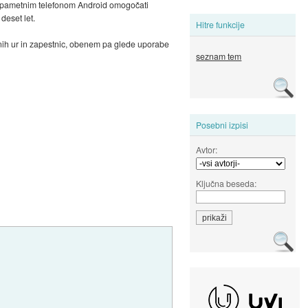
 s pametnim telefonom Android omogočati
deset let.
Hitre funkcije
ih ur in zapestnic, obenem pa glede uporabe
seznam tem
Posebni izpisi
Avtor:
Ključna beseda: