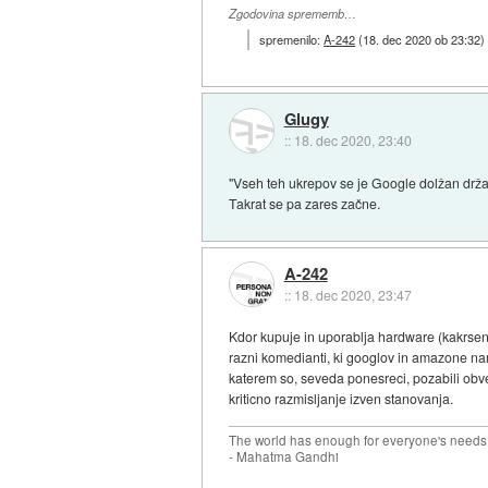
Zgodovina sprememb…
spremenilo:
A-242
(
18. dec 2020 ob 23:32
)
Glugy
::
18. dec 2020, 23:40
"Vseh teh ukrepov se je Google dolžan držati
Takrat se pa zares začne.
A-242
::
18. dec 2020, 23:47
Kdor kupuje in uporablja hardware (kakrsenk
razni komedianti, ki googlov in amazone nam
katerem so, seveda ponesreci, pozabili obves
kriticno razmisljanje izven stanovanja.
The world has enough for everyone's needs,
- Mahatma Gandhi