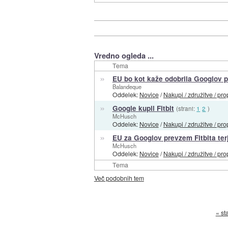
Vredno ogleda ...
Tema
»
EU bo kot kaže odobrila Googlov p
Balandeque
Oddelek:
Novice
/
Nakupi / združitve / pro
»
Google kupil Fitbit
(strani:
1
2
)
McHusch
Oddelek:
Novice
/
Nakupi / združitve / pro
»
EU za Googlov prevzem Fitbita ter
McHusch
Oddelek:
Novice
/
Nakupi / združitve / pro
Tema
Več podobnih tem
« st