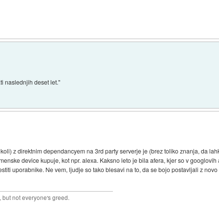
 naslednjih deset let."
oli) z direktnim dependancyem na 3rd party serverje je (brez toliko znanja, da la
enske device kupuje, kot npr. alexa. Kaksno leto je bila afera, kjer so v googlovih
titi uporabnike. Ne vem, ljudje so tako blesavi na to, da se bojo postavljali z novo
 but not everyone's greed.