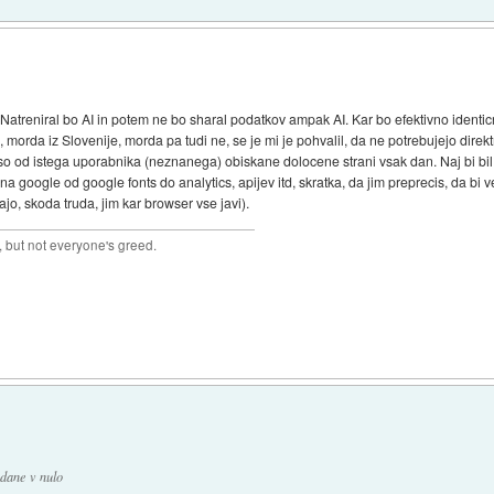
atreniral bo AI in potem ne bo sharal podatkov ampak AI. Kar bo efektivno identicn
rda iz Slovenije, morda pa tudi ne, se je mi je pohvalil, da ne potrebujejo direktn
so od istega uporabnika (neznanega) obiskane dolocene strani vsak dan. Naj bi bil
 google od google fonts do analytics, apijev itd, skratka, da jim preprecis, da bi ved
jo, skoda truda, jim kar browser vse javi).
 but not everyone's greed.
adane v nulo