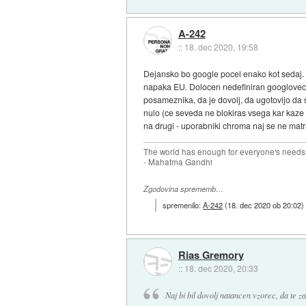
A-242
::
18. dec 2020, 19:58
Dejansko bo google pocel enako kot sedaj. N
napaka EU. Dolocen nedefiniran googlovec, mo
posameznika, da je dovolj, da ugotovijo da 
nulo (ce seveda ne blokiras vsega kar kaze na
na drugi - uporabniki chroma naj se ne matra
The world has enough for everyone's needs,
- Mahatma Gandhi
Zgodovina sprememb…
spremenilo:
A-242
(
18. dec 2020 ob 20:02
)
Rias Gremory
::
18. dec 2020, 20:33
Naj bi bil dovolj natancen vzorec, da te z