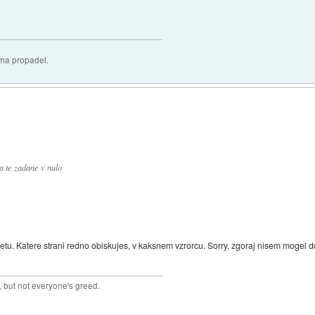
oma propadel.
da te zadane v nulo
etu. Katere strani redno obiskujes, v kaksnem vzrorcu. Sorry, zgoraj nisem mogel d
 but not everyone's greed.