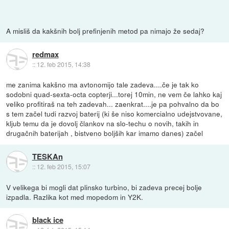
A misliš da kakšnih bolj prefinjenih metod pa nimajo že sedaj?
redmax
::
12. feb 2015, 14:38
me zanima kakšno ma avtonomijo tale zadeva....če je tak ko
sodobni quad-sexta-octa copterji...torej 10min, ne vem če lahko kaj
veliko profitiraš na teh zadevah... zaenkrat....je pa pohvalno da bo
s tem začel tudi razvoj baterij (ki še niso komercialno udejstvovane,
kljub temu da je dovolj člankov na slo-techu o novih, takih in
drugačnih baterijah , bistveno boljših kar imamo danes) začel
TESKAn
::
12. feb 2015, 15:07
V velikega bi mogli dat plinsko turbino, bi zadeva precej bolje
izpadla. Razlika kot med mopedom in Y2K.
black ice