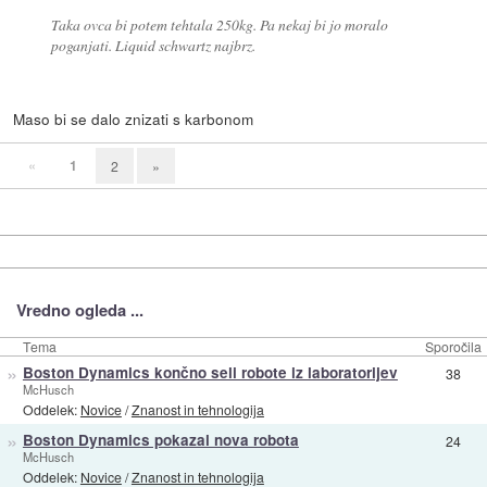
Taka ovca bi potem tehtala 250kg. Pa nekaj bi jo moralo
poganjati. Liquid schwartz najbrz.
Maso bi se dalo znizati s karbonom
«
1
2
»
Vredno ogleda ...
Tema
Sporočila
»
Boston Dynamics končno seli robote iz laboratorijev
38
McHusch
Oddelek:
Novice
/
Znanost in tehnologija
»
Boston Dynamics pokazal nova robota
24
McHusch
Oddelek:
Novice
/
Znanost in tehnologija