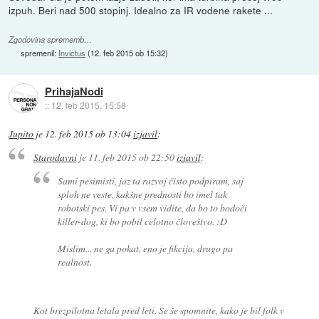
izpuh. Beri nad 500 stopinj. Idealno za IR vodene rakete ...
Zgodovina sprememb…
spremenil:
Invictus
(
12. feb 2015 ob 15:32
)
PrihajaNodi
::
12. feb 2015, 15:58
Jupito
je
12. feb 2015 ob 13:04
izjavil
:
Starodavni
je
11. feb 2015 ob 22:50
izjavil
:
Sami pesimisti, jaz ta razvoj čisto podpiram, saj
sploh ne veste, kakšne prednosti bo imel tak
robotski pes. Vi pa v vsem vidite, da bo to bodoči
killer-dog, ki bo pobil celotno človeštvo. :D
Mislim... ne ga pokat, eno je fikcija, drugo pa
realnost.
Kot brezpilotna letala pred leti. Se še spomnite, kako je bil folk v