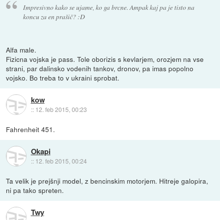
Impresivno kako se ujame, ko ga brcne. Ampak kaj pa je tisto na
koncu za en prašič? :D
Alfa male.
Fizicna vojska je pass. Tole oborizis s kevlarjem, orozjem na vse
strani, par dalinsko vodenih tankov, dronov, pa imas popolno
vojsko. Bo treba to v ukraini sprobat.
kow
::
12. feb 2015, 00:23
Fahrenheit 451.
Okapi
::
12. feb 2015, 00:24
Ta velik je prejšnji model, z bencinskim motorjem. Hitreje galopira,
ni pa tako spreten.
Twy