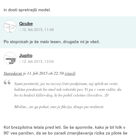
in dosti spretnejši model.
Qcube
::
12. feb 2015, 11:48
Po stopnicah je še malo lesen, drugače mi je všeč.
Jupito
::
12. feb 2015, 13:04
Starodavni
je
11. feb 2015 ob 22:50
izjavil
:
Sami pesimisti, jaz ta razvoj čisto podpiram, saj sploh ne veste,
kakšne prednosti bo imel tak robotski pes. Vi pa v vsem vidite, da
bo to bodoči killer-dog, ki bo pobil celotno človeštvo. :D
Mislim... ne ga pokat, eno je fikcija, drugo pa realnost.
Kot brezpilotna letala pred leti. Se še spomnite, kako je bil folk v
90' ves paničen, da se bo zaradi zmanjševanja rizika za pilote še