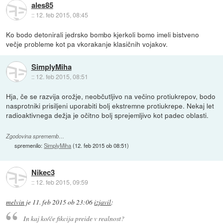
ales85
::
12. feb 2015, 08:45
Ko bodo detonirali jedrsko bombo kjerkoli bomo imeli bistveno
večje probleme kot pa vkorakanje klasičnih vojakov.
SimplyMiha
::
12. feb 2015, 08:51
Hja, če se razvija orožje, neobčutljivo na večino protiukrepov, bodo
nasprotniki prisiljeni uporabiti bolj ekstremne protiukrepe. Nekaj let
radioaktivnega dežja je očitno bolj sprejemljivo kot padec oblasti.
Zgodovina sprememb…
spremenilo:
SimplyMiha
(
12. feb 2015 ob 08:51
)
Nikec3
::
12. feb 2015, 09:59
melvin
je
11. feb 2015 ob 23:06
izjavil
:
In kaj ko/če fikcija preide v realnost?