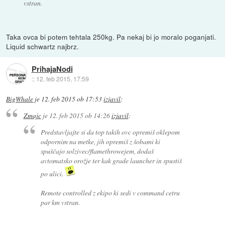
vstran.
Taka ovca bi potem tehtala 250kg. Pa nekaj bi jo moralo poganjati.
Liquid schwartz najbrz.
PrihajaNodi
::
12. feb 2015, 17:59
BigWhale
je
12. feb 2015 ob 17:53
izjavil
:
Zmajc
je
12. feb 2015 ob 14:26
izjavil
:
Predstavljajte si da top takih ovc opremiš oklepom
odpornim na metke, jih opremiš z šobami ki
spuščajo solzivec/flamethrowejem, dodaš
avtomatsko orožje ter kak grade launcher in spustiš
po ulici.
Remote controlled z ekipo ki sedi v command cetru
par km vstran.