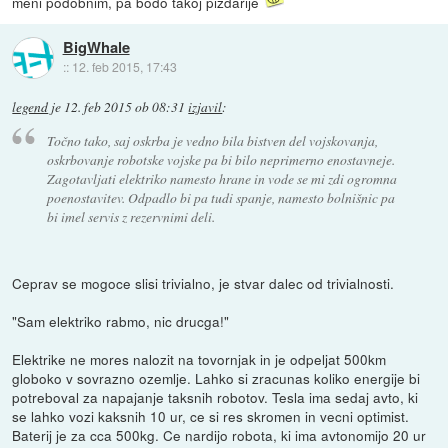
meni podobnim, pa bodo takoj pizdarije
BigWhale
::
12. feb 2015, 17:43
legend
je
12. feb 2015 ob 08:31
izjavil
:
Točno tako, saj oskrba je vedno bila bistven del vojskovanja,
oskrbovanje robotske vojske pa bi bilo neprimerno enostavneje.
Zagotavljati elektriko namesto hrane in vode se mi zdi ogromna
poenostavitev. Odpadlo bi pa tudi spanje, namesto bolnišnic pa
bi imel servis z rezervnimi deli.
Ceprav se mogoce slisi trivialno, je stvar dalec od trivialnosti.
"Sam elektriko rabmo, nic drucga!"
Elektrike ne mores nalozit na tovornjak in je odpeljat 500km
globoko v sovrazno ozemlje. Lahko si zracunas koliko energije bi
potreboval za napajanje taksnih robotov. Tesla ima sedaj avto, ki
se lahko vozi kaksnih 10 ur, ce si res skromen in vecni optimist.
Baterij je za cca 500kg. Ce nardijo robota, ki ima avtonomijo 20 ur