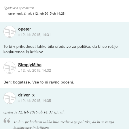
Zgodovina sprememb…
spremenil:
Zmajc
(
12. feb 2015 ob 14:28
)
opeter
::
12. feb 2015, 14:31
To bi v prihodnost lahko bilo sredstvo za politike, da bi se rešijo
konkurence in kritikov.
SimplyMiha
::
12. feb 2015, 14:32
Beri: bogataše. Vse to ni ravno poceni.
driver_x
::
12. feb 2015, 14:35
opeter
je
12. feb 2015 ob 14:31
izjavil
:
To bi v prihodnost lahko bilo sredstvo za politike, da bi se rešijo
konkurence in kritikov.