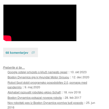
68 komentarjev
Preberite si še…
Google odslej privzeto s ključi namesto gesel
::
10. okt 2023
Boston Dynamics gre k Hyundai Motor Groupu
::
12. dec 2020
Robot Spot dobil programsko posodobitev 2.0, pomaga med
pandemijo
::
9. maj 2020
Alphabet razpustil robotsko ekipo Schaft
::
18. nov 2018
Boston Dynamics pokazal novega robota
::
28. feb 2017
Nov robotski pes iz Boston Dynamics pomiva tudi posodo
::
25. jun
2016