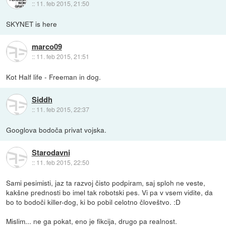
::
11. feb 2015, 21:50
SKYNET is here
marco09
::
11. feb 2015, 21:51
Kot Half life - Freeman in dog.
Siddh
::
11. feb 2015, 22:37
Googlova bodoča privat vojska.
Starodavni
::
11. feb 2015, 22:50
Sami pesimisti, jaz ta razvoj čisto podpiram, saj sploh ne veste,
kakšne prednosti bo imel tak robotski pes. Vi pa v vsem vidite, da
bo to bodoči killer-dog, ki bo pobil celotno človeštvo. :D
Mislim... ne ga pokat, eno je fikcija, drugo pa realnost.