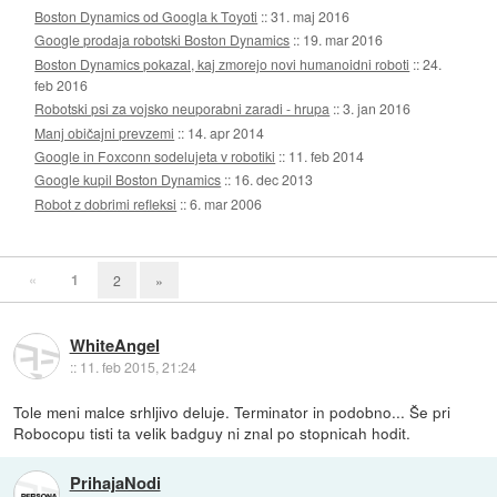
Boston Dynamics od Googla k Toyoti
::
31. maj 2016
Google prodaja robotski Boston Dynamics
::
19. mar 2016
Boston Dynamics pokazal, kaj zmorejo novi humanoidni roboti
::
24.
feb 2016
Robotski psi za vojsko neuporabni zaradi - hrupa
::
3. jan 2016
Manj običajni prevzemi
::
14. apr 2014
Google in Foxconn sodelujeta v robotiki
::
11. feb 2014
Google kupil Boston Dynamics
::
16. dec 2013
Robot z dobrimi refleksi
::
6. mar 2006
«
1
2
»
WhiteAngel
::
11. feb 2015, 21:24
Tole meni malce srhljivo deluje. Terminator in podobno... Še pri
Robocopu tisti ta velik badguy ni znal po stopnicah hodit.
PrihajaNodi