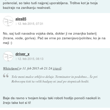
potencial, so tako tudi najprej uporabljena. Trditve kot je tvoja
bazirajo na zanikanju realnosti.
ales85
::
12. feb 2015, 07:31
No, saj tudi navadna vojska dela, dokler ji ne zmanjka baterij
(hrane, vode, goriva). Pač se vrne po zamenjavo/polnitev, ko je na
meji :)
driver_x
::
12. feb 2015, 08:13
WhiteAngel
je
11. feb 2015 ob 21:24
izjavil
:
Tole meni malce srhljivo deluje. Terminator in podobno... Še pri
Robocopu tisti ta velik badguy ni znal po stopnicah hodit.
Baje da ravno v tvojem kraju taki roboti hodijo ponoči naokoli in
žrejo take kot si ti!