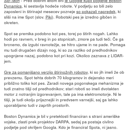
- Pred dobrim letom dni
je Google kupil podjetje Boston
Slo-Tech
Dynamics
, ki sestavlja hodeče robote. V podjetju so bili zelo
zaposleni in štirinajst mesecev pozneje
so pokazali napredek
, ki
sliši na ime Spot (slov.
Piki
). Robotski pes je izredno gibčen in
okreten.
Spot se premika podobno kot pes, torej po štirih nogah. Lahko
hodi po ravnem, v breg in po stopnicah, zmore pa tudi teči. Če ga
brcnemo, da izgubi ravnotežje, se hitro ujame in ne pade. Pomaga
mu tudi drugačen dizajn nog, ki so za razliko od predhodnikov
upognjene nazaj, podobno kot pri kozi. Okolico zaznava z LIDAR-
jem.
Gre za pomanjšano verzijo štirinožnih robotov
, ki so jih imeli že ob
prevzemu. Spot tehta dobrih 70 kilogramov in dejansko meri
približno toliko kot pes. Zaradi novega pogonskega mehanizma je
tudi znatno tišji od predhodnikov; stari roboti so imeli dvotakten
motor z notranjim izgorevanjem, tale pa ima elektromotorje. Ni le
tišji, je tudi okolju prijaznejši in predvsem varnejši, saj ga lahko
uporabljamo tudi v zaprtih prostorih.
Boston Dynamics je bil v preteklosti financiran s strani ameriške
vojske, zlasti prek projektov DARPA, sedaj pa postaja civilno
podjetje pod okriljem Googla. Kdo je financiral Spota, ni jasno.