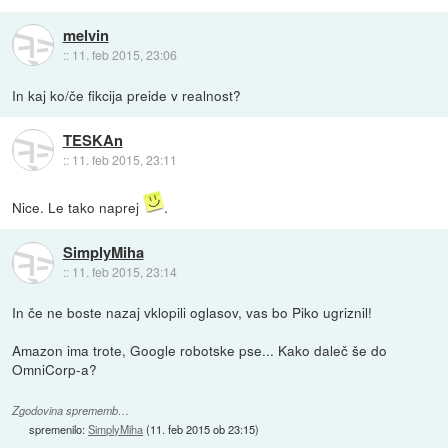
melvin
::
11. feb 2015, 23:06
In kaj ko/če fikcija preide v realnost?
TESKAn
::
11. feb 2015, 23:11
Nice. Le tako naprej
.
SimplyMiha
::
11. feb 2015, 23:14
In če ne boste nazaj vklopili oglasov, vas bo Piko ugriznil!
Amazon ima trote, Google robotske pse... Kako daleč še do
OmniCorp-a?
Zgodovina sprememb…
spremenilo:
SimplyMiha
(
11. feb 2015 ob 23:15
)