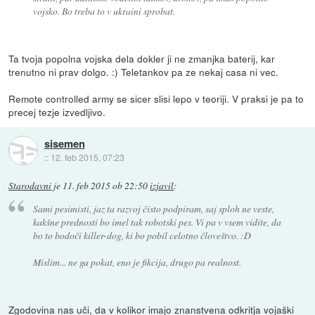
vojsko. Bo treba to v ukraini sprobat.
Ta tvoja popolna vojska dela dokler ji ne zmanjka baterij, kar
trenutno ni prav dolgo. :) Teletankov pa ze nekaj casa ni vec.
Remote controlled army se sicer slisi lepo v teoriji. V praksi je pa to
precej tezje izvedljivo.
sisemen
::
12. feb 2015, 07:23
Starodavni
je
11. feb 2015 ob 22:50
izjavil
:
Sami pesimisti, jaz ta razvoj čisto podpiram, saj sploh ne veste,
kakšne prednosti bo imel tak robotski pes. Vi pa v vsem vidite, da
bo to bodoči killer-dog, ki bo pobil celotno človeštvo. :D
Mislim... ne ga pokat, eno je fikcija, drugo pa realnost.
Zgodovina nas uči, da v kolikor imajo znanstvena odkritja vojaški