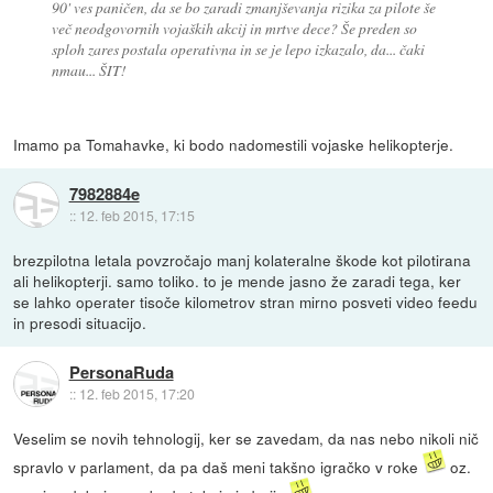
90' ves paničen, da se bo zaradi zmanjševanja rizika za pilote še
več neodgovornih vojaških akcij in mrtve dece? Še preden so
sploh zares postala operativna in se je lepo izkazalo, da... čaki
nmau... ŠIT!
Imamo pa Tomahavke, ki bodo nadomestili vojaske helikopterje.
7982884e
::
12. feb 2015, 17:15
brezpilotna letala povzročajo manj kolateralne škode kot pilotirana
ali helikopterji. samo toliko. to je mende jasno že zaradi tega, ker
se lahko operater tisoče kilometrov stran mirno posveti video feedu
in presodi situacijo.
PersonaRuda
::
12. feb 2015, 17:20
Veselim se novih tehnologij, ker se zavedam, da nas nebo nikoli nič
spravlo v parlament, da pa daš meni takšno igračko v roke
oz.