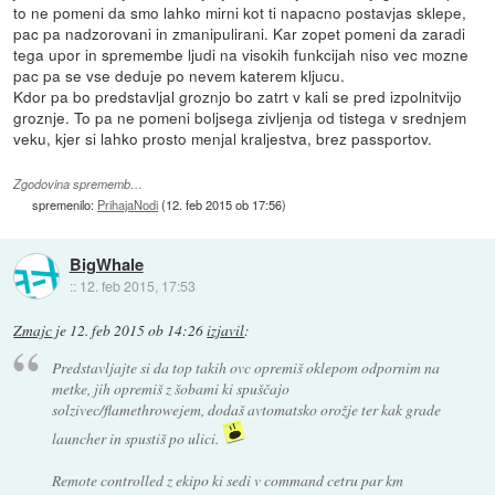
to ne pomeni da smo lahko mirni kot ti napacno postavjas sklepe,
pac pa nadzorovani in zmanipulirani. Kar zopet pomeni da zaradi
tega upor in spremembe ljudi na visokih funkcijah niso vec mozne
pac pa se vse deduje po nevem katerem kljucu.
Kdor pa bo predstavljal groznjo bo zatrt v kali se pred izpolnitvijo
groznje. To pa ne pomeni boljsega zivljenja od tistega v srednjem
veku, kjer si lahko prosto menjal kraljestva, brez passportov.
Zgodovina sprememb…
spremenilo:
PrihajaNodi
(
12. feb 2015 ob 17:56
)
BigWhale
::
12. feb 2015, 17:53
Zmajc
je
12. feb 2015 ob 14:26
izjavil
:
Predstavljajte si da top takih ovc opremiš oklepom odpornim na
metke, jih opremiš z šobami ki spuščajo
solzivec/flamethrowejem, dodaš avtomatsko orožje ter kak grade
launcher in spustiš po ulici.
Remote controlled z ekipo ki sedi v command cetru par km