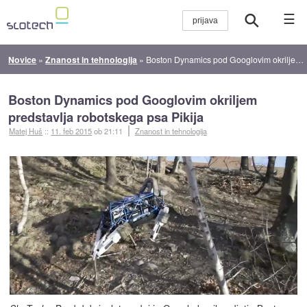
☰
Novice
»
Znanost in tehnologija
»
Boston Dynamics pod Googlovim okriljem predstavlja robotskega psa Pikija
Boston Dynamics pod Googlovim okriljem
predstavlja robotskega psa Pikija
Matej Huš
::
11. feb 2015
ob 21:11
Znanost in tehnologija