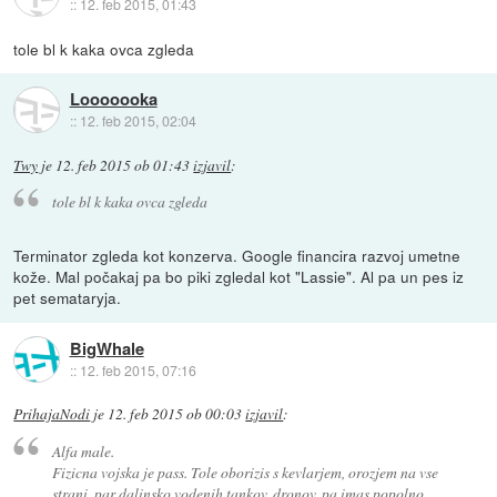
::
12. feb 2015, 01:43
tole bl k kaka ovca zgleda
Looooooka
::
12. feb 2015, 02:04
Twy
je
12. feb 2015 ob 01:43
izjavil
:
tole bl k kaka ovca zgleda
Terminator zgleda kot konzerva. Google financira razvoj umetne
kože. Mal počakaj pa bo piki zgledal kot "Lassie". Al pa un pes iz
pet semataryja.
BigWhale
::
12. feb 2015, 07:16
PrihajaNodi
je
12. feb 2015 ob 00:03
izjavil
:
Alfa male.
Fizicna vojska je pass. Tole oborizis s kevlarjem, orozjem na vse
strani, par dalinsko vodenih tankov, dronov, pa imas popolno