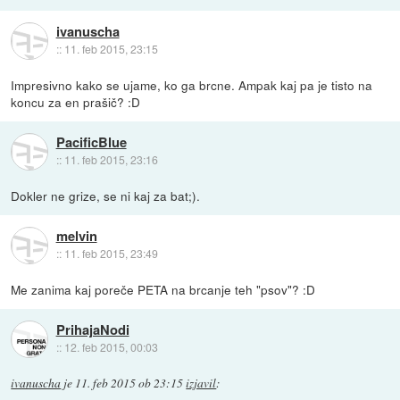
ivanuscha
::
11. feb 2015, 23:15
Impresivno kako se ujame, ko ga brcne. Ampak kaj pa je tisto na
koncu za en prašič? :D
PacificBlue
::
11. feb 2015, 23:16
Dokler ne grize, se ni kaj za bat;).
melvin
::
11. feb 2015, 23:49
Me zanima kaj poreče PETA na brcanje teh "psov"? :D
PrihajaNodi
::
12. feb 2015, 00:03
ivanuscha
je
11. feb 2015 ob 23:15
izjavil
: