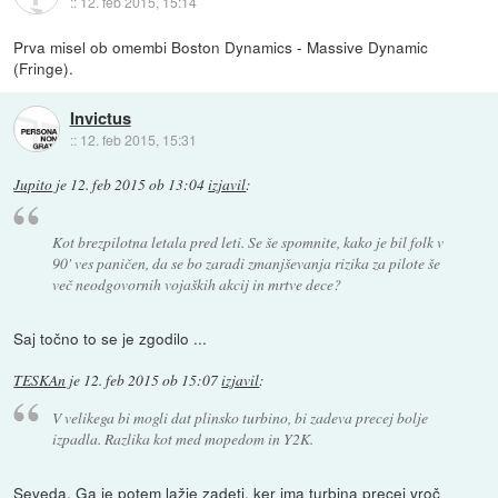
::
12. feb 2015, 15:14
Prva misel ob omembi Boston Dynamics - Massive Dynamic
(Fringe).
Invictus
::
12. feb 2015, 15:31
Jupito
je
12. feb 2015 ob 13:04
izjavil
:
Kot brezpilotna letala pred leti. Se še spomnite, kako je bil folk v
90' ves paničen, da se bo zaradi zmanjševanja rizika za pilote še
več neodgovornih vojaških akcij in mrtve dece?
Saj točno to se je zgodilo ...
TESKAn
je
12. feb 2015 ob 15:07
izjavil
:
V velikega bi mogli dat plinsko turbino, bi zadeva precej bolje
izpadla. Razlika kot med mopedom in Y2K.
Seveda. Ga je potem lažje zadeti, ker ima turbina precej vroč