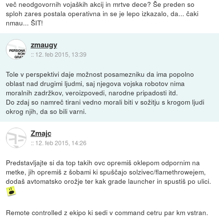
več neodgovornih vojaških akcij in mrtve dece? Še preden so
sploh zares postala operativna in se je lepo izkazalo, da... čaki
nmau... ŠIT!
zmaugy
::
12. feb 2015, 13:39
Tole v perspektivi daje možnost posamezniku da ima popolno
oblast nad drugimi ljudmi, saj njegova vojska robotov nima
moralnih zadržkov, veroizpovedi, narodne pripadosti itd.
Do zdaj so namreč tirani vedno morali biti v sožitju s krogom ljudi
okrog njih, da so bili varni.
Zmajc
::
12. feb 2015, 14:26
Predstavljajte si da top takih ovc opremiš oklepom odpornim na
metke, jih opremiš z šobami ki spuščajo solzivec/flamethrowejem,
dodaš avtomatsko orožje ter kak grade launcher in spustiš po ulici.
Remote controlled z ekipo ki sedi v command cetru par km vstran.