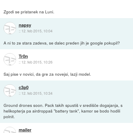
Zgodi se pristanek na Luni.
napsy
::
12. feb 2015, 10:04
A ni to ze stara zadeva, se dalec preden jih je google pokupil?
Tr0n
::
12. feb 2015, 10:26
Saj pise v novici, da gre za novejsi, lazji model.
c3p0
::
12. feb 2015, 10:34
Ground drones soon. Pack takih spustiš v središče dogajanja, s
helikopterja pa airdroppaš "battery tank", kamor se bodo hodili
polnit.
mailer