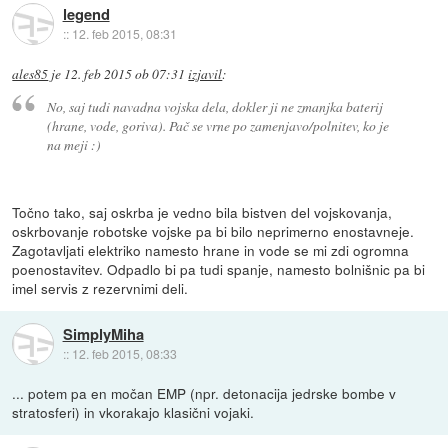
legend
::
12. feb 2015, 08:31
ales85
je
12. feb 2015 ob 07:31
izjavil
:
No, saj tudi navadna vojska dela, dokler ji ne zmanjka baterij
(hrane, vode, goriva). Pač se vrne po zamenjavo/polnitev, ko je
na meji :)
Točno tako, saj oskrba je vedno bila bistven del vojskovanja,
oskrbovanje robotske vojske pa bi bilo neprimerno enostavneje.
Zagotavljati elektriko namesto hrane in vode se mi zdi ogromna
poenostavitev. Odpadlo bi pa tudi spanje, namesto bolnišnic pa bi
imel servis z rezervnimi deli.
SimplyMiha
::
12. feb 2015, 08:33
... potem pa en močan EMP (npr. detonacija jedrske bombe v
stratosferi) in vkorakajo klasični vojaki.