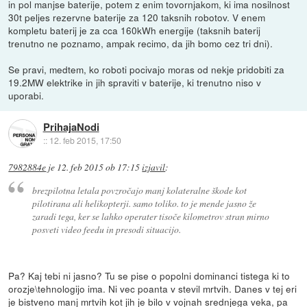
in pol manjse baterije, potem z enim tovornjakom, ki ima nosilnost
30t peljes rezervne baterije za 120 taksnih robotov. V enem
kompletu baterij je za cca 160kWh energije (taksnih baterij
trenutno ne poznamo, ampak recimo, da jih bomo cez tri dni).
Se pravi, medtem, ko roboti pocivajo moras od nekje pridobiti za
19.2MW elektrike in jih spraviti v baterije, ki trenutno niso v
uporabi.
PrihajaNodi
::
12. feb 2015, 17:50
7982884e
je
12. feb 2015 ob 17:15
izjavil
:
brezpilotna letala povzročajo manj kolateralne škode kot
pilotirana ali helikopterji. samo toliko. to je mende jasno že
zaradi tega, ker se lahko operater tisoče kilometrov stran mirno
posveti video feedu in presodi situacijo.
Pa? Kaj tebi ni jasno? Tu se pise o popolni dominanci tistega ki to
orozje\tehnologijo ima. Ni vec poanta v stevil mrtvih. Danes v tej eri
je bistveno manj mrtvih kot jih je bilo v vojnah srednjega veka, pa