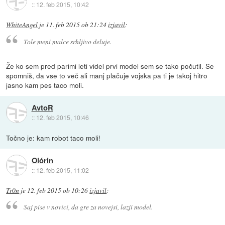
::
12. feb 2015, 10:42
WhiteAngel
je
11. feb 2015 ob 21:24
izjavil
:
Tole meni malce srhljivo deluje.
Že ko sem pred parimi leti videl prvi model sem se tako počutil. Se
spomniš, da vse to več ali manj plačuje vojska pa ti je takoj hitro
jasno kam pes taco moli.
AvtoR
::
12. feb 2015, 10:46
Točno je: kam robot taco moli!
Olórin
::
12. feb 2015, 11:02
Tr0n
je
12. feb 2015 ob 10:26
izjavil
:
Saj pise v novici, da gre za novejsi, lazji model.