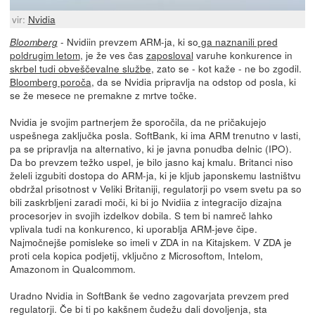
vir:
Nvidia
- Nvidiin prevzem ARM-ja, ki so
ga naznanili pred
Bloomberg
poldrugim letom
, je že ves čas
zaposloval
varuhe konkurence in
skrbel tudi obveščevalne službe
, zato se - kot kaže - ne bo zgodil.
Bloomberg poroča
, da se Nvidia pripravlja na odstop od posla, ki
se že mesece ne premakne z mrtve točke.
Nvidia je svojim partnerjem že sporočila, da ne pričakujejo
uspešnega zaključka posla. SoftBank, ki ima ARM trenutno v lasti,
pa se pripravlja na alternativo, ki je javna ponudba delnic (IPO).
Da bo prevzem težko uspel, je bilo jasno kaj kmalu. Britanci niso
želeli izgubiti dostopa do ARM-ja, ki je kljub japonskemu lastništvu
obdržal prisotnost v Veliki Britaniji, regulatorji po vsem svetu pa so
bili zaskrbljeni zaradi moči, ki bi jo Nvidiia z integracijo dizajna
procesorjev in svojih izdelkov dobila. S tem bi namreč lahko
vplivala tudi na konkurenco, ki uporablja ARM-jeve čipe.
Najmočnejše pomisleke so imeli v ZDA in na Kitajskem. V ZDA je
proti cela kopica podjetij, vključno z Microsoftom, Intelom,
Amazonom in Qualcommom.
Uradno Nvidia in SoftBank še vedno zagovarjata prevzem pred
regulatorji. Če bi ti po kakšnem čudežu dali dovoljenja, sta