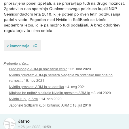
pripravljena posel izpeljati, a se pripravljajo tudi na drugo možnost.
Zgodovina nas spominja Qualcommovega poizkusa kupiti NXP
Semiconductors leta 2018, ki je potem po dveh letih poizkušanja
padel v vodo. Pogodba med Nvidio in SoftBank se izteče
septembra letos, jo je pa možno tudi podaljšati. A brez odobritev
regulatorjev to nima smisla.
2 komentarja
Preberite si še…
Pred prodajo ARM-ja povišanja cen?
::
25. mar 2023
Nvidiin prevzem ARM-ja nemara tveganje za britansko nacionalno
varnost
::
16. nov 2021
Nvidiin prevzem ARM-ja se odmika
::
4. avg 2021
Kitajska bo najbrž blokirala Nvidiin prevzem ARM-ja
::
3. okt 2020
Nvidia kupuje Arm
::
14. sep 2020
Japonski SoftBank kupil britanski ARM
::
18. jul 2016
Jarno
::
26. jan 2022, 16:59