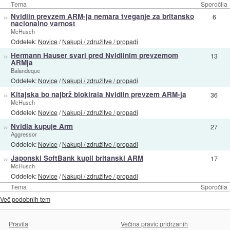
Tema
Sporočila
»
Nvidiin prevzem ARM-ja nemara tveganje za britansko
6
nacionalno varnost
McHusch
Oddelek:
Novice
/
Nakupi / združitve / propadi
»
Hermann Hauser svari pred Nvidiinim prevzemom
13
ARMja
Balandeque
Oddelek:
Novice
/
Nakupi / združitve / propadi
»
Kitajska bo najbrž blokirala Nvidiin prevzem ARM-ja
36
McHusch
Oddelek:
Novice
/
Nakupi / združitve / propadi
»
Nvidia kupuje Arm
27
Aggressor
Oddelek:
Novice
/
Nakupi / združitve / propadi
»
Japonski SoftBank kupil britanski ARM
17
McHusch
Oddelek:
Novice
/
Nakupi / združitve / propadi
Tema
Sporočila
Več podobnih tem
Pravila
Večina pravic pridržanih