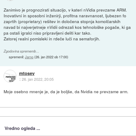
Zanimivo je prognozirati situacijo, v kateri nVidia prevzame ARM.
Inovativni in sposobni inženirji, profitna naravnanost, ljubezen fo
zaprtih (proprietary) rešitev in določena stopnja komolčarskih
navad bi najverjetneje nVidii odrezali kos tehnološke pogače, ki ga
pa ostali igralci niso pripravljeni deliti kar tako.
Zatorej realni pomisleki in rdeče luči na semaforjih.
Zgodovina sprememb…
spremenil:
Jarno
(
26. jan 2022 ob 17:00
)
mtosev
::
26. jan 2022, 20:05
Moje osebno mnenje je, da je boljše, da Nvidia ne prevzame arm.
Vredno ogleda ...