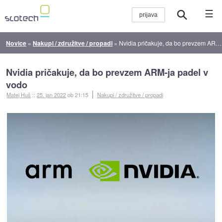
☰
Novice
»
Nakupi / združitve / propadi
»
Nvidia pričakuje, da bo prevzem ARM-ja padel v vodo
Nvidia pričakuje, da bo prevzem ARM-ja padel v
vodo
Matej Huš
::
25. jan 2022
ob 21:15
Nakupi / združitve / propadi