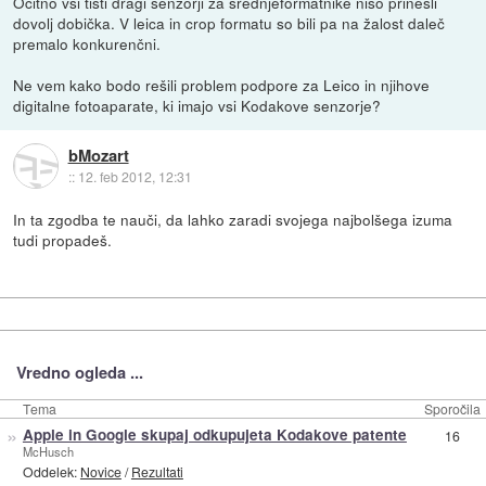
Očitno vsi tisti dragi senzorji za srednjeformatnike niso prinesli
dovolj dobička. V leica in crop formatu so bili pa na žalost daleč
premalo konkurenčni.
Ne vem kako bodo rešili problem podpore za Leico in njihove
digitalne fotoaparate, ki imajo vsi Kodakove senzorje?
bMozart
::
12. feb 2012, 12:31
In ta zgodba te nauči, da lahko zaradi svojega najbolšega izuma
tudi propadeš.
Vredno ogleda ...
Tema
Sporočila
»
Apple in Google skupaj odkupujeta Kodakove patente
16
McHusch
Oddelek:
Novice
/
Rezultati