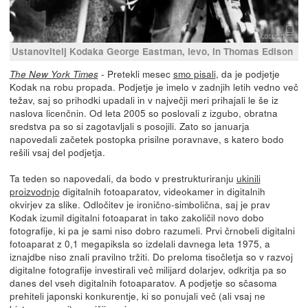
Ustanovitelj Kodaka George Eastman, levo, in Thomas Edison
- Pretekli mesec
smo pisali
, da je podjetje
The New York Times
Kodak na robu propada. Podjetje je imelo v zadnjih letih vedno več
težav, saj so prihodki upadali in v največji meri prihajali le še iz
naslova licenčnin. Od leta 2005 so poslovali z izgubo, obratna
sredstva pa so si zagotavljali s posojili. Zato so januarja
napovedali začetek postopka prisilne poravnave, s katero bodo
rešili vsaj del podjetja.
Ta teden so napovedali, da bodo v prestrukturiranju
ukinili
proizvodnjo
digitalnih fotoaparatov, videokamer in digitalnih
okvirjev za slike. Odločitev je ironično-simbolična, saj je prav
Kodak izumil digitalni fotoaparat in tako zakoličil novo dobo
fotografije, ki pa je sami niso dobro razumeli. Prvi črnobeli digitalni
fotoaparat z 0,1 megapiksla so izdelali davnega leta 1975, a
iznajdbe niso znali pravilno tržiti. Do preloma tisočletja so v razvoj
digitalne fotografije investirali več milijard dolarjev, odkritja pa so
danes del vseh digitalnih fotoaparatov. A podjetje so sčasoma
prehiteli japonski konkurentje, ki so ponujali več (ali vsaj ne