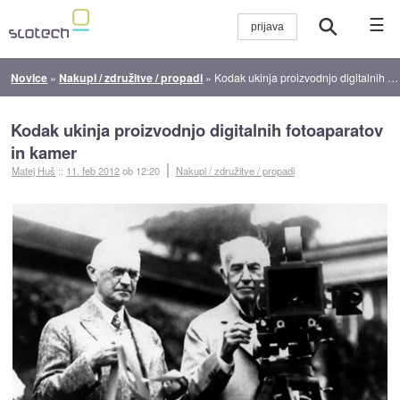
☰
Novice
»
Nakupi / združitve / propadi
»
Kodak ukinja proizvodnjo digitalnih fotoaparatov in kamer
Kodak ukinja proizvodnjo digitalnih fotoaparatov
in kamer
Matej Huš
::
11. feb 2012
ob 12:20
Nakupi / združitve / propadi