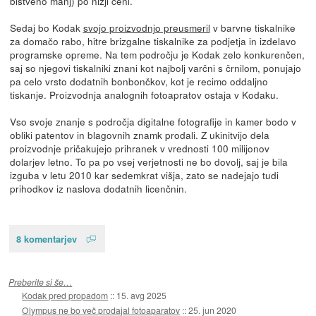
bistveno manj) po nižji ceni.
Sedaj bo Kodak
svojo proizvodnjo preusmeril
v barvne tiskalnike
za domačo rabo, hitre brizgalne tiskalnike za podjetja in izdelavo
programske opreme. Na tem področju je Kodak zelo konkurenčen,
saj so njegovi tiskalniki znani kot najbolj varčni s črnilom, ponujajo
pa celo vrsto dodatnih bonbončkov, kot je recimo oddaljno
tiskanje. Proizvodnja analognih fotoapratov ostaja v Kodaku.
Vso svoje znanje s področja digitalne fotografije in kamer bodo v
obliki patentov in blagovnih znamk prodali. Z ukinitvijo dela
proizvodnje pričakujejo prihranek v vrednosti 100 milijonov
dolarjev letno. To pa po vsej verjetnosti ne bo dovolj, saj je bila
izguba v letu 2010 kar sedemkrat višja, zato se nadejajo tudi
prihodkov iz naslova dodatnih licenčnin.
8 komentarjev
Preberite si še…
Kodak pred propadom
::
15. avg 2025
Olympus ne bo več prodajal fotoaparatov
::
25. jun 2020