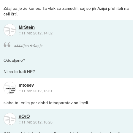
Zdaj pa je že konec. Ta vlak so zamudili, saj so jih Azijci prehiteli na
celi črti.
MrStein
::
11. feb 2012, 14:52
oddaljno tiskanje
Oddaljeno?
Nima to tudi HP?
mtosev
::
11. feb 2012, 15:31
slabo to. enim par dobri fotoaparatov so imeli.
nOrO
::
11. feb 2012, 16:26