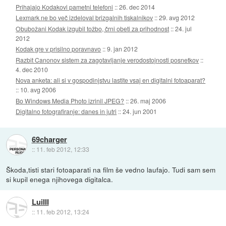
Prihajajo Kodakovi pametni telefoni
::
26. dec 2014
Lexmark ne bo več izdeloval brizgalnih tiskalnikov
::
29. avg 2012
Obubožani Kodak izgubil tožbo, črni obeti za prihodnost
::
24. jul
2012
Kodak gre v prisilno poravnavo
::
9. jan 2012
Razbit Canonov sistem za zagotavljanje verodostojnosti posnetkov
::
4. dec 2010
Nova anketa: ali si v gospodinjstvu lastite vsaj en digitalni fotoaparat?
::
10. avg 2006
Bo Windows Media Photo izrinil JPEG?
::
26. maj 2006
Digitalno fotografiranje: danes in jutri
::
24. jun 2001
69charger
::
11. feb 2012, 12:33
Škoda,tisti stari fotoaparati na film še vedno laufajo. Tudi sam sem
si kupil enega njihovega digitalca.
LuiIII
::
11. feb 2012, 13:24