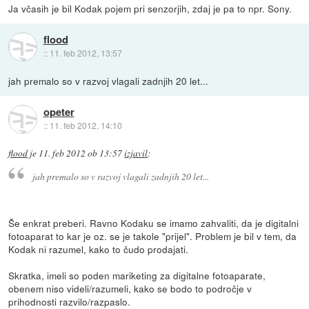
Ja včasih je bil Kodak pojem pri senzorjih, zdaj je pa to npr. Sony.
flood
::
11. feb 2012, 13:57
jah premalo so v razvoj vlagali zadnjih 20 let...
opeter
::
11. feb 2012, 14:10
flood
je
11. feb 2012 ob 13:57
izjavil
:
jah premalo so v razvoj vlagali zadnjih 20 let...
Še enkrat preberi. Ravno Kodaku se imamo zahvaliti, da je digitalni
fotoaparat to kar je oz. se je takole "prijel". Problem je bil v tem, da
Kodak ni razumel, kako to čudo prodajati.
Skratka, imeli so poden mariketing za digitalne fotoaparate,
obenem niso videli/razumeli, kako se bodo to področje v
prihodnosti razvilo/razpaslo.