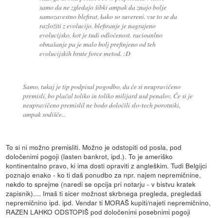
samo da ne zgledajo šibki ampak da znajo bolje
samozavestno blefirat, kako so suvereni. vse to se da
razložiti z evolucijo. blefiranje je nagrajeno
evolucijsko, kot je tudi odločenost. racioanlno
obnašanje pa je malo bolj prefinjeno od teh
evolucijskih brute force metod. :D
Samo, tukaj je tip podpisal pogodbo, da če si neupravičeno
premisli, bo plačal toliko in toliko milijard usd penalov. Če si je
neupravičeno premislil ne bodo določili slo-tech porotniki,
ampak sodišče...
To si ni možno premisliti. Možno je odstopiti od posla, pod
določenimi pogoji (lasten bankrot, ipd.). To je ameriško
kontinentalno pravo, ki ima dosti opraviti z angleškim. Tudi Belgijci
poznajo enako - ko ti daš ponudbo za npr. najem nepremičnine,
nekdo to sprejme (naredi se opcija pri notarju - v bistvu kratek
zapisnik).... Imaš ti sicer možnost skrbnega pregleda, pregledaš
nepremičnino ipd. ipd. Vendar ti MORAŠ kupiti/najeti nepremičnino,
RAZEN LAHKO ODSTOPIŠ pod določenimi posebnimi pogoji