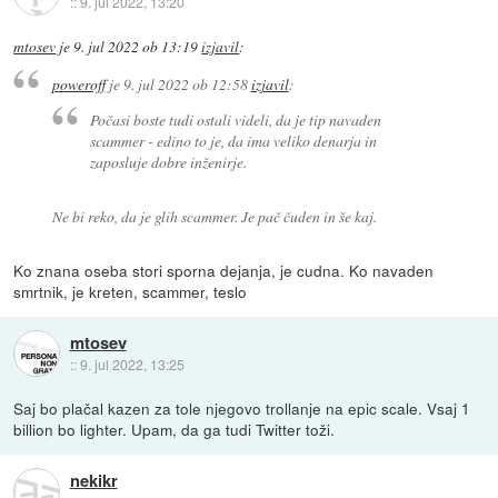
::
9. jul 2022, 13:20
mtosev
je
9. jul 2022 ob 13:19
izjavil
:
poweroff
je
9. jul 2022 ob 12:58
izjavil
:
Počasi boste tudi ostali videli, da je tip navaden
scammer - edino to je, da ima veliko denarja in
zaposluje dobre inženirje.
Ne bi reko, da je glih scammer. Je pač čuden in še kaj.
Ko znana oseba stori sporna dejanja, je cudna. Ko navaden
smrtnik, je kreten, scammer, teslo
mtosev
::
9. jul 2022, 13:25
Saj bo plačal kazen za tole njegovo trollanje na epic scale. Vsaj 1
billion bo lighter. Upam, da ga tudi Twitter toži.
nekikr