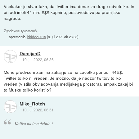
Vsekakor je stvar taka, da Twitter ima denar za drage odvetnike. In
bi radi imeli 44 mrd $$$ kupnine, poslovodstvo pa premijske
nagrade.
Zgodovina sprememb…
spremenilo:
bbbbbb2015
(
9. jul 2022 ob 23:33
)
DamijanD
::
10. jul 2022, 06:36
Mene predvsem zanima zakaj je že na začetku ponudil 44B$.
Twitter toliko ni vreden. Je možno, da je nadzor twittov toliko
vreden (v stilu obvladovanja medijskega prostora), ampak zakaj bi
to Musku toliko koristilo?
Mike_Rotch
::
10. jul 2022, 06:51
Koliko pa ima delnic ?