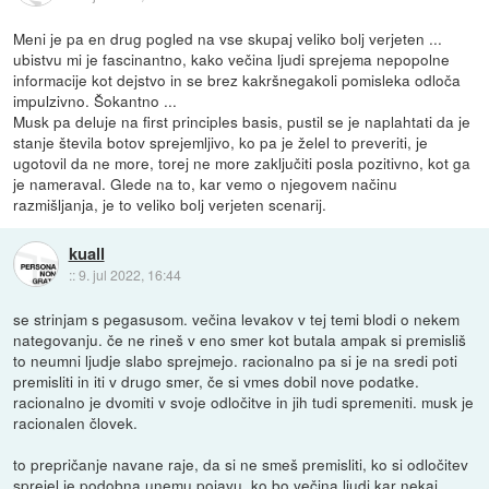
Meni je pa en drug pogled na vse skupaj veliko bolj verjeten ...
ubistvu mi je fascinantno, kako večina ljudi sprejema nepopolne
informacije kot dejstvo in se brez kakršnegakoli pomisleka odloča
impulzivno. Šokantno ...
Musk pa deluje na first principles basis, pustil se je naplahtati da je
stanje števila botov sprejemljivo, ko pa je želel to preveriti, je
ugotovil da ne more, torej ne more zaključiti posla pozitivno, kot ga
je nameraval. Glede na to, kar vemo o njegovem načinu
razmišljanja, je to veliko bolj verjeten scenarij.
kuall
::
9. jul 2022, 16:44
se strinjam s pegasusom. večina levakov v tej temi blodi o nekem
nategovanju. če ne rineš v eno smer kot butala ampak si premisliš
to neumni ljudje slabo sprejmejo. racionalno pa si je na sredi poti
premisliti in iti v drugo smer, če si vmes dobil nove podatke.
racionalno je dvomiti v svoje odločitve in jih tudi spremeniti. musk je
racionalen človek.
to prepričanje navane raje, da si ne smeš premisliti, ko si odločitev
sprejel je podobna unemu pojavu, ko bo večina ljudi kar nekaj