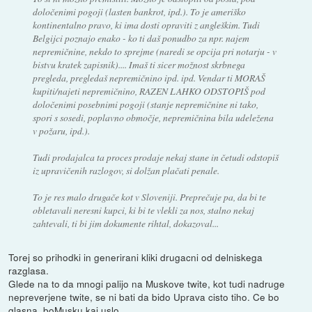
določenimi pogoji (lasten bankrot, ipd.). To je ameriško
kontinentalno pravo, ki ima dosti opraviti z angleškim. Tudi
Belgijci poznajo enako - ko ti daš ponudbo za npr. najem
nepremičnine, nekdo to sprejme (naredi se opcija pri notarju - v
bistvu kratek zapisnik).... Imaš ti sicer možnost skrbnega
pregleda, pregledaš nepremičnino ipd. ipd. Vendar ti MORAŠ
kupiti/najeti nepremičnino, RAZEN LAHKO ODSTOPIŠ pod
določenimi posebnimi pogoji (stanje nepremičnine ni tako,
spori s sosedi, poplavno območje, nepremičnina bila udeležena
v požaru, ipd.).
Tudi prodajalca ta proces prodaje nekaj stane in četudi odstopiš
iz upravičenih razlogov, si dolžan plačati penale.
To je res malo drugače kot v Sloveniji. Preprečuje pa, da bi te
obletavali neresni kupci, ki bi te vlekli za nos, stalno nekaj
zahtevali, ti bi jim dokumente rihtal, dokazoval...
Torej so prihodki in generirani kliki drugacni od delniskega
razglasa.
Glede na to da mnogi palijo na Muskove twite, kot tudi nadruge
nepreverjene twite, se ni bati da bido Uprava cisto tiho. Ce bo
glasna, boMusku kaj uslo.