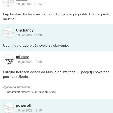
::
9. jul 2022, 10:54
Lep bo dan, ko bo špekulant dobil z macolo po prstih. Držimo pesti,
da kmalu.
Unchancy
::
9. jul 2022, 11:08
Upam, da drago plača svoje zajebavanje.
mtosev
::
9. jul 2022, 12:25
Skrajno neresen odnos od Muska do Twitterja, ki podjetju povzroča
poslovno škodo.
Zgodovina sprememb…
spremenil:
mtosev
(
9. jul 2022 ob 12:27
)
poweroff
::
9. jul 2022, 12:58