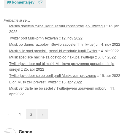
99 komentarjev
Preberite si še…
Muska doletela tožba, ker ni razkril koncentracije v Twitterju
::
15. jan
2025
Twitter pod Muskom v težavah
::
12. nov 2022
Musk bo danes razpolovil število zaposlenih v Twitterju
::
4. nov 2022
Musk si je spet premislil, sedaj bi vendarle kupil Twitter
::
4. okt 2022
Musk spet išče načine za odstop od nakupa Twitterja
::
6. jun 2022
Twitterjev odbor naj bi motril Muskovo prevzemno ponudbo - in jo
sprejel
::
25. apr 2022
Twitterjev odbor se bo boril proti Muskovem prevzemu
::
16. apr 2022
Elon Musk želi prevzeti Twitter
::
15. apr 2022
Musk vendarle ne bo sedel v Twitterjevem upravnem odboru
::
11.
apr 2022
«
1
2
»
Ganon