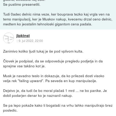
Se pustimo presenetiti.
Tudi 0adec delnic nima veze, ker bouprava tezko kaj vrgla ven na
temo manipulacij, ker je Muskov nakup, kvecemu drzal ceno delnic,
medtem ko jeostalim tehnoloski gigantom cena padala.
jlpktnst
::
9. jul 2022, 22:00
Zanimivo koliko ljudi tukaj je še pod vplivom kulta.
Človek je podpisal, da se odpoveduje pregledu podjetja in da
sprejme vse takšno kot je.
Musk je navadno teslo in dokazuje, da ko prilezeš dosti visoko
velja rek "failing upward". Pa seveda en kup manipulacije.
Dejstvo je, da tudi če bo moral plačaš 1 mrd ... ne bo panike. Je
dobil podarjen denar ko je naznanil nakup.
Se pa lepo pokaže kako ti bogataši na vrhu lahko manipulirajo brez
posledic.