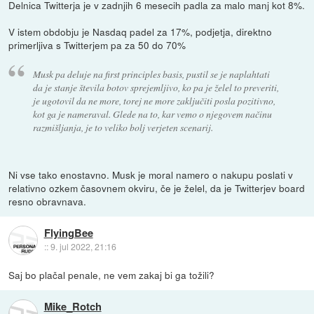
Delnica Twitterja je v zadnjih 6 mesecih padla za malo manj kot 8%.
V istem obdobju je Nasdaq padel za 17%, podjetja, direktno
primerljiva s Twitterjem pa za 50 do 70%
Musk pa deluje na first principles basis, pustil se je naplahtati
da je stanje števila botov sprejemljivo, ko pa je želel to preveriti,
je ugotovil da ne more, torej ne more zaključiti posla pozitivno,
kot ga je nameraval. Glede na to, kar vemo o njegovem načinu
razmišljanja, je to veliko bolj verjeten scenarij.
Ni vse tako enostavno. Musk je moral namero o nakupu poslati v
relativno ozkem časovnem okviru, če je želel, da je Twitterjev board
resno obravnava.
FlyingBee
::
9. jul 2022, 21:16
Saj bo plačal penale, ne vem zakaj bi ga tožili?
Mike_Rotch