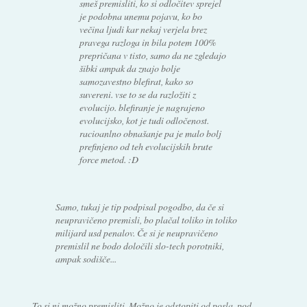
smeš premisliti, ko si odločitev sprejel
je podobna unemu pojavu, ko bo
večina ljudi kar nekaj verjela brez
pravega razloga in bila potem 100%
prepričana v tisto, samo da ne zgledajo
šibki ampak da znajo bolje
samozavestno blefirat, kako so
suvereni. vse to se da razložiti z
evolucijo. blefiranje je nagrajeno
evolucijsko, kot je tudi odločenost.
racioanlno obnašanje pa je malo bolj
prefinjeno od teh evolucijskih brute
force metod. :D
Samo, tukaj je tip podpisal pogodbo, da če si
neupravičeno premisli, bo plačal toliko in toliko
milijard usd penalov. Če si je neupravičeno
premislil ne bodo določili slo-tech porotniki,
ampak sodišče...
To si ni možno premisliti. Možno je odstopiti od posla, pod