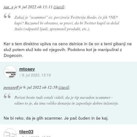
jan_g
je
9. jul 2022 ob 13:11
izjavil
:
Zakaj je "scammer" oz. povzroča Twitterju škodo, če jih *NE*
kupi? Razumel bi obratno, se pravi, da bi Twitter kupil in delal
štalo (odpustil ljudi, spremenil produkt, etc.).
Ker s tem direktno vpliva na ceno delnice in če on s temi gibanji ne
služ potem služ kdo od njegovih. Podobno kot je manipuliral z
Dogecoin.
mtosev
::
9. jul 2022, 13:19
poweroff
je
9. jul 2022 ob 12:58
izjavil
:
Počasi boste tudi ostali videli, da je tip navaden scammer -
edino to je, da ima veliko denarja in zaposluje dobre inženirje.
Ne bi reko, da je glih scammer. Je pač čuden in še kaj.
tilen03