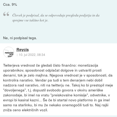
Cca. 9%
Človek je podpisal, da se odpoveduje pregledu podjetja in da
sprejme vse takšno kot je.
Ne, ni podpisal tega.
Reycis
::
10. jul 2022, 08:34
Twiterjeva vrednost če gledaš čisto finančno: monetizacija
uporabnikov, sposobnost odplačat dolgove in ustvariti prosti
denarni, tok je zelo majhna. Njegova vrednost je v sposobnosti, da
kontrolira narativo. Vendar pa tudi s tem denarjem nebi dobil
nadzora nad narativo, niti na twitterju ne. Takoj ko bi prestopil meje
"dovoljenega", t.j. dopustil svobodo govora v okviru ameriške
zakonodaje, bi imel na vratu "preiskovalne komisije", odvetnike, v
evropi bi kasiral kazni... Še če bi startal novo platformo in ga imel
samo na starlinku, bi mu že nekako onemogočili tudi to. Naj rajši
zniža ceno električnih vozil.