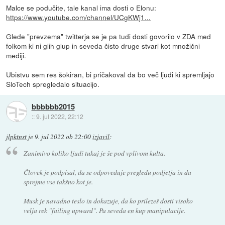
Malce se podučite, tale kanal ima dosti o Elonu:
https://www.youtube.com/channel/UCgKWj1...
Glede "prevzema" twitterja se je pa tudi dosti govorilo v ZDA med
folkom ki ni glih glup in seveda čisto druge stvari kot množični
mediji.
Ubistvu sem res šokiran, bi pričakoval da bo več ljudi ki spremljajo
SloTech spregledalo situacijo.
bbbbbb2015
::
9. jul 2022, 22:12
jlpktnst
je
9. jul 2022 ob 22:00
izjavil
:
Zanimivo koliko ljudi tukaj je še pod vplivom kulta.
Človek je podpisal, da se odpoveduje pregledu podjetja in da
sprejme vse takšno kot je.
Musk je navadno teslo in dokazuje, da ko prilezeš dosti visoko
velja rek "failing upward". Pa seveda en kup manipulacije.