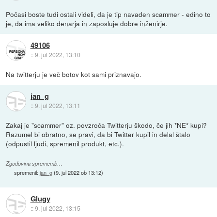
Počasi boste tudi ostali videli, da je tip navaden scammer - edino to
je, da ima veliko denarja in zaposluje dobre inženirje.
49106
::
9. jul 2022, 13:10
Na twitterju je več botov kot sami priznavajo.
jan_g
::
9. jul 2022, 13:11
Zakaj je "scammer" oz. povzroča Twitterju škodo, če jih *NE* kupi?
Razumel bi obratno, se pravi, da bi Twitter kupil in delal štalo
(odpustil ljudi, spremenil produkt, etc.).
Zgodovina sprememb…
spremenil:
jan_g
(
9. jul 2022 ob 13:12
)
Glugy
::
9. jul 2022, 13:15