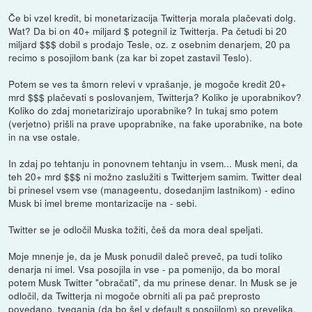
Če bi vzel kredit, bi monetarizacija Twitterja morala plačevati dolg.
Wat? Da bi on 40+ miljard $ potegnil iz Twitterja. Pa četudi bi 20
miljard $$$ dobil s prodajo Tesle, oz. z osebnim denarjem, 20 pa
recimo s posojilom bank (za kar bi zopet zastavil Teslo).
Potem se ves ta šmorn relevi v vprašanje, je mogoče kredit 20+
mrd $$$ plačevati s poslovanjem, Twitterja? Koliko je uporabnikov?
Koliko do zdaj monetarizirajo uporabnike? In tukaj smo potem
(verjetno) prišli na prave upoprabnike, na fake uporabnike, na bote
in na vse ostale.
In zdaj po tehtanju in ponovnem tehtanju in vsem... Musk meni, da
teh 20+ mrd $$$ ni možno zaslužiti s Twitterjem samim. Twitter deal
bi prinesel vsem vse (manageentu, dosedanjim lastnikom) - edino
Musk bi imel breme montarizacije na - sebi.
Twitter se je odločil Muska tožiti, češ da mora deal speljati.
Moje mnenje je, da je Musk ponudil daleč preveč, pa tudi toliko
denarja ni imel. Vsa posojila in vse - pa pomenijo, da bo moral
potem Musk Twitter "obračati", da mu prinese denar. In Musk se je
odločil, da Twitterja ni mogoče obrniti ali pa pač preprosto
povedano, tveganja (da bo šel v default s posojilom) so prevelika.