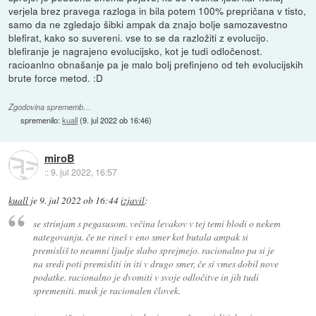
verjela brez pravega razloga in bila potem 100% prepričana v tisto,
samo da ne zgledajo šibki ampak da znajo bolje samozavestno
blefirat, kako so suvereni. vse to se da razložiti z evolucijo.
blefiranje je nagrajeno evolucijsko, kot je tudi odločenost.
racioanlno obnašanje pa je malo bolj prefinjeno od teh evolucijskih
brute force metod. :D
Zgodovina sprememb…
spremenilo:
kuall
(
9. jul 2022 ob 16:46
)
miroB
::
9. jul 2022, 16:57
kuall
je
9. jul 2022 ob 16:44
izjavil
:
se strinjam s pegasusom. večina levakov v tej temi blodi o nekem
nategovanju. če ne rineš v eno smer kot butala ampak si
premisliš to neumni ljudje slabo sprejmejo. racionalno pa si je
na sredi poti premisliti in iti v drugo smer, če si vmes dobil nove
podatke. racionalno je dvomiti v svoje odločitve in jih tudi
spremeniti. musk je racionalen človek.