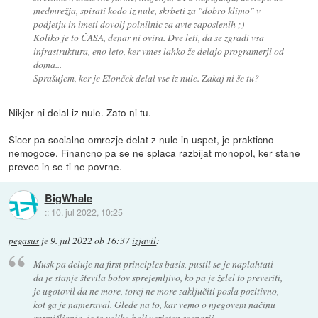
medmrežja, spisati kodo iz nule, skrbeti za "dobro klimo" v
podjetju in imeti dovolj polnilnic za avte zaposlenih ;)
Koliko je to ČASA, denar ni ovira. Dve leti, da se zgradi vsa
infrastruktura, eno leto, ker vmes lahko že delajo programerji od
doma...
Sprašujem, ker je Elonček delal vse iz nule. Zakaj ni še tu?
Nikjer ni delal iz nule. Zato ni tu.
Sicer pa socialno omrezje delat z nule in uspet, je prakticno
nemogoce. Financno pa se ne splaca razbijat monopol, ker stane
prevec in se ti ne povrne.
BigWhale
::
10. jul 2022, 10:25
pegasus
je
9. jul 2022 ob 16:37
izjavil
:
Musk pa deluje na first principles basis, pustil se je naplahtati
da je stanje števila botov sprejemljivo, ko pa je želel to preveriti,
je ugotovil da ne more, torej ne more zaključiti posla pozitivno,
kot ga je nameraval. Glede na to, kar vemo o njegovem načinu
razmišljanja, je to veliko bolj verjeten scenarij.