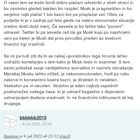
O vsem tem se bodo borili dobro plačani odvetniki z obeh strani in
bo zanimivo gledati kakšen bo razplet. Musk je pragmatičen in bo
verjetno rajši plačal 1 bio kazni kot pa preplačal več 10bio za
podjetje ki je v zadnje pol leta glede na makro ekonomsko situacijo
vredno dosti dosti manj. Če seveda jo bo lahko tako "poceni"
odnesel. Twitter bi pa seveda rad da ga Musk kupi po napihnjeni
ceni po kateri je Musk dal prvo ponudbo preden so svetovni
finančni trgi crashnili.
Se mi pa tudi zdi da bi se nekaj uporabnikov tega foruma lahko
vzdražlo kometarjev o tem kako je Musk teslo in scammer. S tem
samo pokažeš svoje neobjektivno sovraštvo in nezrelo obnašanje.
Marsikaj Musku lahko očitaš, je nekonvencionalen, hodi po robu
zakona in konstantno kasira kazni, je direkten in netakten.
Vsekakor pa ni neumen. Verjetno je eden najbolj uspešnih
poslovnežev našega časa, ki je ustvaril bogastvo z dejanskim
ustvarjanjem dodane vrednosti. In ne finančnimi inštrumenti ali kaj
drugega.
bbbbbb2015
::
9. jul 2022, 23:30
Sparrow
je
9. jul 2022 ob 23:12
izjavil
: