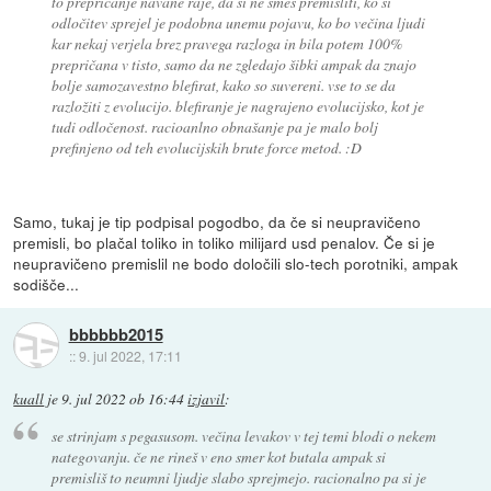
to prepričanje navane raje, da si ne smeš premisliti, ko si
odločitev sprejel je podobna unemu pojavu, ko bo večina ljudi
kar nekaj verjela brez pravega razloga in bila potem 100%
prepričana v tisto, samo da ne zgledajo šibki ampak da znajo
bolje samozavestno blefirat, kako so suvereni. vse to se da
razložiti z evolucijo. blefiranje je nagrajeno evolucijsko, kot je
tudi odločenost. racioanlno obnašanje pa je malo bolj
prefinjeno od teh evolucijskih brute force metod. :D
Samo, tukaj je tip podpisal pogodbo, da če si neupravičeno
premisli, bo plačal toliko in toliko milijard usd penalov. Če si je
neupravičeno premislil ne bodo določili slo-tech porotniki, ampak
sodišče...
bbbbbb2015
::
9. jul 2022, 17:11
kuall
je
9. jul 2022 ob 16:44
izjavil
:
se strinjam s pegasusom. večina levakov v tej temi blodi o nekem
nategovanju. če ne rineš v eno smer kot butala ampak si
premisliš to neumni ljudje slabo sprejmejo. racionalno pa si je