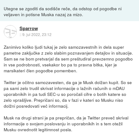
Utegne se zgoditi da sodišče reče, da odstop od pogodbe ni
veljaven in potisne Muska nazaj za mizo.
Sparrow
::
9. jul 2022, 23:12
Zanimivo koliko ljudi tukaj je zelo samozavestnih in dela super
pametne zaključke z zelo slabim poznavanjem detajlov in situacije.
Sam se ne bom pretvarjal da sem preštudiral prevzemno pogodbo
in vse podrobnosti, vsekakor bo pa to pravna bitka, kjer je
marsikateri člen pogodbe pomemben.
Twitter je očitno samozavesten, da ga je Musk dolžan kupit. So se
pa sami zelo trudil skrivat informacije o lažnih računih o mDAU
uporabnikih in pa tudi SEC-u so poročali cifre o botih katere so
zelo vprašljive. Prepričani so, da v fazi v kateri so Musku niso
dolžni posredovati več informacij.
Musk na drugi strani je pa prepričan, da je Twitter preveč skrival
informacije o svojem poslovanju in uporabnikih in s tem otežil
Musku ovrednotit legitimnost posla.