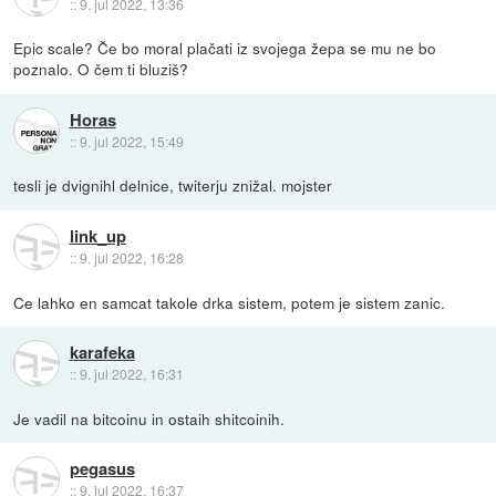
::
9. jul 2022, 13:36
Epic scale? Če bo moral plačati iz svojega žepa se mu ne bo
poznalo. O čem ti bluziš?
Horas
::
9. jul 2022, 15:49
tesli je dvignihl delnice, twiterju znižal. mojster
link_up
::
9. jul 2022, 16:28
Ce lahko en samcat takole drka sistem, potem je sistem zanic.
karafeka
::
9. jul 2022, 16:31
Je vadil na bitcoinu in ostaih shitcoinih.
pegasus
::
9. jul 2022, 16:37