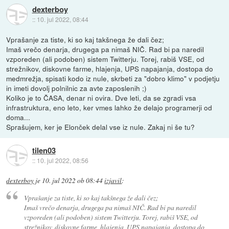
dexterboy
::
10. jul 2022, 08:44
Vprašanje za tiste, ki so kaj takšnega že dali čez;
Imaš vrečo denarja, drugega pa nimaš NIČ. Rad bi pa naredil
vzporeden (ali podoben) sistem Twitterju. Torej, rabiš VSE, od
strežnikov, diskovne farme, hlajenja, UPS napajanja, dostopa do
medmrežja, spisati kodo iz nule, skrbeti za "dobro klimo" v podjetju
in imeti dovolj polnilnic za avte zaposlenih ;)
Koliko je to ČASA, denar ni ovira. Dve leti, da se zgradi vsa
infrastruktura, eno leto, ker vmes lahko že delajo programerji od
doma...
Sprašujem, ker je Elonček delal vse iz nule. Zakaj ni še tu?
tilen03
::
10. jul 2022, 08:56
dexterboy
je
10. jul 2022 ob 08:44
izjavil
:
Vprašanje za tiste, ki so kaj takšnega že dali čez;
Imaš vrečo denarja, drugega pa nimaš NIČ. Rad bi pa naredil
vzporeden (ali podoben) sistem Twitterju. Torej, rabiš VSE, od
strežnikov, diskovne farme, hlajenja, UPS napajanja, dostopa do