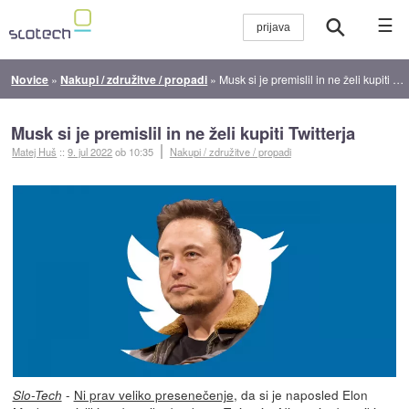
☰
Novice
»
Nakupi / združitve / propadi
»
Musk si je premislil in ne želi kupiti Twitterja
Musk si je premislil in ne želi kupiti Twitterja
Matej Huš
::
9. jul 2022
ob 10:35
Nakupi / združitve / propadi
-
Ni prav veliko presenečenje
, da si je naposled Elon
Slo-Tech