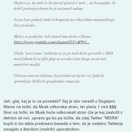
Dejstvo je, da tudi če bo moral plačaš 1 mrd ... ne bo panike. Je
dobil podarjen denar ko je naznanil nakup.
Se pa lepo pokaže kako ti bogataši na vrhu lahko manipulirajo
brez posledic.
Malce se podučite, tale kanal ima dosti o Elonu:
https://www.youtube.com/channel/UCgKWj1...
Glede "prevzema" twitterja se je pa tudi dosti govorilo v ZDA
med folkom ki ni glih glup in seveda čisto druge stvari kot
množični mediji.
Ubistvu sem res šokiran, bi pričakoval da bo več ljudi ki
spremljajo SloTech spregledalo situacijo.
Jah, glej, kaj je tu za povedati? Saj je isto naredil z Dogejem.
Nismo na točki, da Musk odkoraka stran, ter plača 1 mrd $$$.
Smo na točki, ko Musk hoče odkorakati stran (če je kaj zaslužil z
delnico ali ne), uprava ga bo pa tožila, da zdaj Twitter *MORA*
kupiti in bo tekla predvsem beseda o tem, če je vodstvo Twitterja
zavajalo s številom (realnih) uporabnikov.