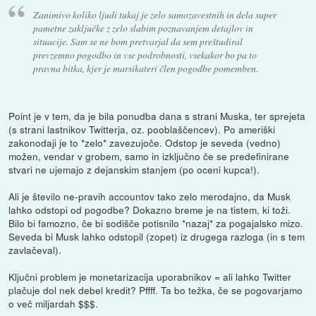
Zanimivo koliko ljudi tukaj je zelo samozavestnih in dela super
pametne zaključke z zelo slabim poznavanjem detajlov in
situacije. Sam se ne bom pretvarjal da sem preštudiral
prevzemno pogodbo in vse podrobnosti, vsekakor bo pa to
pravna bitka, kjer je marsikateri člen pogodbe pomemben.
Point je v tem, da je bila ponudba dana s strani Muska, ter sprejeta
(s strani lastnikov Twitterja, oz. pooblaščencev). Po ameriški
zakonodaji je to *zelo* zavezujoče. Odstop je seveda (vedno)
možen, vendar v grobem, samo in izključno če se predefinirane
stvari ne ujemajo z dejanskim stanjem (po oceni kupca!).
Ali je število ne-pravih accountov tako zelo merodajno, da Musk
lahko odstopi od pogodbe? Dokazno breme je na tistem, ki toži.
Bilo bi famozno, če bi sodišče potisnilo *nazaj* za pogajalsko mizo.
Seveda bi Musk lahko odstopil (zopet) iz drugega razloga (in s tem
zavlačeval).
Ključni problem je monetarizacija uporabnikov = ali lahko Twitter
plačuje dol nek debel kredit? Pffff. Ta bo težka, če se pogovarjamo
o več miljardah $$$.