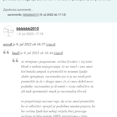
Zgodovina sprememb…
spremenilo:
bbbbbb2015
(
9. jul 2022 ob 17:13
)
bbbbbb2015
::
9. jul 2022, 17:19
miroB
je
9. jul 2022 ob 16:57
izjavil
:
kuall
je
9. jul 2022 ob 16:44
izjavil
:
se strinjam s pegasusom. večina levakov v tej temi
blodi o nekem nategovanju. če ne rineš v eno smer
kot butala ampak si premisliš to neumni ljudje
slabo sprejmejo. racionalno pa si je na sredi poti
premisliti in iti v drugo smer, če si vmes dobil nove
podatke. racionalno je dvomiti v svoje odločitve in
jih tudi spremeniti. musk je racionalen človek.
to prepričanje navane raje, da si ne smeš premisliti,
ko si odločitev sprejel je podobna unemu pojavu, ko
bo večina ljudi kar nekaj verjela brez pravega
razloga in bila potem 100% prepričana v tisto,