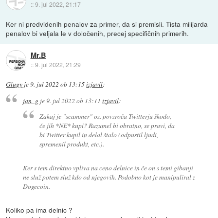
::
9. jul 2022, 21:17
Ker ni predvidenih penalov za primer, da si premisli. Tista milijarda
penalov bi veljala le v določenih, precej specifičnih primerih.
Mr.B
::
9. jul 2022, 21:29
Glugy
je
9. jul 2022 ob 13:15
izjavil
:
jan_g
je
9. jul 2022 ob 13:11
izjavil
:
Zakaj je "scammer" oz. povzroča Twitterju škodo,
če jih *NE* kupi? Razumel bi obratno, se pravi, da
bi Twitter kupil in delal štalo (odpustil ljudi,
spremenil produkt, etc.).
Ker s tem direktno vpliva na ceno delnice in če on s temi gibanji
ne služ potem služ kdo od njegovih. Podobno kot je manipuliral z
Dogecoin.
Koliko pa ima delnic ?