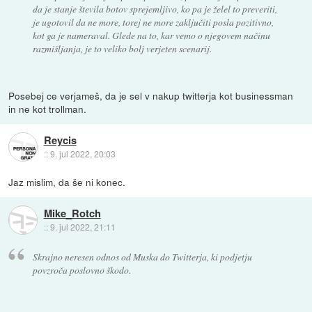
da je stanje števila botov sprejemljivo, ko pa je želel to preveriti,
je ugotovil da ne more, torej ne more zaključiti posla pozitivno,
kot ga je nameraval. Glede na to, kar vemo o njegovem načinu
razmišljanja, je to veliko bolj verjeten scenarij.
Posebej ce verjameš, da je sel v nakup twitterja kot businessman
in ne kot trollman.
Reycis
::
9. jul 2022, 20:03
Jaz mislim, da še ni konec.
Mike_Rotch
::
9. jul 2022, 21:11
Skrajno neresen odnos od Muska do Twitterja, ki podjetju
povzroča poslovno škodo.