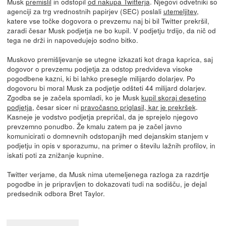
Musk
premislil
in odstopil
od nakupa Twitterja
. Njegovi odvetniki so
agenciji za trg vrednostnih papirjev (SEC) poslali
utemeljitev
,
katere vse točke dogovora o prevzemu naj bi bil Twitter prekršil,
zaradi česar Musk podjetja ne bo kupil. V podjetju trdijo, da nič od
tega ne drži in napovedujejo sodno bitko.
Muskovo premišljevanje se utegne izkazati kot draga kaprica, saj
dogovor o prevzemu podjetja za odstop predvideva visoke
pogodbene kazni, ki bi lahko presegle milijardo dolarjev. Po
dogovoru bi moral Musk za podjetje odšteti 44 milijard dolarjev.
Zgodba se je začela spomladi, ko je Musk
kupil skoraj desetino
podjetja
, česar sicer ni
pravočasno priglasil, kar je prekršek
.
Kasneje je vodstvo podjetja prepričal, da je sprejelo njegovo
prevzemno ponudbo. Že kmalu zatem pa je začel javno
komunicirati o domnevnih odstopanjih med dejanskim stanjem v
podjetju in opis v sporazumu, na primer o številu lažnih profilov, in
iskati poti za znižanje kupnine.
Twitter verjame, da Musk nima utemeljenega razloga za razdrtje
pogodbe in je pripravljen to dokazovati tudi na sodišču, je dejal
predsednik odbora Bret Taylor.