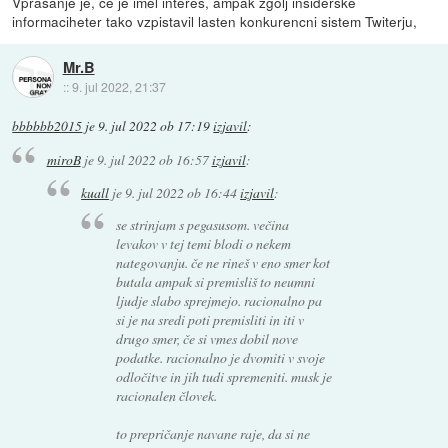
Vprasanje je, ce je imel interes, ampak zgolj insiderske
informaciheter tako vzpistavil lasten konkurencni sistem Twiterju,
Mr.B
::
9. jul 2022, 21:37
bbbbbb2015
je
9. jul 2022 ob 17:19
izjavil
:
miroB
je
9. jul 2022 ob 16:57
izjavil
:
kuall
je
9. jul 2022 ob 16:44
izjavil
:
se strinjam s pegasusom. večina
levakov v tej temi blodi o nekem
nategovanju. če ne rineš v eno smer kot
butala ampak si premisliš to neumni
ljudje slabo sprejmejo. racionalno pa
si je na sredi poti premisliti in iti v
drugo smer, če si vmes dobil nove
podatke. racionalno je dvomiti v svoje
odločitve in jih tudi spremeniti. musk je
racionalen človek.
to prepričanje navane raje, da si ne