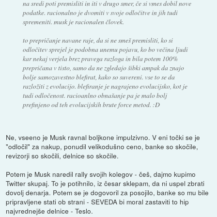
na sredi poti premisliti in iti v drugo smer, če si vmes dobil nove
podatke. racionalno je dvomiti v svoje odločitve in jih tudi
spremeniti. musk je racionalen človek.
to prepričanje navane raje, da si ne smeš premisliti, ko si
odločitev sprejel je podobna unemu pojavu, ko bo večina ljudi
kar nekaj verjela brez pravega razloga in bila potem 100%
prepričana v tisto, samo da ne zgledajo šibki ampak da znajo
bolje samozavestno blefirat, kako so suvereni. vse to se da
razložiti z evolucijo. blefiranje je nagrajeno evolucijsko, kot je
tudi odločenost. racioanlno obnašanje pa je malo bolj
prefinjeno od teh evolucijskih brute force metod. :D
Ne, vseeno je Musk ravnal boljkone impulzivno. V eni točki se je
"odločil" za nakup, ponudil velikodušno ceno, banke so skočile,
revizorji so skočili, delnice so skočile.
Potem je Musk naredil rally svojih kolegov - češ, dajmo kupimo
Twitter skupaj. To je potihnilo, iz česar sklepam, da ni uspel zbrati
dovolj denarja. Potem se je dogovoril za posojilo, banke so mu bile
pripravljene stati ob strani - SEVEDA bi moral zastaviti to hip
najvrednejše delnice - Teslo.