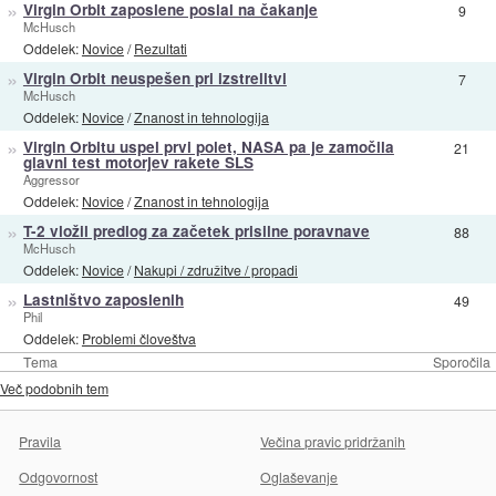
»
Virgin Orbit zaposlene poslal na čakanje
9
McHusch
Oddelek:
Novice
/
Rezultati
»
Virgin Orbit neuspešen pri izstrelitvi
7
McHusch
Oddelek:
Novice
/
Znanost in tehnologija
»
Virgin Orbitu uspel prvi polet, NASA pa je zamočila
21
glavni test motorjev rakete SLS
Aggressor
Oddelek:
Novice
/
Znanost in tehnologija
»
T-2 vložil predlog za začetek prisilne poravnave
88
McHusch
Oddelek:
Novice
/
Nakupi / združitve / propadi
»
Lastništvo zaposlenih
49
Phil
Oddelek:
Problemi človeštva
Tema
Sporočila
Več podobnih tem
Pravila
Večina pravic pridržanih
Odgovornost
Oglaševanje