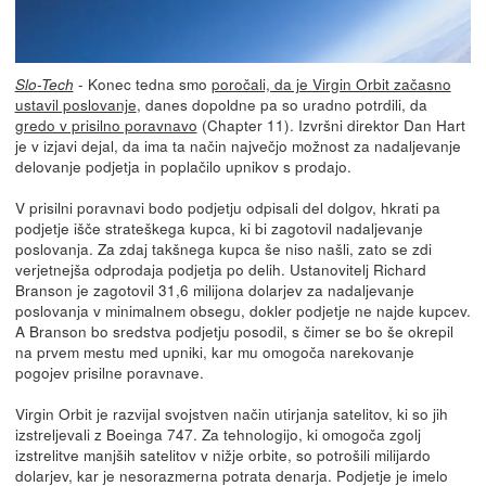
- Konec tedna smo
poročali, da je Virgin Orbit začasno
Slo-Tech
ustavil poslovanje
, danes dopoldne pa so uradno potrdili, da
gredo v prisilno poravnavo
(Chapter 11). Izvršni direktor Dan Hart
je v izjavi dejal, da ima ta način največjo možnost za nadaljevanje
delovanje podjetja in poplačilo upnikov s prodajo.
V prisilni poravnavi bodo podjetju odpisali del dolgov, hkrati pa
podjetje išče strateškega kupca, ki bi zagotovil nadaljevanje
poslovanja. Za zdaj takšnega kupca še niso našli, zato se zdi
verjetnejša odprodaja podjetja po delih. Ustanovitelj Richard
Branson je zagotovil 31,6 milijona dolarjev za nadaljevanje
poslovanja v minimalnem obsegu, dokler podjetje ne najde kupcev.
A Branson bo sredstva podjetju posodil, s čimer se bo še okrepil
na prvem mestu med upniki, kar mu omogoča narekovanje
pogojev prisilne poravnave.
Virgin Orbit je razvijal svojstven način utirjanja satelitov, ki so jih
izstreljevali z Boeinga 747. Za tehnologijo, ki omogoča zgolj
izstrelitve manjših satelitov v nižje orbite, so potrošili milijardo
dolarjev, kar je nesorazmerna potrata denarja. Podjetje je imelo