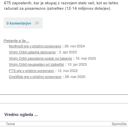
675 zaposlenih, kar je skupaj z razvojem stalo več, kot so lahko
računali za posamezno izstrelitev (12-14 milijonov dolarjev).
0 komentarjev
Preberite si še…
Northvolt gre v prisilno poravnavo
::
26. nov 2024
Virgin Orbit ustavlja delovanje
::
2. apr 2023
Virgin Orbit zaposlene poslal na čakanje
::
16. mar 2023
Virgin Orbit neuspešen pri izstrelitvi
::
10. jan 2023
FTX gre v prisilno poravnavo
::
12. nov 2022
OneWeb gre v prisilno poravnavo
::
28. mar 2020
Vredno ogleda ...
Tema
Sporočila