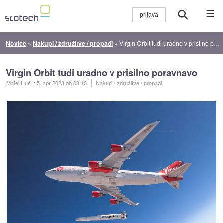
☰
Novice
»
Nakupi / združitve / propadi
»
Virgin Orbit tudi uradno v prisilno poravnavo
Virgin Orbit tudi uradno v prisilno poravnavo
Matej Huš
::
5. apr 2023
ob 08:10
Nakupi / združitve / propadi