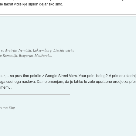
e takrat vidiš kje slploh dejansko smo.
t so Avstrija, Nemčija, Luksemburg, Liechtenstein.
so Romunija, Bolgarija, Madžarska.
gapur, ... so prav fino pokrite z Google Street View. Your point being? V primeru sled
snega cudnega naslova. Da ne omenjam, da je lahko to zelo uporabno orodje za pro
samemu.
 the Sky.