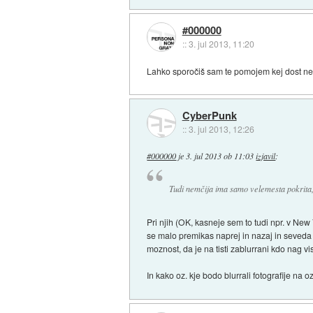
#000000
::
3. jul 2013, 11:20
Lahko sporočiš sam te pomojem kej dost ne šl
CyberPunk
::
3. jul 2013, 12:26
#000000
je
3. jul 2013 ob 11:03
izjavil
:
Tudi nemčija ima samo velemesta pokrita
Pri njih (OK, kasneje sem to tudi npr. v Ne
se malo premikas naprej in nazaj in seveda 
moznost, da je na tisti zablurrani kdo nag vi
In kako oz. kje bodo blurrali fotografije na