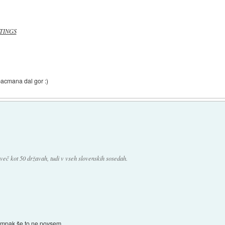
TINGS
pacmana dal gor :)
 več kot 50 državah, tudi v vseh slovenskih sosedah.
ampak še to ne povsem.