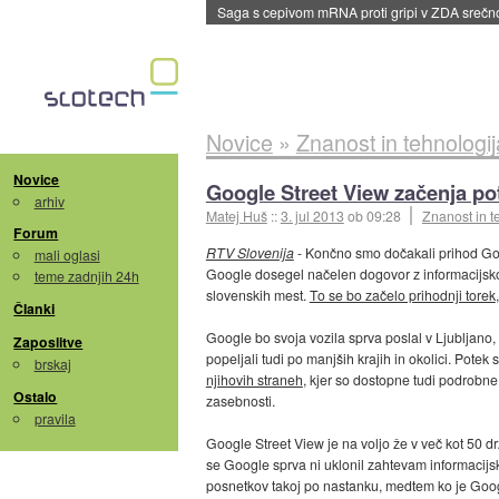
Saga s cepivom mRNA proti gripi v ZDA sreč
Novice
»
Znanost in tehnologij
Novice
Google Street View začenja pot
arhiv
Matej Huš
::
3. jul 2013
ob 09:28
Znanost in t
Forum
RTV Slovenija
- Končno smo dočakali prihod Goo
mali oglasi
Google dosegel načelen dogovor z informacijsko
teme zadnjih 24h
slovenskih mest.
To se bo začelo prihodnji torek
Članki
Google bo svoja vozila sprva poslal v Ljubljano,
Zaposlitve
popeljali tudi po manjših krajih in okolici. Pot
brskaj
njihovih straneh
, kjer so dostopne tudi podrobne
Ostalo
zasebnosti.
pravila
Google Street View je na voljo že v več kot 50 d
se Google sprva ni uklonil zahtevam informacij
posnetkov takoj po nastanku, medtem ko je Google