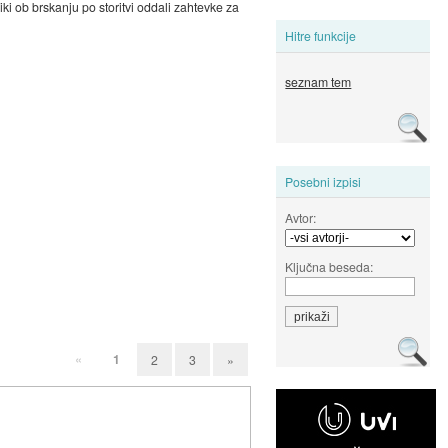
i ob brskanju po storitvi oddali zahtevke za
Hitre funkcije
seznam tem
Posebni izpisi
Avtor:
Ključna beseda:
«
1
2
3
»