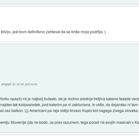
ivijo, jest bom definitivno zahteval da se briše moja podrtija :)
, ampak še to ne povsem.
w Yorku opazil) mi je najbolj butasto, da je recimo srednja tretjina kaksne fasade 
najdes tak kot/posnetek, pod katerim pa ni zablurrana. In vidis, da dejansko ni ta
sel cez balkon :))) Americani pa raje vidijo krvavo truplo kot nagega zivega cloveka.
 ozemlju Slovenije (da ne bodo, ce prav razumem, tega poceli na svojih masinah v Ka