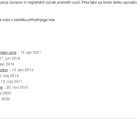
anje obrazov in registrskih oznak posnetih vozil. Prav tako pa bodo lahko uporabnik
 voljo v začetku prihodnjega leta.
nske ulice
::
15. apr 2021
11. jun 2018
 jan 2014
hodov
::
10. dec 2013
9. maj 2013
:
12. maj 2011
je
::
20. nov 2010
ov 2009
n 2009