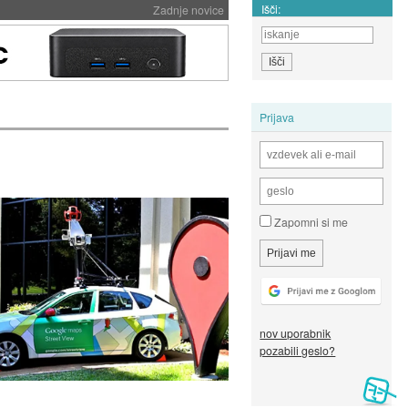
Išči:
Zadnje novice
Prijava
Zapomni si me
nov uporabnik
pozabili geslo?