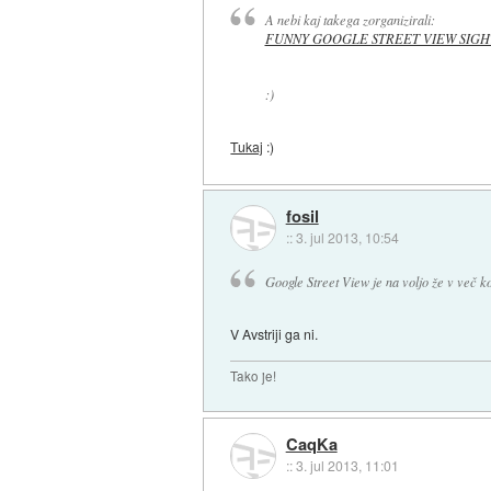
A nebi kaj takega zorganizirali:
FUNNY GOOGLE STREET VIEW SIGH
:)
Tukaj
:)
fosil
::
3. jul 2013, 10:54
Google Street View je na voljo že v več k
V Avstriji ga ni.
Tako je!
CaqKa
::
3. jul 2013, 11:01