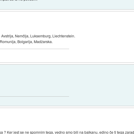
so Avstrija, Nemčija, Luksemburg, Liechtenstein.
 Romunija, Bolgarija, Madžarska.
ksa ? Ker jest se ne spomnim tega, vedno smo bili na balkanu, edino če ti tega zaradi