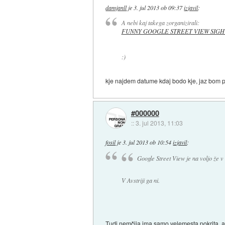
damjanll
je
3. jul 2013 ob 09:37
izjavil
:
A nebi kaj takega zorganizirali:
FUNNY GOOGLE STREET VIEW SIGH
:)
kje najdem datume kdaj bodo kje, jaz bom 
#000000
::
3. jul 2013, 11:03
fosil
je
3. jul 2013 ob 10:54
izjavil
:
Google Street View je na voljo že v
V Avstriji ga ni.
Tudi nemčija ima samo velemesta pokrita, 