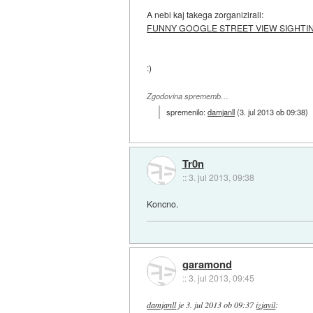
A nebi kaj takega zorganizirali:
FUNNY GOOGLE STREET VIEW SIGHTI
:)
Zgodovina sprememb…
spremenilo:
damjanll
(
3. jul 2013 ob 09:38
)
Tr0n
::
3. jul 2013, 09:38
Koncno.
garamond
::
3. jul 2013, 09:45
damjanll
je
3. jul 2013 ob 09:37
izjavil
: