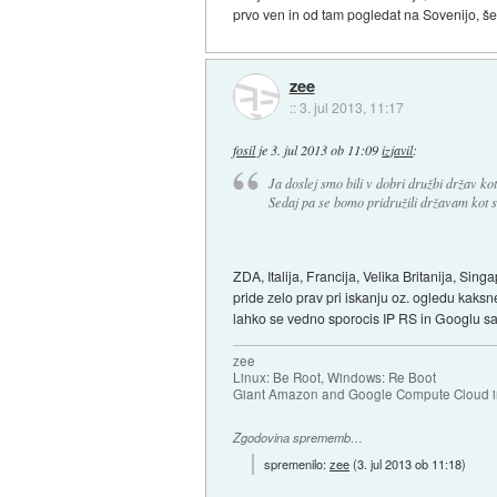
prvo ven in od tam pogledat na Sovenijo, šel
zee
::
3. jul 2013, 11:17
fosil
je
3. jul 2013 ob 11:09
izjavil
:
Ja doslej smo bili v dobri družbi držav ko
Sedaj pa se bomo pridružili državam kot 
ZDA, Italija, Francija, Velika Britanija, Sin
pride zelo prav pri iskanju oz. ogledu kak
lahko se vedno sporocis IP RS in Googlu 
zee
Linux: Be Root, Windows: Re Boot
Giant Amazon and Google Compute Cloud in
Zgodovina sprememb…
spremenilo:
zee
(
3. jul 2013 ob 11:18
)