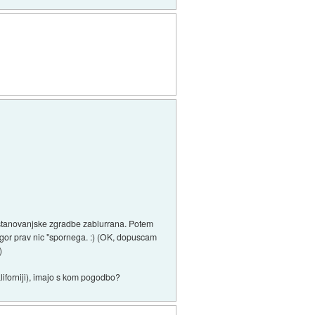
vecstanovanjske zgradbe zablurrana. Potem
m gor prav nic "spornega. :) (OK, dopuscam
)
liforniji), imajo s kom pogodbo?