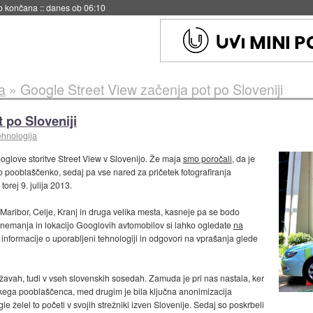
no končana
::
danes ob 06:10
a
»
Google Street View začenja pot po Sloveniji
 po Sloveniji
ehnologija
glove storitve Street View v Slovenijo. Že maja
smo poročali
, da je
 pooblaščenko, sedaj pa vse nared za pričetek fotografiranja
, torej 9. julija 2013.
 Maribor, Celje, Kranj in druga velika mesta, kasneje pa se bodo
ek snemanja in lokacijo Googlovih avtomobilov si lahko ogledate
na
 informacije o uporabljeni tehnologiji in odgovori na vprašanja glede
ržavah, tudi v vseh slovenskih sosedah. Zamuda je pri nas nastala, ker
skega pooblaščenca, med drugim je bila ključna anonimizacija
 želel to početi v svojih strežniki izven Slovenije. Sedaj so poskrbeli