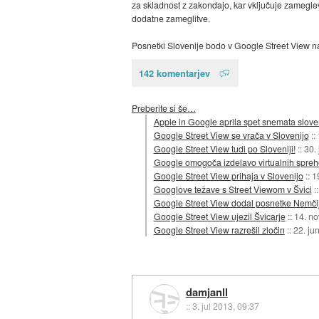
za skladnost z zakondajo, kar vključuje zameglev
dodatne zameglitve.
Posnetki Slovenije bodo v Google Street View na
142 komentarjev
Preberite si še…
Apple in Google aprila spet snemata slove
Google Street View se vrača v Slovenijo
::
Google Street View tudi po Sloveniji!
::
30.
Google omogoča izdelavo virtualnih spre
Google Street View prihaja v Slovenijo
::
1
Googlove težave s Street Viewom v Švici
:
Google Street View dodal posnetke Nemči
Google Street View ujezil Švicarje
::
14. n
Google Street View razrešil zločin
::
22. ju
damjanll
::
3. jul 2013, 09:37