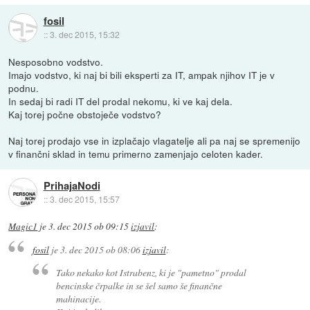
fosil
::
3. dec 2015, 15:32
Nesposobno vodstvo.
Imajo vodstvo, ki naj bi bili eksperti za IT, ampak njihov IT je v
podnu.
In sedaj bi radi IT del prodal nekomu, ki ve kaj dela.
Kaj torej počne obstoječe vodstvo?
Naj torej prodajo vse in izplačajo vlagatelje ali pa naj se spremenijo
v finančni sklad in temu primerno zamenjajo celoten kader.
PrihajaNodi
::
3. dec 2015, 15:57
Magic1
je
3. dec 2015 ob 09:15
izjavil
:
fosil
je
3. dec 2015 ob 08:06
izjavil
:
Tako nekako kot Istrabenz, ki je "pametno" prodal
bencinske črpalke in se šel samo še finančne
mahinacije.