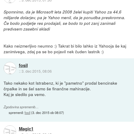
Spomnimo, da je Microsoft leta 2008 želel kupiti Yahoo za 44,6
milijarde dolarjev, pa je Yahoo menil, da je ponudba preskromna.
Če bodo podjetje res prodajali, se bodo to pot zanj zanimali
predvsem zasebni skladi
Kako neizmerljivo neumno :) Takrat bi bilo lahko iz Yahooja še kaj
zanimivega, zdaj pa se bo pojavil nek čuden lastnik :)
fosil
::
3. dec 2015, 08:06
Tako nekako kot Istrabenz, ki je "pametno" prodal bencinske
črpalke in se šel samo še finančne mahinacije.
Kaj je sledilo pa vemo.
Zgodovina sprememb…
spremenil:
fosil
(
3. dec 2015 ob 08:07
)
Magic1