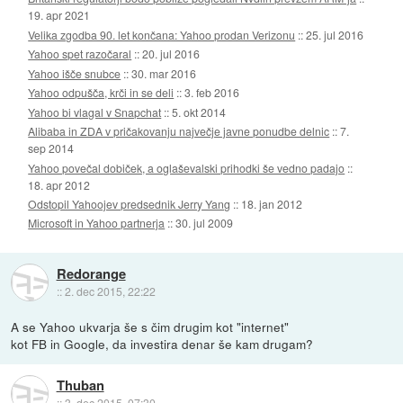
19. apr 2021
Velika zgodba 90. let končana: Yahoo prodan Verizonu
::
25. jul 2016
Yahoo spet razočaral
::
20. jul 2016
Yahoo išče snubce
::
30. mar 2016
Yahoo odpušča, krči in se deli
::
3. feb 2016
Yahoo bi vlagal v Snapchat
::
5. okt 2014
Alibaba in ZDA v pričakovanju največje javne ponudbe delnic
::
7.
sep 2014
Yahoo povečal dobiček, a oglaševalski prihodki še vedno padajo
::
18. apr 2012
Odstopil Yahoojev predsednik Jerry Yang
::
18. jan 2012
Microsoft in Yahoo partnerja
::
30. jul 2009
Redorange
::
2. dec 2015, 22:22
A se Yahoo ukvarja še s čim drugim kot "internet"
kot FB in Google, da investira denar še kam drugam?
Thuban
::
3. dec 2015, 07:30