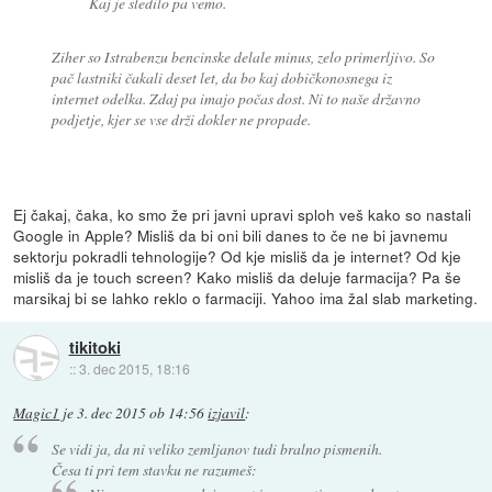
Kaj je sledilo pa vemo.
Ziher so Istrabenzu bencinske delale minus, zelo primerljivo. So
pač lastniki čakali deset let, da bo kaj dobičkonosnega iz
internet odelka. Zdaj pa imajo počas dost. Ni to naše državno
podjetje, kjer se vse drži dokler ne propade.
Ej čakaj, čaka, ko smo že pri javni upravi sploh veš kako so nastali
Google in Apple? Misliš da bi oni bili danes to če ne bi javnemu
sektorju pokradli tehnologije? Od kje misliš da je internet? Od kje
misliš da je touch screen? Kako misliš da deluje farmacija? Pa še
marsikaj bi se lahko reklo o farmaciji. Yahoo ima žal slab marketing.
tikitoki
::
3. dec 2015, 18:16
Magic1
je
3. dec 2015 ob 14:56
izjavil
:
Se vidi ja, da ni veliko zemljanov tudi bralno pismenih.
Česa ti pri tem stavku ne razumeš: