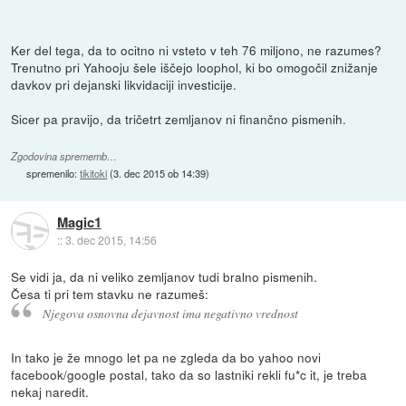
Ker del tega, da to ocitno ni vsteto v teh 76 miljono, ne razumes?
Trenutno pri Yahooju šele iščejo loophol, ki bo omogočil znižanje
davkov pri dejanski likvidaciji investicije.
Sicer pa pravijo, da tričetrt zemljanov ni finančno pismenih.
Zgodovina sprememb…
spremenilo:
tikitoki
(
3. dec 2015 ob 14:39
)
Magic1
::
3. dec 2015, 14:56
Se vidi ja, da ni veliko zemljanov tudi bralno pismenih.
Česa ti pri tem stavku ne razumeš:
Njegova osnovna dejavnost ima negativno vrednost
In tako je že mnogo let pa ne zgleda da bo yahoo novi
facebook/google postal, tako da so lastniki rekli fu*c it, je treba
nekaj naredit.