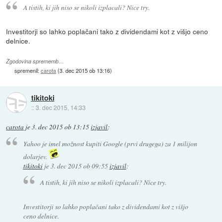
A tistih, ki jih niso se nikoli izplacali? Nice try.
Investitorji so lahko poplačani tako z dividendami kot z višjo ceno
delnice.
Zgodovina sprememb…
spremenil:
carota
(
3. dec 2015 ob 13:16
)
tikitoki
::
3. dec 2015, 14:33
carota
je
3. dec 2015 ob 13:15
izjavil
:
Yahoo je imel možnost kupiti Google (prvi drugega) za 1 milijon
dolarjev.
tikitoki
je
3. dec 2015 ob 09:55
izjavil
:
A tistih, ki jih niso se nikoli izplacali? Nice try.
Investitorji so lahko poplačani tako z dividendami kot z višjo
ceno delnice.