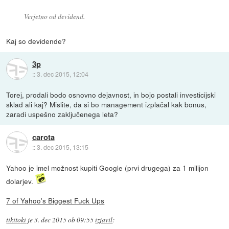
Verjetno od devidend.
Kaj so devidende?
3p
::
3. dec 2015, 12:04
Torej, prodali bodo osnovno dejavnost, in bojo postali investicijski
sklad ali kaj? Mislite, da si bo management izplačal kak bonus,
zaradi uspešno zaključenega leta?
carota
::
3. dec 2015, 13:15
Yahoo je imel možnost kupiti Google (prvi drugega) za 1 milijon
dolarjev.
7 of Yahoo's Biggest Fuck Ups
tikitoki
je
3. dec 2015 ob 09:55
izjavil
: