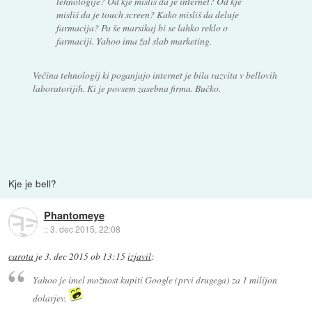
tehnologije? Od kje misliš da je internet? Od kje
misliš da je touch screen? Kako misliš da deluje
farmacija? Pa še marsikaj bi se lahko reklo o
farmaciji. Yahoo ima žal slab marketing.
Večina tehnologij ki poganjajo internet je bila razvita v bellovih
laboratorijih. Ki je povsem zasebna firma. Bučko.
Kje je bell?
Phantomeye
::
3. dec 2015, 22:08
carota
je
3. dec 2015 ob 13:15
izjavil
:
Yahoo je imel možnost kupiti Google (prvi drugega) za 1 milijon
dolarjev.