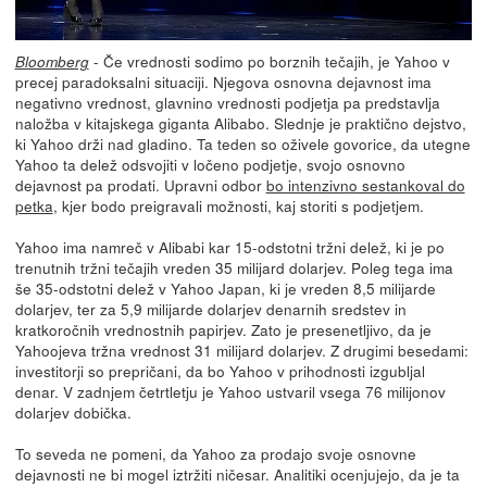
- Če vrednosti sodimo po borznih tečajih, je Yahoo v
Bloomberg
precej paradoksalni situaciji. Njegova osnovna dejavnost ima
negativno vrednost, glavnino vrednosti podjetja pa predstavlja
naložba v kitajskega giganta Alibabo. Slednje je praktično dejstvo,
ki Yahoo drži nad gladino. Ta teden so oživele govorice, da utegne
Yahoo ta delež odsvojiti v ločeno podjetje, svojo osnovno
dejavnost pa prodati. Upravni odbor
bo intenzivno sestankoval do
petka
, kjer bodo preigravali možnosti, kaj storiti s podjetjem.
Yahoo ima namreč v Alibabi kar 15-odstotni tržni delež, ki je po
trenutnih tržni tečajih vreden 35 milijard dolarjev. Poleg tega ima
še 35-odstotni delež v Yahoo Japan, ki je vreden 8,5 milijarde
dolarjev, ter za 5,9 milijarde dolarjev denarnih sredstev in
kratkoročnih vrednostnih papirjev. Zato je presenetljivo, da je
Yahoojeva tržna vrednost 31 milijard dolarjev. Z drugimi besedami:
investitorji so prepričani, da bo Yahoo v prihodnosti izgubljal
denar. V zadnjem četrtletju je Yahoo ustvaril vsega 76 milijonov
dolarjev dobička.
To seveda ne pomeni, da Yahoo za prodajo svoje osnovne
dejavnosti ne bi mogel iztržiti ničesar. Analitiki ocenjujejo, da je ta