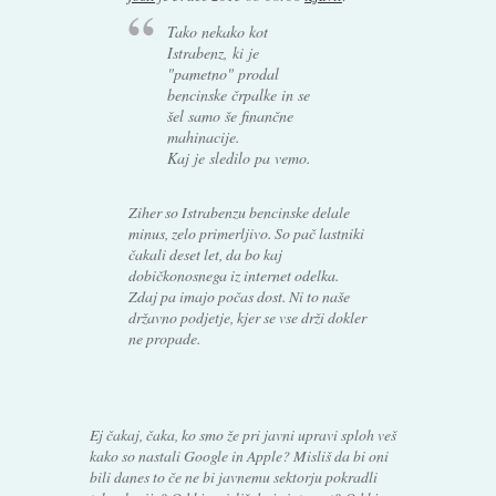
Tako nekako kot
Istrabenz, ki je
"pametno" prodal
bencinske črpalke in se
šel samo še finančne
mahinacije.
Kaj je sledilo pa vemo.
Ziher so Istrabenzu bencinske delale
minus, zelo primerljivo. So pač lastniki
čakali deset let, da bo kaj
dobičkonosnega iz internet odelka.
Zdaj pa imajo počas dost. Ni to naše
državno podjetje, kjer se vse drži dokler
ne propade.
Ej čakaj, čaka, ko smo že pri javni upravi sploh veš
kako so nastali Google in Apple? Misliš da bi oni
bili danes to če ne bi javnemu sektorju pokradli