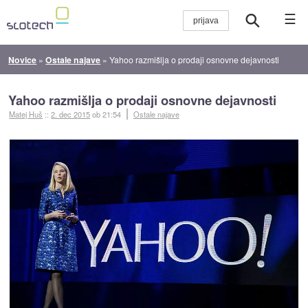
☰
Novice
»
Ostale najave
»
Yahoo razmišlja o prodaji osnovne dejavnosti
Yahoo razmišlja o prodaji osnovne dejavnosti
Matej Huš
::
2. dec 2015
ob 21:54
Ostale najave