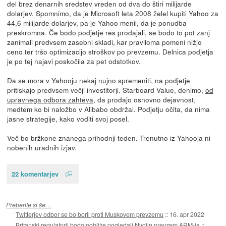
del brez denarnih sredstev vreden od dva do štiri milijarde
dolarjev. Spomnimo, da je Microsoft leta 2008 želel kupiti Yahoo za
44,6 milijarde dolarjev, pa je Yahoo menil, da je ponudba
preskromna. Če bodo podjetje res prodajali, se bodo to pot zanj
zanimali predvsem zasebni skladi, kar praviloma pomeni nižjo
ceno ter tršo optimizacijo stroškov po prevzemu. Delnica podjetja
je po tej najavi poskočila za pet odstotkov.
Da se mora v Yahooju nekaj nujno spremeniti, na podjetje
pritiskajo predvsem večji investitorji. Starboard Value, denimo,
od
upravnega odbora zahteva
, da prodajo osnovno dejavnost,
medtem ko bi naložbo v Alibabo obdržal. Podjetju očita, da nima
jasne strategije, kako voditi svoj posel.
Več bo bržkone znanega prihodnji teden. Trenutno iz Yahooja ni
nobenih uradnih izjav.
22 komentarjev
Preberite si še…
Twitterjev odbor se bo boril proti Muskovem prevzemu
::
16. apr 2022
Britanski regulatorji bodo pobliže pogledali Nvdiin prevzem ARM-ja
::