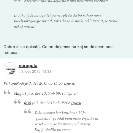
Njegova osnovna dejavnost ima negativno vrednost
In tako je že mnogo let pa ne zgleda da bo yahoo novi
facebook/google postal, tako da so lastniki rekli fu*c it, je treba
nekaj naredit.
Dobro si se opisal:). Ce ne dojames na kaj se dolocen post
nanasa.
noraguta
::
3. dec 2015, 18:33
PrihajaNodi
je
3. dec 2015 ob 15:57
izjavil
:
Magic1
je
3. dec 2015 ob 09:15
izjavil
:
fosil
je
3. dec 2015 ob 08:06
izjavil
:
Tako nekako kot Istrabenz, ki je
"pametno" prodal bencinske črpalke in
se šel samo še finančne mahinacije.
Kaj je sledilo pa vemo.