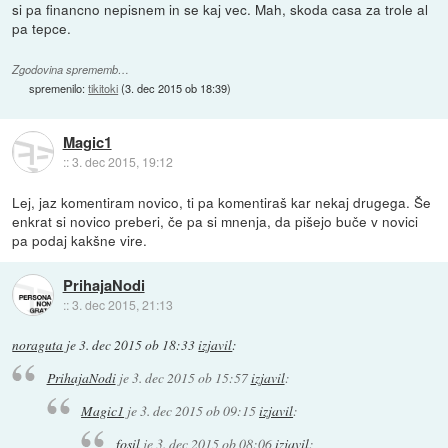
si pa financno nepisnem in se kaj vec. Mah, skoda casa za trole al
pa tepce.
Zgodovina sprememb…
spremenilo:
tikitoki
(
3. dec 2015 ob 18:39
)
Magic1
::
3. dec 2015, 19:12
Lej, jaz komentiram novico, ti pa komentiraš kar nekaj drugega. Še
enkrat si novico preberi, če pa si mnenja, da pišejo buče v novici
pa podaj kakšne vire.
PrihajaNodi
::
3. dec 2015, 21:13
noraguta
je
3. dec 2015 ob 18:33
izjavil
:
PrihajaNodi
je
3. dec 2015 ob 15:57
izjavil
:
Magic1
je
3. dec 2015 ob 09:15
izjavil
:
fosil
je
3. dec 2015 ob 08:06
izjavil
: