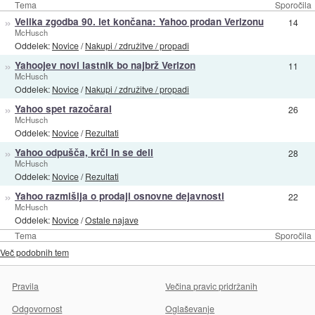
Tema
Sporočila
»
Velika zgodba 90. let končana: Yahoo prodan Verizonu
14
McHusch
Oddelek:
Novice
/
Nakupi / združitve / propadi
»
Yahoojev novi lastnik bo najbrž Verizon
11
McHusch
Oddelek:
Novice
/
Nakupi / združitve / propadi
»
Yahoo spet razočaral
26
McHusch
Oddelek:
Novice
/
Rezultati
»
Yahoo odpušča, krči in se deli
28
McHusch
Oddelek:
Novice
/
Rezultati
»
Yahoo razmišlja o prodaji osnovne dejavnosti
22
McHusch
Oddelek:
Novice
/
Ostale najave
Tema
Sporočila
Več podobnih tem
Pravila
Večina pravic pridržanih
Odgovornost
Oglaševanje