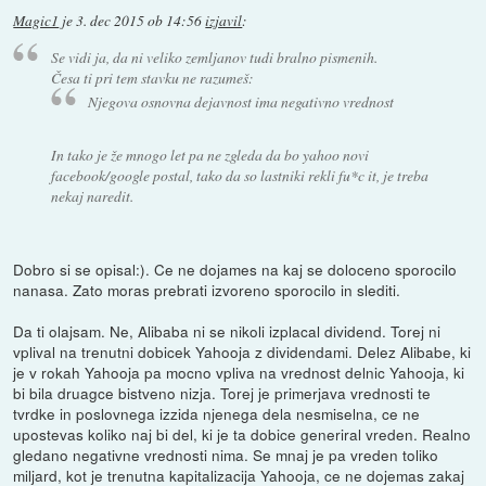
Magic1
je
3. dec 2015 ob 14:56
izjavil
:
Se vidi ja, da ni veliko zemljanov tudi bralno pismenih.
Česa ti pri tem stavku ne razumeš:
Njegova osnovna dejavnost ima negativno vrednost
In tako je že mnogo let pa ne zgleda da bo yahoo novi
facebook/google postal, tako da so lastniki rekli fu*c it, je treba
nekaj naredit.
Dobro si se opisal:). Ce ne dojames na kaj se doloceno sporocilo
nanasa. Zato moras prebrati izvoreno sporocilo in slediti.
Da ti olajsam. Ne, Alibaba ni se nikoli izplacal dividend. Torej ni
vplival na trenutni dobicek Yahooja z dividendami. Delez Alibabe, ki
je v rokah Yahooja pa mocno vpliva na vrednost delnic Yahooja, ki
bi bila druagce bistveno nizja. Torej je primerjava vrednosti te
tvrdke in poslovnega izzida njenega dela nesmiselna, ce ne
upostevas koliko naj bi del, ki je ta dobice generiral vreden. Realno
gledano negativne vrednosti nima. Se mnaj je pa vreden toliko
miljard, kot je trenutna kapitalizacija Yahooja, ce ne dojemas zakaj