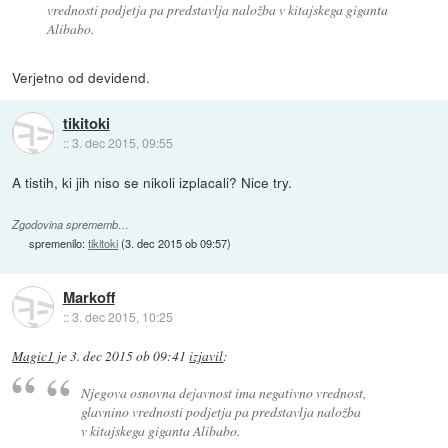
vrednosti podjetja pa predstavlja naložba v kitajskega giganta
Alibabo.
Verjetno od devidend.
tikitoki
::
3. dec 2015, 09:55
A tistih, ki jih niso se nikoli izplacali? Nice try.
Zgodovina sprememb…
spremenilo:
tikitoki
(
3. dec 2015 ob 09:57
)
Markoff
::
3. dec 2015, 10:25
Magic1
je
3. dec 2015 ob 09:41
izjavil
:
Njegova osnovna dejavnost ima negativno vrednost,
glavnino vrednosti podjetja pa predstavlja naložba
v kitajskega giganta Alibabo.