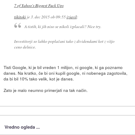
7 of Yahoo's Biggest Fuck Ups
tikitoki
je
3. dec 2015 ob 09:55
izjavil
:
A tistih, ki jih niso se nikoli izplacali? Nice try.
Investitorji so lahko poplačani tako z dividendami kot z višjo
ceno delnice.
Tisti Google, ki je bil vreden 1 milijon, ni google, ki ga poznamo
danes. Na kratko, če bi oni kupili google, ni nobenega zagotovila,
da bi bil 10% tako velik, kot je danes.
Zato je malo neumno primerjati na tak način.
Vredno ogleda ...