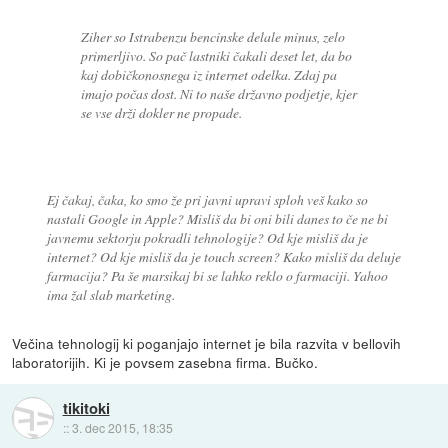
Ziher so Istrabenzu bencinske delale minus, zelo
primerljivo. So pač lastniki čakali deset let, da bo
kaj dobičkonosnega iz internet odelka. Zdaj pa
imajo počas dost. Ni to naše državno podjetje, kjer
se vse drži dokler ne propade.
Ej čakaj, čaka, ko smo že pri javni upravi sploh veš kako so
nastali Google in Apple? Misliš da bi oni bili danes to če ne bi
javnemu sektorju pokradli tehnologije? Od kje misliš da je
internet? Od kje misliš da je touch screen? Kako misliš da deluje
farmacija? Pa še marsikaj bi se lahko reklo o farmaciji. Yahoo
ima žal slab marketing.
Večina tehnologij ki poganjajo internet je bila razvita v bellovih
laboratorijih. Ki je povsem zasebna firma. Bučko.
tikitoki
::
3. dec 2015, 18:35