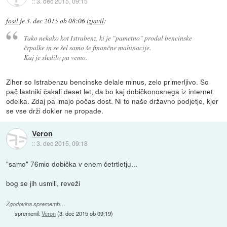
::
3. dec 2015, 09:15
fosil
je
3. dec 2015 ob 08:06
izjavil
:
Tako nekako kot Istrabenz, ki je "pametno" prodal bencinske
črpalke in se šel samo še finančne mahinacije.
Kaj je sledilo pa vemo.
Ziher so Istrabenzu bencinske delale minus, zelo primerljivo. So
pač lastniki čakali deset let, da bo kaj dobičkonosnega iz internet
odelka. Zdaj pa imajo počas dost. Ni to naše državno podjetje, kjer
se vse drži dokler ne propade.
Veron
::
3. dec 2015, 09:18
"samo" 76mio dobička v enem četrtletju...
bog se jih usmili, reveži
Zgodovina sprememb…
spremenil:
Veron
(
3. dec 2015 ob 09:19
)