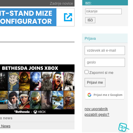
Išči:
Zadnje novice
Prijava
Zapomni si me
nov uporabnik
pozabili geslo?
ox news
x News