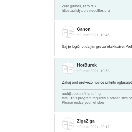
Zero games, zero talk.
https://pristytools.neocities.org
Ganon
::
9. mar 2021, 19:45
Saj je logično, da jim gre za ekskluzive. Po
HotBurek
::
9. mar 2021, 19:58
Zakaj pod pretvezo novice prikrito oglašujet
root@debian:/# iptraf-ng
fatal: This program requires a screen size o
Please resize your window
ZigaZiga
::
9. mar 2021, 20:17