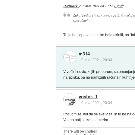
HotBurek
je
9. mar 2021 ob 19:58
izjavil
:
Zakaj pod pretvezo novice prikrito oglašuj
sporočilo"?
To je bolj opozorilo. In ko bojo ukinili, bo "t
m314
::
9. mar 2021, 20:33
V večini novic, ki jih preberem, se omenja
na spisku, pa na namiznih računalnikuh njego
vostok_1
::
9. mar 2021, 20:34
Počutim se, kot da se svet oža. In to ne na 
Vedno bolj se konglomerira.
There will be chutes!