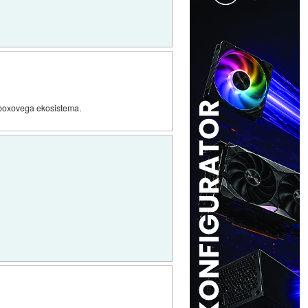
v xboxovega ekosistema.