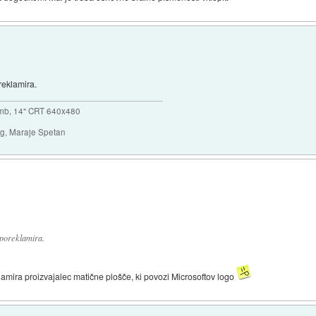
reklamira.
mb, 14" CRT 640x480
ng, Maraje Spetan
 poreklamira.
lamira proizvajalec matične plošče, ki povozi Microsoftov logo