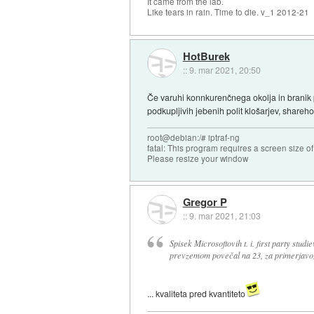
It came from the lab.
Like tears in rain. Time to die. v_1 2012-21
HotBurek
::
9. mar 2021, 20:50
Če varuhi konnkurenčnega okolja in branik pr
podkupljivih jebenih polit klošarjev, shareh
root@debian:/# iptraf-ng
fatal: This program requires a screen size o
Please resize your window
Gregor P
::
9. mar 2021, 21:03
Spisek Microsoftovih t. i. first party studie
prevzemom povečal na 23, za primerjavo, 
... kvaliteta pred kvantiteto