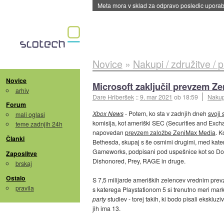
Meta mora v sklad za odpravo posledic uporabe
Novice
»
Nakupi / združitve / 
Novice
Microsoft zaključil prevzem Z
arhiv
Dare Hriberšek
::
9. mar 2021
ob 18:59
Nakupi
Forum
Xbox News
- Potem, ko sta v zadnjih dneh
svoji 
mali oglasi
komisija, kot ameriški SEC (Securities and Exc
teme zadnjih 24h
napovedan
prevzem založbe ZeniMax Media
. K
Članki
Bethesda, skupaj s še osmimi drugimi, med kate
Gameworks, podpisani pod uspešnice kot so Doom,
Zaposlitve
Dishonored, Prey, RAGE in druge.
brskaj
Ostalo
S 7,5 milijarde ameriških zelencev vrednim prevz
pravila
s katerega Playstationom 5 si trenutno meri marke
party
studiev - torej takih, ki bodo pisali ekskl
jih ima 13.