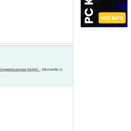
om/news/business-54443...
. Microsofta ni
.