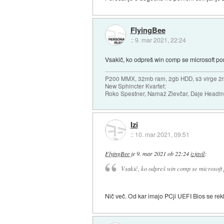
FlyingBee
::
9. mar 2021, 22:24
Vsakič, ko odpreš win comp se microsoft po
P200 MMX, 32mb ram, 2gb HDD, s3 virge 2
New Sphincter Kvartet:
Roko Spestner, Namaž Zlevčar, Daje Headi
Izi
::
10. mar 2021, 09:51
FlyingBee
je
9. mar 2021 ob 22:24
izjavil
:
Vsakič, ko odpreš win comp se microsoft
Nič več. Od kar imajo PCji UEFI Bios se rek