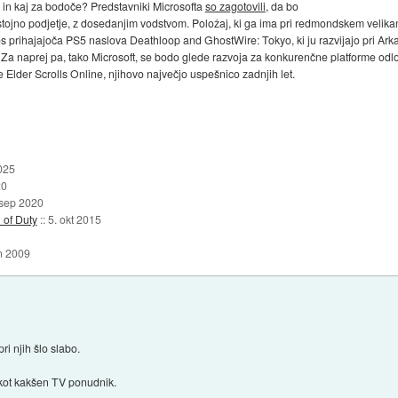
in kaj za bodoče? Predstavniki Microsofta
so zagotovili
, da bo
ojno podjetje, z dosedanjim vodstvom. Položaj, ki ga ima pri redmondskem velikan
tos prihajajoča PS5 naslova Deathloop and GhostWire: Tokyo, ki ju razvijajo pri A
 Za naprej pa, tako Microsoft, se bodo glede razvoja za konkurenčne platforme od
Elder Scrolls Online, njihovo največjo uspešnico zadnjih let.
025
20
 sep 2020
 of Duty
::
5. okt 2015
n 2009
i njih šlo slabo.
 kot kakšen TV ponudnik.