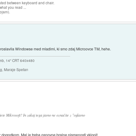
cated between keyboard and chair.
hat you read ...
sojam).
roslavila Windowse med mladimi, ki smo zdaj Microovce TM, hehe.
mb, 14" CRT 640x480
ng, Maraje Spetan
ete Mikrosoft? In zakaj tega jasno ne označite z "oglasno
 dogodkom. Mal je treba osnovne bralne pismenosti vklopit.