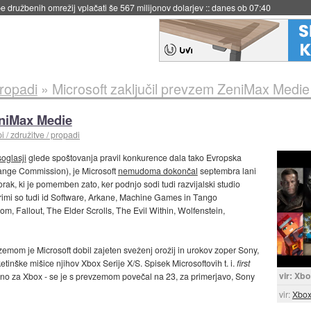
 družbenih omrežij vplačati še 567 milijonov dolarjev
::
danes ob 07:40
propadi
»
Microsoft zaključil prevzem ZeniMax Medie
eniMax Medie
 / združitve / propadi
soglasji
glede spoštovanja pravil konkurence dala tako Evropska
hange Commission), je Microsoft
nemudoma dokončal
septembra lani
orak, ki je pomemben zato, ker podnjo sodi tudi razvijalski studio
rimi so tudi id Software, Arkane, Machine Games in Tango
 Fallout, The Elder Scrolls, The Evil Within, Wolfenstein,
emom je Microsoft dobil zajeten sveženj orožij in urokov zoper Sony,
tinške mišice njihov Xbox Serije X/S. Spisek Microsoftovih t. i.
first
vir: Xb
uzivno za Xbox - se je s prevzemom povečal na 23, za primerjavo, Sony
vir:
Xbo