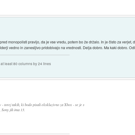
ed monopolisti pravijo, da je vse vredu, potem bo že držalo. In je čisto za verjet, 
olderji vedno in zanesljivo pridobivajo na vrednosti. Delja dobro. Ma kaki dobro. Odl
f at least 80 columns by 24 lines
v - torej takih, ki bodo pisali ekskluzivno za Xbox - se je s
Sony jih ima 13.