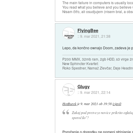
The main failure in computers is usually lo
You read what you believe and you believe w
Nisam čit'o, ali osudjujem (nisem bral, a ob
FlyingBee
::
9. mar 2021, 21:38
Lepo, da končno ownajo Doom, zadeva je p
P200 MMX, 32mb ram, 2gb HDD, s3 virge 2
New Sphincter Kvartet:
Roko Spestner, Namaž Zlevčar, Daje Headi
Glugy
::
9. mar 2021, 22:14
HotBurek
je
9. mar 2021 ob 19:58
izjavil
:
Zakaj pod pretvezo novice prikrito oglašuj
sporočilo"?
Poročanje o dogodku ne pomeni strinjanje z