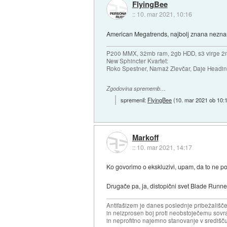
FlyingBee
::
10. mar 2021, 10:16
American Megatrends, najbolj znana neznana
P200 MMX, 32mb ram, 2gb HDD, s3 virge 2
New Sphincter Kvartet:
Roko Spestner, Namaž Zlevčar, Daje Headi
Zgodovina sprememb…
spremenil:
FlyingBee
(
10. mar 2021 ob 10:
Markoff
::
10. mar 2021, 14:17
Ko govorimo o ekskluzivi, upam, da to ne pom
Drugače pa, ja, distopični svet Blade Run
Antifašizem je danes poslednje pribežališče
in neizprosen boj proti neobstoječemu sovr
in neprofitno najemno stanovanje v središču