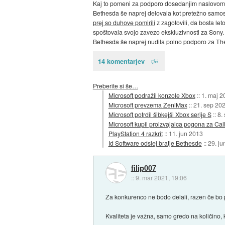
Kaj to pomeni za podporo dosedanjim naslovom 
Bethesda še naprej delovala kot pretežno samost
prej so duhove pomirili
z zagotovili, da bosta le
spoštovala svojo zavezo ekskluzivnosti za Sony.
Bethesda še naprej nudila polno podporo za The 
14 komentarjev
Preberite si še…
Microsoft podražil konzole Xbox
::
1. maj 2
Microsoft prevzema ZeniMax
::
21. sep 20
Microsoft potrdil šibkejši Xbox serije S
::
8.
Microsoft kupil proizvajalca pogona za Call
PlayStation 4 razkrit
::
11. jun 2013
Id Software odslej bratje Bethesde
::
29. ju
filip007
::
9. mar 2021, 19:06
Za konkurenco ne bodo delali, razen če bo pr
Kvaliteta je važna, samo gredo na količino,