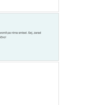
dvomit pa nima smisel. Sej, zarad
ično!