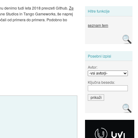
u denimo tudi leta 2018 prevzeti Github.
Že
Hitre funkcije
rkane Studios in Tango Gameworks, še naprej
ločali od primera do primera. Podobno bo
seznam tem
Posebni izpisi
Avtor:
Ključna beseda: