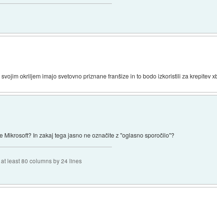
d svojim okriljem imajo svetovno priznane franšize in to bodo izkoristili za krepite
e Mikrosoft? In zakaj tega jasno ne označite z "oglasno sporočilo"?
f at least 80 columns by 24 lines