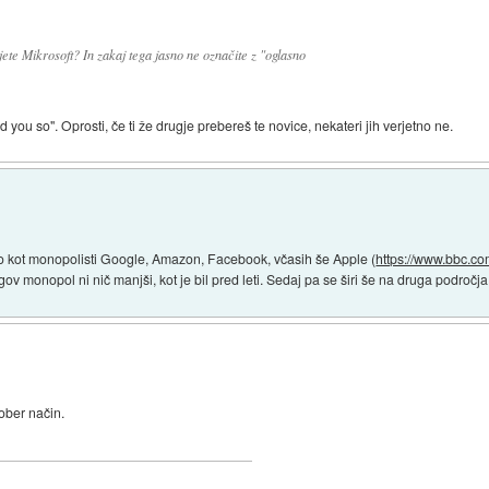
ete Mikrosoft? In zakaj tega jasno ne označite z "oglasno
old you so". Oprosti, če ti že drugje prebereš te novice, nekateri jih verjetno ne.
njo kot monopolisti Google, Amazon, Facebook, včasih še Apple (
https://www.bbc.c
v monopol ni nič manjši, kot je bil pred leti. Sedaj pa se širi še na druga področja
dober način.