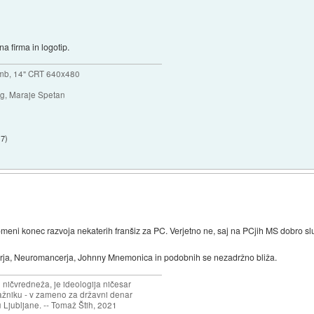
 firma in logotip.
mb, 14" CRT 640x480
ng, Maraje Spetan
17
)
eni konec razvoja nekaterih franšiz za PC. Verjetno ne, saj na PCjih MS dobro služi
nerja, Neuromancerja, Johnny Mnemonica in podobnih se nezadržno bliža.
 ničvredneža, je ideologija ničesar
ažniku - v zameno za državni denar
 Ljubljane. -- Tomaž Štih, 2021