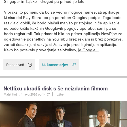
Singapur in Tajsko - drugod pa prihodnje leto.
V praksi to pomeni, da bo še vedno mogoče nameščati aplikacije,
ki niso del Play Stora, bo pa potreben Googlov podpis. Tega bodo
razvijalci dobili, če bodo plačali manjšo pristojbino in če aplikacije
ne bodo kršile kakšnih Googlovih pogojev uporabe, sami pa se
bodo registrirali. Tak primer bi bila na primer aplikacija NewPipe za
ogledovanje posnetkov na YouTubu brez reklam in brez povezave,
zaradi česar njeni razvijalci že svarijo pred izginotjem aplikacije.
Kako bo potekalo preverjanje založnikov,
je Google...
64 komentarjev
Preberi več
Netflixu ukradli disk s še neizdanim filmom
Matej Huš
::
1. avg 2026
ob 14:57
Tožbe