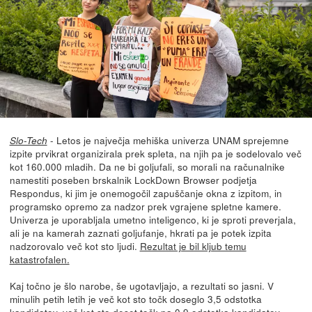
- Letos je največja mehiška univerza UNAM sprejemne
Slo-Tech
izpite prvikrat organizirala prek spleta, na njih pa je sodelovalo več
kot 160.000 mladih. Da ne bi goljufali, so morali na računalnike
namestiti poseben brskalnik LockDown Browser podjetja
Respondus, ki jim je onemogočil zapuščanje okna z izpitom, in
programsko opremo za nadzor prek vgrajene spletne kamere.
Univerza je uporabljala umetno inteligenco, ki je sproti preverjala,
ali je na kamerah zaznati goljufanje, hkrati pa je potek izpita
nadzorovalo več kot sto ljudi.
Rezultat je bil kljub temu
katastrofalen.
Kaj točno je šlo narobe, še ugotavljajo, a rezultati so jasni. V
minulih petih letih je več kot sto točk doseglo 3,5 odstotka