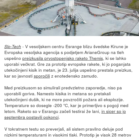
- V vesoljskem centru Esrange blizu švedske Kirune je
Slo-Tech
Evropska vesoljska agencija s podjetjem ArianeGroup na tleh
uspešno
preizkusila prvostopenjsko raketo Themis
, ki se lahko
uporabi večkrat. Gre za prototip evropske rakete, ki jo poganjata
utekočinjeni kisik in metan, je 23. julija uspešno prestala preizkus,
kar so javnosti
sporočili
z enotedensko zamudo.
Med preizkusom so simulirali predvzletno zaporedje, niso pa
uporabili goriva. Namesto kisika in metana so pretakali
utekočinjeni dušik, ki ne more povzročiti požara ali eksplozije.
Temperature so dosegle -200 °C, kar je primerljivo s pogoji med
letom. Raketo so v Esrangu začeli testirai že lani,
in sicer so jo
septembra postavili pokonci
.
V tokratnem testu so preverjali, ali sistem pravilno deluje pod
nizkimi temperaturami in visokimi tlaki. Prototip je visok 28 metrov