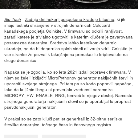
-
Zadnje dni hekerji pospešeno kradejo bitcoine
, ki jih
Slo-Tech
imajo lastniki shranjene v strojnih denarnicah Coldcard
kanadskega podjetja Coinkite. V firmwaru so odkrili ranljivost,
zaradi katere je trivialno ugotoviti, s katerim ključem je zavarovana
posamezna denarnica. Sredstva lahko lastnikom denarnic
ukradejo, ne da bi denarnico sploh videli ali vanjo vdrli. Coinkite je
vse stranke že pozval k takojšnjemu prenakazilu kriptovalute na
druge denarnice.
Napaka se je
zgodila
, ko so leta 2021 izdali popravek firmwara. V
njem so želeli izključiti MicroPythonov generator naključnih števil in
uporabiti svojega strojnega. Pri tem pa so kodo popravili napačno,
tako da knjižnic libngu ni preverjala vrednosti parametra
MICROPY_HW_ENABLE_RNG, temveč le njegov obstoj. Namesto
strojnega generatorja naključnih števil se je uporabljal le preprost
psevdonaključni generator.
V praksi so se zato ključi pet let generirali iz 32-bitne serijske
številke denarnice, točnega časa in časovnega registra....