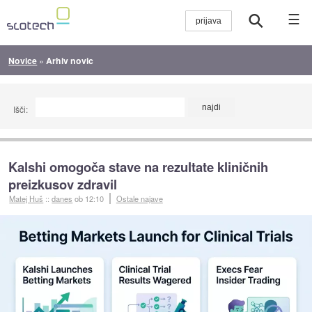
☰
Novice
»
Arhiv novic
Išči:
Kalshi omogoča stave na rezultate kliničnih
preizkusov zdravil
Matej Huš
::
danes
ob 12:10
Ostale najave