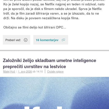
Ko je želel kopijo nazaj, se Netflix najprej en teden ni odzival, nato
pa je sporočil, da je disk s filmom nekdo ukradel. Sprva je Netflix
trdil, da je film zaradi šifriranja varen, a se je izkazalo, da to ne
drži. Na disku je povsem nezaščitena kopija filma.
Običajno se filmi delijo kot šifrirani DPC...
16 komentarjev
Preberi več
Založniki želijo skladbam umetne inteligence
preprečiti uvrstitev na lestvice
Matej Huš
::
1. avg 2026
ob 14:10
Ostale najave