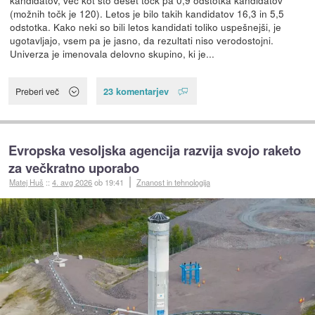
kandidatov, več kot sto deset točk pa 0,9 odstotka kandidatov
(možnih točk je 120). Letos je bilo takih kandidatov 16,3 in 5,5
odstotka. Kako neki so bili letos kandidati toliko uspešnejši, je
ugotavljajo, vsem pa je jasno, da rezultati niso verodostojni.
Univerza je imenovala delovno skupino, ki je...
23 komentarjev
Preberi več
Evropska vesoljska agencija razvija svojo raketo
za večkratno uporabo
Matej Huš
::
4. avg 2026
ob 19:41
Znanost in tehnologija