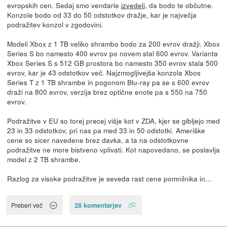
evropskih cen. Sedaj smo vendarle
izvedeli
, da bodo te občutne.
Konzole bodo od 33 do 50 odstotkov dražje, kar je največja
podražitev konzol v zgodovini.
Modeli Xbox z 1 TB veliko shrambo bodo za 200 evrov dražji. Xbox
Series S bo namesto 400 evrov po novem stal 600 evrov. Varianta
Xbox Series S s 512 GB prostora bo namesto 350 evrov stala 500
evrov, kar je 43 odstotkov več. Najzmogljivejša konzola Xbos
Series T z 1 TB shrambe in pogonom Blu-ray pa se s 600 evrov
draži na 800 evrov, verzija brez optične enote pa s 550 na 750
evrov.
Podražitve v EU so torej precej višje kot v ZDA, kjer se gibljejo med
23 in 33 odstotkov, pri nas pa med 33 in 50 odstotki. Ameriške
cene so sicer navedene brez davka, a ta na odstotkovne
podražitve ne more bistveno vplivati. Kot napovedano, se poslavlja
model z 2 TB shrambe.
Razlog za visoke podražitve je seveda rast cene pomnilnika in...
28 komentarjev
Preberi več