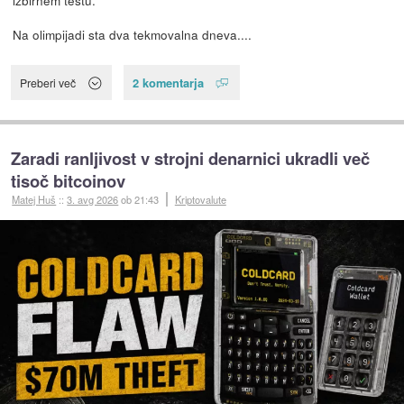
izbirnem testu.
Na olimpijadi sta dva tekmovalna dneva....
2 komentarja
Preberi več
Zaradi ranljivost v strojni denarnici ukradli več
tisoč bitcoinov
Matej Huš
::
3. avg 2026
ob 21:43
Kriptovalute