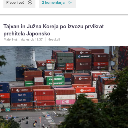
2 komentarja
Preberi več
Tajvan in Južna Koreja po izvozu prvikrat
prehitela Japonsko
Matej Huš
::
danes
ob 11:37
Rezultati