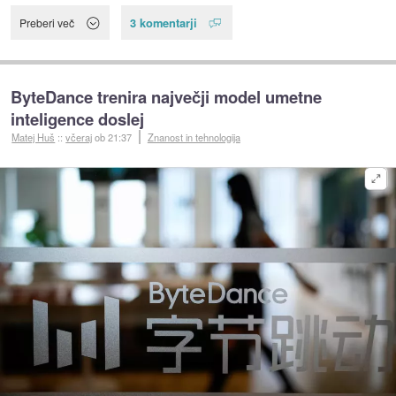
3 komentarji
Preberi več
ByteDance trenira največji model umetne
inteligence doslej
Matej Huš
::
včeraj
ob 21:37
Znanost in tehnologija