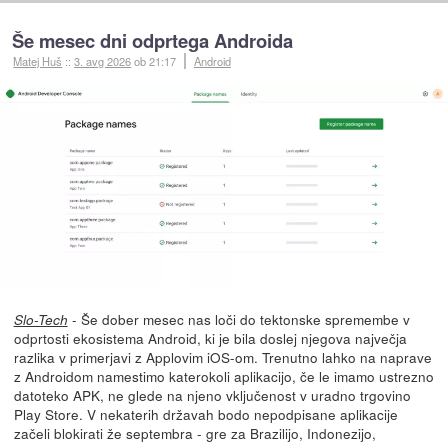
Še mesec dni odprtega Androida
Matej Huš
::
3. avg 2026
ob 21:17
Android
- Še dober mesec nas loči do tektonske spremembe v
Slo-Tech
odprtosti ekosistema Android, ki je bila doslej njegova največja
razlika v primerjavi z Applovim iOS-om. Trenutno lahko na naprave
z Androidom namestimo katerokoli aplikacijo, če le imamo ustrezno
datoteko APK, ne glede na njeno vključenost v uradno trgovino
Play Store. V nekaterih državah bodo nepodpisane aplikacije
začeli blokirati že septembra - gre za Brazilijo, Indonezijo,