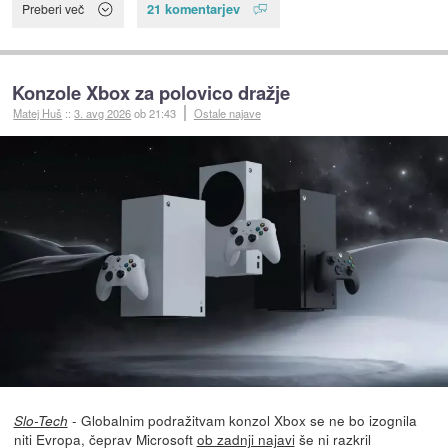
21 komentarjev
Preberi več
Konzole Xbox za polovico dražje
Matej Huš
::
3. avg 2026
ob 21:43
Ostale najave
- Globalnim podražitvam konzol Xbox se ne bo izognila
Slo-Tech
niti Evropa, čeprav Microsoft
ob zadnji najavi
še ni razkril