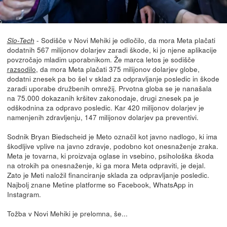
- Sodišče v Novi Mehiki je odločilo, da mora Meta plačati
Slo-Tech
dodatnih 567 milijonov dolarjev zaradi škode, ki jo njene aplikacije
povzročajo mladim uporabnikom. Že marca letos je sodišče
razsodilo
, da mora Meta plačati 375 milijonov dolarjev globe,
dodatni znesek pa bo šel v sklad za odpravljanje posledic in škode
zaradi uporabe družbenih omrežij. Prvotna globa se je nanašala
na 75.000 dokazanih kršitev zakonodaje, drugi znesek pa je
odškodnina za odpravo posledic. Kar 420 milijonov dolarjev je
namenjenih zdravljenju, 147 milijonov dolarjev pa preventivi.
Sodnik Bryan Biedscheid je Meto označil kot javno nadlogo, ki ima
škodljive vplive na javno zdravje, podobno kot onesnaženje zraka.
Meta je tovarna, ki proizvaja oglase in vsebino, psihološka škoda
na otrokih pa onesnaženje, ki ga mora Meta odpraviti, je dejal.
Zato je Meti naložil financiranje sklada za odpravljanje posledic.
Najbolj znane Metine platforme so Facebook, WhatsApp in
Instagram.
Tožba v Novi Mehiki je prelomna, še...