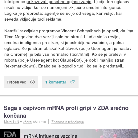
inteligence
prikazovati posebne oglase zanje
. Ljudje teh oglasov
nikoli ne vidijo, ker so namenjeni izključno umetni inteligenci.
Logika je preprosta: agentje se učijo od vsega, kar vidijo, kar
seveda vključuje tudi reklame.
Nemški razvijalec programov Vincent Schmalbach
je opazil
, da ima
Time Magazine dve verziji spletne strani. Ljudje vidijo revijo,
umetna inteligenca pa stran, ki je oskubljena vsebine, a polna
oglasov. Ko je stran obiskal kot človek (polje User-agent je nastavil
na Chrome), je bilo vse normalno (text/html). Ko se je prelevil v
robota (polje User-agent kot ClaudeBot), je dobil manjšo stran
(text/markdown). Enako se je zgodilo tudi, ko se je predstavil...
1 komentar
Preberi več
Saga s cepivom mRNA proti gripi v ZDA srečno
končana
Matej Huš
::
včeraj
ob 06:10
Znanost in tehnologija