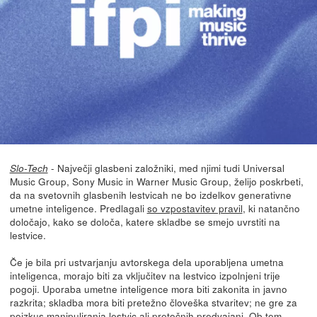
- Največji glasbeni založniki, med njimi tudi Universal
Slo-Tech
Music Group, Sony Music in Warner Music Group, želijo poskrbeti,
da na svetovnih glasbenih lestvicah ne bo izdelkov generativne
umetne inteligence. Predlagali
so vzpostavitev pravil
, ki natančno
določajo, kako se določa, katere skladbe se smejo uvrstiti na
lestvice.
Če je bila pri ustvarjanju avtorskega dela uporabljena umetna
inteligenca, morajo biti za vključitev na lestvico izpolnjeni trije
pogoji. Uporaba umetne inteligence mora biti zakonita in javno
razkrita; skladba mora biti pretežno človeška stvaritev; ne gre za
poizkus manipuliranja lestvic ali pretočnih predvajanj. Ob tem