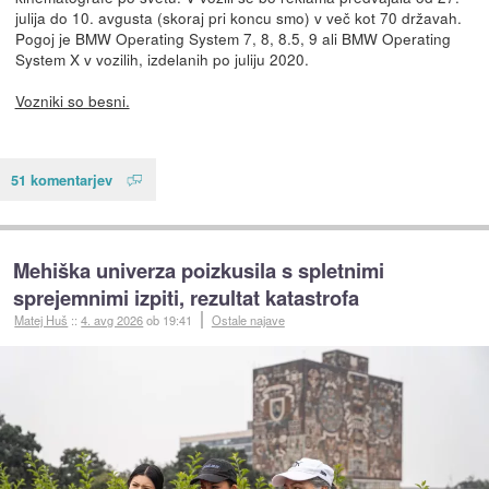
julija do 10. avgusta (skoraj pri koncu smo) v več kot 70 državah.
Pogoj je BMW Operating System 7, 8, 8.5, 9 ali BMW Operating
System X v vozilih, izdelanih po juliju 2020.
Vozniki so besni.
51 komentarjev
Mehiška univerza poizkusila s spletnimi
sprejemnimi izpiti, rezultat katastrofa
Matej Huš
::
4. avg 2026
ob 19:41
Ostale najave