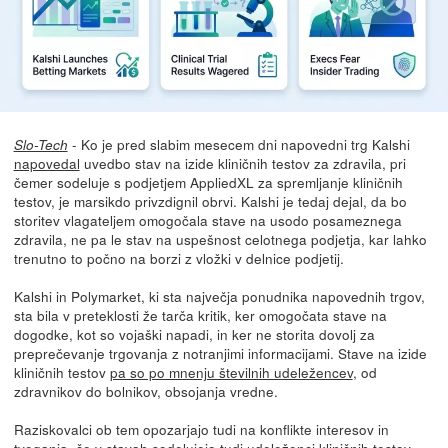
- Ko je pred slabim mesecem dni napovedni trg Kalshi
Slo-Tech
napovedal
uvedbo stav na izide kliničnih testov za zdravila, pri
čemer sodeluje s podjetjem AppliedXL za spremljanje kliničnih
testov, je marsikdo privzdignil obrvi. Kalshi je tedaj dejal, da bo
storitev vlagateljem omogočala stave na usodo posameznega
zdravila, ne pa le stav na uspešnost celotnega podjetja, kar lahko
trenutno to počno na borzi z vložki v delnice podjetij.
Kalshi in Polymarket, ki sta največja ponudnika napovednih trgov,
sta bila v preteklosti že tarča kritik, ker omogočata stave na
dogodke, kot so vojaški napadi, in ker ne storita dovolj za
preprečevanje trgovanja z notranjimi informacijami. Stave na izide
kliničnih testov
pa so po mnenju številnih udeležencev
, od
zdravnikov do bolnikov, obsojanja vredne.
Raziskovalci ob tem opozarjajo tudi na konflikte interesov in