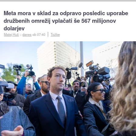
Meta mora v sklad za odpravo posledic uporabe
družbenih omrežij vplačati še 567 milijonov
dolarjev
Matej Huš
::
danes
ob 07:40
Tožbe