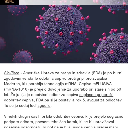
- Ameriška Uprava za hrano in zdravila (FDA) je po burni
Slo-Tech
zgodovini vendarle odobrila cepivo proti gripi proizvajalca
Moderna, ki uporablja tehnologijo mRNA. Cepivo mFLUSIVA
(mRNA-1010) je prejelo dovoljenje za uporabo pri starejših od 50
let. Že junija je neodvisni odbor za cepiva
soglasno priporočil
odobritev cepiva
, FDA pa si je postavila rok 5. avgust za odločitev.
To se je sedaj tudi
zgodilo
.
V nekih drugih časih bi bila odobritev cepiva, ki je prejelo soglasno
podporo odbora, povsem tehničen korak, ki ne bi upravičeval
posebne pozornosti. To pot pa je bila usoda cepiva precej manj