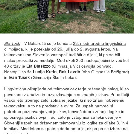
- V Bukarešti se je končala
23. mednarodna lingvistična
Slo-Tech
olimpijada
, ki je potekala od 26. julija do 2. avgusta letos. Na
tekmovanju so Slovenijo zastopali tudi štirje dijaki, ki pa so bili
malce prekratki za medalje. Med okoli 250 nastopajočimi iz več kot
40 držav je
(Gimnazija Vič) osvojila pohvalo.
Ela Biasizzo
Nastopili so še
,
(oba Gimnazija Bežigrad)
Lucija Kutin
Rok Lavrič
in
(Gimnazija Škofja Loka).
Ivan Tušek
Lingvistična olimpijada od tekmovalcev terja reševanje nalog, ki so
povezane z analizo in razvozlavanjem neznanih jezikov. Prireditelji
vsako leto izberejo zelo izolirane jezike, ki niso znani nobenemu
tekmovalcu, a to ne predstavlja ovire. Za uspeh namreč ni
potrebno poznavanje več jezikov, temveč dobro znanje logike in
splošnega jezikoslovja. Tudi zato je
vstopnica
za tekmovanje v
Sloveniji uspeh na državnem tekmovanju iz logike za dijake 3. in 4.
letnikov. Med letom se potem dodatno urijo, ekipa pa se izbere na