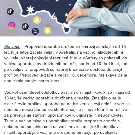
- Prepoved uporabe družbenih omrežij za mlajše od 16
Slo-Tech
let, ki je letos začela veljati v Avstraliji, na večino mladoletnih ni
vplivala
. Včeraj objavljeni rezultati študije eSafety so pokazali, da
večina uporabnikov družbenih omrežij, starih od 10 do 15 let, tudi
po uveljavitvi prepovedi še naprej brez težav dostopa do svojih
profilov. Prepoved je začela veljati 10. decembra, raziskava pa je
analizirala stanje marca letos.
Več kot osemdeset odstotkov avstralskih najstnikov, ki so mlajši od
16 let, še vedno uporablja družbena omrežja. Zmanjšalo se je
sicer število profilov, uporaba pa ne bistveno. Levji delež krivde za
neuspeh nosijo ponudniki storitev, saj so njihove tehnične rešitve
za preverjanje starosti uporabnikov luknjičaste in neučinkovite.
Tako je večina mladih uporabnikov profile preprosto obdržala,
nekateri pa so lahko celo ustvarili nove. Lani je 86 odstotkov
mladih uporabljalo vsaj eno družbeno omrežje, po uveljavitvi