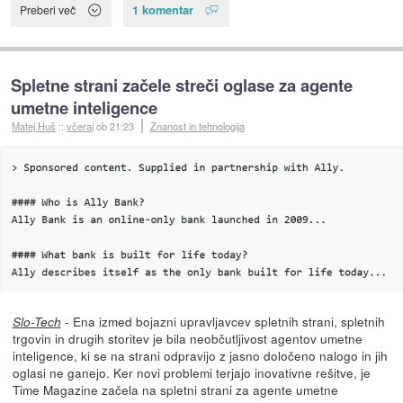
1 komentar
Preberi več
Spletne strani začele streči oglase za agente
umetne inteligence
Matej Huš
::
včeraj
ob 21:23
Znanost in tehnologija
- Ena izmed bojazni upravljavcev spletnih strani, spletnih
Slo-Tech
trgovin in drugih storitev je bila neobčutljivost agentov umetne
inteligence, ki se na strani odpravijo z jasno določeno nalogo in jih
oglasi ne ganejo. Ker novi problemi terjajo inovativne rešitve, je
Time Magazine začela na spletni strani za agente umetne