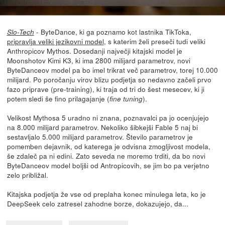
- ByteDance, ki ga poznamo kot lastnika TikToka,
Slo-Tech
pripravlja veliki jezikovni model
, s katerim želi preseči tudi veliki
Anthropicov Mythos. Dosedanji največji kitajski model je
Moonshotov Kimi K3, ki ima 2800 milijard parametrov, novi
ByteDanceov model pa bo imel trikrat več parametrov, torej 10.000
milijard. Po poročanju virov blizu podjetja so nedavno začeli prvo
fazo priprave (pre-training), ki traja od tri do šest mesecev, ki ji
potem sledi še fino prilagajanje (
).
fine tuning
Velikost Mythosa 5 uradno ni znana, poznavalci pa jo ocenjujejo
na 8.000 milijard parametrov. Nekoliko šibkejši Fable 5 naj bi
sestavljalo 5.000 milijard parametrov. Število parametrov je
pomemben dejavnik, od katerega je odvisna zmogljivost modela,
še zdaleč pa ni edini. Zato seveda ne moremo trditi, da bo novi
ByteDanceov model boljši od Antropicovih, se jim bo pa verjetno
zelo približal.
Kitajska podjetja že vse od preplaha konec minulega leta, ko je
DeepSeek celo zatresel zahodne borze, dokazujejo, da...