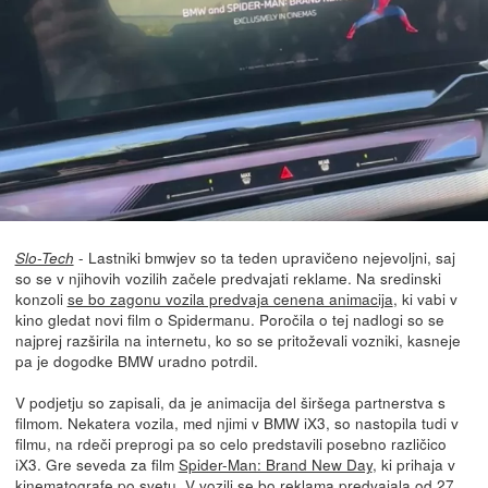
- Lastniki bmwjev so ta teden upravičeno nejevoljni, saj
Slo-Tech
so se v njihovih vozilih začele predvajati reklame. Na sredinski
konzoli
se bo zagonu vozila predvaja cenena animacija
, ki vabi v
kino gledat novi film o Spidermanu. Poročila o tej nadlogi so se
najprej razširila na internetu, ko so se pritoževali vozniki, kasneje
pa je dogodke BMW uradno potrdil.
V podjetju so zapisali, da je animacija del širšega partnerstva s
filmom. Nekatera vozila, med njimi v BMW iX3, so nastopila tudi v
filmu, na rdeči preprogi pa so celo predstavili posebno različico
iX3. Gre seveda za film
Spider-Man: Brand New Day
, ki prihaja v
kinematografe po svetu. V vozili se bo reklama predvajala od 27.