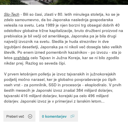
- Bili so časi, zlasti v 80. letih minulega stoletja, ko se je
Slo-Tech
zdelo samoumevno, da bo Japonska naslednja gospodarska
velesila na svetu. Leta 1989 je njen borzni trg obsegal dobrih 40
odstotkov globalne tržne kapitalizacije, bruto družbeni proizvod na
prebivalca je bil večji od ameriškega, Japonska pa je bila drugi
največji izvoznik na svetu. Sledila je huda streznitev in dve
izgubljeni desetletji, Japonska pa ni nikoli več dosegla tako velikih
številk. Po enem izmed pomembnih kazalnikov - po izvozu - sta jo
letos
prehitela
celo Tajvan in Južna Koreja, kar se ni bilo zgodilo
nikdar prej. Razlog so seveda čipi.
V prvem letošnjem polletju je izvoz tajvanskih in južnokorejskih
podjetij močno narasel, ker je globalno povpraševanje po čipih
vseh vrst - za pomnilnik, SSD in procesorje - eksplodiralo. V prvih
šestih mesecih je Japonski izvoz znašal 384 milijard dolarjev,
tajvanski 416 milijard dolarjev, korejski pa celo 496 milijard
dolarjev. Japonski izvoz je v primerjavi z lanskim letom...
0 komentarjev
Preberi več