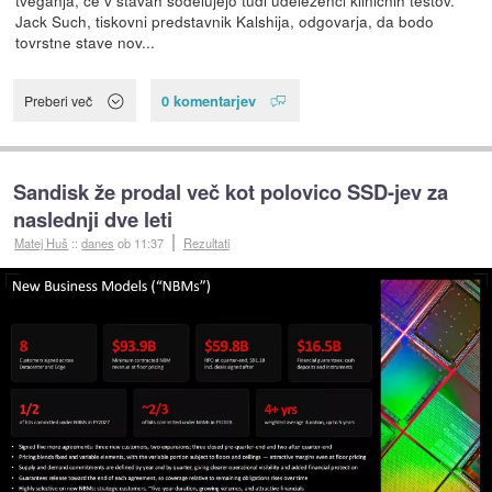
tveganja, če v stavah sodelujejo tudi udeleženci kliničnih testov.
Jack Such, tiskovni predstavnik Kalshija, odgovarja, da bodo
tovrstne stave nov...
0 komentarjev
Preberi več
Sandisk že prodal več kot polovico SSD-jev za
naslednji dve leti
Matej Huš
::
danes
ob 11:37
Rezultati