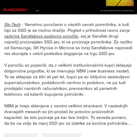
- Nenehno poročamo o visokih cenah pomnilnika, a tudi
Slo-Tech
čipi za SSD-je se močno dražijo. Pogled v prihodnost ravno zanje
razkriva Sandiskovo poslovno poročilo
, saj je Sandisk drugi
največji proizvajalec SSD-jev, ki ne proizvaja pomnilnika. Za razliko
od Samsunga, SK Hynixa in Microna so torej Sandiskove napovedi
res skorajda v celoti posledica dogajanja na trgu SSD-jev.
V poročilu so pojasnili, da z velikimi institucionalnimi kupci sklepajo
dolgoročne pogodbe, ki se imenujejo NBM (
).
new business model
Te se sklepajo za štiri ali pet let, kupci pa so izključno sestavljavci
superračunalnikov, podatkovnih centrov in podobno, ne pa tudi
prodajalci namiznih računalnikov, prenosnikov ali pametnih
telefonov, od katerih kupujemo potrošniki.
NBM-je imajo sklenjene z osmimi velikimi strankami. V naslednjih
dvanajstih mesecih so jim prodali že polovico proizvodnih
kapacitet, še leto pozneje pa kar dve tretjini. To seveda pomeni,
da bo na voljo še manj SSD-jev za izdelke za končne potrošnike....