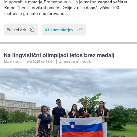
in uporablja motorje Prometheus, ki jih je možno zagnati večkrat.
Ko bo Themis prvikrat poletel, želijo z njim doseči višino 100
metrov in ga nato nadzorovano...
31 komentarjev
Preberi več
Na lingvistični olimpijadi letos brez medalj
Matej Huš
::
4. avg 2026
ob 19:41
Znanost in tehnologija