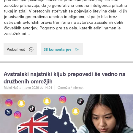
založbe priznavajo, da je generativna umetna inteligenca prisotna
tukaj in zdaj. V pretočnih storitvah se pojavljajo številna dela, ki jih
je ustvarila generativna umetna inteligenca, ki pa je bila brez
ustreznih avtorskih pravic trenirana na avtorsko zaščitenih delih
človeških avtorjev. Pogosto gre za dela, katerih edini namen je
zaslužek od...
38 komentarjev
Preberi več
Avstralski najstniki kljub prepovedi še vedno na
družbenih omrežjih
Matej Huš
::
1. avg 2026
ob 14:01
Omrežja / internet