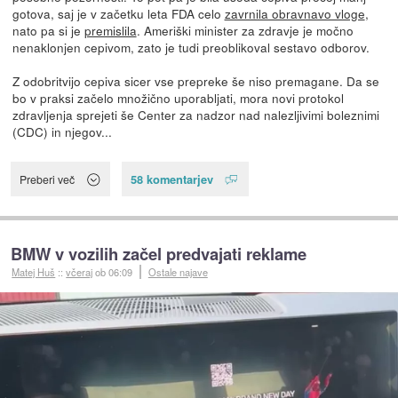
gotova, saj je v začetku leta FDA celo
zavrnila obravnavo vloge
,
nato pa si je
premislila
. Ameriški minister za zdravje je močno
nenaklonjen cepivom, zato je tudi preoblikoval sestavo odborov.
Z odobritvijo cepiva sicer vse prepreke še niso premagane. Da se
bo v praksi začelo množično uporabljati, mora novi protokol
zdravljenja sprejeti še Center za nadzor nad nalezljivimi boleznimi
(CDC) in njegov...
58 komentarjev
Preberi več
BMW v vozilih začel predvajati reklame
Matej Huš
::
včeraj
ob 06:09
Ostale najave