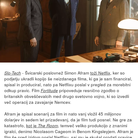
- Švicarski poslovnež Simon Afram
toži Netflix
, ker so
Slo-Tech
podjetju ukradli kopijo še neizdanega filma, ki ga je sam financiral,
spisal in produciral, nato pa Netflixu poslal v pregled za morebitni
odkup pravic. Film
pripoveduje resnično zgodbo o
Fortitude
britanskih obveščevalcih med drugo svetovno vojno, ki so izvedli
več operacij za zavajanje Nemcev.
Afram je spisal scenarij za film in nato vanj vložil 45 milijonov
dolarjev in sedem let prizadevanj, da je film tudi posnel. Ne gre za
katastrofo,
kot je
, temveč veliko produkcijo z znanimi
The Room
igralci, denimo Nicolasom Cageom in Benom Kingsleyjem. Afram je
film še pred izidom poslal Netflixu, saj mu je skušal prodati pravice.