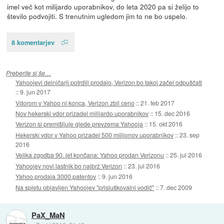
imel več kot milijardo uporabnikov, do leta 2020 pa si želijo to
število podvojiti. S trenutnim ugledom jim to ne bo uspelo.
8 komentarjev
Preberite si še…
Yahoojevi delničarji potrdili prodajo, Verizon bo takoj začel odpuščati
::
9. jun 2017
Vdorom v Yahoo ni konca, Verizon zbil ceno
::
21. feb 2017
Nov hekerski vdor prizadel milijardo uporabnikov
::
15. dec 2016
Verizon si premišljuje glede prevzema Yahooja
::
15. okt 2016
Hekerski vdor v Yahoo prizadel 500 milijonov uporabnikov
::
23. sep
2016
Velika zgodba 90. let končana: Yahoo prodan Verizonu
::
25. jul 2016
Yahoojev novi lastnik bo najbrž Verizon
::
23. jul 2016
Yahoo prodaja 3000 patentov
::
9. jun 2016
Na spletu objavljen Yahoojev "prisluškovalni vodič"
::
7. dec 2009
PaX_MaN