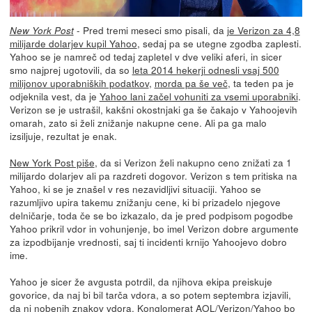
- Pred tremi meseci smo pisali, da
je Verizon za 4,8
New York Post
milijarde dolarjev kupil Yahoo
, sedaj pa se utegne zgodba zaplesti.
Yahoo se je namreč od tedaj zapletel v dve veliki aferi, in sicer
smo najprej ugotovili, da so
leta 2014 hekerji odnesli vsaj 500
milijonov uporabniških podatkov
,
morda pa še več
, ta teden pa je
odjeknila vest, da je
Yahoo lani začel vohuniti za vsemi uporabniki
.
Verizon se je ustrašil, kakšni okostnjaki ga še čakajo v Yahoojevih
omarah, zato si želi znižanje nakupne cene. Ali pa ga malo
izsiljuje, rezultat je enak.
New York Post piše
, da si Verizon želi nakupno ceno znižati za 1
milijardo dolarjev ali pa razdreti dogovor. Verizon s tem pritiska na
Yahoo, ki se je znašel v res nezavidljivi situaciji. Yahoo se
razumljivo upira takemu znižanju cene, ki bi prizadelo njegove
delničarje, toda če se bo izkazalo, da je pred podpisom pogodbe
Yahoo prikril vdor in vohunjenje, bo imel Verizon dobre argumente
za izpodbijanje vrednosti, saj ti incidenti krnijo Yahoojevo dobro
ime.
Yahoo je sicer že avgusta potrdil, da njihova ekipa preiskuje
govorice, da naj bi bil tarča vdora, a so potem septembra izjavili,
da ni nobenih znakov vdora. Konglomerat AOL/Verizon/Yahoo bo