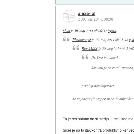
alexa-lol
::
30. maj 2014, 08:36
Shuli
je
30. maj 2014 ob 00:57
izjavil
:
Phantomeye
je
29. maj 2014 ob 23:48
izja
BlackMaX
je
29. maj 2014 ob 23:0
Dr. Dre is loaded.
Sam mu je pa ratal, znamko p
prvi hip-hop miljarder.
Je najbogatejši rapper, ni pa še miljarder.
To je res bolano da si merijo kurce.. kdo ma
Sicer je pa to itak kontra produktivno ker ve