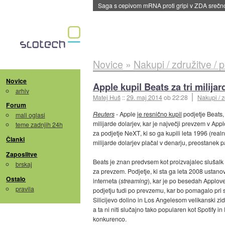
BMW v vozilih začel predvajati reklame
::
dane
Novice
»
Nakupi / združitve / 
Novice
Apple kupil Beats za tri milijar
arhiv
Matej Huš
::
29. maj 2014
ob 22:28
Nakupi / z
Forum
Reuters
- Apple
je resnično kupil
podjetje Beats,
mali oglasi
milijarde dolarjev, kar je največji prevzem v App
teme zadnjih 24h
za podjetje NeXT, ki so ga kupili leta 1996 (real
Članki
milijarde dolarjev plačal v denarju, preostanek p
Zaposlitve
Beats je znan predvsem kot proizvajalec slušalk i
brskaj
za prevzem. Podjetje, ki sta ga leta 2008 ustano
Ostalo
interneta (
streaming
), kar je po besedah Applove
pravila
podjetju tudi po prevzemu, kar bo pomagalo pri 
Silicijevo dolino in Los Angelesom velikanski zid
a ta ni niti slučajno tako popularen kot Spotify
konkurenco.