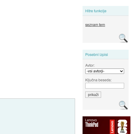
Hitre funkcije
seznam tem
Posebni izpisi
Avtor:
Ključna beseda: