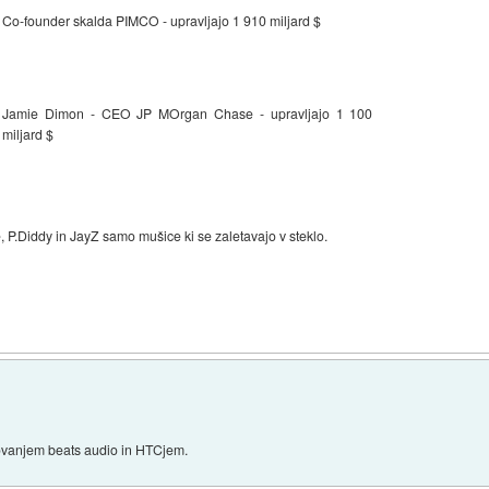
Co-founder skalda PIMCO - upravljajo 1 910 miljard $
Jamie Dimon - CEO JP MOrgan Chase - upravljajo 1 100
miljard $
 P.Diddy in JayZ samo mušice ki se zaletavajo v steklo.
)
ovanjem beats audio in HTCjem.