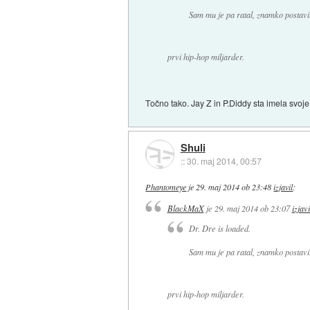
Sam mu je pa ratal, znamko postavit
prvi hip-hop miljarder.
Točno tako. Jay Z in P.Diddy sta imela svoj
Shuli
::
30. maj 2014, 00:57
Phantomeye
je
29. maj 2014 ob 23:48
izjavil
:
BlackMaX
je
29. maj 2014 ob 23:07
izjavi
Dr. Dre is loaded.
Sam mu je pa ratal, znamko postavit
prvi hip-hop miljarder.