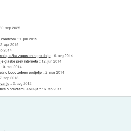
30. sep 2025
pa Broadcom
::
1. jun 2015
2. apr 2015
ep 2014
malo, tožba zaposlenih gre dalje
::
9. avg 2014
e glasbe prek interneta
::
12. jun 2014
:
10. maj 2014
edno bodo zeleno podjetje
::
2. mar 2014
7. sep 2013
evanje
::
3. avg 2012
vorice o prevzemu AMD-ja
::
16. feb 2011