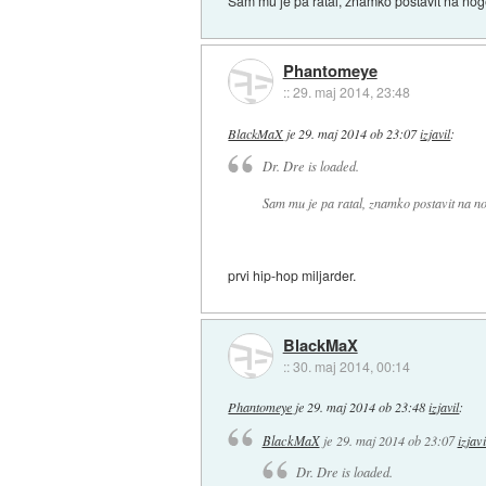
Sam mu je pa ratal, znamko postavit na noge
Phantomeye
::
29. maj 2014, 23:48
BlackMaX
je
29. maj 2014 ob 23:07
izjavil
:
Dr. Dre is loaded.
Sam mu je pa ratal, znamko postavit na no
prvi hip-hop miljarder.
BlackMaX
::
30. maj 2014, 00:14
Phantomeye
je
29. maj 2014 ob 23:48
izjavil
:
BlackMaX
je
29. maj 2014 ob 23:07
izjavi
Dr. Dre is loaded.