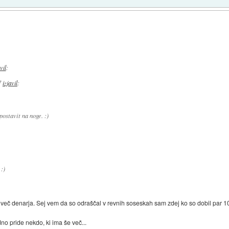
vil
:
7
izjavil
:
ostavit na noge. :)
 :)
 več denarja. Sej vem da so odraščal v revnih soseskah sam zdej ko so dobil par 100
dno pride nekdo, ki ima še več...