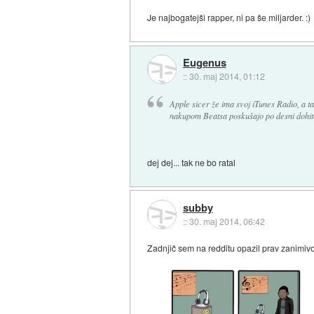
Je najbogatejši rapper, ni pa še miljarder. :)
Eugenus
::
30. maj 2014, 01:12
Apple sicer že ima svoj iTunes Radio, a ta 
nakupom Beatsa poskušajo po desni dohit
dej dej... tak ne bo ratal
subby
::
30. maj 2014, 06:42
Zadnjič sem na redditu opazil prav zanimivo 