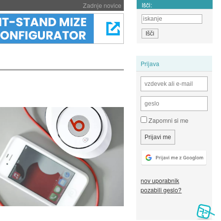
Išči:
Zadnje novice
Prijava
Zapomni si me
nov uporabnik
pozabili geslo?