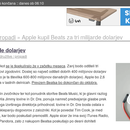
s ob 06:09
propadi
»
Apple kupil Beats za tri milijarde dolarjev
de dolarjev
družitve / propadi
 kot
se je špekuliralo že v začetku meseca
. Zanj bodo odšteli tri
lovi zgodovini. Doslej so največ odšteli dobrih 400 milijonov dolarjev
no je ta številka 600-800 milijonov današnjih dolarjev). Apple bo 2,6
a v lastnih delnicah.
Prevzem Beatsa bo dokončan do oktobra.
n zvočnikov ter kot ponudnik storitve Beats Music, ki je glavni razlog
vila Jimmy Iovine in Dr. Dre, ponuja namreč predvajanje glasbe prek
ga izvršnega direktorja prihodnost. Iovine in Dr. Dre bosta ostala v
sklepanju dogovorov z založniki. Kot je povedal Tim Cook, je med
, kar bodo poskušali premostiti. Apple sicer že ima svoj iTunes Radio,
 in Pandora, zato z nakupom Beatsa poskušajo po desni dohiteti