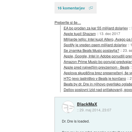
16 komentarjev
Preberite si še…
EA bo prodan za kar 55 milijard dolarjev
::
Apple kupil Shazam
::
13. dec 2017
Milijarde letijo: Intel kupil Altero, Avago 
Spotify je vreden osem milijard dolarjev
::
1
Se znamka Beats Music poslavlja?
::
23. s
Apple, Google, Intel in Adobe ponudili pre
Amazon Prime Music bo ponujal predvajanj
Apple pred največjim prevzemom - Beats
:
Applova skupščina brez presenečenj, še v
HTC-jevo lastništvo v Beats je končano
::
2
Beats by dr. Dre in njihovo gverilsko oglaš
Dellov poslovni izid nad pričakovanji, go
BlackMaX
::
29. maj 2014, 23:07
Dr. Dre is loaded.