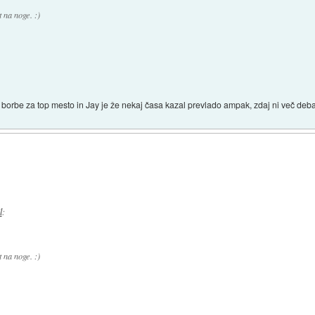
 na noge. :)
e borbe za top mesto in Jay je že nekaj časa kazal prevlado ampak, zdaj ni več deba
l
:
 na noge. :)