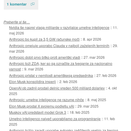
1 komentar
Preberite si še…
Nvidia še naprej vlaga milijarde v razvijalce umetne inteligence
::
11.
maj 2026
Anthropic bo kupil za 3,5 GW računske moči
::
8. apr 2026
Anthropic omejuje uporabo Clauda v najbolj zaželenih terminih
::
29.
mar 2026
Anthropic dobil prvo bitko proti ameriški vladi
::
27. mar 2026
Anthropic toži ZDA, ker so ga označile za tveganje za nacionalno
varnost
::
9. mar 2026
Anthropic pristal v nemilosti ameriškega predsednika
::
27. feb 2026
Elon Musk konsolidira imperij
::
2. feb 2026
OpenAI ob zadnji prodaji delnic vreden 500 milijard dolarjev
::
4. okt
2025
Anthropic: umetne inteligence ne razume nihče
::
8. maj 2025
Elon Musk prodal X svojemu podjetju xAI
::
29. mar 2025
Muskov xAI predstavil model Grok 3
::
18. feb 2025
Umetno inteligenco največ uporabljamo za programiranje
::
11. feb
2025
Anthropic tožijo zaradi uporabe avtorsko zaščitenih vsebin za trening