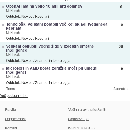
»
OpenAI ima na voljo 10 milijard dolarjev
6
McHusch
Oddelek:
Novice
/
Rezultati
»
Tehnološki velikani porabili več kot skladi tveganega
10
kapitala
McHusch
Oddelek:
Novice
/
Rezultati
»
Velikani obljubili vodne žige v izdelkih umetne
25
inteligence
McHusch
Oddelek:
Novice
/
Znanost in tehnologija
»
Microsoft in AMD bosta združila moči pri umetni
19
inteligenci
McHusch
Oddelek:
Novice
/
Znanost in tehnologija
Tema
Sporočila
Več podobnih tem
Pravila
Večina pravic pridržanih
Odgovornost
Oglaševanje
Kontakt
ISSN 1581-0186