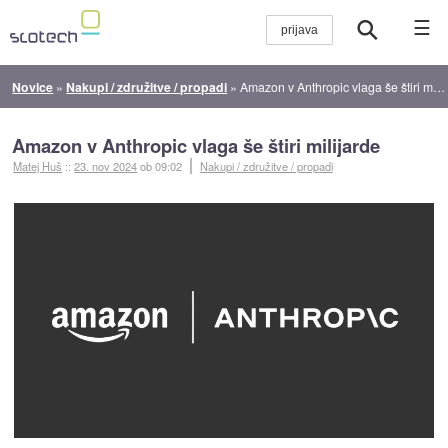
☰
Novice
»
Nakupi / združitve / propadi
»
Amazon v Anthropic vlaga še štiri milijarde
Amazon v Anthropic vlaga še štiri milijarde
Matej Huš
::
23. nov 2024
ob 09:02
Nakupi / združitve / propadi