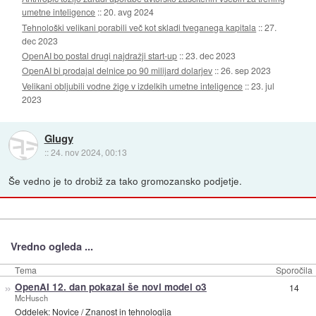
umetne inteligence
::
20. avg 2024
Tehnološki velikani porabili več kot skladi tveganega kapitala
::
27.
dec 2023
OpenAI bo postal drugi najdražji start-up
::
23. dec 2023
OpenAI bi prodajal delnice po 90 milijard dolarjev
::
26. sep 2023
Velikani obljubili vodne žige v izdelkih umetne inteligence
::
23. jul
2023
Glugy
::
24. nov 2024, 00:13
Še vedno je to drobiž za tako gromozansko podjetje.
Vredno ogleda ...
Tema
Sporočila
»
OpenAI 12. dan pokazal še novi model o3
14
McHusch
Oddelek:
Novice
/
Znanost in tehnologija