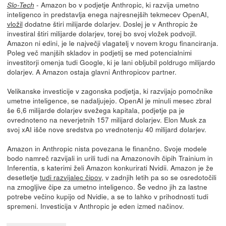
- Amazon bo v podjetje Anthropic, ki razvija umetno
Slo-Tech
inteligenco in predstavlja enega najresnejših tekmecev OpenAI,
vložil
dodatne štiri milijarde dolarjev. Doslej je v Anthropic že
investiral štiri milijarde dolarjev, torej bo svoj vložek podvojil.
Amazon ni edini, je le največji vlagatelj v novem krogu financiranja.
Poleg več manjših skladov in podjetij se med potencialnimi
investitorji omenja tudi Google, ki je lani obljubil poldrugo milijardo
dolarjev. A Amazon ostaja glavni Anthropicov partner.
Velikanske investicije v zagonska podjetja, ki razvijajo pomočnike
umetne inteligence, se nadaljujejo. OpenAI je minuli mesec zbral
še 6,6 milijarde dolarjev svežega kapitala, podjetje pa je
ovrednoteno na neverjetnih 157 milijard dolarjev. Elon Musk za
svoj xAI išče nove sredstva po vrednotenju 40 milijard dolarjev.
Amazon in Anthropic nista povezana le finančno. Svoje modele
bodo namreč razvijali in urili tudi na Amazonovih čipih Trainium in
Inferentia, s katerimi želi Amazon konkurirati Nvidii. Amazon je že
desetletje
tudi razvijalec čipov
, v zadnjih letih pa so se osredotočili
na zmogljive čipe za umetno inteligenco. Še vedno jih za lastne
potrebe večino kupijo od Nvidie, a se to lahko v prihodnosti tudi
spremeni. Investicija v Anthropic je eden izmed načinov.