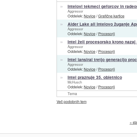
»
Intelovi tekmeci geforcov in radeo
Aggressor
Oddelek:
Novice
/
Grafične kartice
»
Alder Lake ali Intelovo žuganje A
Aggressor
Oddelek:
Novice
/
Procesorji
»
Intel želi procesorsko krono nazaj
Aggressor
Oddelek:
Novice
/
Procesorji
»
Intel lansiral tretjo generacijo pr
Aggressor
Oddelek:
Novice
/
Procesorji
»
Intel praznuje 35. obletnico
McHusch
Oddelek:
Novice
/
Procesorji
Tema
Več podobnih tem
« st