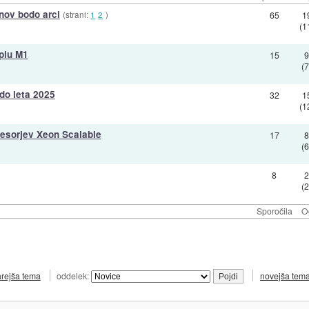
nov bodo arci
(strani:
1
2
)
65
1
(1
pplu M1
15
(
 do leta 2025
32
1
(1
ocesorjev Xeon Scalable
17
(
8
(
Sporočila
O
arejša tema
oddelek:
novejša tem