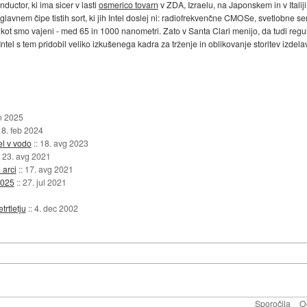
uctor, ki ima sicer v lasti
osmerico tovarn
v ZDA, Izraelu, na Japonskem in v Italiji
glavnem čipe tistih sort, ki jih Intel doslej ni: radiofrekvenčne CMOSe, svetlobne
 kot smo vajeni - med 65 in 1000 nanometri. Zato v Santa Clari menijo, da tudi regu
ntel s tem pridobil veliko izkušenega kadra za trženje in oblikovanje storitev izde
n 2025
:
8. feb 2024
l v vodo
::
18. avg 2023
:
23. avg 2021
 arci
::
17. avg 2021
2025
::
27. jul 2021
trtletju
::
4. dec 2002
Sporočila
O