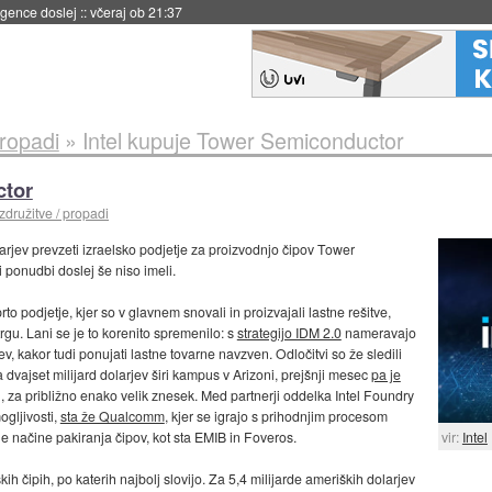
igence doslej
::
včeraj ob 21:37
propadi
»
Intel kupuje Tower Semiconductor
ctor
združitve / propadi
larjev prevzeti izraelsko podjetje za proizvodnjo čipov Tower
i ponudbi doslej še niso imeli.
to podjetje, kjer so v glavnem snovali in proizvajali lastne rešitve,
rgu. Lani se je to korenito spremenilo: s
strategijo IDM 2.0
nameravajo
ev, kakor tudi ponujati lastne tovarne navzven. Odločitvi so že sledili
 dvajset milijard dolarjev širi kampus v Arizoni, prejšnji mesec
pa je
za približno enako velik znesek. Med partnerji oddelka Intel Foundry
ogljivosti,
sta že Qualcomm
, kjer se igrajo s prihodnjim procesom
e načine pakiranja čipov, kot sta EMIB in Foveros.
vir:
Intel
kih čipih, po katerih najbolj slovijo. Za 5,4 milijarde ameriških dolarjev