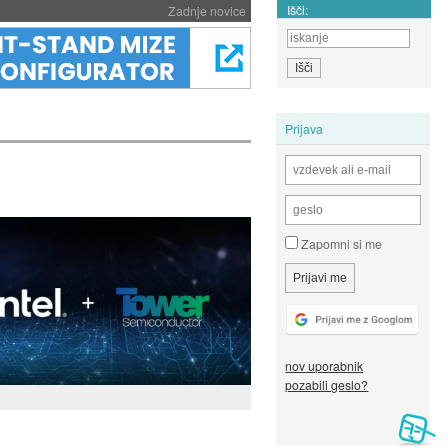
Išči:
Zadnje novice
Prijava
Zapomni si me
nov uporabnik
pozabili geslo?