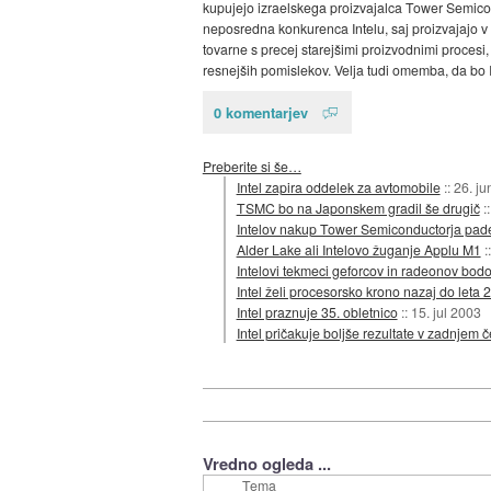
kupujejo izraelskega proizvajalca Tower Semicond
neposredna konkurenca Intelu, saj proizvajajo v 
tovarne s precej starejšimi proizvodnimi procesi,
resnejših pomislekov. Velja tudi omemba, da bo I
0 komentarjev
Preberite si še…
Intel zapira oddelek za avtomobile
::
26. ju
TSMC bo na Japonskem gradil še drugič
:
Intelov nakup Tower Semiconductorja pade
Alder Lake ali Intelovo žuganje Applu M1
:
Intelovi tekmeci geforcov in radeonov bodo
Intel želi procesorsko krono nazaj do leta 
Intel praznuje 35. obletnico
::
15. jul 2003
Intel pričakuje boljše rezultate v zadnjem če
Vredno ogleda ...
Tema