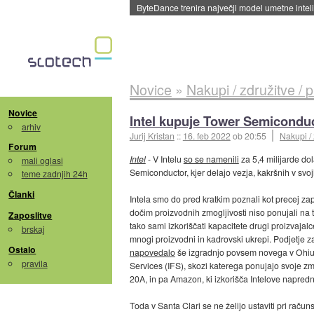
ByteDance trenira največji model umetne intel
Novice
»
Nakupi / združitve / 
Novice
Intel kupuje Tower Semicondu
arhiv
Jurij Kristan
::
16. feb 2022
ob 20:55
Nakupi / 
Forum
Intel
- V Intelu
so se namenili
za 5,4 milijarde do
mali oglasi
Semiconductor, kjer delajo vezja, kakršnih v svoj
teme zadnjih 24h
Članki
Intela smo do pred kratkim poznali kot precej zapr
dočim proizvodnih zmogljivosti niso ponujali na t
Zaposlitve
tako sami izkoriščati kapacitete drugi proizvajalc
brskaj
mnogi proizvodni in kadrovski ukrepi. Podjetje za
Ostalo
napovedalo
še izgradnjo povsem novega v Ohiu, 
pravila
Services (IFS), skozi katerega ponujajo svoje zm
20A, in pa Amazon, ki izkorišča Intelove napredn
Toda v Santa Clari se ne želijo ustaviti pri računs