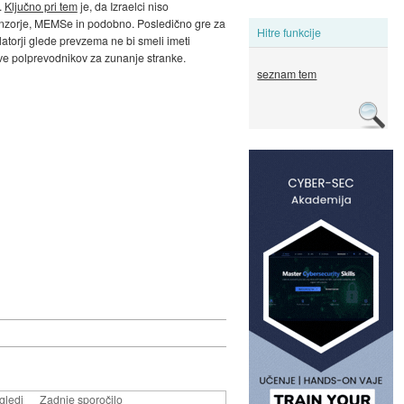
.
Ključno pri tem
je, da Izraelci niso
 senzorje, MEMSe in podobno. Posledično gre za
Hitre funkcije
latorji glede prevzema ne bi smeli imeti
lave polprevodnikov za zunanje stranke.
seznam tem
gledi
Zadnje sporočilo