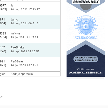
9577
jb_j
1943)
10. sep 2022 17:23:27
9871
Jarno
7644)
24. avg 2021 08:51:31
5393
Invictus
2464)
29. jul 2021 11:47:29
8147
FireSnake
6720)
10. apr 2021 09:28:57
2921
Pyr0Beast
2921)
16. jul 2003 13:09:44
gledi
Zadnje sporočilo
a »