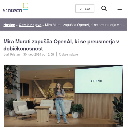
☰
Novice
»
Ostale najave
»
Mira Murati zapušča OpenAI, ki se preusmerja v dobičkonosnost
Mira Murati zapušča OpenAI, ki se preusmerja v
dobičkonosnost
Jurij Kristan
::
30. sep 2024
ob 12:58
Ostale najave