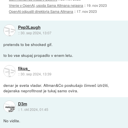
Vrenje v OpenAI, usoda Sama Altmana nejasna
::
19. nov 2023
OpenAI odpustil direktorja Sama Altmana
::
17. nov 2023
Pep3Laugh
::
30. sep 2024, 13:07
pretends to be shocked gif.
to bo vse skupaj propadlo v enem letu.
fikus_
::
30. sep 2024, 13:39
denar je sveta vladar. Altman&Co poskušajo čimveč iztržiti,
dejanska neprofitnost je tukaj samo ovira.
D3m
::
1. okt 2024, 01:45
No vidite.