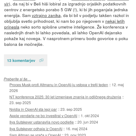
vir
), da naj bi v Beli hiši lobiral za izgradnjo orjaških podatkovnih
centrov z energetsko porabo 5 GW (!), ki bi jih poganjala jedrska
energija. Sam
vztrajno zanika
, da bi bil v podjetju takšen razkol in
obljublja svetlo prihodnost, ki nam bo po njegovem v
nekaj letih
prinesla
neko sorto splošne umetne inteligence. Že konferenca v
naslednjih dneh bi lahko povedala, ali lahko OpenAI dejansko
pokaže kaj novega. V nasprotnem primeru bodo govorice o poku
balona še močnejše.
13 komentarjev
Preberite si še…
Proces Musk proti Altmanu in OpenAI-ju vstopa v tretji teden
::
12. maj
2026
NT konferenca 2025: 30 let izmenjave znanja in odličnega druženja
::
23. sep 2025
Nvidia in OpenAI sta lepi par
::
23. sep 2025
Apple vendarle ne bo investiral v OpenAI
::
1. okt 2024
Ilya Sutskever ustanavlja novo podjetje
::
20. jun 2024
Ilya Sutskever odhaja iz OpenAI
::
16. maj 2024
Sam Altman se vrača v OpenAI
::
23. nov 2023