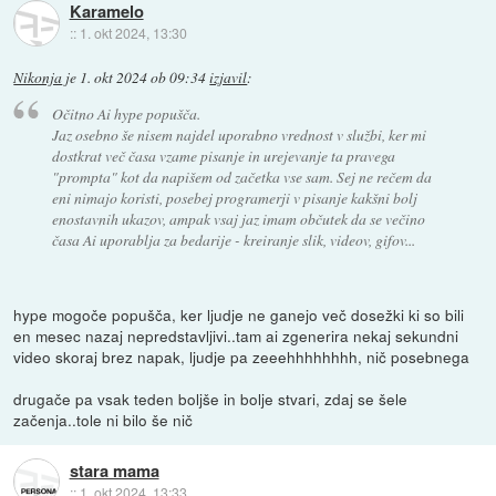
Karamelo
::
1. okt 2024, 13:30
Nikonja
je
1. okt 2024 ob 09:34
izjavil
:
Očitno Ai hype popušča.
Jaz osebno še nisem najdel uporabno vrednost v službi, ker mi
dostkrat več časa vzame pisanje in urejevanje ta pravega
"prompta" kot da napišem od začetka vse sam. Sej ne rečem da
eni nimajo koristi, posebej programerji v pisanje kakšni bolj
enostavnih ukazov, ampak vsaj jaz imam občutek da se večino
časa Ai uporablja za bedarije - kreiranje slik, videov, gifov...
hype mogoče popušča, ker ljudje ne ganejo več dosežki ki so bili
en mesec nazaj nepredstavljivi..tam ai zgenerira nekaj sekundni
video skoraj brez napak, ljudje pa zeeehhhhhhhh, nič posebnega
drugače pa vsak teden boljše in bolje stvari, zdaj se šele
začenja..tole ni bilo še nič
stara mama
::
1. okt 2024, 13:33