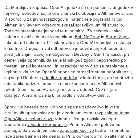
Da Muratijeva zapušča OpenAI, je tako še en pomenljiv dogodek v
tej verigi odhodov, saj je bila v lanski kolobociji na Altmanovi strani.
V sporočilu za javnost razlogov
ni natančneje pojasnila
in tudi
Altman je v
javnem odgovoru
skušal spravljivo umiriti situacijo.
Toda zainteresirane javnosti
to ni pomirilo
. Za začetek - takoj
zatem sta odšla še dva vidna člana,
Bob McGrew
in
Barret Zoph
,
tako da od nekdanjih 11 ustanoviteljev OpenAI v podjetju ostajajo
le še trije. Drugič; ta val odhodov se je odvil manj kot teden dni
pred jutrišnjim razvojnim dogodkom DevDay v San Franciscu, pri
čemer velja opomniti, da se je lanski
zgodil neposredno po
puč
tovrstni lanski konferenci. In nazadnje: vnovič so se razplamtela
ugibanja, da se bo OpenAI naposled otresel statusa neprofitnosti,
saj so pri Reutersu
udarili z reportažo
, v kateri trdijo, da bo družba
odstranila nadzorni odbor in moč skoncentrirala v Altmanovih
rokah. Sledil naj bi IPO s ciljem tržne vrednosti 150 milijard
dolarjev, Altmanu pa naj bi
pripadlo 7 odstotkov
delnic.
Spravljive besede zato kritikov zlepa ne zadovoljivo in vrsta
strokovnih opazovalcev se je v zadnjem tednu
razpisala na temo
OpenAIjeve metamorfoze
iz idealističnega raziskovalnega
laboratorija
v hladno korporacijo
. Pri tem Altmanu gotovo ne
pomaga, da v zadnjem času
zaposluje kočljive
kadre in nenehno
išče
zares bajne
vsote denarja. Pri
Bloombergu trdijo
(
alternativni