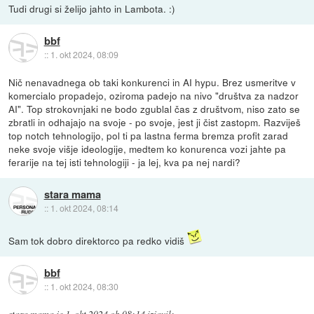
Tudi drugi si želijo jahto in Lambota. :)
bbf
::
1. okt 2024, 08:09
Nič nenavadnega ob taki konkurenci in AI hypu. Brez usmeritve v
komercialo propadejo, oziroma padejo na nivo "društva za nadzor
AI". Top strokovnjaki ne bodo zgublal čas z društvom, niso zato se
zbratli in odhajajo na svoje - po svoje, jest ji čist zastopm. Razviješ
top notch tehnologijo, pol ti pa lastna ferma bremza profit zarad
neke svoje višje ideologije, medtem ko konurenca vozi jahte pa
ferarije na tej isti tehnologiji - ja lej, kva pa nej nardi?
stara mama
::
1. okt 2024, 08:14
Sam tok dobro direktorco pa redko vidiš
bbf
::
1. okt 2024, 08:30