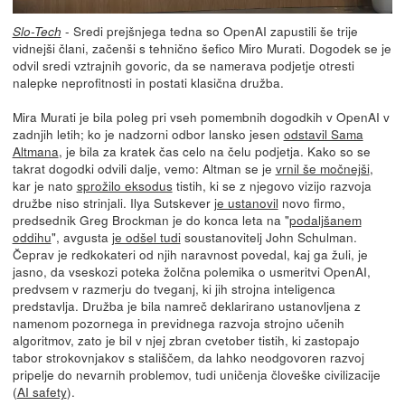
- Sredi prejšnjega tedna so OpenAI zapustili še trije
Slo-Tech
vidnejši člani, začenši s tehnično šefico Miro Murati. Dogodek se je
odvil sredi vztrajnih govoric, da se namerava podjetje otresti
nalepke neprofitnosti in postati klasična družba.
Mira Murati je bila poleg pri vseh pomembnih dogodkih v OpenAI v
zadnjih letih; ko je nadzorni odbor lansko jesen
odstavil Sama
Altmana
, je bila za kratek čas celo na čelu podjetja. Kako so se
takrat dogodki odvili dalje, vemo: Altman se je
vrnil še močnejši
,
kar je nato
sprožilo eksodus
tistih, ki se z njegovo vizijo razvoja
družbe niso strinjali. Ilya Sutskever
je ustanovil
novo firmo,
predsednik Greg Brockman je do konca leta na "
podaljšanem
oddihu
", avgusta
je odšel tudi
soustanovitelj John Schulman.
Čeprav je redkokateri od njih naravnost povedal, kaj ga žuli, je
jasno, da vseskozi poteka žolčna polemika o usmeritvi OpenAI,
predvsem v razmerju do tveganj, ki jih strojna inteligenca
predstavlja. Družba je bila namreč deklarirano ustanovljena z
namenom pozornega in previdnega razvoja strojno učenih
algoritmov, zato je bil v njej zbran cvetober tistih, ki zastopajo
tabor strokovnjakov s stališčem, da lahko neodgovoren razvoj
pripelje do nevarnih problemov, tudi uničenja človeške civilizacije
(
AI safety
).