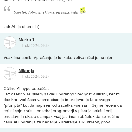
stara mama
je
1. okt 2024 ob 08:14
izjavil
:
Sam tok dobro direktorco pa redko vidiš
Jah AI, je al pa ni :)
Markoff
::
1. okt 2024, 09:34
Vsak ima cenik. Vprašanje je le, kako veliko ničel je na njem.
Nikonja
::
1. okt 2024, 09:34
Očitno Ai hype popušča.
Jaz osebno še nisem najdel uporabno vrednost v službi, ker mi
dostkrat več časa vzame pisanje in urejevanje ta pravega
"prompta" kot da napišem od začetka vse sam. Sej ne rečem da
eni nimajo koristi, posebej programerji v pisanje kakšni bolj
enostavnih ukazov, ampak vsaj jaz imam občutek da se večino
časa Ai uporablja za bedarije - kreiranje slik, videov, gifov...